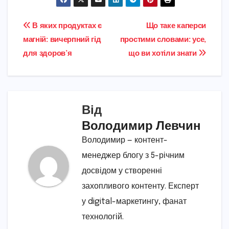
Навігація
В яких продуктах є
Що таке каперси
магній: вичерпний гід
простими словами: усе,
записів
для здоров’я
що ви хотіли знати
Від
Володимир Левчин
Володимир — контент-
менеджер блогу з 5-річним
досвідом у створенні
захопливого контенту. Експерт
у digital-маркетингу, фанат
технологій.