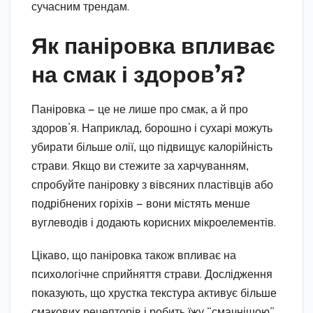
сучасним трендам.
Як паніровка впливає
на смак і здоров’я?
Паніровка — це не лише про смак, а й про
здоров’я. Наприклад, борошно і сухарі можуть
убирати більше олії, що підвищує калорійність
страви. Якщо ви стежите за харчуванням,
спробуйте паніровку з вівсяних пластівців або
подрібнених горіхів — вони містять менше
вуглеводів і додають корисних мікроелементів.
Цікаво, що паніровка також впливає на
психологічне сприйняття страви. Дослідження
показують, що хрустка текстура активує більше
смакових рецепторів і робить їжу “смачнішою”