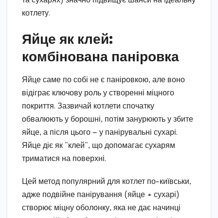
та сухарях) значно підвищує шанси на ідеальну
котлету.
Яйце як клей:
комбінована паніровка
Яйце саме по собі не є паніровкою, але воно
відіграє ключову роль у створенні міцного
покриття. Зазвичай котлети спочатку
обвалюють у борошні, потім занурюють у збите
яйце, а після цього — у панірувальні сухарі.
Яйце діє як “клей”, що допомагає сухарям
триматися на поверхні.
Цей метод популярний для котлет по-київськи,
адже подвійне панірування (яйце + сухарі)
створює міцну оболонку, яка не дає начинці