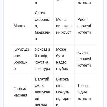
я
котлети
Легка
скоринк
Менш
Рибні,
Манка
а,
виражен
овочеві
бюджетн
ий хруст
котлети
а
Кукурудз
Яскрави
Може
Курячі,
яне
й колір,
бути
яловичі
борошн
хрустка
надто
котлети
о
текстура
грубим
Багатий
Висока
смак,
ціна,
Телячі,
Горіхи/
вишукан
можуть
індичі
насіння
ий
підгорят
котлети
вигляд
и