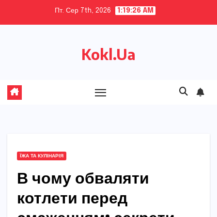
Skip
Пт. Сер 7th, 2026
1:19:27 AM
to
content
Kokl.Ua
ЇЖА ТА КУЛІНАРІЯ
В чому обваляти
котлети перед