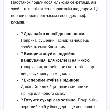
Наостанок поділимося кількома секретами, які
зроблять ваші котлети справжнім шедевром. Ці
поради перевірені часом і досвідом шеф-
кухарів.
?
Додавайте спеції до паніровки.
Паприка, сушений часник чи чебрець
зроблять смак багатшим.
?
Використовуйте подвійне
панірування.
Для котлет із начинкою
(наприклад, по-київськи) повторіть шар
яйця і сухарів для міцності.
?
Експериментуйте з рідиною.
Додавайте до яйця трохи сметани чи
гірчиці для нового смаку.
?
Готуйте сухарі самостійно.
Подрібніть
черствий хліб у блендері — це дешевше і