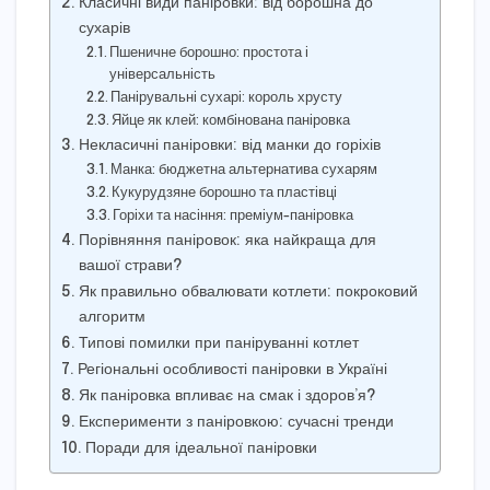
Класичні види паніровки: від борошна до
сухарів
Пшеничне борошно: простота і
універсальність
Панірувальні сухарі: король хрусту
Яйце як клей: комбінована паніровка
Некласичні паніровки: від манки до горіхів
Манка: бюджетна альтернатива сухарям
Кукурудзяне борошно та пластівці
Горіхи та насіння: преміум-паніровка
Порівняння паніровок: яка найкраща для
вашої страви?
Як правильно обвалювати котлети: покроковий
алгоритм
Типові помилки при паніруванні котлет
Регіональні особливості паніровки в Україні
Як паніровка впливає на смак і здоров’я?
Експерименти з паніровкою: сучасні тренди
Поради для ідеальної паніровки