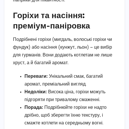
паприки для пікантності.
Горіхи та насіння:
преміум-паніровка
Подрібнені горіхи (мигдаль, волоські горіхи чи
фундук) або насіння (кунжут, льон) — це вибір
для гурманів. Вони додають котлетам не лише
хруст, а й багатий аромат.
Переваги:
Унікальний смак, багатий
аромат, преміальний вигляд.
Недоліки:
Висока ціна, горіхи можуть
підгоряти при тривалому смаженні.
Порада:
Подрібнюйте горіхи не надто
дрібно, щоб зберегти їхню текстуру, і
смажте котлети на середньому вогні.