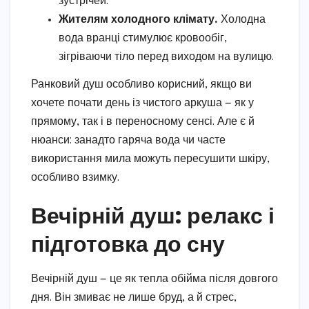
зустрічей.
Жителям холодного клімату.
Холодна
вода вранці стимулює кровообіг,
зігріваючи тіло перед виходом на вулицю.
Ранковий душ особливо корисний, якщо ви
хочете почати день із чистого аркуша — як у
прямому, так і в переносному сенсі. Але є й
нюанси: занадто гаряча вода чи часте
використання мила можуть пересушити шкіру,
особливо взимку.
Вечірній душ: релакс і
підготовка до сну
Вечірній душ — це як тепла обійма після довгого
дня. Він змиває не лише бруд, а й стрес,