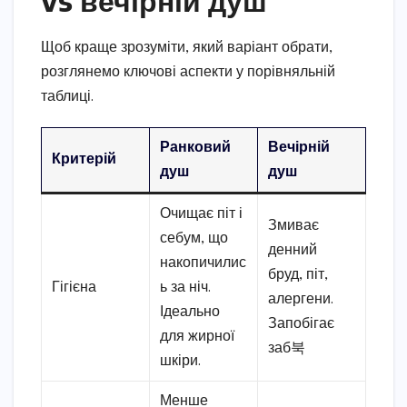
vs вечірній душ
Щоб краще зрозуміти, який варіант обрати,
розглянемо ключові аспекти у порівняльній
таблиці.
Ранковий
Вечірній
Критерій
душ
душ
Очищає піт і
Змиває
себум, що
денний
накопичилис
бруд, піт,
Гігієна
ь за ніч.
алергени.
Ідеально
Запобігає
для жирної
заб북
шкіри.
Менше