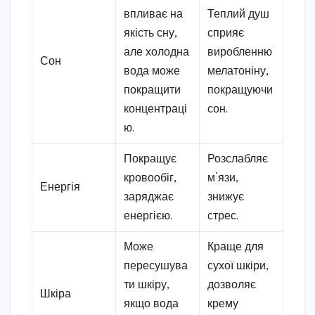
впливає на
Теплий душ
якість сну,
сприяє
але холодна
виробленню
Сон
вода може
мелатоніну,
покращити
покращуючи
концентраці
сон.
ю.
Покращує
Розслабляє
кровообіг,
м’язи,
Енергія
заряджає
знижує
енергією.
стрес.
Може
Краще для
пересушува
сухої шкіри,
ти шкіру,
дозволяє
Шкіра
якщо вода
крему