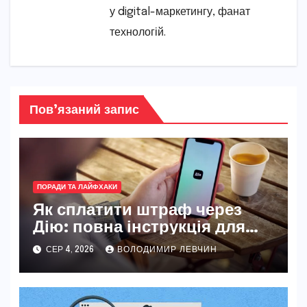
у digital-маркетингу, фанат
технологій.
Пов’язаний запис
ПОРАДИ ТА ЛАЙФХАКИ
Як сплатити штраф через
Дію: повна інструкція для
новачків і досвідчених
СЕР 4, 2026
ВОЛОДИМИР ЛЕВЧИН