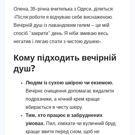
Олена, 35-річна вчителька з Одеси, ділиться:
«Після роботи я відчуваю себе виснаженою.
Вечірній душ із лавандовим гелем — це мій
спосіб “закрити” день. Я ніби змиваю весь
негатив і лягаю спати з чистою душею».
Кому підходить вечірній
душ?
Людям із сухою шкірою чи екземою.
Вечірнє очищення допомагає видалити
подразники, а нічний крем краще
вбирається в чисту шкіру.
Тим, хто працює в забруднених
умовах.
Пил, хімікати чи вуличний бруд
краще змити перед сном, щоб не