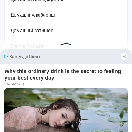
Домашні улюбленці
Домашній затишок
Закони України
Здоров'я
Імена та значення імен
Історія
Їжа та кулінарія
Квіти