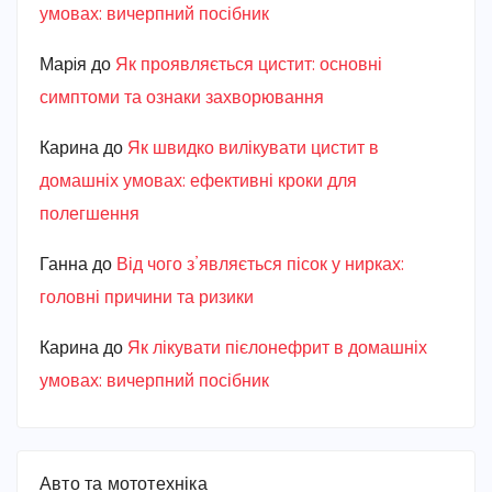
умовах: вичерпний посібник
Марiя
до
Як проявляється цистит: основні
симптоми та ознаки захворювання
Карина
до
Як швидко вилікувати цистит в
домашніх умовах: ефективні кроки для
полегшення
Ганна
до
Від чого з’являється пісок у нирках:
головні причини та ризики
Карина
до
Як лікувати пієлонефрит в домашніх
умовах: вичерпний посібник
Авто та мототехніка