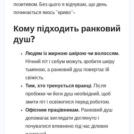
позитивом. Без цього я відчуваю, що день
починається якось “криво”».
Кому підходить ранковий
душ?
Людям із жирною шкірою чи волоссям.
Нічний піт і себум можуть зробити шкіру
тьмяною, а ранковий душ повертає їй
свіжість.
Тим, хто тренується вранці.
Після
пробіжки чи йоги душ необхідний, щоб
змити піт і освіжитися перед роботою.
Офісним працівникам.
Ранковий душ
допомагає виглядати доглянуто і
почуватися впевнено під час ділових