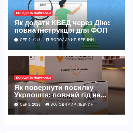
ПОРАДИ ТА ЛАЙФХАКИ
Як додати КВЕД через Дію:
повна інструкція для ФОП
СЕР 4, 2026
ВОЛОДИМИР ЛЕВЧИН
ПОРАДИ ТА ЛАЙФХАКИ
Як повернути посилку
Укрпошта: повний гід на
2026 рік
СЕР 3, 2026
ВОЛОДИМИР ЛЕВЧИН