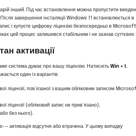
нарій інший. Під час встановлення можна пропустити введе
 Після завершення інсталяції Windows 11 встановлюється в
запис і купуєте цифрову ліцензію безпосередньо в Microsof
ках цей процес залишився стабільним і не зазнав суттєвих 
тан активації
аме система думає про вашу ліцензію. Натисніть
Win + I
,
ажається один із варіантів:
ї ліцензії, пов’язаної з вашим обліковим записом Microso
 ліцензії (обліковий запис не прив’язано);
бо без нього).
 — активація відсутня або втрачена. У цьому випадку