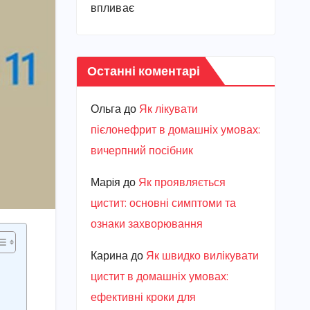
впливає
Останні коментарі
Ольга
до
Як лікувати
пієлонефрит в домашніх умовах:
вичерпний посібник
Марiя
до
Як проявляється
цистит: основні симптоми та
ознаки захворювання
Карина
до
Як швидко вилікувати
цистит в домашніх умовах:
ефективні кроки для