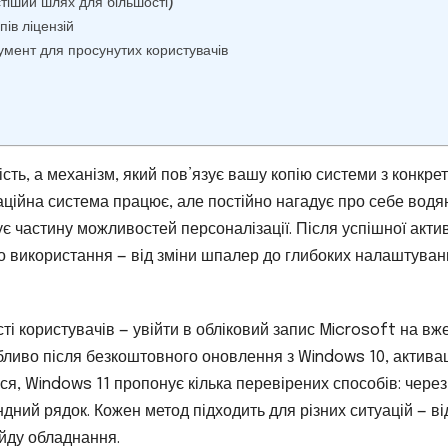
тіший шлях для більшості)
ів ліцензій
умент для просунутих користувачів
сть, а механізм, який пов’язує вашу копію системи з конкре
аційна система працює, але постійно нагадує про себе вод
є частину можливостей персоналізації. Після успішної актив
ого використання — від зміни шпалер до глибоких налаштуван
 користувачів — увійти в обліковий запис Microsoft на вж
обливо після безкоштовного оновлення з Windows 10, актива
ся, Windows 11 пропонує кілька перевірених способів: через
ний рядок. Кожен метод підходить для різних ситуацій — ві
йду обладнання.