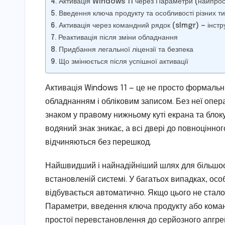
Активація Windows 11 через Параметри (найпрос
Введення ключа продукту та особливості різних тип
Активація через командний рядок (slmgr) — інстр
Реактивація після зміни обладнання
Придбання легальної ліцензії та безпека
Що змінюється після успішної активації
Активація Windows 11 — це не просто формальні
обладнанням і обліковим записом. Без неї опер
знаком у правому нижньому куті екрана та блоку
водяний знак зникає, а всі двері до повноцінн
відчиняються без перешкод.
Найшвидший і найнадійніший шлях для більшості
встановленій системі. У багатьох випадках, ос
відбувається автоматично. Якщо цього не стало
Параметри, введення ключа продукту або команд
простої перевстановлення до серйозного апгре