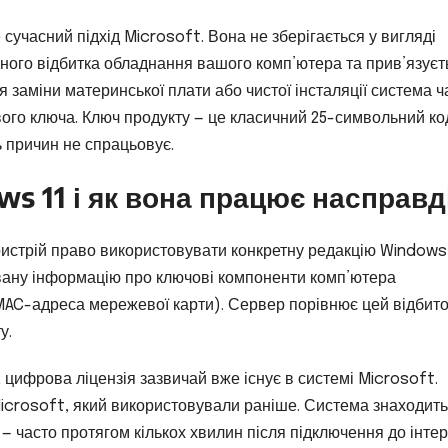
сучасний підхід Microsoft. Вона не зберігається у вигляді
ьного відбитка обладнання вашого комп’ютера та прив’язуєт
я заміни материнської плати або чистої інсталяції система ч
вого ключа. Ключ продукту — це класичний 25-символьний ко
ь причин не спрацьовує.
s 11 і як вона працює насправд
ристрій право використовувати конкретну редакцію Windows 
ану інформацію про ключові компоненти комп’ютера
MAC-адреса мережевої карти). Сервер порівнює цей відбито
у.
цифрова ліцензія зазвичай вже існує в системі Microsoft.
Microsoft, який використовували раніше. Система знаходить
 — часто протягом кількох хвилин після підключення до інтер