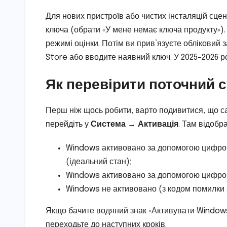
Для нових пристроїв або чистих інсталяцій сце
ключа (обрати «У мене немає ключа продукту»).
режимі оцінки. Потім ви прив’язуєте обліковий 
Store або вводите наявний ключ. У 2025–2026 ро
Як перевірити поточний с
Перш ніж щось робити, варто подивитися, що с
перейдіть у
Система → Активація
. Там відобр
Windows активовано за допомогою цифрово
(ідеальний стан);
Windows активовано за допомогою цифрової
Windows не активовано (з кодом помилки а
Якщо бачите водяний знак «Активувати Windows»
переходьте до наступних кроків.