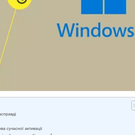
асправді
ва сучасної активації