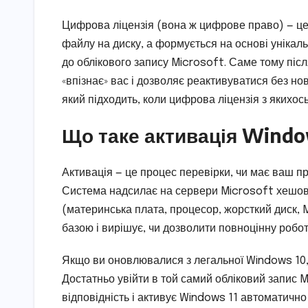
Цифрова ліцензія (вона ж цифрове право) — це 
файлу на диску, а формується на основі унікал
до облікового запису Microsoft. Саме тому післ
«впізнає» вас і дозволяє реактивуватися без но
який підходить, коли цифрова ліцензія з якихос
Що таке активація Window
Активація — це процес перевірки, чи має ваш п
Система надсилає на сервери Microsoft хешов
(материнська плата, процесор, жорсткий диск, 
базою і вирішує, чи дозволити повноцінну робот
Якщо ви оновлювалися з легальної Windows 10, 
Достатньо увійти в той самий обліковий запис 
відповідність і активує Windows 11 автоматично