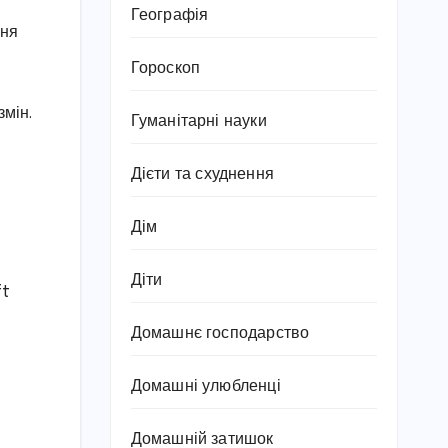
Географія
ння
Гороскоп
t
змін.
Гуманітарні науки
Дієти та схуднення
Дім
Діти
ft
Домашнє господарство
Домашні улюбленці
Домашній затишок