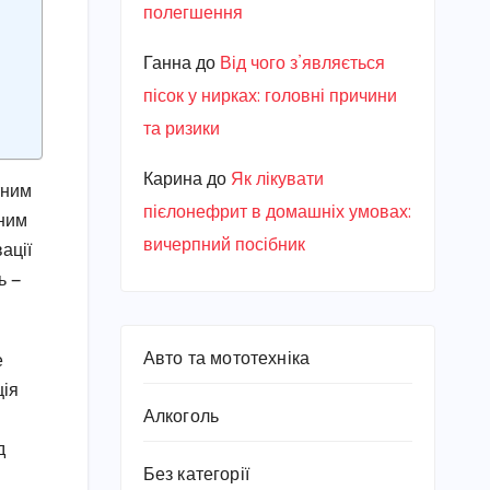
полегшення
Ганна
до
Від чого з’являється
пісок у нирках: головні причини
та ризики
Карина
до
Як лікувати
тним
пієлонефрит в домашніх умовах:
яним
вичерпний посібник
ації
ь —
Авто та мототехніка
е
ція
Алкоголь
д
Без категорії