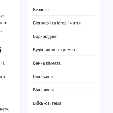
Безпека
ься
асто
Біографії та історії життя
д,
Бодибілдинг
і
Будівництво та ремонт
11.
Ванна кімната
Відносини
к з
Відпочинок
Військові теми
нету.