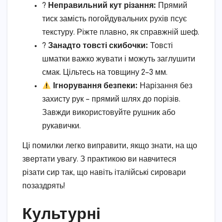
?
Неправильний кут різання:
Прямий
тиск замість погойдувальних рухів псує
текстуру. Ріжте плавно, як справжній шеф.
?
Занадто товсті скибочки:
Товсті
шматки важко жувати і можуть заглушити
смак. Цільтесь на товщину 2–3 мм.
Ігнорування безпеки:
Нарізання без
захисту рук – прямий шлях до порізів.
Завжди використовуйте рушник або
рукавички.
Ці помилки легко виправити, якщо знати, на що
звертати увагу. З практикою ви навчитеся
різати сир так, що навіть італійські сировари
позаздрять!
Культурні