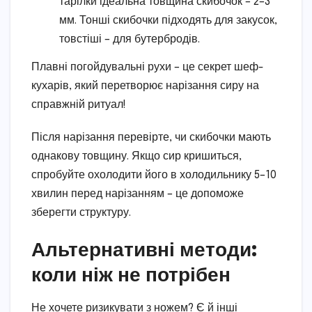
тарілки ідеальна товщина скибочок – 2–3
мм. Тонші скибочки підходять для закусок,
товстіші – для бутербродів.
Плавні погойдувальні рухи – це секрет шеф-
кухарів, який перетворює нарізання сиру на
справжній ритуал!
Після нарізання перевірте, чи скибочки мають
однакову товщину. Якщо сир кришиться,
спробуйте охолодити його в холодильнику 5–10
хвилин перед нарізанням – це допоможе
зберегти структуру.
Альтернативні методи:
коли ніж не потрібен
Не хочете ризикувати з ножем? Є й інші