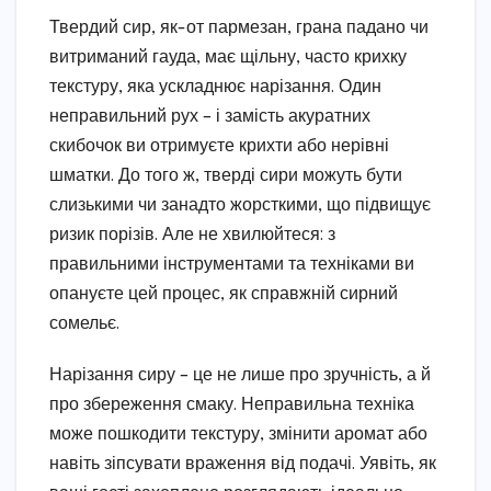
Твердий сир, як-от пармезан, грана падано чи
витриманий гауда, має щільну, часто крихку
текстуру, яка ускладнює нарізання. Один
неправильний рух – і замість акуратних
скибочок ви отримуєте крихти або нерівні
шматки. До того ж, тверді сири можуть бути
слизькими чи занадто жорсткими, що підвищує
ризик порізів. Але не хвилюйтеся: з
правильними інструментами та техніками ви
опануєте цей процес, як справжній сирний
сомельє.
Нарізання сиру – це не лише про зручність, а й
про збереження смаку. Неправильна техніка
може пошкодити текстуру, змінити аромат або
навіть зіпсувати враження від подачі. Уявіть, як