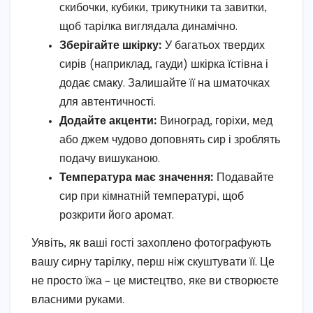
скибочки, кубики, трикутники та завитки,
щоб тарілка виглядала динамічно.
Зберігайте шкірку:
У багатьох твердих
сирів (наприклад, гауди) шкірка їстівна і
додає смаку. Залишайте її на шматочках
для автентичності.
Додайте акценти:
Виноград, горіхи, мед
або джем чудово доповнять сир і зроблять
подачу вишуканою.
Температура має значення:
Подавайте
сир при кімнатній температурі, щоб
розкрити його аромат.
Уявіть, як ваші гості захоплено фотографують
вашу сирну тарілку, перш ніж скуштувати її. Це
не просто їжа – це мистецтво, яке ви створюєте
власними руками.