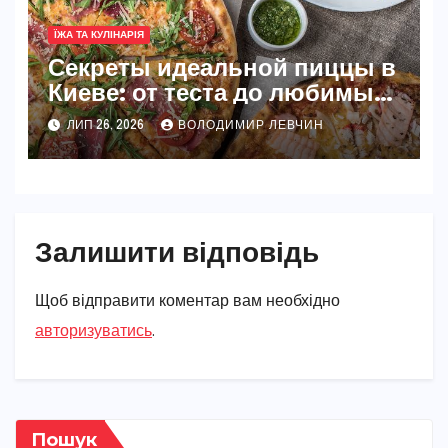
ЇЖА ТА КУЛІНАРІЯ
Секреты идеальной пиццы в
Киеве: от теста до любимых
начинок
ЛИП 26, 2026
ВОЛОДИМИР ЛЕВЧИН
Залишити відповідь
Щоб відправити коментар вам необхідно
авторизуватись
.
Пошук