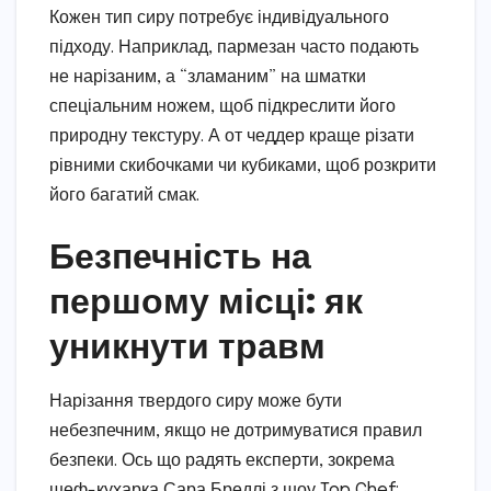
Кожен тип сиру потребує індивідуального
підходу. Наприклад, пармезан часто подають
не нарізаним, а “зламаним” на шматки
спеціальним ножем, щоб підкреслити його
природну текстуру. А от чеддер краще різати
рівними скибочками чи кубиками, щоб розкрити
його багатий смак.
Безпечність на
першому місці: як
уникнути травм
Нарізання твердого сиру може бути
небезпечним, якщо не дотримуватися правил
безпеки. Ось що радять експерти, зокрема
шеф-кухарка Сара Бредлі з шоу Top Chef: