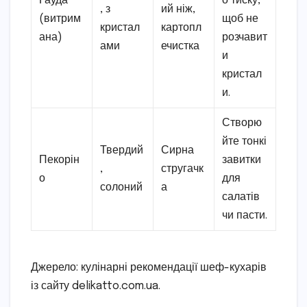
Гауда
о тиску,
, з
ий ніж,
(витрим
щоб не
кристал
картопл
ана)
розчавит
ами
ечистка
и
кристал
и.
Створю
йте тонкі
Твердий
Сирна
Пекорін
завитки
,
стругачк
о
для
солоний
а
салатів
чи пасти.
Джерело: кулінарні рекомендації шеф-кухарів
із сайту delikatto.com.ua.