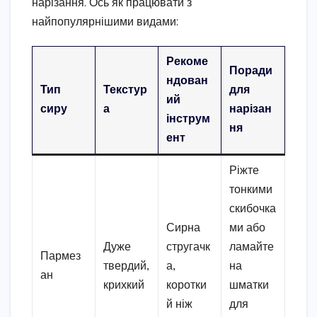
нарізання. Ось як працювати з
найпопулярнішими видами:
Рекоме
Поради
ндован
Тип
Текстур
для
ий
сиру
а
нарізан
інструм
ня
ент
Ріжте
тонкими
скибочка
Сирна
ми або
Дуже
стругачк
ламайте
Пармез
твердий,
а,
на
ан
крихкий
коротки
шматки
й ніж
для