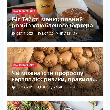
ЇЖА ТА КУЛІНАРІЯ
Біг Тейсті меню: повний
розбір улюбленого бургера
McDonald’s
СЕР 4, 2026
ВОЛОДИМИР ЛЕВЧИН
ЇЖА ТА КУЛІНАРІЯ
Чи можна їсти пророслу
картоплю: ризики, правила
та безпечні способи
СЕР 4, 2026
ВОЛОДИМИР ЛЕВЧИН