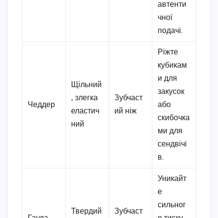
автенти
чної
подачі.
Ріжте
кубикам
и для
Щільний
закусок
, злегка
Зубчаст
Чеддер
або
еластич
ий ніж
скибочка
ний
ми для
сендвічі
в.
Уникайт
е
сильног
Твердий
Зубчаст