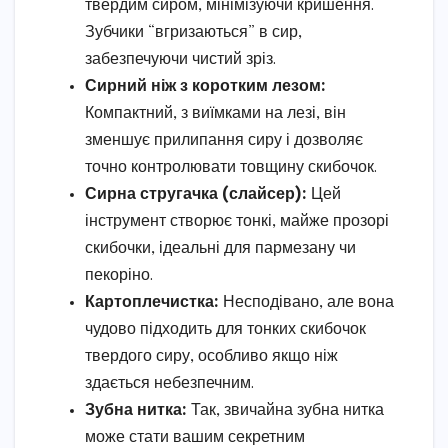
твердим сиром, мінімізуючи кришення.
Зубчики “вгризаються” в сир,
забезпечуючи чистий зріз.
Сирний ніж з коротким лезом:
Компактний, з виїмками на лезі, він
зменшує прилипання сиру і дозволяє
точно контролювати товщину скибочок.
Сирна стругачка (слайсер):
Цей
інструмент створює тонкі, майже прозорі
скибочки, ідеальні для пармезану чи
пекоріно.
Картоплечистка:
Несподівано, але вона
чудово підходить для тонких скибочок
твердого сиру, особливо якщо ніж
здається небезпечним.
Зубна нитка:
Так, звичайна зубна нитка
може стати вашим секретним