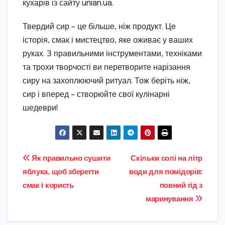
кухарів із сайту unian.ua.
Твердий сир – це більше, ніж продукт. Це
історія, смак і мистецтво, яке оживає у ваших
руках. З правильними інструментами, техніками
та трохи творчості ви перетворите нарізання
сиру на захоплюючий ритуал. Тож беріть ніж,
сир і вперед – створюйте свої кулінарні
шедеври!
Навігація
Як правильно сушити
Скільки солі на літр
яблука, щоб зберегти
води для помідорів:
записів
смак і користь
повний гід з
маринування