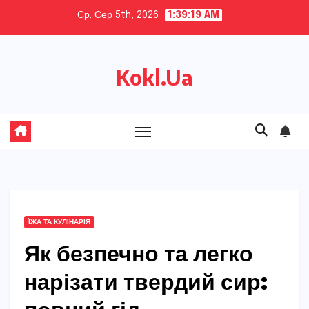
Skip
Ср. Сер 5th, 2026
1:39:20 AM
to
content
Kokl.Ua
ЇЖА ТА КУЛІНАРІЯ
Як безпечно та легко
нарізати твердий сир: