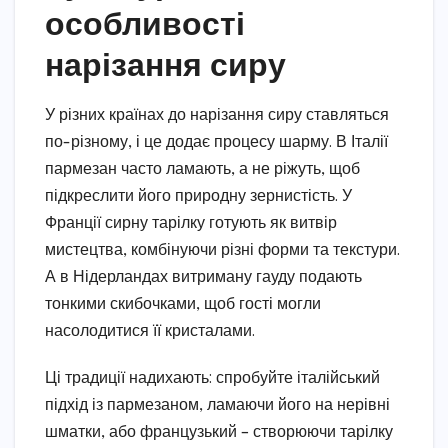
особливості
нарізання сиру
У різних країнах до нарізання сиру ставляться
по-різному, і це додає процесу шарму. В Італії
пармезан часто ламають, а не ріжуть, щоб
підкреслити його природну зернистість. У
Франції сирну тарілку готують як витвір
мистецтва, комбінуючи різні форми та текстури.
А в Нідерландах витриману гауду подають
тонкими скибочками, щоб гості могли
насолодитися її кристалами.
Ці традиції надихають: спробуйте італійський
підхід із пармезаном, ламаючи його на нерівні
шматки, або французький – створюючи тарілку