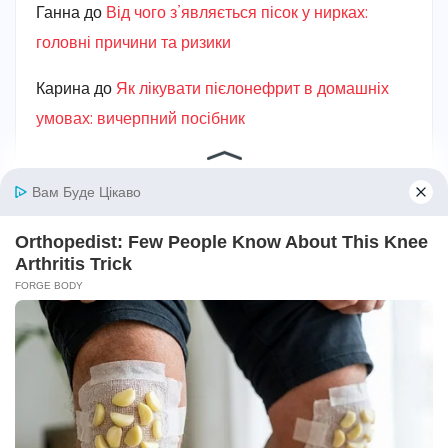
Ганна
до
Від чого з’являється пісок у нирках:
головні причини та ризики
Карина
до
Як лікувати пієлонефрит в домашніх
умовах: вичерпний посібник
Авто та мототехніка
Алкоголь
Без категорії
Безпека
Біографії та історії життя