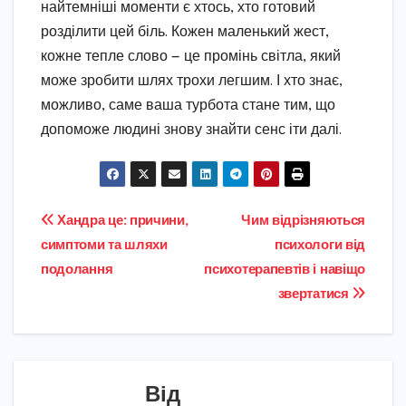
найтемніші моменти є хтось, хто готовий
розділити цей біль. Кожен маленький жест,
кожне тепле слово — це промінь світла, який
може зробити шлях трохи легшим. І хто знає,
можливо, саме ваша турбота стане тим, що
допоможе людині знову знайти сенс іти далі.
Навігація
Хандра це: причини,
Чим відрізняються
симптоми та шляхи
психологи від
записів
подолання
психотерапевтів і навіщо
звертатися
Від