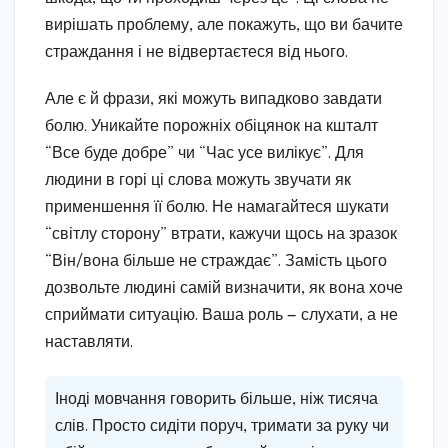
вирішать проблему, але покажуть, що ви бачите
страждання і не відвертаєтеся від нього.
Але є й фрази, які можуть випадково завдати
болю. Уникайте порожніх обіцянок на кшталт
“Все буде добре” чи “Час усе вилікує”. Для
людини в горі ці слова можуть звучати як
применшення її болю. Не намагайтеся шукати
“світлу сторону” втрати, кажучи щось на зразок
“Він/вона більше не страждає”. Замість цього
дозвольте людині самій визначити, як вона хоче
сприймати ситуацію. Ваша роль — слухати, а не
наставляти.
Іноді мовчання говорить більше, ніж тисяча
слів. Просто сидіти поруч, тримати за руку чи