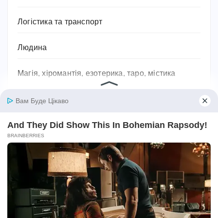
Логістика та транспорт
Людина
Магія, хіромантія, езотерика, таро, містика
Міфи та легенди
Мотивація для спорту
Музика
Навчання
Напої