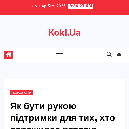
Skip
Ср. Сер 5th, 2026
9:36:28 AM
to
content
Kokl.Ua
ПСИХОЛОГІЯ
Як бути рукою
підтримки для тих, хто