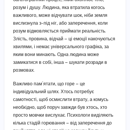
розум і душу. Людина, яка втратила когось
важливого, може відчувати шок, ніби земля
вислизнула з-під ніг, або заперечення, коли
розум відмовляється приймати реальність.
Злість, провина, відчай — ці емоції накочуються
хвилями, і немає універсального графіка, за
яким вони минають. Одна людина може
замикатися в собі, інша — шукати розради в
розмовах.
Важливо пам’ятати, що горе — це
індивідуальний шлях. Хтось потребує
самотності, щоб осмислити втрату, а комусь
необхідно, щоб поруч завжди був хтось, хто
просто мовчки вислухає. Психологи виділяють
кілька стадій горювання — від заперечення до