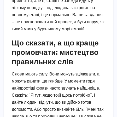
прийняття, але ці стадії не завжди йдуть у
чіткому порядку. Іноді людина застрягає на
певному етапі, і це нормально. Ваше завдання
— не прискорювати цей процес, а бути поруч, як
тихий маяк у бурхливому морі емоцій.
Що сказати, а що краще
промовчати: мистецтво
правильних слів
Слова мають силу. Вони можуть зцілювати, а
можуть ранити ще глибше. У моменти горя
найпростіші фрази часто звучать найщиріше.
Скажіть: “Я тут, якщо тобі щось потрібно”, і
дайте людині відчути, що ви дійсно готові
допомогти. Або просто визнайте біль: “Мені так
шкода, що ти проходиш через це”. Ці слова не