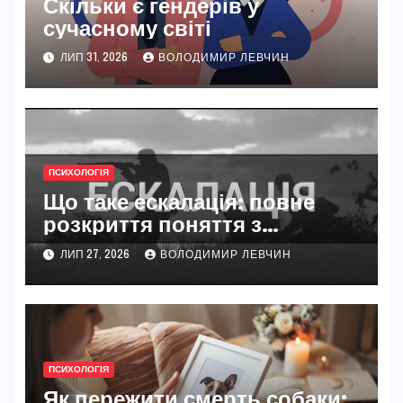
Скільки є гендерів у
сучасному світі
ЛИП 31, 2026
ВОЛОДИМИР ЛЕВЧИН
ПСИХОЛОГІЯ
Що таке ескалація: повне
розкриття поняття з
прикладами
ЛИП 27, 2026
ВОЛОДИМИР ЛЕВЧИН
ПСИХОЛОГІЯ
Як пережити смерть собаки: