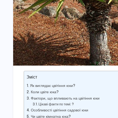
Зміст
Як виглядає цвітіння юки?
Коли цвіте юка?
Фактори, що впливають на цвітіння юки
Цікаві факти по темі: ?
Особливості цвітіння садової юки
Чи цвіте кімнатна юка?