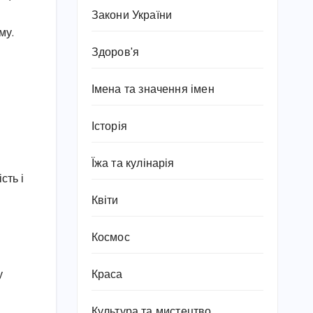
Закони України
му.
Здоров'я
Імена та значення імен
Історія
Їжа та кулінарія
сть і
Квіти
Космос
Краса
у
Культура та мистецтво