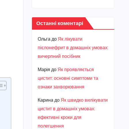
Останні коментарі
Ольга
до
Як лікувати
пієлонефрит в домашніх умовах:
вичерпний посібник
Марiя
до
Як проявляється
цистит: основні симптоми та
ознаки захворювання
Карина
до
Як швидко вилікувати
цистит в домашніх умовах:
ефективні кроки для
полегшення