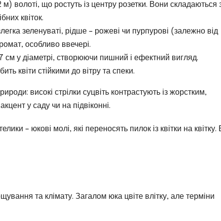
–2 м) волоті, що ростуть із центру розетки. Вони складаються 
бних квіток.
злегка зеленуваті, рідше – рожеві чи пурпурові (залежно від
ромат, особливо ввечері.
7 см у діаметрі, створюючи пишний і ефектний вигляд.
ить квіти стійкими до вітру та спеки.
ироди: високі стрілки суцвіть контрастують із жорстким,
цент у саду чи на підвіконні.
ики – юкові молі, які переносять пилок із квітки на квітку. 
ощування та клімату. Загалом юка цвіте влітку, але терміни