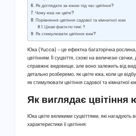
Як доглядати за юкою під час цвітіння?
Чому юка не цвіте?
Порівняння цвітіння садової та кімнатної юки
Цікаві факти по темі: ?
Як стимулювати цвітіння юки?
Юка (Yucca) – це ефектна багаторічна рослина,
цвітінням. Її суцвіття, схожі на величезні свічк
справжнє видовище, але воно залежить від виду
детально розберемо, як цвіте юка, коли це відбу
як стимулювати цвітіння садової та кімнатної юк
Як виглядає цвітіння 
Юка цвіте великими суцвіттями, які нагадують в
характеристики її цвітіння: