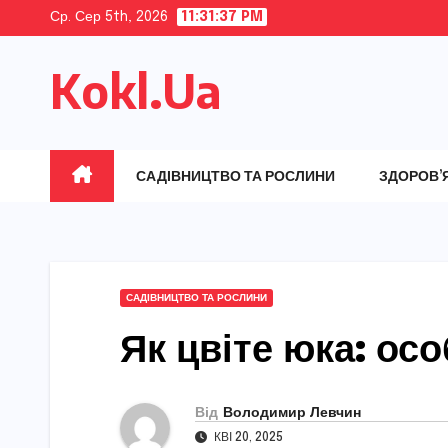
Skip
Ср. Сер 5th, 2026
11:31:38 PM
to
Kokl.Ua
content
САДІВНИЦТВО ТА РОСЛИНИ
ЗДОРОВ’
САДІВНИЦТВО ТА РОСЛИНИ
Як цвіте юка: осо
Від
Володимир Левчин
КВІ 20, 2025