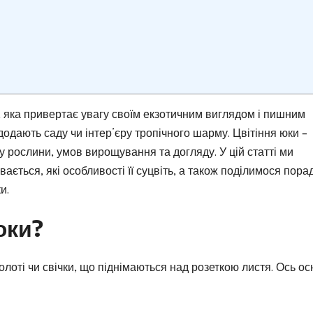
 яка привертає увагу своїм екзотичним виглядом і пишним
и, додають саду чи інтер’єру тропічного шарму. Цвітіння юки –
 рослини, умов вирощування та догляду. У цій статті ми
вається, які особливості її суцвіть, а також поділимося пора
и.
юки?
олоті чи свічки, що піднімаються над розеткою листя. Ось ос