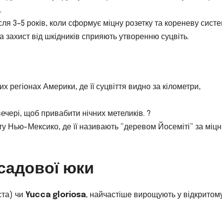
.
ля 3–5 років, коли сформує міцну розетку та кореневу систе
 захист від шкідників сприяють утворенню суцвіть.
х регіонах Америки, де її суцвіття видно за кілометри,
ечері, щоб привабити нічних метеликів. ?
Нью-Мексико, де її називають “деревом Йосеміті” за міцні
 садової юки
ста) чи
Yucca gloriosa
, найчастіше вирощують у відкритом