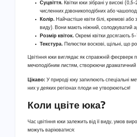
Суцвіття.
Квітки юки зібрані у високі (0,5
численних дзвоникоподібних або чашоподі
Колір.
Найчастіше квіти білі, кремові або 
виду). Вони мають ніжний, солодкуватий а
Розмір квіток.
Окремі квітки досягають 5–
Текстура.
Пелюстки воскові, щільні, що роб
Цвітіння юки виглядає як справжній феєрверк пр
мечоподібним листям, створюючи драматичний ак
Цікаво:
У природі юку запилюють спеціальні метел
них у деяких регіонах плоди не утворюються!
Коли цвіте юка?
Час цвітіння юки залежить від її виду, умов вир
можуть варіюватися: