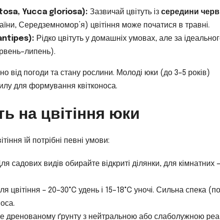
osa, Yucca gloriosa):
Зазвичай цвітуть із
середини черв
раїни, Середземномор’я) цвітіння може початися в травні.
antipes):
Рідко цвітуть у домашніх умовах, але за ідеально
рвень–липень).
но від погоди та стану рослини. Молоді юки (до 3–5 років)
силу для формування квітконоса.
ь на цвітіння юки
тіння їй потрібні певні умови:
я садових видів обирайте відкриті ділянки, для кімнатних 
 цвітіння – 20–30°C удень і 15–18°C уночі. Сильна спека (п
оса.
ре дренованому ґрунту з нейтральною або слаболужною реа