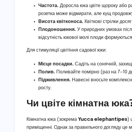
Частота.
Доросла юка цвіте щороку або раз
розетка може відмирати, але кущ продовжу
Висота квітконоса.
Квіткові стрілки дося
Плодоношення.
У природних умовах після
відсутність юкової молі плоди формуються 
Для стимуляції цвітіння садової юки:
Місце посадки.
Садіть на сонячній, захище
Полив.
Поливайте помірно (раз на 7–10 д
Підживлення.
Навесні вносьте комплексне
росту.
Чи цвіте кімнатна юка
Кімнатна юка (зокрема
Yucca elephantipes
) 
приміщенні. Однак за правильного догляду це 