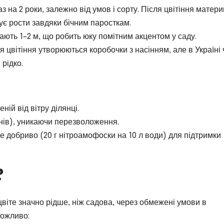
 на 2 роки, залежно від умов і сорту. Після цвітіння матер
є рости завдяки бічним паросткам.
гають 1–2 м, що робить юку помітним акцентом у саду.
 цвітіння утворюються коробочки з насінням, але в Україні
рідко.
ній від вітру ділянці.
нів), уникаючи перезволоження.
 добриво (20 г нітроамофоски на 10 л води) для підтримки
?
цвіте значно рідше, ніж садова, через обмежені умови в
можливо: