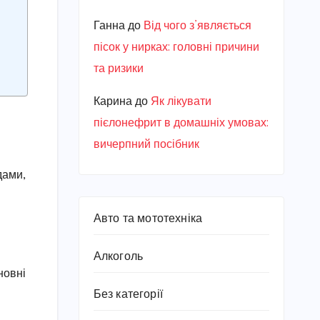
Ганна
до
Від чого з’являється
пісок у нирках: головні причини
та ризики
Карина
до
Як лікувати
пієлонефрит в домашніх умовах:
вичерпний посібник
дами,
Авто та мототехніка
Алкоголь
новні
Без категорії