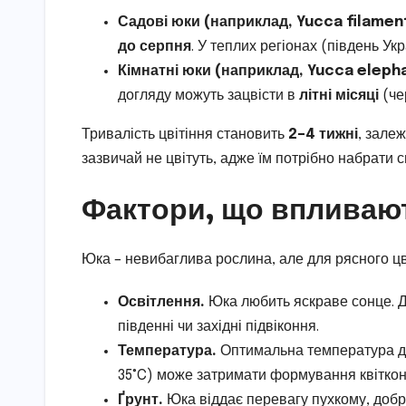
Садові юки (наприклад, Yucca filament
до серпня
. У теплих регіонах (південь Ук
Кімнатні юки (наприклад, Yucca eleph
догляду можуть зацвісти в
літні місяці
(че
Тривалість цвітіння становить
2–4 тижні
, залеж
зазвичай не цвітуть, адже їм потрібно набрати 
Фактори, що впливают
Юка – невибаглива рослина, але для рясного цві
Освітлення.
Юка любить яскраве сонце. Дл
південні чи західні підвіконня.
Температура.
Оптимальна температура для
35°C) може затримати формування квіткон
Ґрунт.
Юка віддає перевагу пухкому, доб