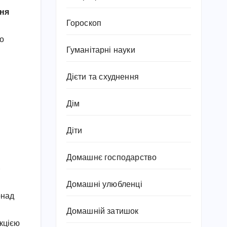
ня
Гороскоп
го
Гуманітарні науки
Дієти та схуднення
Дім
Діти
Домашнє господарство
–
Домашні улюбленці
онад
Домашній затишок
кцією