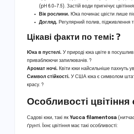
(pH 6.0–7.5). Застій води пригнічує цвітіння
Вік рослини.
Юка починає цвісти лише піс
Догляд.
Регулярний полив, підживлення та
Цікаві факти по темі: ?
Юка в пустелі.
У природі юка цвіте в посушливи
приваблюючи запилювачів. ?️
Аромат ночі.
Квіти юки найсильніше пахнуть ув
Символ стійкості.
У США юка є символом штату 
красу. ?
Особливості цвітіння
Садові юки, такі як
Yucca filamentosa
(нитча
ґрунті. Їхнє цвітіння має такі особливості: