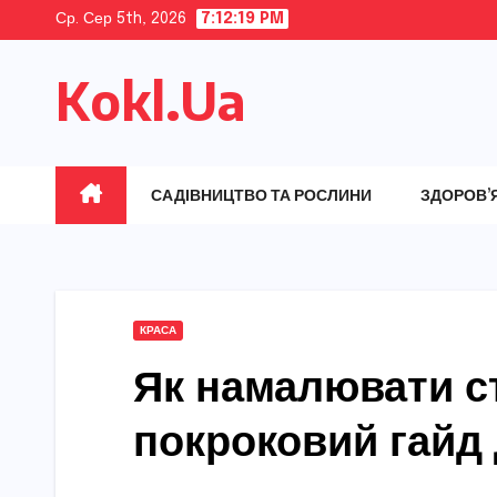
Skip
Ср. Сер 5th, 2026
7:12:20 PM
to
Kokl.Ua
content
САДІВНИЦТВО ТА РОСЛИНИ
ЗДОРОВ’
КРАСА
Як намалювати ст
покроковий гайд 