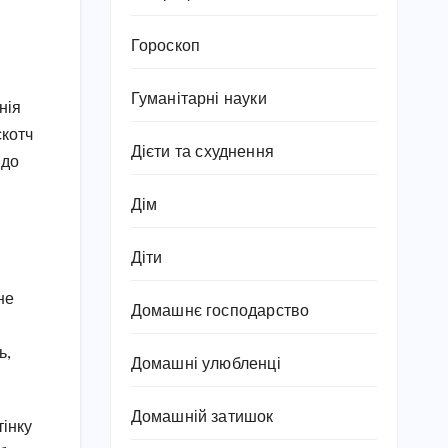
Гороскоп
Гуманітарні науки
нія
скотч
Дієти та схуднення
 до
Дім
Діти
не
Домашнє господарство
ь,
Домашні улюбленці
Домашній затишок
тінку