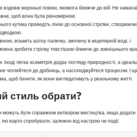
ю вздовж верхньої повіки, якомога ближче до вій. Не намаг
овне, щоб вона була рівномірною.
ього кутика проведіть лінію до основної стрілки, створюючи
підводкою.
ною, візьміть ватну паличку, змочену в міцелярній воді, і
можна зробити стрілку товстішою ближче до зовнішнього кра
. Іноді легка асиметрія додає погляду природності, а ідеал
 не чіпляйтеся до дрібниць, а насолоджуйтеся процесом. І щ
има, щоб бачити, як вони виглядатимуть у реальному житті.
ий стиль обрати?
ни можуть бути справжнім витвором мистецтва, якщо додати
, які варто спробувати, залежно від настрою чи події.