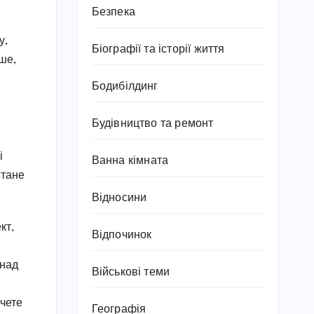
Безпека
у,
Біографії та історії життя
іше,
Бодибілдинг
Будівництво та ремонт
і
Ванна кімната
стане
Відносини
кт,
Відпочинок
 над
Військові теми
очете
Географія