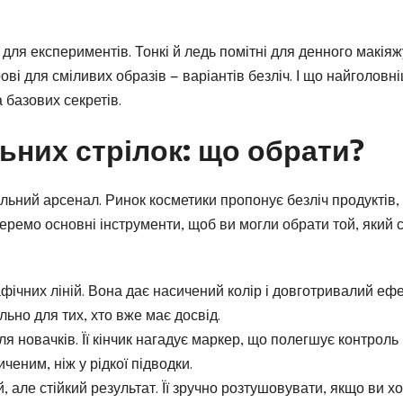
 для експериментів. Тонкі й ледь помітні для денного макіяж
ові для сміливих образів — варіантів безліч. І що найголовн
 базових секретів.
ьних стрілок: що обрати?
льний арсенал. Ринок косметики пропонує безліч продуктів, 
беремо основні інструменти, щоб ви могли обрати той, який 
афічних ліній. Вона дає насичений колір і довготривалий ефе
льно для тих, хто вже має досвід.
я новачків. Її кінчик нагадує маркер, що полегшує контроль
ченим, ніж у рідкої підводки.
, але стійкий результат. Її зручно розтушовувати, якщо ви х