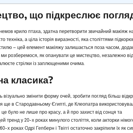
ецтво, що підкреслює погля
, немов крило птаха, здатна перетворити звичайний макіяж н
о техніка, а ціла історія виразності, яка століттями підкор
н стилю — цей елемент макіяжу залишається поза часом, дод
і ми розберемося, як опанувати це мистецтво, незалежно ві
малюєте стрілки із заплющеними очима.
на класика?
ть візуально змінити форму очей, зробити погляд більш відк
ася ще в Стародавньому Єгипті, де Клеопатра використовува
і це було не лише про красу, а й про захист від сонця та
й тренд у 20-х роках минулого століття, коли акторки німог
60-х роках Одрі Гепберн і Твіггі остаточно закріпили їх як с