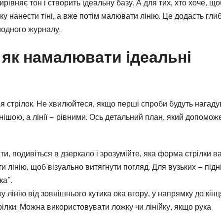
івняє тон і створить ідеальну базу. А для тих, хто хоче, що
у нанести тіні, а вже потім малювати лінію. Це додасть гли
модного журналу.
 як намалювати ідеальні
я стрілок. Не хвилюйтеся, якщо перші спроби будуть нагаду
нішою, а лінії — рівними. Ось детальний план, який допомож
, подивіться в дзеркало і зрозумійте, яка форма стрілки в
 лінію, щоб візуально витягнути погляд. Для вузьких — підн
ка”.
у лінію від зовнішнього кутика ока вгору, у напрямку до кінц
рілки. Можна використовувати ложку чи лінійку, якщо рука