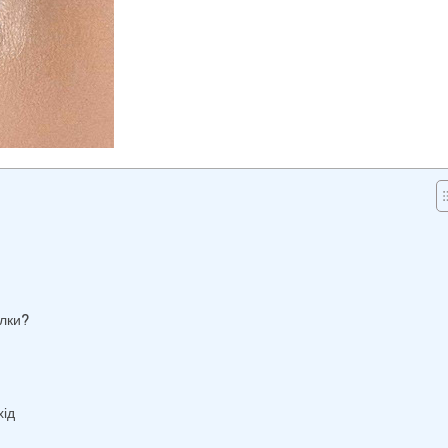
ілки?
хід