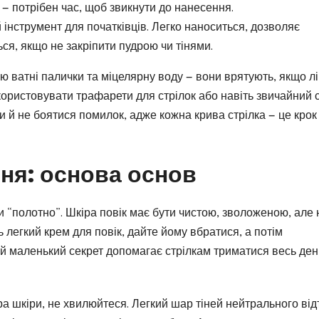
 — потрібен час, щоб звикнути до нанесення.
інструмент для початківців. Легко наноситься, дозволяє
ся, якщо не закріпити пудрою чи тінями.
ю ватні палички та міцелярну воду — вони врятують, якщо лі
икористовувати трафарети для стрілок або навіть звичайний 
и й не боятися помилок, адже кожна крива стрілка — це крок
ння: основа основ
и “полотно”. Шкіра повік має бути чистою, зволоженою, але 
 легкий крем для повік, дайте йому вбратися, а потім
й маленький секрет допомагає стрілкам триматися весь ден
а шкіри, не хвилюйтеся. Легкий шар тіней нейтрального від