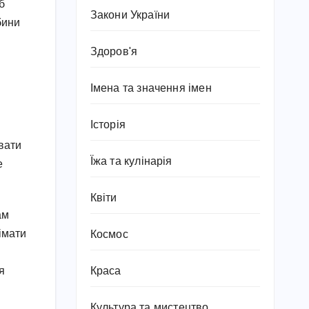
б
Закони України
бини
Здоров'я
Імена та значення імен
Історія
вати
Їжа та кулінарія
е
Квіти
ам
імати
Космос
Краса
я
Культура та мистецтво