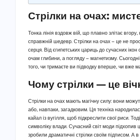
Стрілки на очах: мист
Тонка лінія вздовж вій, що плавно злітає вгору
справжній шедевр. Стрілки на очах — це не прост
серця. Від єгипетських цариць до сучасних іко
очам глибини, а погляду — магнетизму. Сьогодн
того, чи тримаєте ви підводку вперше, чи вже 
Чому стрілки — це віч
Стрілки на очах мають магічну силу: вони можу
або, навпаки, загадковим. Ця техніка народил
кайал із вугілля, щоб підкреслити свої риси. Тод
символіку влади. Сучасний світ моди підхопив це
зробили драматичні стрілки своїм підписом. А в 