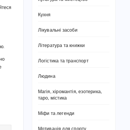
айтеся
Кухня
Лікувальні засоби
Література та книжки
ю.
ьно
Логістика та транспорт
е
Людина
Магія, хіромантія, езотерика,
таро, містика
Міфи та легенди
Мотивація для спорту