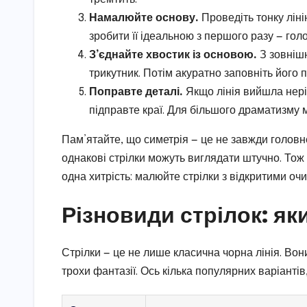
Намалюйте основу.
Проведіть тонку ліні
зробити її ідеальною з першого разу — гол
З’єднайте хвостик із основою.
З зовнішн
трикутник. Потім акуратно заповніть його 
Поправте деталі.
Якщо лінія вийшла нерів
підправте краї. Для більшого драматизму 
Пам’ятайте, що симетрія — це не завжди головне
однакові стрілки можуть виглядати штучно. Тож
одна хитрість: малюйте стрілки з відкритими оч
Різновиди стрілок: як
Стрілки — це не лише класична чорна лінія. Во
трохи фантазії. Ось кілька популярних варіантів