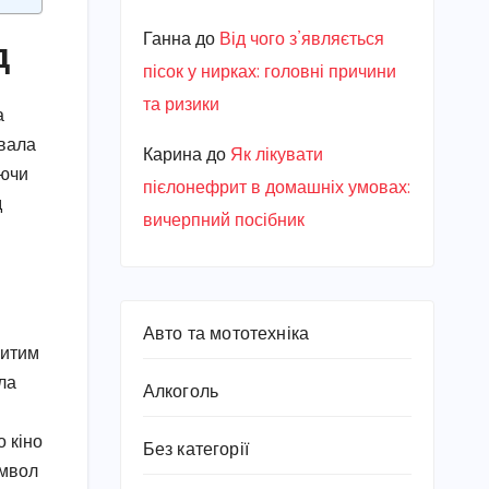
Ганна
до
Від чого з’являється
д
пісок у нирках: головні причини
та ризики
а
ювала
Карина
до
Як лікувати
аючи
пієлонефрит в домашніх умовах:
д
вичерпний посібник
Авто та мототехніка
ритим
ла
Алкоголь
о кіно
Без категорії
имвол