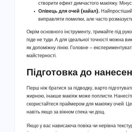
створити ефект димчастого макіяжу. Мінус
Олівець для очей (кайал).
Найпростіший 
виправляти помилки, але часто розмазуєть
Окрім основного інструменту, тримайте під руко
піде не туди. А для ідеальної точності можна в
як допоміжну лінію. Головне — експериментуват
майстерності.
Підготовка до нанесе
Перш ніж братися за підводку, варто підготуват
жирною, інакше макіяж може поплисти. Нанесіть
скористайтеся праймером для макіяжу очей. Це
навіть якщо за вікном спека чи дощ.
Якщо у вас нависаюча повіка чи нерівна текстур