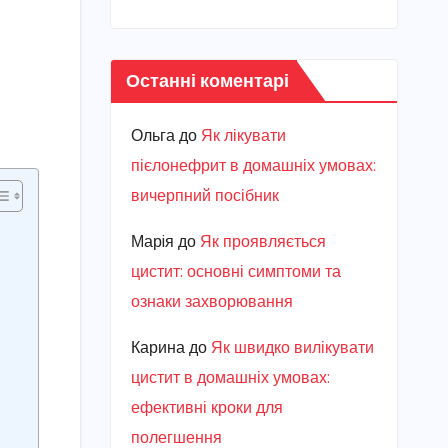
Останні коментарі
Ольга
до
Як лікувати
пієлонефрит в домашніх умовах:
вичерпний посібник
Марiя
до
Як проявляється
цистит: основні симптоми та
ознаки захворювання
Карина
до
Як швидко вилікувати
цистит в домашніх умовах:
ефективні кроки для
полегшення