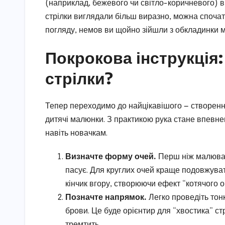
(наприклад, бежевого чи світло-коричневого) вир
стрілки виглядали більш виразно, можна спочатк
погляду, немов ви щойно зійшли з обкладинки 
Покрокова інструкція:
стрілки?
Тепер переходимо до найцікавішого — створенн
дитячі малюнки. З практикою рука стане впевне
навіть новачкам.
Визначте форму очей.
Перш ніж малювати
пасує. Для круглих очей краще подовжувати
кінчик вгору, створюючи ефект “котячого о
Позначте напрямок.
Легко проведіть тонк
брови. Це буде орієнтир для “хвостика” ст
тремтить.