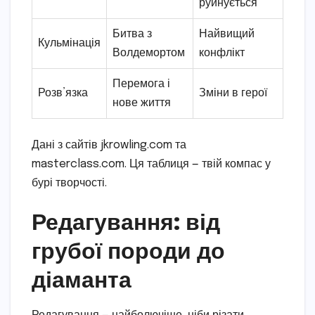
руйнується
Битва з
Найвищий
Кульмінація
Волдемортом
конфлікт
Перемога і
Розв’язка
Зміни в герої
нове життя
Дані з сайтів jkrowling.com та
masterclass.com. Ця таблиця — твій компас у
бурі творчості.
Редагування: від
грубої породи до
діаманта