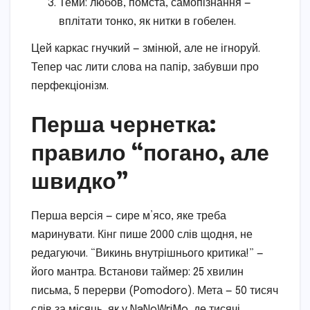
Теми: любов, помста, самопізнання —
вплітати тонко, як нитки в гобелен.
Цей каркас гнучкий — змінюй, але не ігноруй.
Тепер час лити слова на папір, забувши про
перфекціонізм.
Перша чернетка:
правило “погано, але
швидко”
Перша версія — сире м’ясо, яке треба
маринувати. Кінг пише 2000 слів щодня, не
редагуючи. “Викинь внутрішнього критика!” —
його мантра. Встанови таймер: 25 хвилин
письма, 5 перерви (Pomodoro). Мета — 50 тисяч
слів за місяць, як у NaNoWriMo, де тисячі