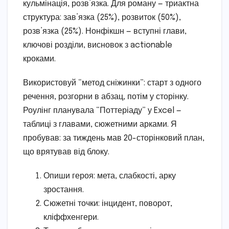
кульмінація, розв’язка. Для роману — триактна
структура: зав’язка (25%), розвиток (50%),
розв’язка (25%). Нонфікшн — вступні глави,
ключові розділи, висновок з actionable
кроками.
Використовуй “метод сніжинки”: старт з одного
речення, розгорни в абзац, потім у сторінку.
Роулінг планувала “Поттеріаду” у Excel —
таблиці з главами, сюжетними арками. Я
пробував: за тиждень мав 20-сторінковий план,
що врятував від блоку.
Опиши героя: мета, слабкості, арку
зростання.
Сюжетні точки: інцидент, поворот,
кліффхенгери.