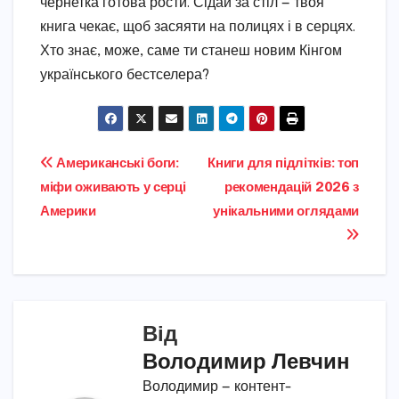
чернетка готова рости. Сідай за стіл — твоя
книга чекає, щоб засяяти на полицях і в серцях.
Хто знає, може, саме ти станеш новим Кінгом
українського бестселера?
Навігація
Американські боги:
Книги для підлітків: топ
міфи оживають у серці
рекомендацій 2026 з
записів
Америки
унікальними оглядами
Від
Володимир Левчин
Володимир — контент-