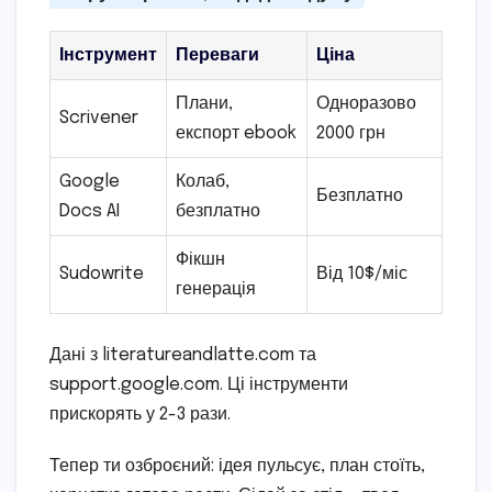
Інструмент
Переваги
Ціна
Плани,
Одноразово
Scrivener
експорт ebook
2000 грн
Google
Колаб,
Безплатно
Docs AI
безплатно
Фікшн
Sudowrite
Від 10$/міс
генерація
Дані з literatureandlatte.com та
support.google.com. Ці інструменти
прискорять у 2-3 рази.
Тепер ти озброєний: ідея пульсує, план стоїть,