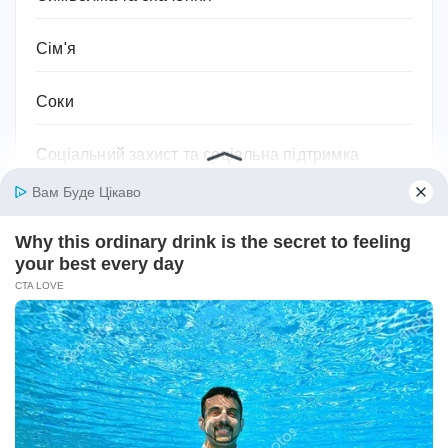
Сім'я
Соки
Соціальний захист та соціальна підтримка
Спорт
Спортивне харчування
Супільство
Тваринництво
Технології, техніка та гаджети