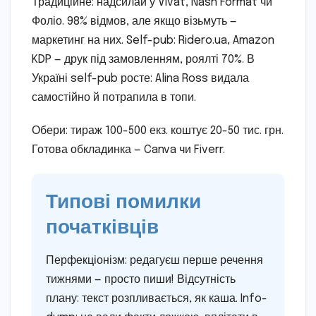
Традиційне: надсилай у Vivat, Nash Format чи
Фоліо. 98% відмов, але якщо візьмуть —
маркетинг на них. Self-pub: Ridero.ua, Amazon
KDP — друк під замовленням, роялті 70%. В
Україні self-pub росте: Alina Ross видала
самостійно й потрапила в топи.
Обери: тираж 100-500 екз. коштує 20-50 тис. грн.
Готова обкладинка — Canva чи Fiverr.
Типові помилки
початківців
Перфекціонізм: редагуєш перше речення
тижнями — просто пиши! Відсутність
плану: текст розпливається, як каша. Info-