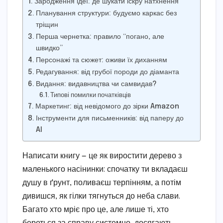
Зародження ідеї: де шукати іскру натхнення
Планування структури: будуємо каркас без
тріщин
Перша чернетка: правило “погано, але
швидко”
Персонажі та сюжет: оживи їх диханням
Редагування: від грубої породи до діаманта
Видання: видавництва чи самвидав?
Типові помилки початківців
Маркетинг: від невідомого до зірки Amazon
Інструменти для письменників: від паперу до
AI
Написати книгу — це як виростити дерево з
маленького насінинки: спочатку ти вкладаєш
душу в ґрунт, поливаєш терпінням, а потім
дивишся, як гілки тягнуться до неба слави.
Багато хто мріє про це, але лише ті, хто