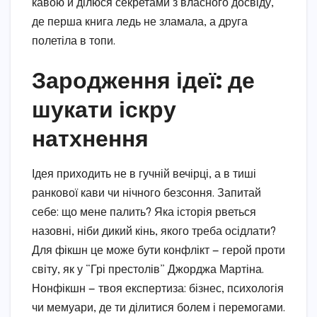
кавою й ділюся секретами з власного досвіду,
де перша книга ледь не зламала, а друга
полетіла в топи.
Зародження ідеї: де
шукати іскру
натхнення
Ідея приходить не в гучній вечірці, а в тиші
ранкової кави чи нічного безсоння. Запитай
себе: що мене палить? Яка історія рветься
назовні, ніби дикий кінь, якого треба осідлати?
Для фікшн це може бути конфлікт — герой проти
світу, як у “Грі престолів” Джорджа Мартіна.
Нонфікшн — твоя експертиза: бізнес, психологія
чи мемуари, де ти ділитися болем і перемогами.