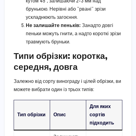
кутом 45°, залишаючи 2-3 мм над
брунькою. Нерівні або “рвані” зрізи
ускладнюють загоєння.
Не залишайте пеньків:
Занадто довгі
пеньки можуть гнити, а надто короткі зрізи
травмують бруньки.
Типи обрізки: коротка,
середня, довга
Залежно від сорту винограду і цілей обрізки, ви
можете вибрати один із трьох типів:
Для яких
Тип обрізки
Опис
сортів
підходить