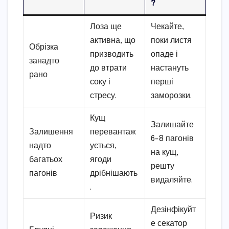
?
Лоза ще
Чекайте,
активна, що
поки листя
Обрізка
призводить
опаде і
занадто
до втрати
настануть
рано
соку і
перші
стресу.
заморозки.
Кущ
Залишайте
Залишення
перевантаж
6-8 пагонів
надто
ується,
на кущ,
багатьох
ягоди
решту
пагонів
дрібнішають
видаляйте.
.
Дезінфікуйт
Ризик
е секатор