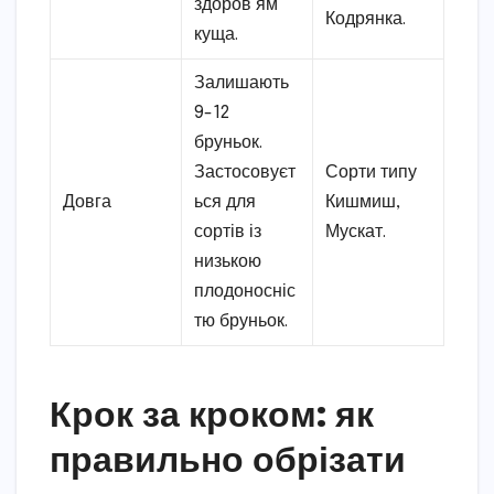
здоров’ям
Кодрянка.
куща.
Залишають
9-12
бруньок.
Застосовуєт
Сорти типу
Довга
ься для
Кишмиш,
сортів із
Мускат.
низькою
плодоносніс
тю бруньок.
Крок за кроком: як
правильно обрізати