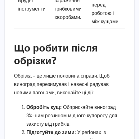
Брудні
зараження
перед
інструменти
грибковими
роботою і
хворобами.
між кущами.
Що робити після
обрізки?
Обрізка – це лише половина справи. Щоб
виноград перезимував і навесні радував
новими пагонами, виконайте ці дії:
Обробіть кущ:
Обприскайте виноград
3%-ним розчином мідного купоросу для
захисту від грибків.
Підготуйте до зими:
У регіонах із