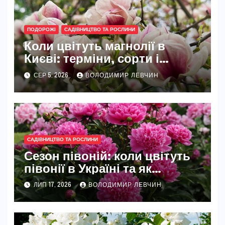
ПОДОРОЖІ
САДІВНИЦТВО ТА РОСЛИНИ
Коли цвітуть магнолії в
Києві: терміни, сорти і
найкращі місця
СЕР 5, 2026
ВОЛОДИМИР ЛЕВЧИН
САДІВНИЦТВО ТА РОСЛИНИ
Сезон півоній: коли цвітуть
півонії в Україні та як
розкрити їхню повну красу
ЛИП 17, 2026
ВОЛОДИМИР ЛЕВЧИН