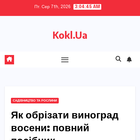
Skip
Пт. Сер 7th, 2026
3:04:46 AM
to
content
Kokl.Ua
САДІВНИЦТВО ТА РОСЛИНИ
Як обрізати виноград
восени: повний