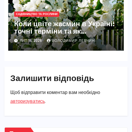
САДІВНИЦТВО ТА РОСЛИНИ
Коли цвіте жасмин в Україні:
точні терміни та як
забезпечити рясне цвітіння
ЛИП 16, 2026
ВОЛОДИМИР ЛЕВЧИН
Залишити відповідь
Щоб відправити коментар вам необхідно
авторизуватись
.