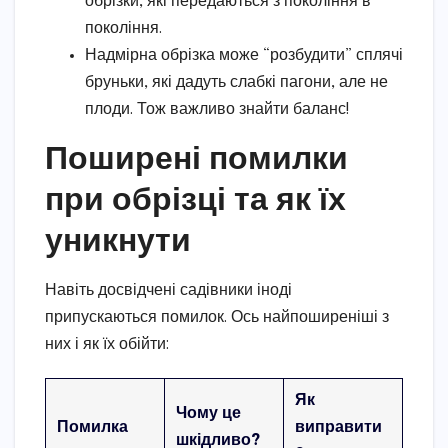
обрізки, які передаються з покоління в
покоління.
Надмірна обрізка може “розбудити” сплячі
бруньки, які дадуть слабкі пагони, але не
плоди. Тож важливо знайти баланс!
Поширені помилки
при обрізці та як їх
уникнути
Навіть досвідчені садівники іноді
припускаються помилок. Ось найпоширеніші з
них і як їх обійти:
Як
Чому це
Помилка
виправити
шкідливо?