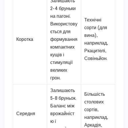
Залишають
2-4 бруньки
на пагоні.
Технічні
Використову
сорти (для
ється для
вина),
Коротка
формування
наприклад,
компактних
Ркацителі,
кущів і
Совіньйон.
стимуляції
великих
грон.
Залишають
Більшість
5-8 бруньок.
столових
Баланс між
сортів,
Середня
врожайніст
наприклад,
ю і
Аркадія,