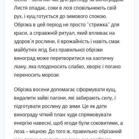
Листя опадає, соки в лозі сповільнюють свій
рух, і кущ готується до зимового спокою.
Обрізка в цей період не просто “стрижка” для
краси, а справжній ритуал, який впливає на
здоров’я рослини, її врожайність і навіть смак
майбутніх ягід. Без правильної обрізки
виноград може перетворитися на хаотичну
ліану, яка плодоносить слабко, хворіє і погано
переносить морози.
Обрізка восени допомагає сформувати кущ,
видалити зайві пагони, які забирають силу, і
підготувати рослину до зими. Це як дати
винограду чіткий план: куди спрямовувати
енергію навесні, щоб ягоди були соковитими, а
лоза – міцною. До того ж, правильно обрізаний