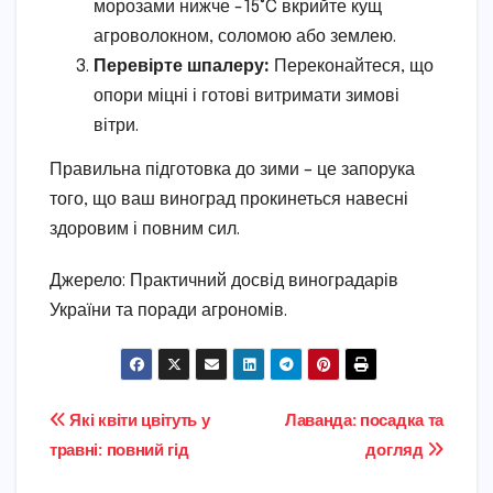
морозами нижче -15°C вкрийте кущ
агроволокном, соломою або землею.
Перевірте шпалеру:
Переконайтеся, що
опори міцні і готові витримати зимові
вітри.
Правильна підготовка до зими – це запорука
того, що ваш виноград прокинеться навесні
здоровим і повним сил.
Джерело: Практичний досвід виноградарів
України та поради агрономів.
Навігація
Які квіти цвітуть у
Лаванда: посадка та
травні: повний гід
догляд
записів