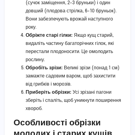
(сучок заміщення, 2-3 бруньки) і один
довший (плодова стрілка, 6-10 бруньок).
Вони забезпечують врожай наступного
року.
Обріжте старі гілки:
Якщо кущ старий,
видаліть частину багаторічних гілок, які
перестали плодоносити. Це омолодить
рослину.
Обробіть зрізи:
Великі зрізи (понад 1 см)
замажте садовим варом, щоб захистити
від грибків і морозів.
Приберіть обрізки:
Усі зрізані пагони
зберіть і спаліть, щоб уникнути поширення
хвороб.
Особливості обрізки
молодих і старих кущів