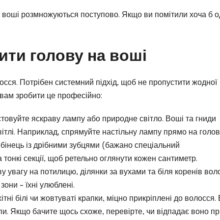
е воші розмножуються поступово. Якщо ви помітили хоча б 
ити голову на воші
осся. Потрібен системний підхід, щоб не пропустити жодної
 вам зробити це професійно:
овуйте яскраву лампу або природне світло. Воші та гниди
світлі. Наприклад, спрямуйте настільну лампу прямо на голов
ебінець із дрібними зубцями (бажано спеціальний
 тонкі секції, щоб ретельно оглянути кожен сантиметр.
у увагу на потилицю, ділянки за вухами та біля коренів вол
зони – їхні улюблені.
тні білі чи жовтуваті крапки, міцно прикріплені до волосся.
пи. Якщо бачите щось схоже, перевірте, чи відпадає воно п