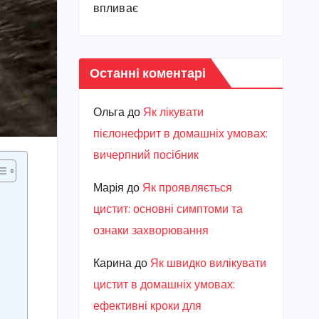
впливає
Останні коментарі
Ольга
до
Як лікувати
пієлонефрит в домашніх умовах:
вичерпний посібник
Марiя
до
Як проявляється
цистит: основні симптоми та
ознаки захворювання
Карина
до
Як швидко вилікувати
цистит в домашніх умовах:
ефективні кроки для