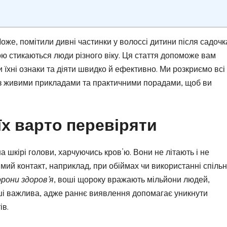
оже, помітили дивні частинки у волоссі дитини після садочк
ою стикаються люди різного віку. Ця стаття допоможе вам
ти їхні ознаки та діяти швидко й ефективно. Ми розкриємо всі
 – з живими прикладами та практичними порадами, щоб ви
їх варто перевіряти
на шкірі голови, харчуючись кров’ю. Вони не літають і не
ий контакт, наприклад, при обіймах чи використанні спіль
орони здоров’я
, воші щороку вражають мільйони людей,
оші важлива, адже раннє виявлення допомагає уникнути
ів.