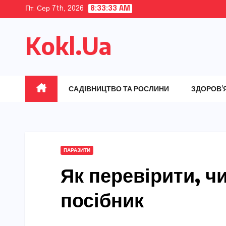
Skip
Пт. Сер 7th, 2026
8:33:34 AM
to
Kokl.Ua
content
САДІВНИЦТВО ТА РОСЛИНИ
ЗДОРОВ’
ПАРАЗИТИ
Як перевірити, ч
посібник