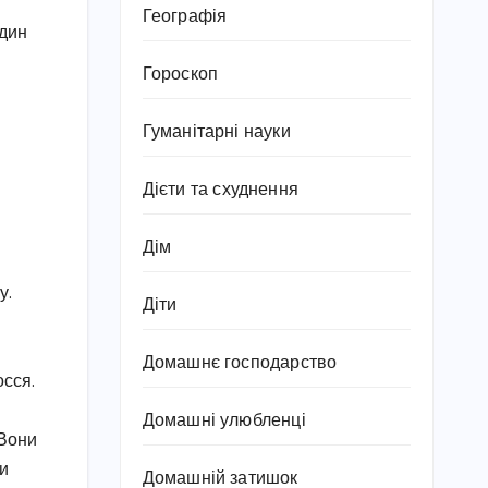
Географія
один
Гороскоп
Гуманітарні науки
Дієти та схуднення
Дім
у.
Діти
Домашнє господарство
осся.
Домашні улюбленці
 Вони
ри
Домашній затишок