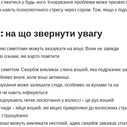
ь з’явитися у будь-кого. Ігнорування проблеми може призвес
 навіть психологічного стресу через сором. Тож, якщо є підо
: на що звернути увагу
 які симптоми можуть вказувати на воші. Вони не завжди
і ознаки, які варто помітити:
имптом. Свербіж викликає слина вошей, яка подразнює шк
ливо вночі, коли воші активніші.
чухання може залишати сліди, особливо за вухами та на
и чи навіть інфікуються.
ідчувають легке лоскотання у волоссі – це рух вошей.
ниди – яйця вошей, які міцно прикріплені до волосяних стр
и струшуванні.
воші можуть викликати неспокій, адже свербіж заважає спат