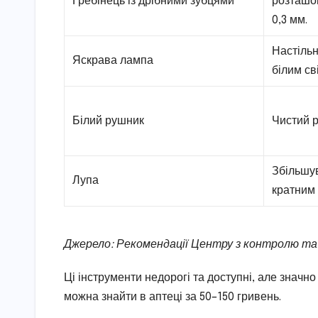
Гребінець із дрібними зубцями
розташов
0,3 мм.
Настільн
Яскрава лампа
білим св
Білий рушник
Чистий 
Збільшув
Лупа
кратним
Джерело: Рекомендації Центру з контролю та
Ці інструменти недорогі та доступні, але знач
можна знайти в аптеці за 50–150 гривень.