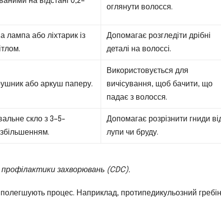
аними на відстані 0,2–
оглянути волосся.
а лампа або ліхтарик із
Допомагає розгледіти дрібні
ітлом.
деталі на волоссі.
Використовується для
рушник або аркуш паперу.
вичісування, щоб бачити, що
падає з волосся.
альне скло з 3–5-
Допомагає розрізнити гниди ві
 збільшенням.
лупи чи бруду.
 профілактики захворювань (CDC).
но полегшують процес. Наприклад, протипедикульозний гребі