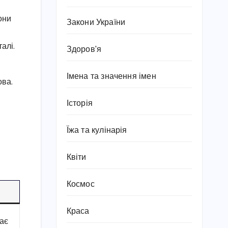
они
Закони України
алі.
Здоров'я
Імена та значення імен
ова.
Історія
Їжа та кулінарія
Квіти
Космос
Краса
гає