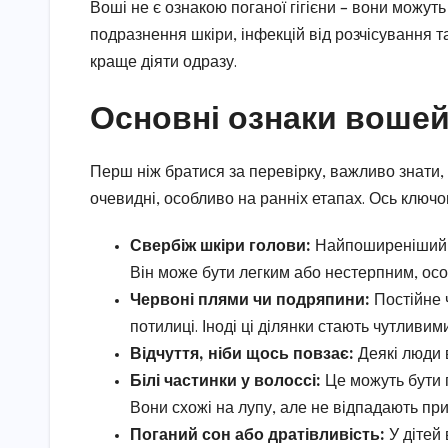
Воші не є ознакою поганої гігієни – вони можут
подразнення шкіри, інфекцій від розчісування та
краще діяти одразу.
Основні ознаки вошей
Перш ніж братися за перевірку, важливо знати,
очевидні, особливо на ранніх етапах. Ось ключов
Свербіж шкіри голови:
Найпоширеніший с
Він може бути легким або нестерпним, особ
Червоні плями чи подряпини:
Постійне 
потилиці. Іноді ці ділянки стають чутливим
Відчуття, ніби щось повзає:
Деякі люди в
Білі частинки у волоссі:
Це можуть бути г
Вони схожі на лупу, але не відпадають пр
Поганий сон або дратівливість:
У дітей 