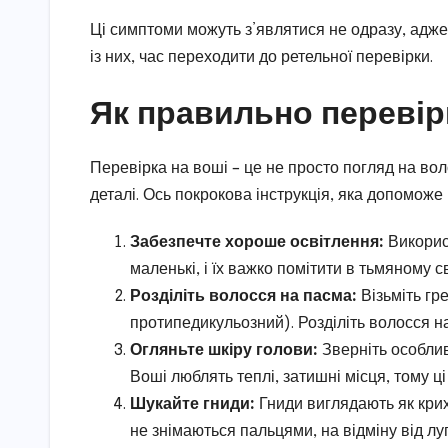
Ці симптоми можуть з’являтися не одразу, адж
із них, час переходити до ретельної перевірки.
Як правильно перевір
Перевірка на воші – це не просто погляд на вол
деталі. Ось покрокова інструкція, яка допоможе
Забезпечте хороше освітлення:
Використ
маленькі, і їх важко помітити в тьмяному 
Розділіть волосся на пасма:
Візьміть гр
протипедикульозний). Розділіть волосся на
Огляньте шкіру голови:
Зверніть особлив
Воші люблять теплі, затишні місця, тому ці 
Шукайте гниди:
Гниди виглядають як крихі
не знімаються пальцями, на відміну від лу