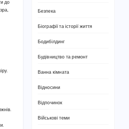
ти до
зра,
Безпека
Біографії та історії життя
Бодибілдинг
Будівництво та ремонт
іру.
Ванна кімната
Відносини
Відпочинок
ижнів.
Військові теми
и.