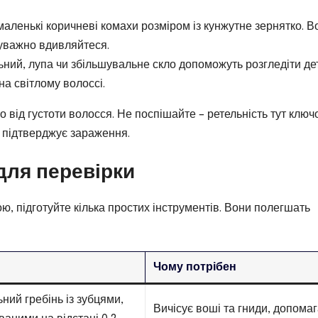
маленькі коричневі комахи розміром із кунжутне зернятко. В
 уважно вдивляйтеся.
ьний, лупа чи збільшувальне скло допоможуть розгледіти дет
а світлому волоссі.
від густоти волосся. Не поспішайте – ретельність тут ключ
е підтверджує зараження.
 для перевірки
 підготуйте кілька простих інструментів. Вони полегшать
Чому потрібен
ний гребінь із зубцями,
Вичісує воші та гниди, допома