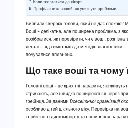
Коли звертатися до лікаря
Профілактика вошей: як уникнути проблеми
Виявили свербіж голови, який не дає спокою? М
Воші – делікатна, але поширена проблема, з як
розібратися, як перевірити, чи є воші, розпізна
деталі – від симптомів до методів діагностики
почувалися впевнено.
Що таке воші та чому 
Головні воші – це крихітні паразити, які живуть 
стрибають, але швидко поширюються через прям
гребінця. За даними
Всесвітньої організації ох
особливо дітей шкільного віку. Перевірка на в
серйозного дискомфорту та поширення паразит