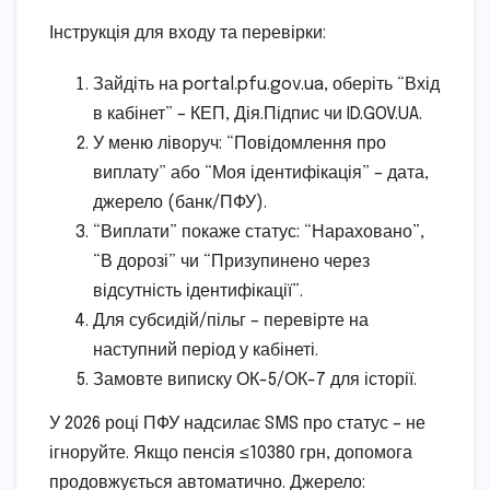
Інструкція для входу та перевірки:
Зайдіть на portal.pfu.gov.ua, оберіть “Вхід
в кабінет” – КЕП, Дія.Підпис чи ID.GOV.UA.
У меню ліворуч: “Повідомлення про
виплату” або “Моя ідентифікація” – дата,
джерело (банк/ПФУ).
“Виплати” покаже статус: “Нараховано”,
“В дорозі” чи “Призупинено через
відсутність ідентифікації”.
Для субсидій/пільг – перевірте на
наступний період у кабінеті.
Замовте виписку ОК-5/ОК-7 для історії.
У 2026 році ПФУ надсилає SMS про статус – не
ігноруйте. Якщо пенсія ≤10380 грн, допомога
продовжується автоматично. Джерело: