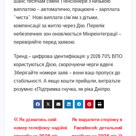
шанс тисячам сімей. Пенсіонери з низькою
виплатою – автоматично, працюючі – зарплата
“чиста”. Нові виплати сім’ям з дітьми,
компенсації за житло через Дію. Перелік
небезпечних зон оновлюється Мінреінтеграції –
перевіряйте перед заявою.
Тренд – цифрова ідентифікація: у 2026 70% ВПО
користуються Дією, скорочуючи черги вдвічі.
Зберігайте номери заяв – вони ваш пропуск до
стабільності. А якщо кошти прийшли, витратьте
розумно: єПідтримка гнучка, як ріка Дніпро.
Навігація
Як дізнатись свій
Як видалити сторінку в
номер телефону: надійні
Facebook: детальний
записів