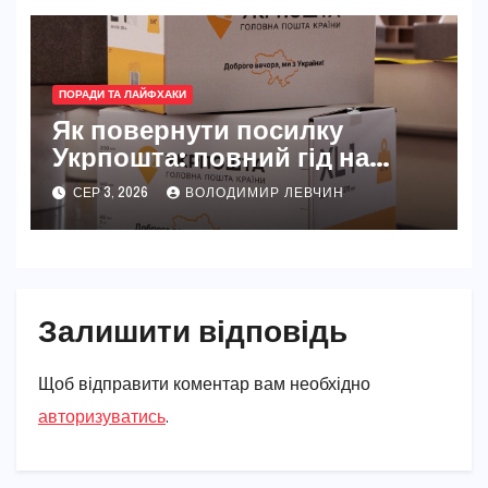
ПОРАДИ ТА ЛАЙФХАКИ
Як повернути посилку
Укрпошта: повний гід на
2026 рік
СЕР 3, 2026
ВОЛОДИМИР ЛЕВЧИН
Залишити відповідь
Щоб відправити коментар вам необхідно
авторизуватись
.