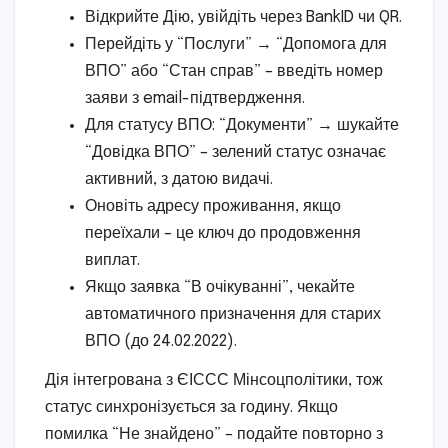
Відкрийте Дію, увійдіть через BankID чи QR.
Перейдіть у “Послуги” → “Допомога для
ВПО” або “Стан справ” – введіть номер
заяви з email-підтвердження.
Для статусу ВПО: “Документи” → шукайте
“Довідка ВПО” – зелений статус означає
активний, з датою видачі.
Оновіть адресу проживання, якщо
переїхали – це ключ до продовження
виплат.
Якщо заявка “В очікуванні”, чекайте
автоматичного призначення для старих
ВПО (до 24.02.2022).
Дія інтегрована з ЄІССС Мінсоцполітики, тож
статус синхронізується за годину. Якщо
помилка “Не знайдено” – подайте повторно з