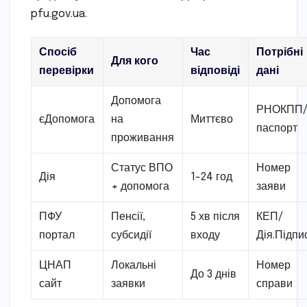
pfu.gov.ua.
Спосіб
Час
Потрібні
Для кого
перевірки
відповіді
дані
Допомога
РНОКПП
єДопомога
на
Миттєво
паспорт
проживання
Статус ВПО
Номер
Дія
1-24 год
+ допомога
заяви
ПФУ
Пенсії,
5 хв після
КЕП/
портал
субсидії
входу
Дія.Підпи
ЦНАП
Локальні
Номер
До 3 днів
сайт
заявки
справи