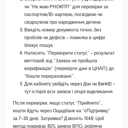
чи “Не маю РНОКПП” для перевірки за
паспортом/ID-карткою, посвідкою чи
свідоцтвом про народження дитини.
Введіть номер документа точно, без
пробілів чи дефісів – помилка в цифрі
блокує пошук.
Натисніть “Перевірити статус” – результат
миттєвий: від “Заявка не пройшла
верифікацію” (перевірте дані в ЦНАП) до
“Кошти перераховано”.
Для кабінету увійдіть через Дію чи BankID –
тут історія всіх заявок і опція відкликання.
Після перевірки, якщо статус “Прийнято”,
кошти йдуть через Ощадбанк на “єПідтримку”
за 7-30 днів. Затримка? Дзвоніть 1548. Цей
метод покриває 80% заявок ВПО, роблячи