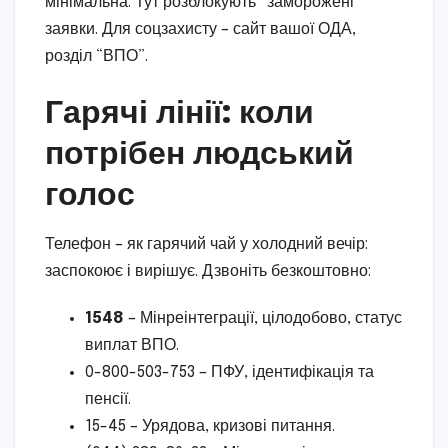
мінімальна. Тут розблокують “заморожені”
заявки. Для соцзахисту – сайт вашої ОДА,
розділ “ВПО”.
Гарячі лінії: коли
потрібен людський
голос
Телефон – як гарячий чай у холодний вечір:
заспокоює і вирішує. Дзвоніть безкоштовно:
1548
– Мінреінтеграції, цілодобово, статус
виплат ВПО.
0-800-503-753 – ПФУ, ідентифікація та
пенсії.
15-45 – Урядова, кризові питання.