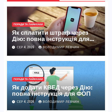
ПОРАДИ ТА ЛАЙФХАКИ
Як сплатити штраф через
Дію: повна інструкція для
новачків і досвідчених
СЕР 4, 2026
ВОЛОДИМИР ЛЕВЧИН
ПОРАДИ ТА ЛАЙФХАКИ
Як додати КВЕД через Дію:
повна інструкція для ФОП
СЕР 4, 2026
ВОЛОДИМИР ЛЕВЧИН