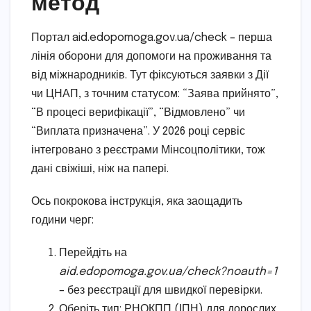
метод
Портал aid.edopomoga.gov.ua/check – перша
лінія оборони для допомоги на проживання та
від міжнародників. Тут фіксуються заявки з Дії
чи ЦНАП, з точним статусом: “Заява прийнято”,
“В процесі верифікації”, “Відмовлено” чи
“Виплата призначена”. У 2026 році сервіс
інтегровано з реєстрами Мінсоцполітики, тож
дані свіжіші, ніж на папері.
Ось покрокова інструкція, яка заощадить
години черг:
Перейдіть на
aid.edopomoga.gov.ua/check?noauth=1
– без реєстрації для швидкої перевірки.
Оберіть тип: РНОКПП (ІПН) для дорослих