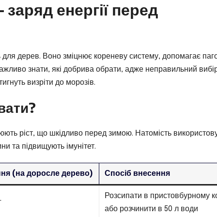
 заряд енергії перед
ь для дерев. Воно зміцнює кореневу систему, допомагає па
важливо знати, які добрива обрати, адже неправильний вибі
тигнуть визріти до морозів.
вати?
юють ріст, що шкідливо перед зимою. Натомість використов
ни та підвищують імунітет.
ня (на доросле дерево)
Спосіб внесення
Розсипати в пристовбурному к
г
або розчинити в 50 л води