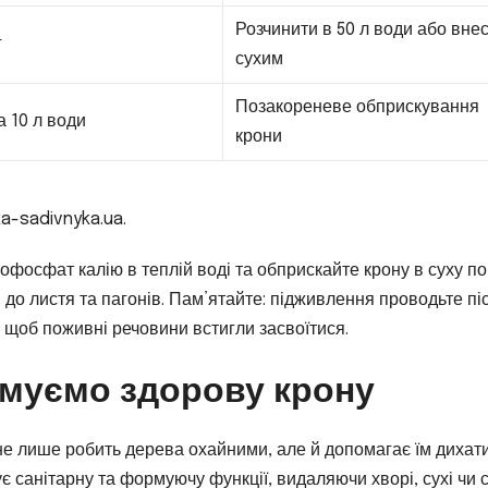
Розчинити в 50 л води або вне
г
сухим
Позакореневе обприскування
а 10 л води
крони
a-sadivnyka.ua.
фосфат калію в теплій воді та обприскайте крону в суху по
до листя та пагонів. Пам’ятайте: підживлення проводьте пі
 щоб поживні речовини встигли засвоїтися.
рмуємо здорову крону
 не лише робить дерева охайними, але й допомагає їм дихат
ує санітарну та формуючу функції, видаляючи хворі, сухі чи 