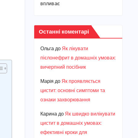
впливає
Останні коментарі
Ольга
до
Як лікувати
пієлонефрит в домашніх умовах:
вичерпний посібник
Марiя
до
Як проявляється
цистит: основні симптоми та
ознаки захворювання
Карина
до
Як швидко вилікувати
цистит в домашніх умовах:
ефективні кроки для