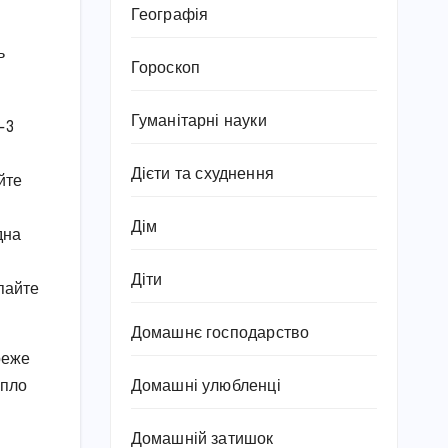
Географія
ь
Гороскоп
Гуманітарні науки
-3
Дієти та схуднення
йте
Дім
дна
Діти
опайте
Домашнє господарство
реже
епло
Домашні улюбленці
Домашній затишок