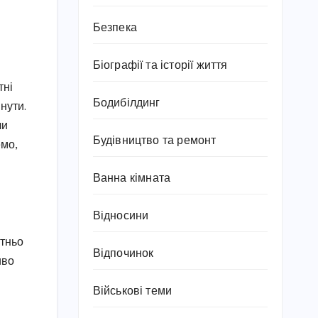
Безпека
Біографії та історії життя
тні
Бодибілдинг
нути.
чи
Будівництво та ремонт
емо,
Ванна кімната
Відносини
атньо
Відпочинок
иво
Військові теми