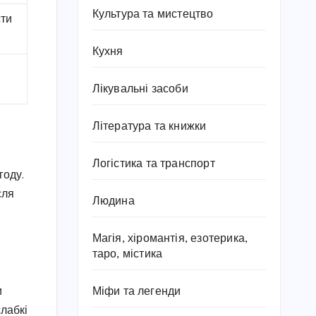
Культура та мистецтво
сти
Кухня
Лікувальні засоби
Література та книжки
Логістика та транспорт
году.
сля
Людина
Магія, хіромантія, езотерика,
таро, містика
и
Міфи та легенди
слабкі