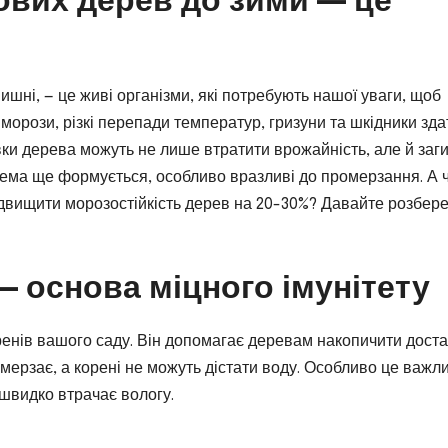
 вишні, — це живі організми, які потребують нашої уваги, щоб
орози, різкі перепади температур, гризуни та шкідники зда
вки дерева можуть не лише втратити врожайність, але й заги
тема ще формується, особливо вразливі до промерзання. А 
ідвищити морозостійкість дерев на 20-30%? Давайте розбер
 — основа міцного імунітету
ренів вашого саду. Він допомагає деревам накопичити дост
омерзає, а корені не можуть дістати воду. Особливо це важл
 швидко втрачає вологу.