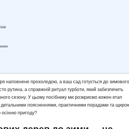
іків
 зими
ітря наповнене прохолодою, а ваш сад готується до зимового
то рутина, а справжній ритуал турботи, який забезпечить
ного сезону. У цьому посібнику ми розкриємо кожен етап
в, із детальними поясненнями, практичними порадами та щиро
ю осінню пригоду?
ових дерев до зими — це