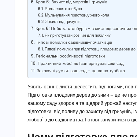
Крок 5: Захист від морозів і гризунів
Утеплення стовбура
Мульчування пристовбурного кола
Захист від гризунів
Крок 6: Побілка стовбурів — захист від сонячних оп
Як приготувати розчин для побілки?
Типові помилки садівників-початківців
Типові помилки при підготовці плодових дерев до
Регіональні особливості підготовки
Практичний кейс: як Іван врятував свій сад
Заключні думки: ваш сад — це ваша турбота
Уявіть: осіннє листя шелестить під ногами, пов
Підготовка плодових дерев до зими — це не прос
вашому саду здоров’я та щедрий урожай наступ
підготовки, від поливу до захисту від гризуні
любов’ю до садівництва. Готові зануритися в ц
Чому підготовка плод