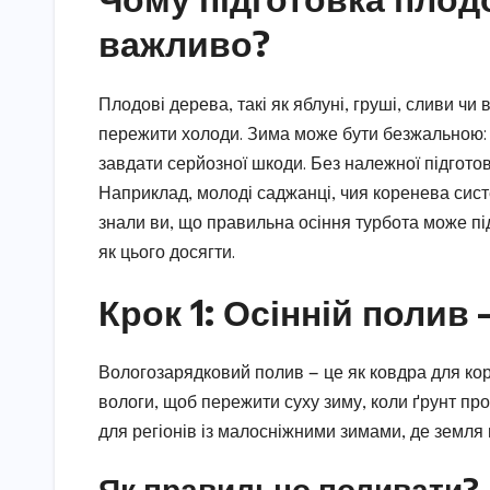
важливо?
Плодові дерева, такі як яблуні, груші, сливи чи
пережити холоди. Зима може бути безжальною: м
завдати серйозної шкоди. Без належної підгото
Наприклад, молоді саджанці, чия коренева сис
знали ви, що правильна осіння турбота може п
як цього досягти.
Крок 1: Осінній полив
Вологозарядковий полив — це як ковдра для ко
вологи, щоб пережити суху зиму, коли ґрунт пр
для регіонів із малосніжними зимами, де земля
Як правильно поливати?