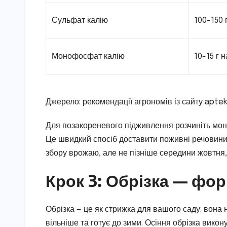
Сульфат калію
100-150 
Монофосфат калію
10-15 г н
Джерело: рекомендації агрономів із сайту aptek
Для позакореневого підживлення розчиніть моно
Це швидкий спосіб доставити поживні речовини 
збору врожаю, але не пізніше середини жовтня,
Крок 3: Обрізка — фо
Обрізка — це як стрижка для вашого саду: вона
вільніше та готує до зими. Осіння обрізка викон