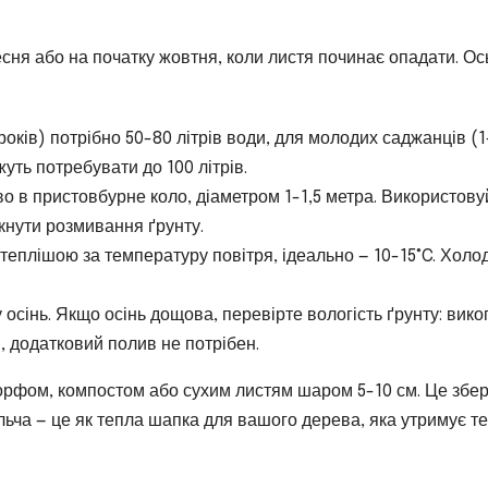
сня або на початку жовтня, коли листя починає опадати. Ос
оків) потрібно 50-80 літрів води, для молодих саджанців (1
жуть потребувати до 100 літрів.
 в пристовбурне коло, діаметром 1-1,5 метра. Використову
кнути розмивання ґрунту.
теплішою за температуру повітря, ідеально — 10-15°C. Холо
осінь. Якщо осінь дощова, перевірте вологість ґрунту: вик
, додатковий полив не потрібен.
орфом, компостом або сухим листям шаром 5-10 см. Це збе
ульча — це як тепла шапка для вашого дерева, яка утримує т