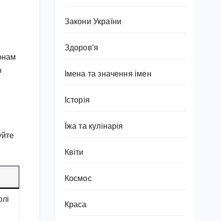
Закони України
Здоров'я
гонам
р
Імена та значення імен
Історія
Їжа та кулінарія
уйте
Квіти
Космос
олі
Краса