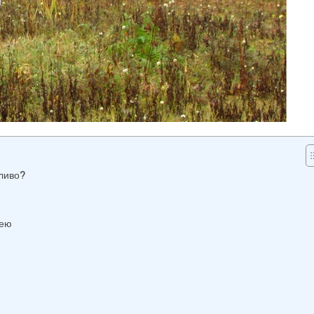
жливо?
лею