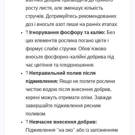
азотних добрив призводить до буйного
росту листя, але зменшує кількість
стручків. Дотримуйтесь рекомендованих
доз і вносьте азот лише на ранніх етапах.
?
Ігнорування фосфору та калію:
Без
цих елементів рослина погано цвіте і
формує слабкі стручки. Обов’язково
вносьте фосфорно-калійні добрива під
час цвітіння та плодоношення.
?
Неправильний полив після
підживлення:
Якщо не полити рослини
чистою водою після внесення добрив,
корені можуть отримати опіки. Завжди
завершайте підживлення рясним
поливом.
?
Невчасне внесення добрив:
Підживлення “на око” або із запізненням