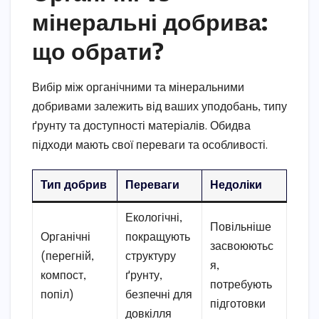
мінеральні добрива:
що обрати?
Вибір між органічними та мінеральними
добривами залежить від ваших уподобань, типу
ґрунту та доступності матеріалів. Обидва
підходи мають свої переваги та особливості.
Тип добрив
Переваги
Недоліки
Екологічні,
Повільніше
Органічні
покращують
засвоюютьс
(перегній,
структуру
я,
компост,
ґрунту,
потребують
попіл)
безпечні для
підготовки
довкілля