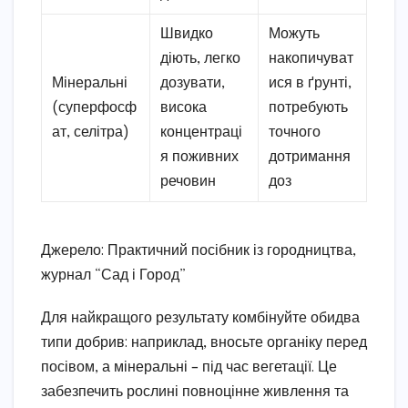
Швидко
Можуть
діють, легко
накопичуват
Мінеральні
дозувати,
ися в ґрунті,
(суперфосф
висока
потребують
ат, селітра)
концентраці
точного
я поживних
дотримання
речовин
доз
Джерело: Практичний посібник із городництва,
журнал “Сад і Город”
Для найкращого результату комбінуйте обидва
типи добрив: наприклад, вносьте органіку перед
посівом, а мінеральні – під час вегетації. Це
забезпечить рослині повноцінне живлення та