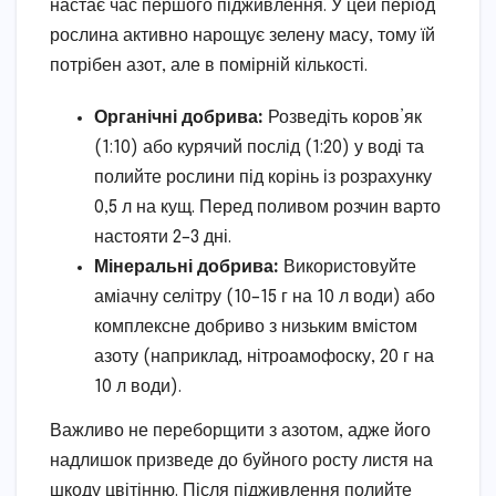
настає час першого підживлення. У цей період
рослина активно нарощує зелену масу, тому їй
потрібен азот, але в помірній кількості.
Органічні добрива:
Розведіть коров’як
(1:10) або курячий послід (1:20) у воді та
полийте рослини під корінь із розрахунку
0,5 л на кущ. Перед поливом розчин варто
настояти 2–3 дні.
Мінеральні добрива:
Використовуйте
аміачну селітру (10–15 г на 10 л води) або
комплексне добриво з низьким вмістом
азоту (наприклад, нітроамофоску, 20 г на
10 л води).
Важливо не переборщити з азотом, адже його
надлишок призведе до буйного росту листя на
шкоду цвітінню. Після підживлення полийте