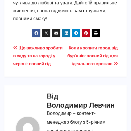
чутлива до любові та уваги. Дайте їй правильне
живлення, і вона віддячить вам стручками,
повними смаку!
Навігація
Що важливо зробити
Коли кропити город від
в саду та на городі у
бур’янів: повний гід для
записів
червні: повний гід
ідеального врожаю
Від
Володимир Левчин
Володимир — контент-
менеджер блогу з 5-річним