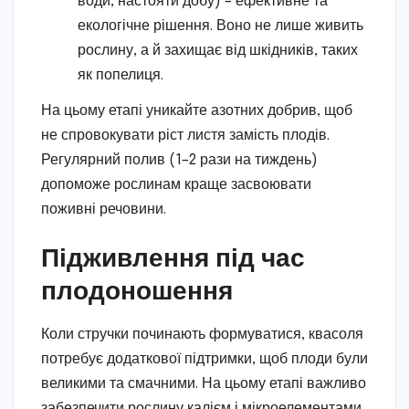
води, настояти добу) – ефективне та
екологічне рішення. Воно не лише живить
рослину, а й захищає від шкідників, таких
як попелиця.
На цьому етапі уникайте азотних добрив, щоб
не спровокувати ріст листя замість плодів.
Регулярний полив (1–2 рази на тиждень)
допоможе рослинам краще засвоювати
поживні речовини.
Підживлення під час
плодоношення
Коли стручки починають формуватися, квасоля
потребує додаткової підтримки, щоб плоди були
великими та смачними. На цьому етапі важливо
забезпечити рослину калієм і мікроелементами.