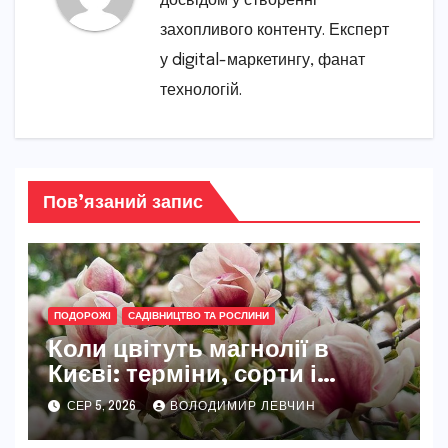
досвідом у створенні
захопливого контенту. Експерт
у digital-маркетингу, фанат
технологій.
Пов’язаний запис
ПОДОРОЖІ
САДІВНИЦТВО ТА РОСЛИНИ
Коли цвітуть магнолії в
Києві: терміни, сорти і
найкращі місця
СЕР 5, 2026
ВОЛОДИМИР ЛЕВЧИН