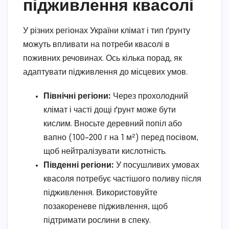
підживлення квасолі
У різних регіонах України клімат і тип ґрунту
можуть впливати на потреби квасолі в
поживних речовинах. Ось кілька порад, як
адаптувати підживлення до місцевих умов.
Північні регіони:
Через прохолодний
клімат і часті дощі ґрунт може бути
кислим. Вносьте деревний попіл або
вапно (100–200 г на 1 м²) перед посівом,
щоб нейтралізувати кислотність.
Південні регіони:
У посушливих умовах
квасоля потребує частішого поливу після
підживлення. Використовуйте
позакореневе підживлення, щоб
підтримати рослини в спеку.