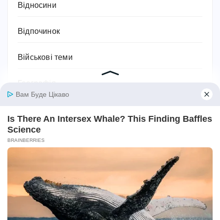
Відносини
Відпочинок
Військові теми
Географія
Гороскоп
Гуманітарні науки
Дієти та схуднення
Дім
Діти