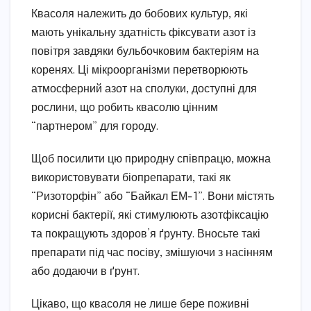
Квасоля належить до бобових культур, які
мають унікальну здатність фіксувати азот із
повітря завдяки бульбочковим бактеріям на
коренях. Ці мікроорганізми перетворюють
атмосферний азот на сполуки, доступні для
рослини, що робить квасолю цінним
“партнером” для городу.
Щоб посилити цю природну співпрацю, можна
використовувати біопрепарати, такі як
“Ризоторфін” або “Байкал ЕМ-1”. Вони містять
корисні бактерії, які стимулюють азотфіксацію
та покращують здоров’я ґрунту. Вносьте такі
препарати під час посіву, змішуючи з насінням
або додаючи в ґрунт.
Цікаво, що квасоля не лише бере поживні