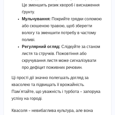
Це зменшить ризик хвороб і виснаження
ґрунту.
Мульчування:
Покрийте грядки соломою
або скошеною травою, щоб зберегти
вологу та зменшити потребу в частому
поливі.
Регулярний огляд:
Слідкуйте за станом
листя та стручків. Пожовтіння або
скручування листя може сигналізувати
про дефіцит поживних речовин.
Ці прості дії значно полегшать догляд за
квасолею та підвищать її врожайність.
Пам’ятайте, що уважність і турбота – запорука
успіху на городі.
Квасоля – невибаглива культура, але вона