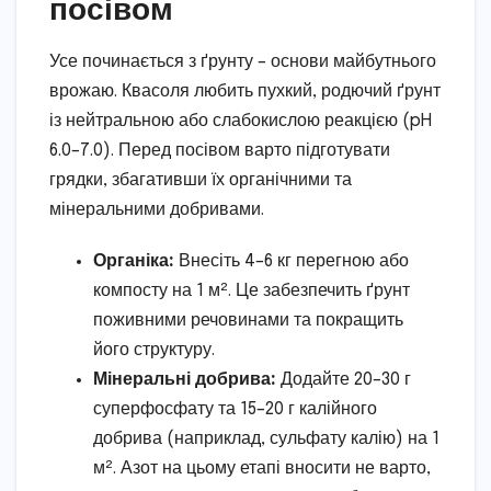
посівом
Усе починається з ґрунту – основи майбутнього
врожаю. Квасоля любить пухкий, родючий ґрунт
із нейтральною або слабокислою реакцією (pH
6.0–7.0). Перед посівом варто підготувати
грядки, збагативши їх органічними та
мінеральними добривами.
Органіка:
Внесіть 4–6 кг перегною або
компосту на 1 м². Це забезпечить ґрунт
поживними речовинами та покращить
його структуру.
Мінеральні добрива:
Додайте 20–30 г
суперфосфату та 15–20 г калійного
добрива (наприклад, сульфату калію) на 1
м². Азот на цьому етапі вносити не варто,