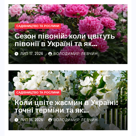
САДІВНИЦТВО ТА РОСЛИНИ
Сезон півоній: коли цвітуть
півонії в Україні та як
розкрити їхню повну красу
ЛИП 17, 2026
ВОЛОДИМИР ЛЕВЧИН
САДІВНИЦТВО ТА РОСЛИНИ
Коли цвіте жасмин в Україні:
точні терміни та як
забезпечити рясне цвітіння
ЛИП 16, 2026
ВОЛОДИМИР ЛЕВЧИН