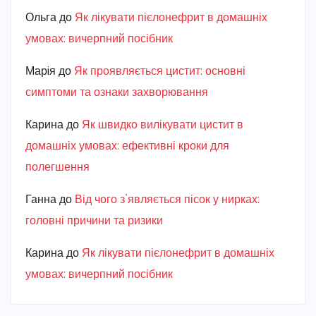
Ольга
до
Як лікувати пієлонефрит в домашніх
умовах: вичерпний посібник
Марiя
до
Як проявляється цистит: основні
симптоми та ознаки захворювання
Карина
до
Як швидко вилікувати цистит в
домашніх умовах: ефективні кроки для
полегшення
Ганна
до
Від чого з’являється пісок у нирках:
головні причини та ризики
Карина
до
Як лікувати пієлонефрит в домашніх
умовах: вичерпний посібник