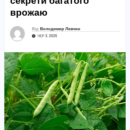
секрети багатого
врожаю
Від
Володимир Левчин
ЧЕР 3, 2025