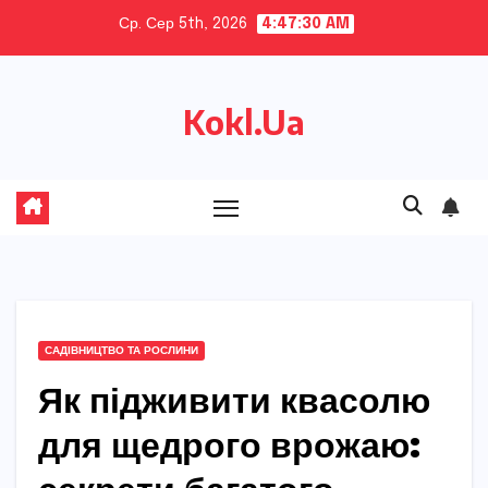
Skip
Ср. Сер 5th, 2026
4:47:31 AM
to
content
Kokl.Ua
САДІВНИЦТВО ТА РОСЛИНИ
Як підживити квасолю
для щедрого врожаю: