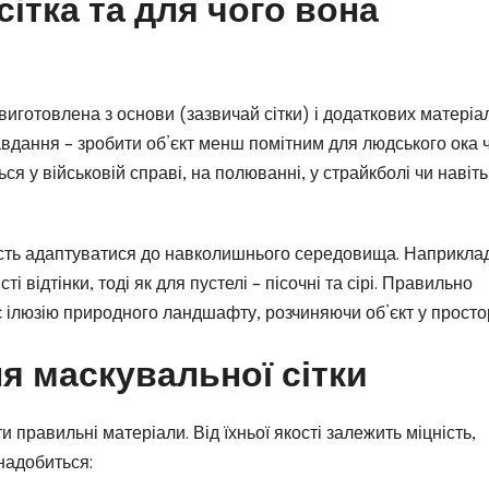
ітка та для чого вона
виготовлена з основи (зазвичай сітки) і додаткових матеріал
авдання – зробити об’єкт менш помітним для людського ока 
ься у військовій справі, на полюванні, у страйкболі чи навіт
ність адаптуватися до навколишнього середовища. Наприкла
ті відтінки, тоді як для пустелі – пісочні та сірі. Правильно
є ілюзію природного ландшафту, розчиняючи об’єкт у простор
я маскувальної сітки
 правильні матеріали. Від їхньої якості залежить міцність,
знадобиться: