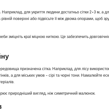
. Наприклад, для укриття людини достатньо сітки 2×3 м, а д
а рівній поверхні або підвісьте її між двома опорами, щоб зр
реби зміцніть краї міцною ниткою. Це забезпечить довговічні
йну
ередовища призначена сітка. Наприклад, для лісу використо
інків, а для міських умов – сірі та чорні тони. Намалюйте еск
еріалів.
орює природніший вигляд, ніж симетричний малюнок.
в