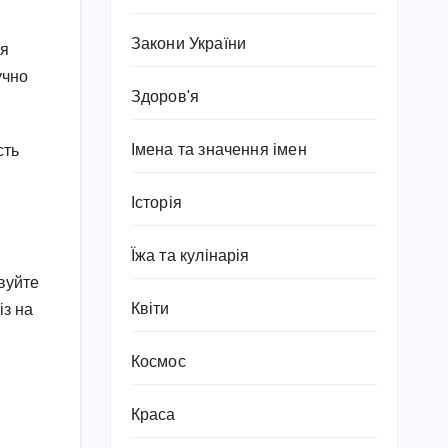
Закони України
ля
учно
Здоров'я
Імена та значення імен
сть
Історія
Їжа та кулінарія
вуйте
Квіти
із на
Космос
Краса