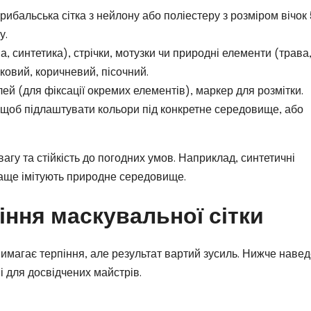
рибальська сітка з нейлону або поліестеру з розміром вічок 
у.
а, синтетика), стрічки, мотузки чи природні елементи (трава
ивковий, коричневий, пісочний.
 клей (для фіксації окремих елементів), маркер для розмітки.
, щоб підлаштувати кольори під конкретне середовище, або
агу та стійкість до погодних умов. Наприклад, синтетичні
краще імітують природне середовище.
іння маскувальної сітки
вимагає терпіння, але результат вартий зусиль. Нижче наве
 і для досвідчених майстрів.
и