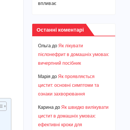
впливає
Останні коментарі
Ольга
до
Як лікувати
пієлонефрит в домашніх умовах:
вичерпний посібник
Марiя
до
Як проявляється
цистит: основні симптоми та
ознаки захворювання
Карина
до
Як швидко вилікувати
цистит в домашніх умовах:
ефективні кроки для