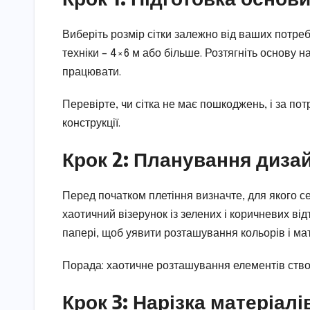
Виберіть розмір сітки залежно від ваших потреб
техніки – 4×6 м або більше. Розтягніть основу н
працювати.
Перевірте, чи сітка не має пошкоджень, і за пот
конструкції.
Крок 2: Планування диза
Перед початком плетіння визначте, для якого с
хаотичний візерунок із зелених і коричневих відт
папері, щоб уявити розташування кольорів і мат
Порада: хаотичне розташування елементів ств
Крок 3: Нарізка матеріалі