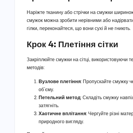
Наріжте тканину або стрічки на смужки шириною
смужок можна зробити нерівними або надірвати.
гілки, переконайтеся, що вони сухі й не гниють.
Крок 4: Плетіння сітки
Закріплюйте смужки на сітці, використовуючи те
методів:
Вузлове плетіння
: Пропускайте смужку че
об’єму.
Петельний метод
: Складіть смужку навпіл
затягніть.
Хаотичне вплітання
: Чергуйте різні мат
природного вигляду.