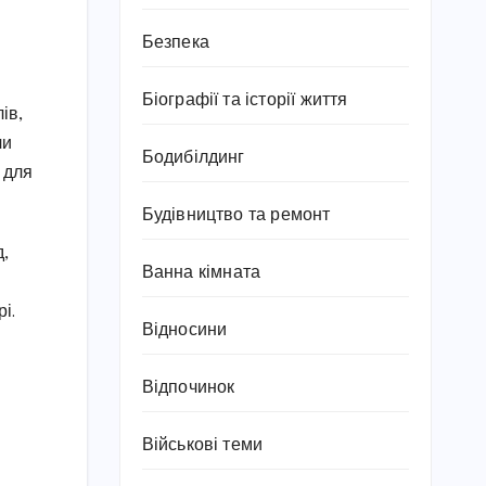
Безпека
Біографії та історії життя
ів,
чи
Бодибілдинг
ь для
Будівництво та ремонт
д,
Ванна кімната
і.
Відносини
Відпочинок
Військові теми