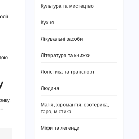
Культура та мистецтво
лії.
Кухня
Лікувальні засоби
Література та книжки
одою
Логістика та транспорт
у
Людина
зику.
Магія, хіромантія, езотерика,
 —
таро, містика
Міфи та легенди