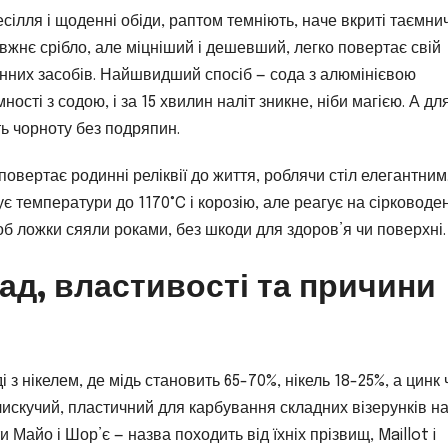
сілля і щоденні обіди, раптом темніють, наче вкриті таємн
вжнє срібло, але міцніший і дешевший, легко повертає свій
нних засобів. Найшвидший спосіб — сода з алюмінієвою
сті з содою, і за 15 хвилин наліт зникне, ніби магією. А дл
ь чорноту без подряпин.
вертає родинні реліквії до життя, роблячи стіл елегантним
є температури до 1170°C і корозію, але реагує на сірководен
щоб ложки сяяли роками, без шкоди для здоров’я чи поверхні.
ад, властивості та причини
 з нікелем, де мідь становить 65-70%, нікель 18-25%, а цинк 
блискучий, пластичний для карбування складних візерунків н
 Майо і Шор’є — назва походить від їхніх прізвищ, Maillot i