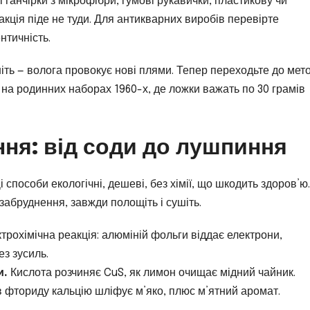
і ганчірки з мікрофібри, гумові рукавички, пластикову чи
кція піде не туди. Для антикварних виробів перевірте
нтичність.
іть — волога провокує нові плями. Тепер переходьте до мето
 на родинних наборах 1960-х, де ложки важать по 30 грамів
ня: від соди до лушпиння
способи екологічні, дешеві, без хімії, що шкодить здоров’ю.
забруднення, завжди полощіть і сушіть.
трохімічна реакція: алюміній фольги віддає електрони,
ез зусиль.
и.
Кислота розчиняє CuS, як лимон очищає мідний чайник.
 фториду кальцію шліфує м’яко, плюс м’ятний аромат.