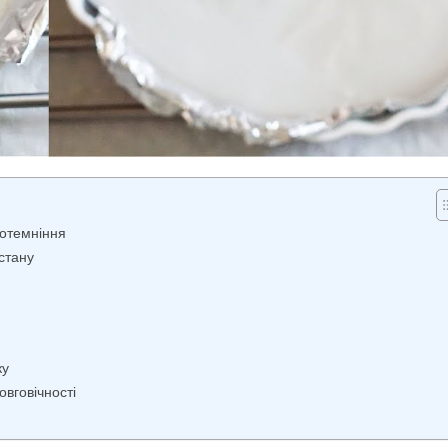
потемніння
стану
ку
вговічності