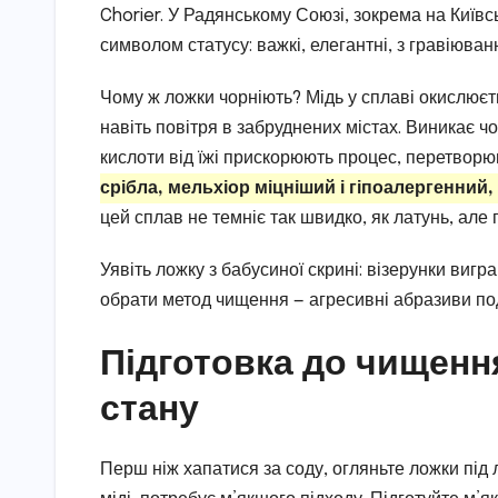
Chorier. У Радянському Союзі, зокрема на Київс
символом статусу: важкі, елегантні, з гравіюван
Чому ж ложки чорніють? Мідь у сплаві окислюєт
навіть повітря в забруднених містах. Виникає ч
кислоти від їжі прискорюють процес, перетвор
срібла, мельхіор міцніший і гіпоалергенний,
цей сплав не темніє так швидко, як латунь, але 
Уявіть ложку з бабусиної скрині: візерунки вигр
обрати метод чищення — агресивні абразиви подр
Підготовка до чищення
стану
Перш ніж хапатися за соду, огляньте ложки під 