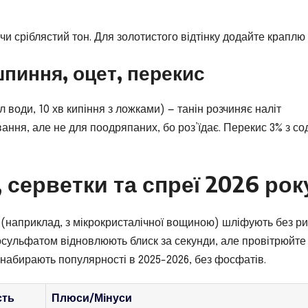
 сріблястий тон. Для золотистого відтінку додайте краплю о
шпиння, оцет, перекис
л води, 10 хв кипіння з ложками) — танін розчиняє наліт
ування, але не для поодряпаних, бо роз’їдає. Перекис 3% з с
, серветки та спреї 2026 рок
 (наприклад, з мікрокристалічної вощиною) шліфують без ри
тіосульфатом відновлюють блиск за секунди, але провітрюйте
у набирають популярності в 2025-2026, без фосфатів.
сть
Плюси/Мінуси