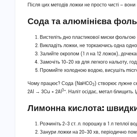
Після цих методів ложки не просто чисті — вони с
Сода та алюмінієва фольг
Вистеліть дно пластикової миски фольгою 
Викладіть ложки, не торкаючись одна одної,
Залийте окропом (1 л на 12 ложок), дочека
Замочіть 10-20 хв для легкого нальоту, год
Промийте холодною водою, висушіть micro
Чому працює? Сода (NaHCO
) створює лужне с
3
3+
2Al → 3Cu + 2Al
. Наліт осідає, метал блищить.
Лимонна кислота: швидк
Розчиніть 2-3 ст. л. порошку в 1 л теплої в
Занури ложки на 20-30 хв, періодично пом