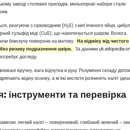
ькому заводі столових приладів, мельхіорові набори стали
ням.
ься, реагуючи з сірководнем (H
S) з кип’яченого яйця, цибул
2
орний сульфід міді (CuS), що накопичується шаром. Волога,
юючи блискучу поверхню на матову.
На відміну від чистого
 без ризику подразнення шкіри.
За даними uk.wikipedia.or
потребує догляду.
авіювані вручну, вага відчутна в руці. Розуміння складу допо
япають мідну основу, а м’які кислоти розчинять наліт ідеа
: інструменти та перевірка
лампою: легкий наліт — поверхневий, глибокий зелений — ок