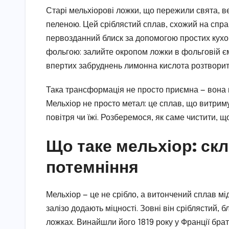
Старі мельхіорові ложки, що пережили свята, ве
пеленою. Цей сріблястий сплав, схожий на спра
первозданний блиск за допомогою простих кухо
фольгою: залийте окропом ложки в фольговій ємно
впертих забруднень лимонна кислота розтворит
Така трансформація не просто приємна — вона по
Мельхіор не просто метал: це сплав, що витриму
повітря чи їжі. Розберемося, як саме чистити, 
Що таке мельхіор: скл
потемніння
Мельхіор — це не срібло, а витончений сплав міді
залізо додають міцності. Зовні він сріблястий, 
ложках. Винайшли його 1819 року у Франції брати