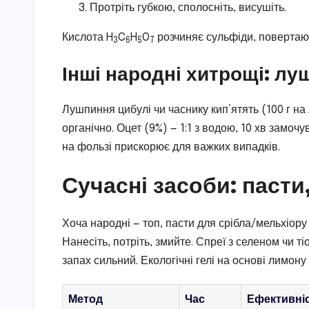
Протріть губкою, сполосніть, висушіть.
Кислота H
C
H
O
розчиняє сульфіди, повертаючи
3
6
5
7
Інші народні хитрощі: лу
Лушпиння цибулі чи часнику кип’ятять (100 г на 
органічно. Оцет (9%) — 1:1 з водою, 10 хв замоч
на фользі прискорює для важких випадків.
Сучасні засоби: пасти
Хоча народні — топ, пасти для срібла/мельхіору
Нанесіть, потріть, змийте. Спреї з селеном чи 
запах сильний. Екологічні гелі на основі лимон
Метод
Час
Ефективні