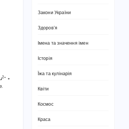
Закони України
Здоров'я
Імена та значення імен
Історія
Їжа та кулінарія
2+
u
+
е.
Квіти
Космос
Краса