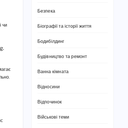
Безпека
і чи
Біографії та історії життя
Бодибілдинг
g,
Будівництво та ремонт
магає
Ванна кімната
льно.
Відносини
Відпочинок
Військові теми
ис