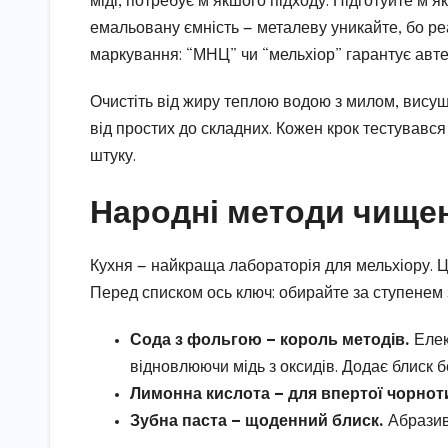
міді, потребує м’якшого підходу. Підготуйте м’як
емальовану ємність — металеву уникайте, бо реа
маркування: “МНЦ” чи “мельхіор” гарантує авте
Очистіть від жиру теплою водою з милом, висуш
від простих до складних. Кожен крок тестувався
штуку.
Народні методи чищен
Кухня — найкраща лабораторія для мельхіору. Ці 
Перед списком ось ключ: обирайте за ступенем 
Сода з фольгою — король методів.
Елек
відновлюючи мідь з оксидів. Додає блиск б
Лимонна кислота — для впертої чорнот
Зубна паста — щоденний блиск.
Абразив