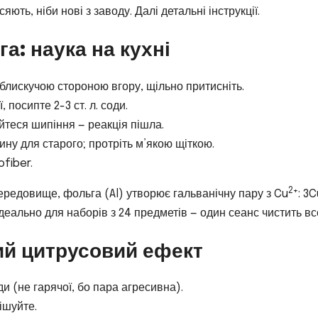
яють, ніби нові з заводу. Далі детальні інструкції.
а: наука на кухні
блискучою стороною вгору, щільно притисніть.
 посипте 2-3 ст. л. соди.
йтеся шипіння — реакція пішла.
ину для старого; протріть м’якою щіткою.
fiber.
2+
ередовище, фольга (Al) утворює гальванічну пару з Cu
: 3C
 Ідеально для наборів з 24 предметів — один сеанс чистить вс
ий цитрусовий ефект
оди (не гарячої, бо пара агресивна).
ішуйте.