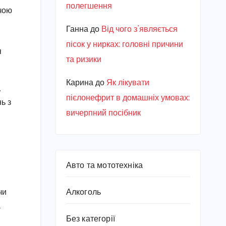
полегшення
ичою
Ганна
до
Від чого з’являється
пісок у нирках: головні причини
я
та ризики
Карина
до
Як лікувати
.
пієлонефрит в домашніх умовах:
ь з
вичерпний посібник
Авто та мототехніка
Алкоголь
чи
а
Без категорії