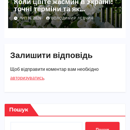
Коли цвіте жасмин в Україні:
точні терміни та як
забезпечити рясне цвітіння
ЛИП 16, 2026
ВОЛОДИМИР ЛЕВЧИН
Залишити відповідь
Щоб відправити коментар вам необхідно
авторизуватись
.
Пошук
Пошук