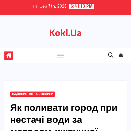
Skip
Пт. Сер 7th, 2026
6:41:14 PM
to
content
Kokl.Ua
САДІВНИЦТВО ТА РОСЛИНИ
Як поливати город при
нестачі води за