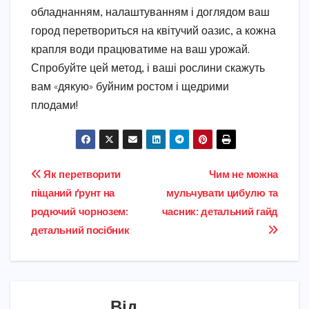
обладнанням, налаштуванням і доглядом ваш
город перетвориться на квітучий оазис, а кожна
крапля води працюватиме на ваш урожай.
Спробуйте цей метод, і ваші рослини скажуть
вам «дякую» буйним ростом і щедрими
плодами!
Навігація
Як перетворити
Чим не можна
піщаний ґрунт на
мульчувати цибулю та
записів
родючий чорнозем:
часник: детальний гайд
детальний посібник
Від