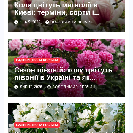
Коли цвітуть магнолії в
Києві: терміни, сорти і
найкращі місця
СЕР 5, 2026
ВОЛОДИМИР ЛЕВЧИН
САДІВНИЦТВО ТА РОСЛИНИ
Сезон півоній: коли цвітуть
півонії в Україні та як
розкрити їхню повну красу
ЛИП 17, 2026
ВОЛОДИМИР ЛЕВЧИН
САДІВНИЦТВО ТА РОСЛИНИ