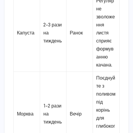
Регуляр
не
зволоже
2–3 рази
ння
Капуста
на
Ранок
листя
тиждень
сприяє
формув
анню
качана.
Поєднуй
те з
поливом
під
1–2 рази
корінь
Морква
на
Вечір
для
тиждень
глибоког