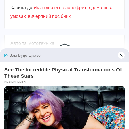
Карина
до
Як лікувати пієлонефрит в домашніх
умовах: вичерпний посібник
Авто та мототехніка
Алкоголь
Без категорії
Безпека
Біографії та історії життя
Бодибілдинг