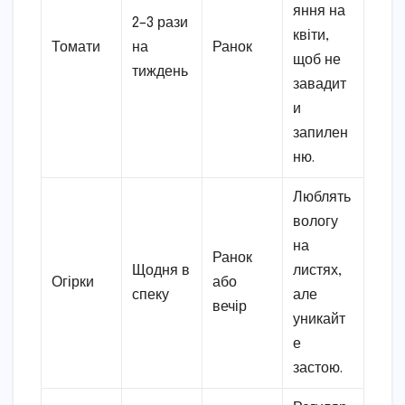
яння на
2–3 рази
квіти,
Томати
на
Ранок
щоб не
тиждень
завадит
и
запилен
ню.
Люблять
вологу
на
Ранок
Щодня в
листях,
Огірки
або
спеку
але
вечір
уникайт
е
застою.