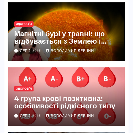
ЗДОРОВ'Я
Магнітні бурі у травні: що
відбувається з Землею і
нашим самопочуттям
СЕР 4, 2026
ВОЛОДИМИР ЛЕВЧИН
ЗДОРОВ'Я
4 група крові позитивна:
особливості рідкісного типу
СЕР 4, 2026
ВОЛОДИМИР ЛЕВЧИН