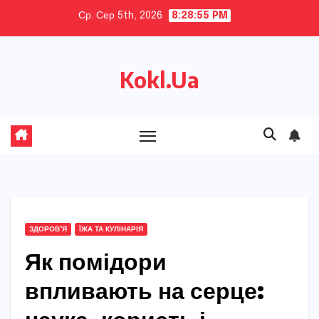
Skip
Ср. Сер 5th, 2026
8:28:56 PM
to
content
Kokl.Ua
ЗДОРОВ'Я
ЇЖА ТА КУЛІНАРІЯ
Як помідори
впливають на серце: