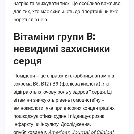
натрію та знижувати тиск. Це особливо важливо
для тих, хто має схильність до гіпертонії чи вже
бореться з нею.
Вітаміни групи B:
невидимі захисники
серця
Помідори — це справжня скарбниця вітамінів,
зокрема В6, В12 і В9 (фолієва кислота), які
відіграють ключову роль у здоров’ї серця. Ці
вітаміни знижують рівень гомоцистеїну —
амінокислоти, яка при високих концентраціях
пошкоджує стінки судин і підвищує ризик
інфаркту чи інсульту. Дослідження,
опубліковане в
American Journal of Clinical