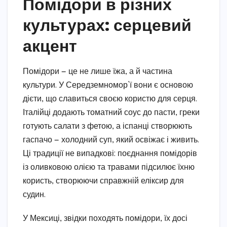
Помідори в різних
культурах: серцевий
акцент
Помідори — це не лише їжа, а й частина
культури. У Середземномор’ї вони є основою
дієти, що славиться своєю користю для серця.
Італійці додають томатний соус до пасти, греки
готують салати з фетою, а іспанці створюють
гаспачо — холодний суп, який освіжає і живить.
Ці традиції не випадкові: поєднання помідорів
із оливковою олією та травами підсилює їхню
користь, створюючи справжній еліксир для
судин.
У Мексиці, звідки походять помідори, їх досі