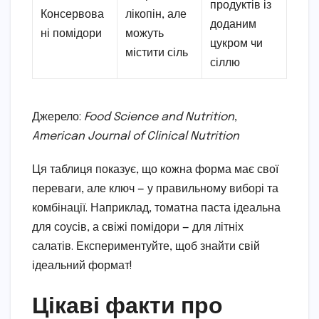
продуктів із
Консервова
лікопін, але
доданим
ні помідори
можуть
цукром чи
містити сіль
сіллю
Джерело:
Food Science and Nutrition
,
American Journal of Clinical Nutrition
Ця таблиця показує, що кожна форма має свої
переваги, але ключ — у правильному виборі та
комбінації. Наприклад, томатна паста ідеальна
для соусів, а свіжі помідори — для літніх
салатів. Експериментуйте, щоб знайти свій
ідеальний формат!
Цікаві факти про