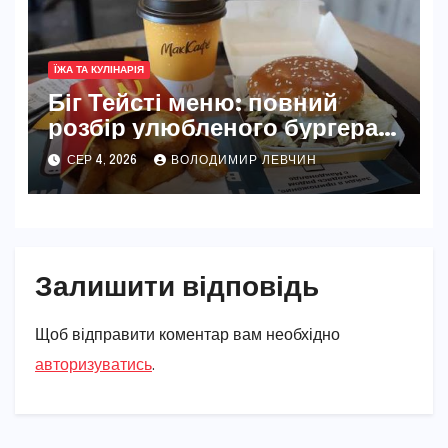
ЇЖА ТА КУЛІНАРІЯ
Біг Тейсті меню: повний
розбір улюбленого бургера
McDonald’s
СЕР 4, 2026
ВОЛОДИМИР ЛЕВЧИН
Залишити відповідь
Щоб відправити коментар вам необхідно
авторизуватись
.