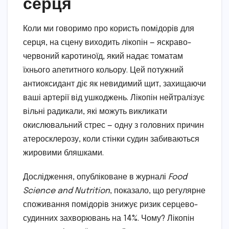
серця
Коли ми говоримо про користь помідорів для
серця, на сцену виходить лікопін — яскраво-
червоний каротиноїд, який надає томатам
їхнього апетитного кольору. Цей потужний
антиоксидант діє як невидимий щит, захищаючи
ваші артерії від ушкоджень. Лікопін нейтралізує
вільні радикали, які можуть викликати
окислювальний стрес — одну з головних причин
атеросклерозу, коли стінки судин забиваються
жировими бляшками.
Дослідження, опубліковане в журналі
Food
Science and Nutrition
, показало, що регулярне
споживання помідорів знижує ризик серцево-
судинних захворювань на 14%. Чому? Лікопін