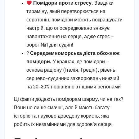
Помідори проти стресу.
Завдяки
тираміну, який перетворюється на
серотонін, помідори можуть покращувати
настрій, що опосередковано знижує
навантаження на серце, адже стрес —
ворог №1 для судин!
?
Середземноморська дієта обожнює
помідори.
У країнах, де помідори —
основа раціону (Італія, Греція), рівень
серцево-судинних захворювань нижчий
на 20–30% порівняно з іншими регіонами.
Ці факти додають помідорам шарму, чи не так?
Вони не лише смачні, але й мають багату
історію та науково доведену користь, яка
робить їх незамінними для здоров’я серця.