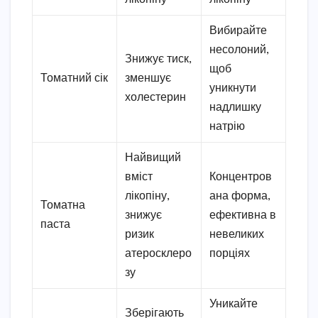
Вибирайте
несолоний,
Знижує тиск,
щоб
Томатний сік
зменшує
уникнути
холестерин
надлишку
натрію
Найвищий
вміст
Концентров
лікопіну,
ана форма,
Томатна
знижує
ефективна в
паста
ризик
невеликих
атеросклеро
порціях
зу
Уникайте
Зберігають