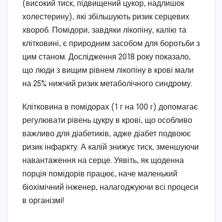
(високий тиск, підвищений цукор, надлишок
холестерину), які збільшують ризик серцевих
хвороб. Помідори, завдяки лікопіну, калію та
клітковині, є природним засобом для боротьби з
цим станом. Дослідження 2018 року показало,
що люди з вищим рівнем лікопіну в крові мали
на 25% нижчий ризик метаболічного синдрому.
Клітковина в помідорах (1 г на 100 г) допомагає
регулювати рівень цукру в крові, що особливо
важливо для діабетиків, адже діабет подвоює
ризик інфаркту. А калій знижує тиск, зменшуючи
навантаження на серце. Уявіть, як щоденна
порція помідорів працює, наче маленький
біохімічний інженер, налагоджуючи всі процеси
в організмі!