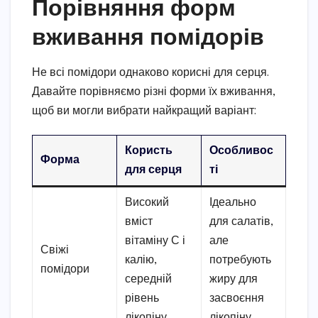
Порівняння форм
вживання помідорів
Не всі помідори однаково корисні для серця.
Давайте порівняємо різні форми їх вживання,
щоб ви могли вибрати найкращий варіант:
Користь
Особливос
Форма
для серця
ті
Високий
Ідеально
вміст
для салатів,
вітаміну С і
але
Свіжі
калію,
потребують
помідори
середній
жиру для
рівень
засвоєння
лікопіну
лікопіну