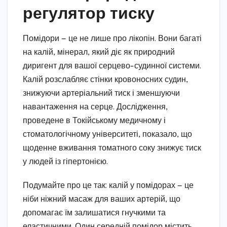
регулятор тиску
Помідори — це не лише про лікопін. Вони багаті
на калій, мінерал, який діє як природний
диригент для вашої серцево-судинної системи.
Калій розслабляє стінки кровоносних судин,
знижуючи артеріальний тиск і зменшуючи
навантаження на серце. Дослідження,
проведене в Токійському медичному і
стоматологічному університеті, показало, що
щоденне вживання томатного соку знижує тиск
у людей із гіпертонією.
Подумайте про це так: калій у помідорах — це
ніби ніжний масаж для ваших артерій, що
допомагає їм залишатися гнучкими та
еластичними. Один середній помідор містить