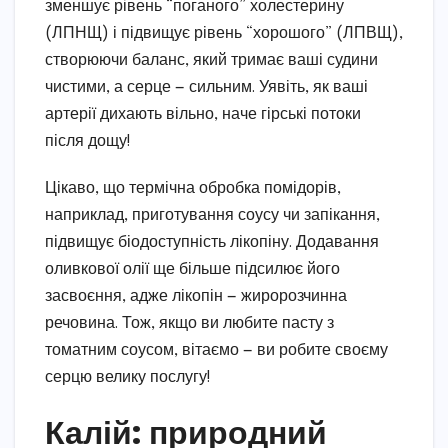
зменшує рівень “поганого” холестерину
(ЛПНЩ) і підвищує рівень “хорошого” (ЛПВЩ),
створюючи баланс, який тримає ваші судини
чистими, а серце — сильним. Уявіть, як ваші
артерії дихають вільно, наче гірські потоки
після дощу!
Цікаво, що термічна обробка помідорів,
наприклад, приготування соусу чи запікання,
підвищує біодоступність лікопіну. Додавання
оливкової олії ще більше підсилює його
засвоєння, адже лікопін — жиророзчинна
речовина. Тож, якщо ви любите пасту з
томатним соусом, вітаємо — ви робите своєму
серцю велику послугу!
Калій: природний