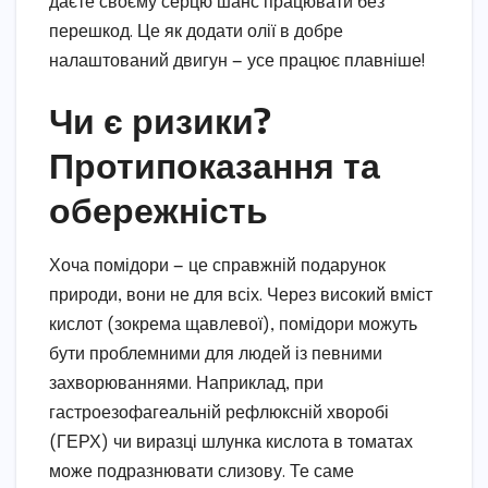
даєте своєму серцю шанс працювати без
перешкод. Це як додати олії в добре
налаштований двигун — усе працює плавніше!
Чи є ризики?
Протипоказання та
обережність
Хоча помідори — це справжній подарунок
природи, вони не для всіх. Через високий вміст
кислот (зокрема щавлевої), помідори можуть
бути проблемними для людей із певними
захворюваннями. Наприклад, при
гастроезофагеальній рефлюксній хворобі
(ГЕРХ) чи виразці шлунка кислота в томатах
може подразнювати слизову. Те саме