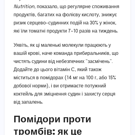
Nutrition
, показало, що регулярне споживання
продуктів, багатих на фолієву кислоту, знижує
ризик серцево-судинних подій на 30% у жінок,
які їли томатні продукти 7–10 разів на тиждень.
Уявіть, як ці маленькі молекули працюють у
вашій крові, наче команда прибиральників, що
чистять судини від небезпечних “засмічень”.
Додайте до цього вітамін С, який також
міститься в помідорах (14 мг на 100 г, або 15%
добової норми), і ви отримаєте потужний
коктейль для зміцнення судин і захисту серця
від запалень.
Помідори проти
тромбів: як це