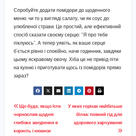
Спробуйте додати помідори до щоденного
меню: чи то у вигляді салату, чи як соус до
улюбленої страви. Це простий, але ефективний
спосіб сказати своєму серцю: “Я про тебе
піклуюсь”. А тепер уявіть, як ваше серце
б’ється рівно і спокійно, наче годинник, завдяки
цьому яскравому овочу. Хіба це не привід піти
на кухню і приготувати щось із помідорів прямо
зараз?
Навігація
Що буде, якщо їсти
У яких горіхах найбільше
чорнослив щодня:
білка: повний гід для
записів
глибоке занурення в
здорового харчування
користь і нюанси