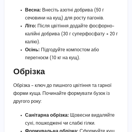
Весна:
Внесіть азотні добрива (50 г
сечовини на кущ) для росту пагонів.
Літо:
Після цвітіння додайте фосфорно-
калійні добрива (30 г суперфосфату + 20 г
калію).
Осінь:
Підгодуйте компостом або
перегноєм (10 кг на кущ).
Обрізка
Обрізка – ключ до пишного цвітіння та гарної
форми куща. Починайте формувати бузок із
другого року:
Санітарна обрізка:
Щовесни видаляйте
сухі, пошкоджені чи слабкі гілки.
Формувальна обрізка:
Сформуйте кущ