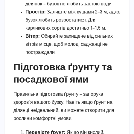
ділянок – бузок не любить застою води.
Простір:
Залиште між кущами 2–3 м, адже
бузок любить розростатися. Для
карликових сортів достатньо 1–1,5 м.
Вітер:
Обирайте захищене від сильних
вітрів місце, щоб молоді саджанці не
постраждали.
Підготовка ґрунту та
посадкової ями
Правильна підготовка ґрунту – запорука
здоров’я вашого бузку. Навіть якщо ґрунт на
ділянці неідеальний, ви можете створити для
рослини комфортні умови.
Перевірте ґрунт:
Якщо він кислий,