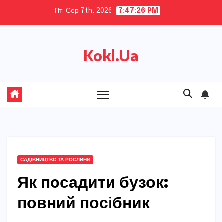
Skip
Пт. Сер 7th, 2026
7:47:28 PM
to
content
Kokl.Ua
САДІВНИЦТВО ТА РОСЛИНИ
Як посадити бузок:
повний посібник