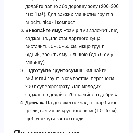
додайте вапно або деревну золу (200–300
г на 1 м²). Для важких глинистих ґрунтів
внесіть пісок і компост.
Викопайте яму:
Розмір ями залежить від
саджанця. Для стандартного куща
вистачить 50×50×50 см. Якщо ґрунт
бідний, зробіть яму більшою (до 70 см у
глибину).
Підготуйте ґрунтосуміш:
Змішайте
вийнятий ґрунт із компостом, перегноєм і
200 г суперфосфату. Для молодих
саджанців додайте 20 г калійного добрива.
Дренаж:
На дно ями покладіть шар битої
цегли, гальки чи крупного піску (10–15 см),
щоб уникнути застою води.
Як правильно