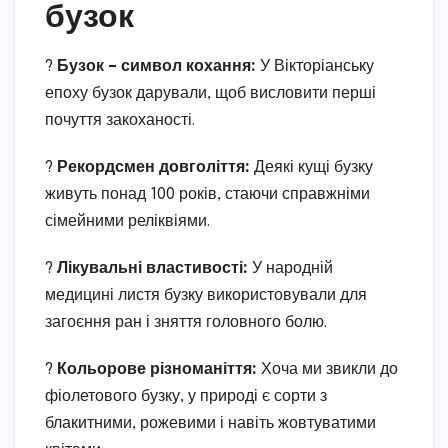
бузок
?
Бузок – символ кохання:
У Вікторіанську
епоху бузок дарували, щоб висловити перші
почуття закоханості.
?
Рекордсмен довголіття:
Деякі кущі бузку
живуть понад 100 років, стаючи справжніми
сімейними реліквіями.
?
Лікувальні властивості:
У народній
медицині листя бузку використовували для
загоєння ран і зняття головного болю.
?
Кольорове різноманіття:
Хоча ми звикли до
фіолетового бузку, у природі є сорти з
блакитними, рожевими і навіть жовтуватими