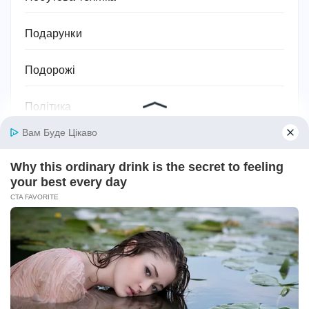
Подарунки
Подорожі
Політика
Поради та лайфхаки
Посуд
Право
Приватна власність
Привітання