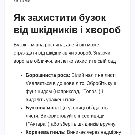
квітами.
Як захистити бузок
від шкідників і хвороб
Бузок – міцна рослина, але й він може
страждати від шкідників чи хвороб. Знаючи
ворога в обличчя, ви легко захистите свій сад.
Борошниста роса:
Білий наліт на листі
з’являється в дощове літо. Обробіть кущ
фунгіцидом (наприклад, “Топаз”) і
видаліть уражені гілки.
Бузкова міль:
Ці гусениці об’їдають
листя. Використовуйте інсектициди
(“Актара”) або зберіть шкідників вручну.
Коренева гниль:
Виникає через надмірну