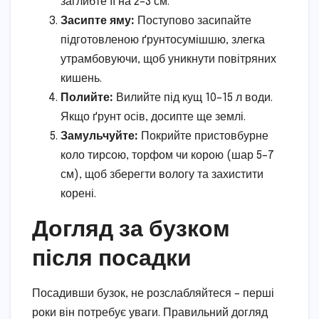
заглибте її на 2–3 см.
Засипте яму:
Поступово засипайте
підготовленою ґрунтосумішшю, злегка
утрамбовуючи, щоб уникнути повітряних
кишень.
Полийте:
Вилийте під кущ 10–15 л води.
Якщо ґрунт осів, досипте ще землі.
Замульчуйте:
Покрийте пристовбурне
коло тирсою, торфом чи корою (шар 5–7
см), щоб зберегти вологу та захистити
корені.
Догляд за бузком
після посадки
Посадивши бузок, не розслабляйтеся – перші
роки він потребує уваги. Правильний догляд