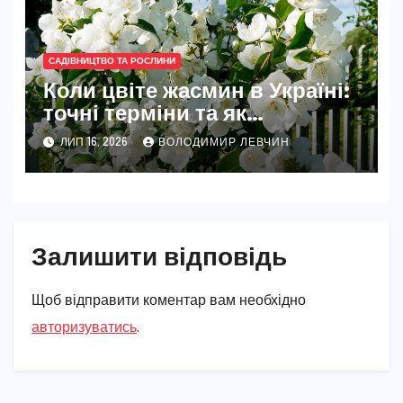
САДІВНИЦТВО ТА РОСЛИНИ
Коли цвіте жасмин в Україні:
точні терміни та як
забезпечити рясне цвітіння
ЛИП 16, 2026
ВОЛОДИМИР ЛЕВЧИН
Залишити відповідь
Щоб відправити коментар вам необхідно
авторизуватись
.