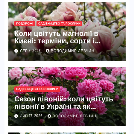
ПОДОРОЖІ
САДІВНИЦТВО ТА РОСЛИНИ
Коли цвітуть магнолії в
Києві: терміни, сорти і
найкращі місця
СЕР 5, 2026
ВОЛОДИМИР ЛЕВЧИН
САДІВНИЦТВО ТА РОСЛИНИ
Сезон півоній: коли цвітуть
півонії в Україні та як
розкрити їхню повну красу
ЛИП 17, 2026
ВОЛОДИМИР ЛЕВЧИН