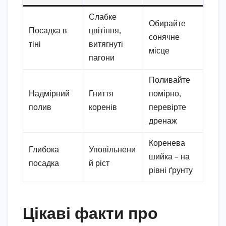
Слабке
Обирайте
Посадка в
цвітіння,
сонячне
тіні
витягнуті
місце
пагони
Поливайте
Надмірний
Гниття
помірно,
полив
коренів
перевірте
дренаж
Коренева
Глибока
Уповільнени
шийка – на
посадка
й ріст
рівні ґрунту
Цікаві факти про