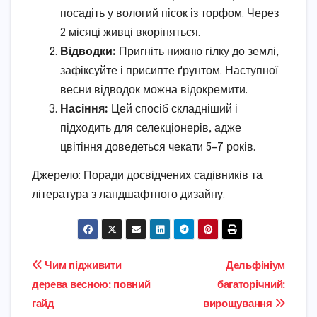
посадіть у вологий пісок із торфом. Через
2 місяці живці вкоріняться.
Відводки:
Пригніть нижню гілку до землі,
зафіксуйте і присипте ґрунтом. Наступної
весни відводок можна відокремити.
Насіння:
Цей спосіб складніший і
підходить для селекціонерів, адже
цвітіння доведеться чекати 5–7 років.
Джерело: Поради досвідчених садівників та
література з ландшафтного дизайну.
Навігація
Чим підживити
Дельфініум
дерева весною: повний
багаторічний:
записів
гайд
вирощування