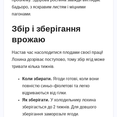
проблему. Здорова рослина завжди виглядає
бадьоро, з яскравим листям і міцними
пагонами.
Збір і зберігання
врожаю
Настав час насолодитися плодами своєї праці!
Лохина дозріває поступово, тому збір ягід може
тривати кілька тижнів.
Коли збирати.
Ягоди готові, коли вони
повністю синьо-фіолетові та легко
відриваються від гілки.
Як зберігати.
У холодильнику лохина
зберігається до 2 тижнів. Для довшого
зберігання заморозьте ягоди.