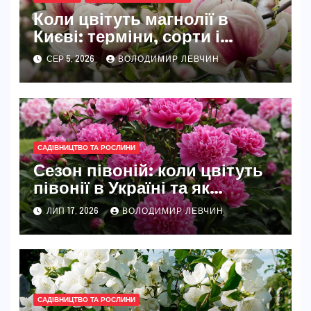
Коли цвітуть магнолії в
Києві: терміни, сорти і
найкращі місця
СЕР 5, 2026
ВОЛОДИМИР ЛЕВЧИН
САДІВНИЦТВО ТА РОСЛИНИ
Сезон півоній: коли цвітуть
півонії в Україні та як
розкрити їхню повну красу
ЛИП 17, 2026
ВОЛОДИМИР ЛЕВЧИН
САДІВНИЦТВО ТА РОСЛИНИ