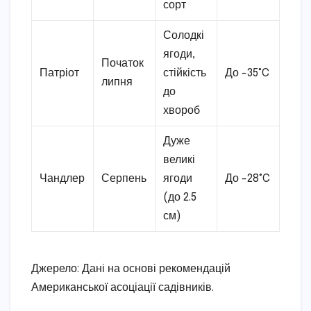
сорт
Солодкі
ягоди,
Початок
Патріот
стійкість
До -35°C
липня
до
хвороб
Дуже
великі
Чандлер
Серпень
ягоди
До -28°C
(до 2.5
см)
Джерело: Дані на основі рекомендацій
Американської асоціації садівників.