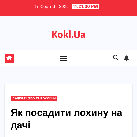
Skip
Пт. Сер 7th, 2026
11:21:01 PM
to
content
Kokl.Ua
САДІВНИЦТВО ТА РОСЛИНИ
Як посадити лохину на
дачі