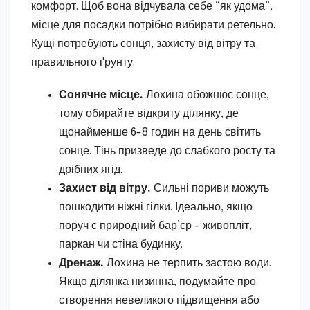
комфорт. Щоб вона відчувала себе “як удома”,
місце для посадки потрібно вибирати ретельно.
Кущі потребують сонця, захисту від вітру та
правильного ґрунту.
Сонячне місце.
Лохина обожнює сонце,
тому обирайте відкриту ділянку, де
щонайменше 6-8 годин на день світить
сонце. Тінь призведе до слабкого росту та
дрібних ягід.
Захист від вітру.
Сильні пориви можуть
пошкодити ніжні гілки. Ідеально, якщо
поруч є природний бар’єр – живопліт,
паркан чи стіна будинку.
Дренаж.
Лохина не терпить застою води.
Якщо ділянка низинна, подумайте про
створення невеликого підвищення або