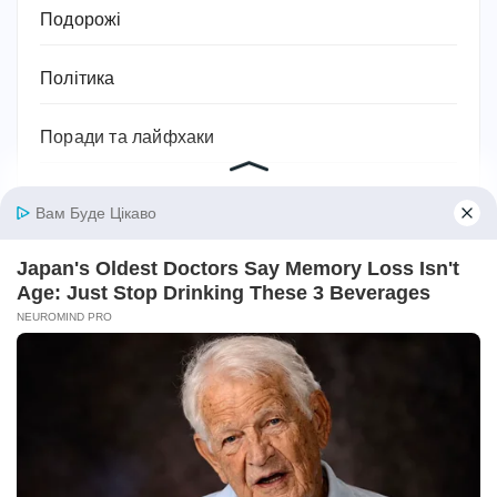
Подорожі
Політика
Поради та лайфхаки
Посуд
Право
Приватна власність
Привітання
Прикмети та сни
Програми тренування