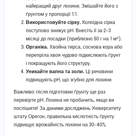
найкращий друг лохини. Змішайте його з
ґрунтом у пропорції 1:1.
Використовуйте сірку.
Колоїдна сірка
поступово знижує pH. Внесіть її за 2-3
місяці до посадки (приблизно 50 г на 1 м²).
Органіка.
Хвойна тирса, соснова кора або
перепріла хвоя чудово підкислюють ґрунт
і покращують його структуру.
Уникайте вапна та золи.
Ці речовини
підвищують pH, що згубно для лохини.
Важливо: після підготовки ґрунту ще раз
перевірте pH. Лохина не пробачить, якщо ви
поспішите! За даними досліджень Університету
штату Орегон, правильна кислотність ґрунту
підвищує врожайність лохини на 30-40%.