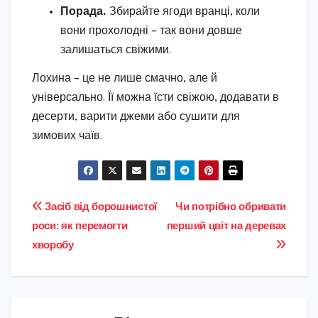
Порада.
Збирайте ягоди вранці, коли
вони прохолодні – так вони довше
залишаться свіжими.
Лохина – це не лише смачно, але й
універсально. Її можна їсти свіжою, додавати в
десерти, варити джеми або сушити для
зимових чаїв.
Навігація
Засіб від борошнистої
Чи потрібно обривати
роси: як перемогти
перший цвіт на деревах
записів
хворобу