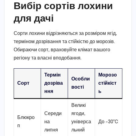
Вибір сортів лохини
для дачі
Сорти лохини відрізняються за розміром ягід,
терміном дозрівання та стійкістю до морозів.
Обираючи сорт, враховуйте клімат вашого
регіону та власні вподобання.
Термін
Морозо
Особли
Сорт
дозріва
стійкіст
вості
ння
ь
Великі
Середи
ягоди,
Блюкро
на
універса
До -30°C
п
липня
льний