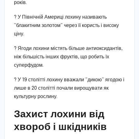
років.
? У Північній Америці лохину називають
“блакитним золотом” через її користь і високу
ціну.
? Ягоди лохини містять більше антиоксидантів,
ніж більшість інших фруктів, що робить їх
суперфудом.
? У 19 столітті лохину вважали “дикою” ягодою і
лише в 20 столітті почали вирощувати як
культурну рослину.
Захист лохини від
хвороб і шкідників