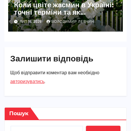
Коли цвіте жасмин в Україні:
точні терміни та як
забезпечити рясне цвітіння
ЛИП 16, 2026
ВОЛОДИМИР ЛЕВЧИН
Залишити відповідь
Щоб відправити коментар вам необхідно
авторизуватись
.
Пошук