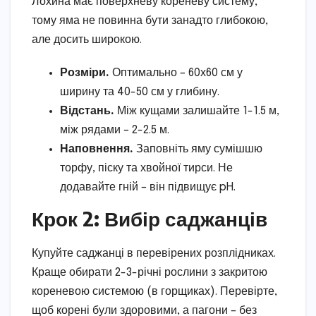
Лохина має поверхневу кореневу систему,
тому яма не повинна бути занадто глибокою,
але досить широкою.
Розміри.
Оптимально – 60х60 см у
ширину та 40-50 см у глибину.
Відстань.
Між кущами залишайте 1-1.5 м,
між рядами – 2-2.5 м.
Наповнення.
Заповніть яму сумішшю
торфу, піску та хвойної тирси. Не
додавайте гній – він підвищує pH.
Крок 2: Вибір саджанців
Купуйте саджанці в перевірених розплідниках.
Краще обирати 2-3-річні рослини з закритою
кореневою системою (в горщиках). Перевірте,
щоб корені були здоровими, а пагони – без