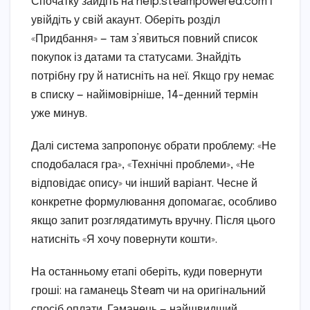
Спочатку зайдіть на help.steampowered.com і
увійдіть у свій акаунт. Оберіть розділ
«Придбання» — там з’явиться повний список
покупок із датами та статусами. Знайдіть
потрібну гру й натисніть на неї. Якщо гру немає
в списку — найімовірніше, 14-денний термін
уже минув.
Далі система запропонує обрати проблему: «Не
сподобалася гра», «Технічні проблеми», «Не
відповідає опису» чи інший варіант. Чесне й
конкретне формулювання допомагає, особливо
якщо запит розглядатимуть вручну. Після цього
натисніть «Я хочу повернути кошти».
На останньому етапі оберіть, куди повернути
гроші: на гаманець Steam чи на оригінальний
спосіб оплати. Гаманець — найшвидший