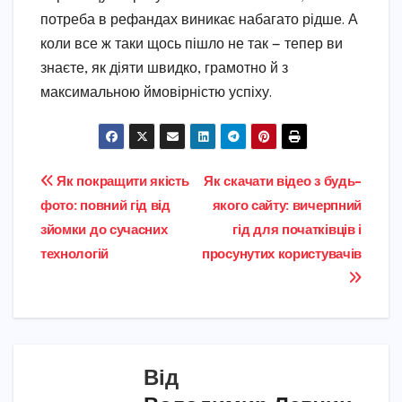
потреба в рефандах виникає набагато рідше. А
коли все ж таки щось пішло не так — тепер ви
знаєте, як діяти швидко, грамотно й з
максимальною ймовірністю успіху.
Навігація
Як покращити якість
Як скачати відео з будь-
фото: повний гід від
якого сайту: вичерпний
записів
зйомки до сучасних
гід для початківців і
технологій
просунутих користувачів
Від