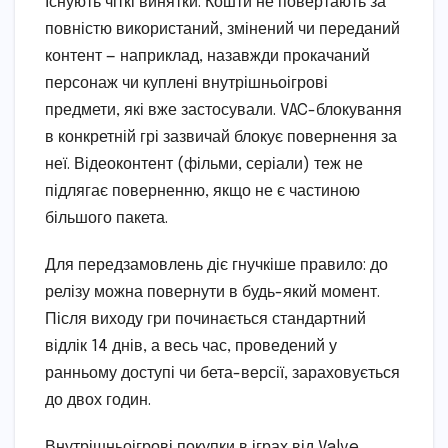
Існують чіткі винятки. Кошти не повертають за
повністю використаний, змінений чи переданий
контент — наприклад, назавжди прокачаний
персонаж чи куплені внутрішньоігрові
предмети, які вже застосували. VAC-блокування
в конкретній грі зазвичай блокує повернення за
неї. Відеоконтент (фільми, серіали) теж не
підлягає поверненню, якщо не є частиною
більшого пакета.
Для передзамовлень діє гнучкіше правило: до
релізу можна повернути в будь-який момент.
Після виходу гри починається стандартний
відлік 14 днів, а весь час, проведений у
ранньому доступі чи бета-версії, зараховується
до двох годин.
Внутрішньоігрові покупки в іграх від Valve