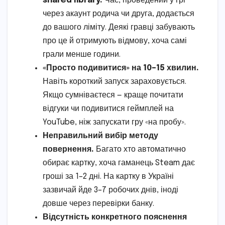
shared library.
Час, проведений у грі
через акаунт родича чи друга, додається
до вашого ліміту. Деякі гравці забувають
про це й отримують відмову, хоча самі
грали менше години.
«Просто подивитися» на 10–15 хвилин.
Навіть короткий запуск зараховується.
Якщо сумніваєтеся — краще почитати
відгуки чи подивитися геймплей на
YouTube, ніж запускати гру «на пробу».
Неправильний вибір методу
повернення.
Багато хто автоматично
обирає картку, хоча гаманець Steam дає
гроші за 1–2 дні. На картку в Україні
зазвичай йде 3–7 робочих днів, іноді
довше через перевірки банку.
Відсутність конкретного пояснення