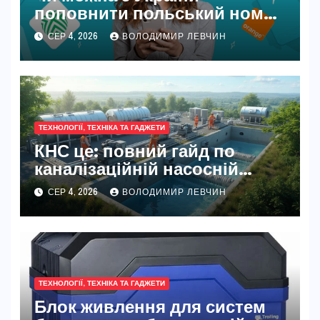
поповнити польський номер
у 2026 році
СЕР 4, 2026
ВОЛОДИМИР ЛЕВЧИН
ТЕХНОЛОГІЇ, ТЕХНІКА ТА ГАДЖЕТИ
КНС це: повний гайд по
каналізаційній насосній
станції
СЕР 4, 2026
ВОЛОДИМИР ЛЕВЧИН
ТЕХНОЛОГІЇ, ТЕХНІКА ТА ГАДЖЕТИ
Блок живлення для систем