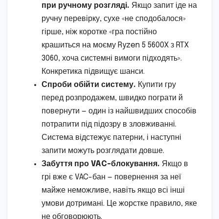
при ручному розгляді.
Якщо запит іде на
ручну перевірку, сухе «не сподобалося»
гірше, ніж коротке «гра постійно
крашиться на моєму Ryzen 5 5600X з RTX
3060, хоча системні вимоги підходять».
Конкретика підвищує шанси.
Спроби обійти систему.
Купити гру
перед розпродажем, швидко пограти й
повернути — один із найшвидших способів
потрапити під підозру в зловживанні.
Система відстежує патерни, і наступні
запити можуть розглядати довше.
Забуття про VAC-блокування.
Якщо в
грі вже є VAC-бан — повернення за неї
майже неможливе, навіть якщо всі інші
умови дотримані. Це жорстке правило, яке
не обговорюють.