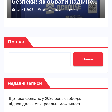
безпеки: як обрати надійне
джерело живлення
СЕР 1, 2026
ВОЛОДИМИР ЛЕВЧИН
Пошук
Пошук
Недавні записи
Що таке фріланс у 2026 році: свобода,
відповідальність і реальні можливості