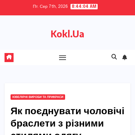
Skip
Пт. Сер 7th, 2026
8:44:05 AM
to
content
Kokl.Ua
ЮВЕЛІРНІ ВИРОБИ ТА ПРИКРАСИ
Як поєднувати чоловічі
браслети з різними