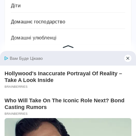
Діти
Домашнє господарство
Домашні улюбленці
Домашній затишок
Закони України
Здоров'я
Імена та значення імен
Історія
Їжа та кулінарія