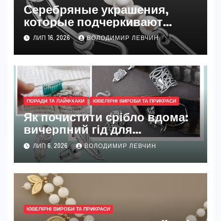
Серебряные украшения,
которые подчеркивают
женственность и
ЛИП 16, 2026
ВОЛОДИМИР ЛЕВЧИН
индивидуальный стиль
ПОРАДИ ТА ЛАЙФХАКИ
ЮВЕЛІРНІ ВИРОБИ ТА ПРИКРАСИ
Як почистити срібло вдома:
вичерпний гід для
початківців і досвідчених
ЛИП 6, 2026
ВОЛОДИМИР ЛЕВЧИН
власників прикрас
ЮВЕЛІРНІ ВИРОБИ ТА ПРИКРАСИ