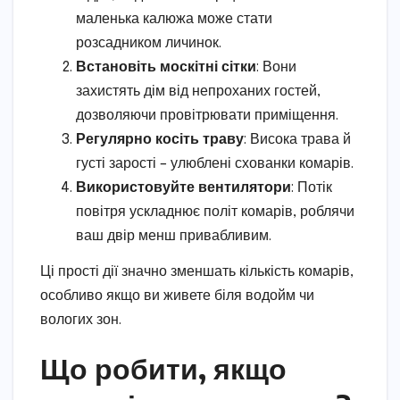
маленька калюжа може стати
розсадником личинок.
Встановіть москітні сітки
: Вони
захистять дім від непроханих гостей,
дозволяючи провітрювати приміщення.
Регулярно косіть траву
: Висока трава й
густі зарості – улюблені схованки комарів.
Використовуйте вентилятори
: Потік
повітря ускладнює політ комарів, роблячи
ваш двір менш привабливим.
Ці прості дії значно зменшать кількість комарів,
особливо якщо ви живете біля водойм чи
вологих зон.
Що робити, якщо