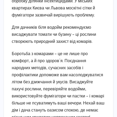
обробку ділянки інсектицидами. У міських
квартирах Києва чи Львова москітні сітки й
фумігатори зазвичай вирішують проблему.
Для дачників біля водойм рекомендуємо
висаджувати томати чи бузину – ці рослини
створюють природний захист від комарів.
Боротьба з комарами – це не лише про
комфорт, а й про здоров’я. Поєднання
народних методів, сучасних засобів і
профілактики допоможе вам насолоджуватися
літом без дзижчання й укусів. Висаджуйте
пахучі рослини, перевіряйте водойми,
використовуйте фумігатори чи пастки – і комарі
більше не псуватимуть ваші вечори. Нехай ваш
дім і дача стануть оазисом спокою, де немає