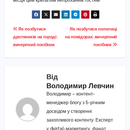
місця цим крилатим непроханим гостям!
Навігація
Як позбутися
Як позбутися попелиці
дротяників на городі:
на помідорах: вичерпний
записів
вичерпний посібник
посібник
Від
Володимир Левчин
Володимир — контент-
менеджер блогу з 5-річним
досвідом у створенні
захопливого контенту. Експерт
у digital-маркетингу, фанат