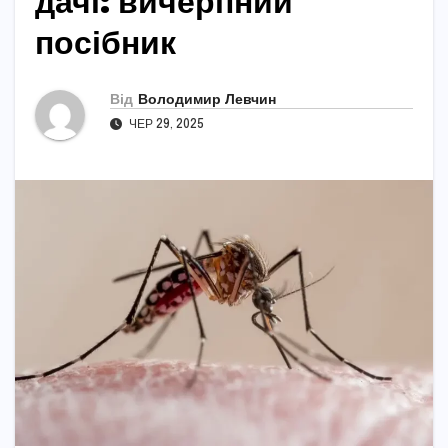
дачі: вичерпний
посібник
Від
Володимир Левчин
ЧЕР 29, 2025