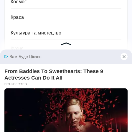
Космос
Краса
Культура та мистецтво
Кухня
Лікувальні засоби
Література та книжки
Логістика та транспорт
Людина
Магія, хіромантія, езотерика, таро, містика