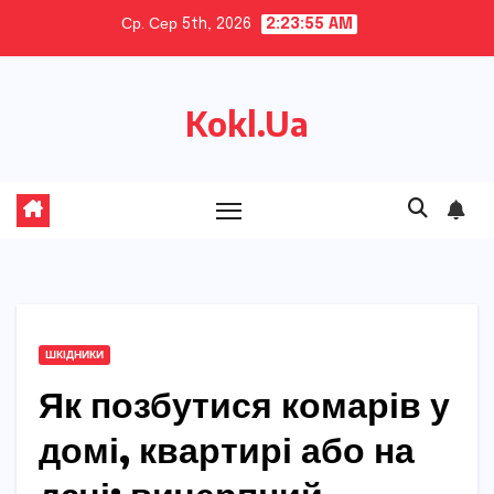
Skip
Ср. Сер 5th, 2026
2:23:56 AM
to
content
Kokl.Ua
ШКІДНИКИ
Як позбутися комарів у
домі, квартирі або на