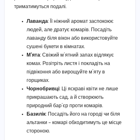
триматимуться подалі.
Лаванда
: Її ніжний аромат заспокоює
людей, але дратує комарів. Посадіть
лаванду біля вікон або використовуйте
сушені букети в кімнатах.
М’ята
: Свіжий м’ятний запах відлякує
комах. Розітріть листя і покладіть на
підвіконня або вирощуйте м’яту в
горщиках.
Чорнобривці
: Ці яскраві квіти не лише
прикрашають сад, а й створюють
природний бар’єр проти комарів.
Базилік
: Посадіть його на городі чи біля
альтанки – комарі обходитимуть це місце
стороною.