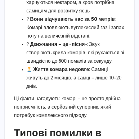
харчуються нектаром, а кров потрібна
самицям для розвитку яєць.
?
Вони відчувають нас за 50 метрів
:
Комарі вловлюють вуглекислий газ і запах
поту на величезній відстані.
?
Дзижчання – це «пісня»
: Звук
створюють крила комарів, які рухаються зі
швидкістю до 600 помахів за секунду.
Життя комара недовге
: Самиці
живуть до 2 місяців, а самці – лише 10–20
днів.
Ці факти нагадують: комарі – не просто дрібна
неприємність, а серйозний суперник, який
потребує комплексного підходу.
Типові помилки в