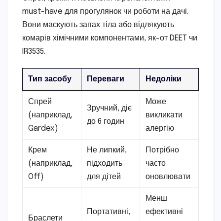
must-have для прогулянок чи роботи на дачі.
Вони маскують запах тіла або відлякують
комарів хімічними компонентами, як-от DEET чи
IR3535.
Тип засобу
Переваги
Недоліки
Спрей
Може
Зручний, діє
(наприклад,
викликати
до 6 годин
Gardex)
алергію
Крем
Не липкий,
Потрібно
(наприклад,
підходить
часто
Off)
для дітей
оновлювати
Менш
Портативні,
ефективні
Браслети