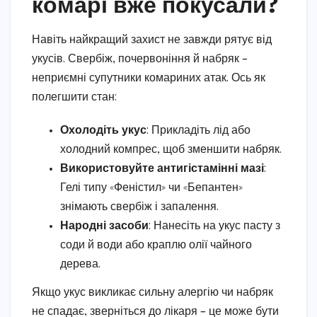
комарі вже покусали?
Навіть найкращий захист не завжди рятує від
укусів. Свербіж, почервоніння й набряк –
неприємні супутники комариних атак. Ось як
полегшити стан:
Охолодіть укус
: Прикладіть лід або
холодний компрес, щоб зменшити набряк.
Використовуйте антигістамінні мазі
:
Гелі типу «Феністил» чи «Бепантен»
знімають свербіж і запалення.
Народні засоби
: Нанесіть на укус пасту з
соди й води або краплю олії чайного
дерева.
Якщо укус викликає сильну алергію чи набряк
не спадає, зверніться до лікаря – це може бути