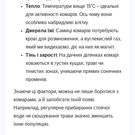
Тепло
: Температури вище 15°C – ідеальні
для активності комарів. Ось чому вони
особливо набридливі влітку.
Джерела їжі
: Самиці комарів потребують
крові для розмноження, а вуглекислий газ,
який ми видихаємо, діє на них як магніт.
Тінь і зарості
: На дачних ділянках комарі
ховаються в густих кущах, траві чи
тінистих зонах, уникаючи прямих сонячних
променів.
Знаючи ці фактори, можна не лише боротися з
комарами, а й запобігати їхній появі.
Наприклад, регулярне прибирання стоячої
води чи скошування трави значно зменшить
їхню популяцію.