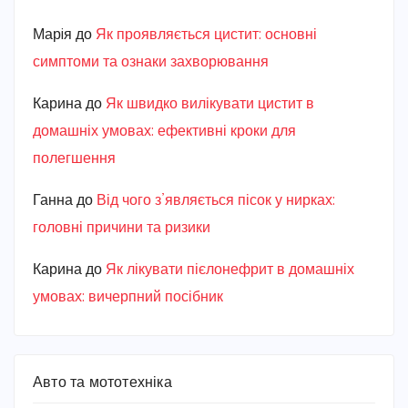
Марiя
до
Як проявляється цистит: основні
симптоми та ознаки захворювання
Карина
до
Як швидко вилікувати цистит в
домашніх умовах: ефективні кроки для
полегшення
Ганна
до
Від чого з’являється пісок у нирках:
головні причини та ризики
Карина
до
Як лікувати пієлонефрит в домашніх
умовах: вичерпний посібник
Авто та мототехніка