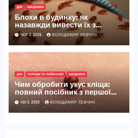
ДІМ
ШКІДНИКИ
Блохи в будинку: як
назавжди вивести їх з
квартири чи будинку
ЧЕР 2, 2026
ВОЛОДИМИР ЛЕВЧИН
ДІМ
ПОРАДИ ТА ЛАЙФХАКИ
ШКІДНИКИ
Чим обробити укус кліща:
повний посібник з першої
допомоги та профілактики
КВІ 3, 2026
ВОЛОДИМИР ЛЕВЧИН