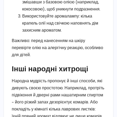
змішавши з базовою олією (наприклад,
кокосовою), щоб уникнути подразнення.
Використовуйте аромалампу: кілька
крапель олії над свічкою наповнять дім
захисним ароматом.
Важливо: перед нанесенням на шкіру
перевірте олію на алергічну реакцію, особливо
для дітей.
Інші народні хитрощі
Народна мудрість пропонує й інші способи, які
дивують своєю простотою. Наприклад, протріть
підвіконня й дверні рами нашатирним спиртом
– його різкий запах дезорієнтує комарів. Або
покладіть у кімнаті кілька лаврових листків:
їхній пряний аромат відлякує не лише комарів,