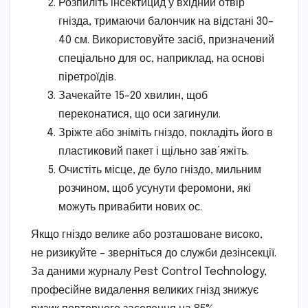
Розпиліть інсектицид у вхідний отвір
гнізда, тримаючи балончик на відстані 30–
40 см. Використовуйте засіб, призначений
спеціально для ос, наприклад, на основі
піретроїдів.
Зачекайте 15–20 хвилин, щоб
переконатися, що оси загинули.
Зріжте або зніміть гніздо, покладіть його в
пластиковий пакет і щільно зав’яжіть.
Очистіть місце, де було гніздо, мильним
розчином, щоб усунути феромони, які
можуть привабити нових ос.
Якщо гніздо велике або розташоване високо,
не ризикуйте – зверніться до служби дезінсекції.
За даними журналу Pest Control Technology,
професійне видалення великих гнізд знижує