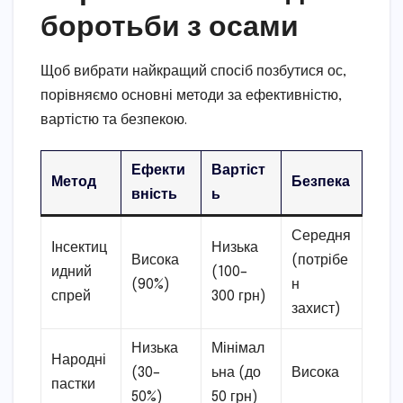
боротьби з осами
Щоб вибрати найкращий спосіб позбутися ос,
порівняємо основні методи за ефективністю,
вартістю та безпекою.
Ефекти
Вартіст
Метод
Безпека
вність
ь
Середня
Інсектиц
Низька
Висока
(потрібе
идний
(100–
(90%)
н
спрей
300 грн)
захист)
Низька
Мінімал
Народні
(30–
ьна (до
Висока
пастки
50%)
50 грн)