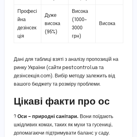
Професі
Висока
Дуже
йна
(1000–
висока
Висока
дезінсек
3000
(95%)
ція
грн)
Дані для таблиці взяті з аналізу пропозицій на
ринку України (сайти pestcontrol.ua та
дезінсекція.com). Вибір методу залежить від
вашого бюджету та розміру проблеми.
Цікаві факти про ос
?
Оси – природні санітари.
Вони поїдають
шкідливих комах, таких як мухи та гусениці,
допомагаючи підтримувати баланс у саду.