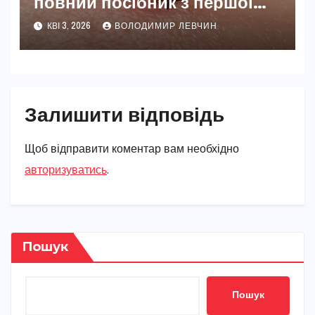
повний посібник з першої
допомоги та профілактики
КВІ 3, 2026
ВОЛОДИМИР ЛЕВЧИН
Залишити відповідь
Щоб відправити коментар вам необхідно
авторизуватись
.
Пошук
Пошук