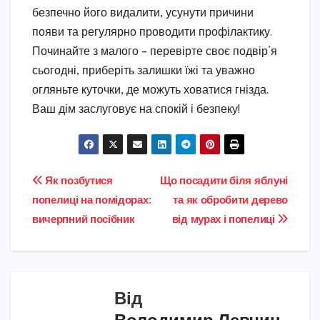
безпечно його видалити, усунути причини
появи та регулярно проводити профілактику.
Починайте з малого – перевірте своє подвір’я
сьогодні, приберіть залишки їжі та уважно
огляньте куточки, де можуть ховатися гнізда.
Ваш дім заслуговує на спокій і безпеку!
Навігація
Як позбутися
Що посадити біля яблуні
попелиці на помідорах:
та як обробити дерево
записів
вичерпний посібник
від мурах і попелиці
Від
Володимир Левчин