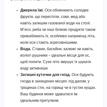
Джерела їжі.
Оси обожнюють солодке:
фрукти, що переспіли, соки, мед або
навіть залишки газованої води на столі.
М’ясо, риба чи інші білкові продукти також
приваблюють їх, особливо наприкінці літа,
коли оси стають агресивнішими.
Вода.
Ставки, басейни, калюжі чи навіть
вологі рушники – ідеальні місця для ос,
щоб попити. Сухе літо змушує їх шукати
воду активніше.
Затишні куточки для гнізд.
Оси будують
гнізда в захищених місцях: під дахом, у
тріщинах стін, на горищі чи в густих кущах.
Ваш будинок може здаватися їм
ідеальним притулком.