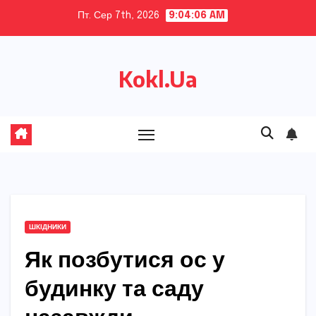
Skip
Пт. Сер 7th, 2026
9:04:07 AM
to
content
Kokl.Ua
ШКІДНИКИ
Як позбутися ос у
будинку та саду