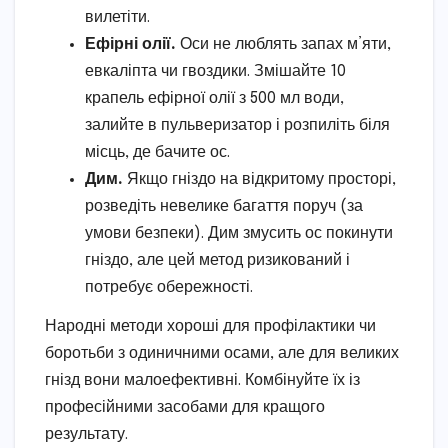
вилетіти.
Ефірні олії.
Оси не люблять запах м’яти,
евкаліпта чи гвоздики. Змішайте 10
крапель ефірної олії з 500 мл води,
залийте в пульверизатор і розпиліть біля
місць, де бачите ос.
Дим.
Якщо гніздо на відкритому просторі,
розведіть невелике багаття поруч (за
умови безпеки). Дим змусить ос покинути
гніздо, але цей метод ризикований і
потребує обережності.
Народні методи хороші для профілактики чи
боротьби з одиничними осами, але для великих
гнізд вони малоефективні. Комбінуйте їх із
професійними засобами для кращого
результату.