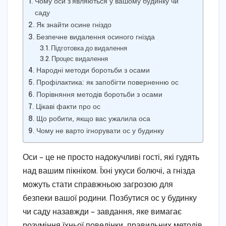
Чому оси з’являються у вашому будинку чи
саду
Як знайти осине гніздо
Безпечне видалення осиного гнізда
Підготовка до видалення
Процес видалення
Народні методи боротьби з осами
Профілактика: як запобігти поверненню ос
Порівняння методів боротьби з осами
Цікаві факти про ос
Що робити, якщо вас ужалила оса
Чому не варто ігнорувати ос у будинку
Оси – це не просто надокучливі гості, які гудять
над вашим пікніком. Їхні укуси болючі, а гнізда
можуть стати справжньою загрозою для
безпеки вашої родини. Позбутися ос у будинку
чи саду назавжди – завдання, яке вимагає
розуміння їхньої поведінки, правильних методів