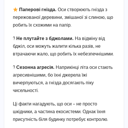
Паперові гнізда.
Оси створюють гнізда з
пережованої деревини, змішаної зі слиною, що
робить їх схожими на папір.
?
Не плутайте з бджолами.
На відміну від
бджіл, оси можуть жалити кілька разів, не
втрачаючи жало, що робить їх небезпечнішими.
?
Сезонна агресія.
Наприкінці літа оси стають
агресивнішими, бо їхні джерела їжі
вичерпуються, а гнізда досягають піку
чисельності.
Ці факти нагадують, що оси – не просто
шкідники, а частина екосистеми. Однак їхня
присутність біля будинку потребує контролю.