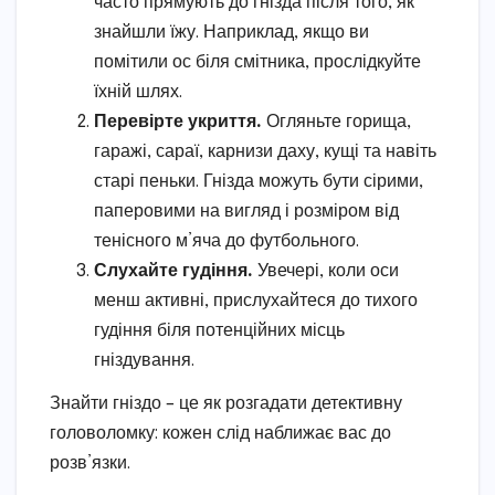
часто прямують до гнізда після того, як
знайшли їжу. Наприклад, якщо ви
помітили ос біля смітника, прослідкуйте
їхній шлях.
Перевірте укриття.
Огляньте горища,
гаражі, сараї, карнизи даху, кущі та навіть
старі пеньки. Гнізда можуть бути сірими,
паперовими на вигляд і розміром від
тенісного м’яча до футбольного.
Слухайте гудіння.
Увечері, коли оси
менш активні, прислухайтеся до тихого
гудіння біля потенційних місць
гніздування.
Знайти гніздо – це як розгадати детективну
головоломку: кожен слід наближає вас до
розв’язки.