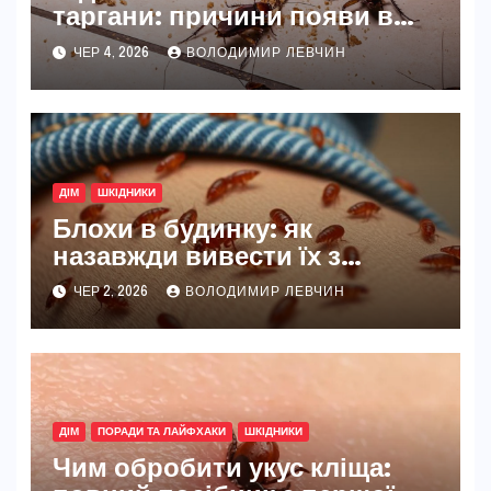
таргани: причини появи в
оселі та як вони там
ЧЕР 4, 2026
ВОЛОДИМИР ЛЕВЧИН
закріплюються
ДІМ
ШКІДНИКИ
Блохи в будинку: як
назавжди вивести їх з
квартири чи будинку
ЧЕР 2, 2026
ВОЛОДИМИР ЛЕВЧИН
ДІМ
ПОРАДИ ТА ЛАЙФХАКИ
ШКІДНИКИ
Чим обробити укус кліща: