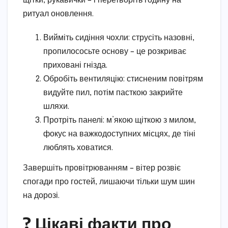
щітки, рукавички – і перетворіть годину на
ритуал оновлення.
Вийміть сидіння чохли: струсіть назовні,
пропилососьте основу – це розкриває
приховані гнізда.
Обробіть вентиляцію: стисненим повітрям
видуйте пил, потім пасткою закрийте
шляхи.
Протріть панелі: м’якою щіткою з милом,
фокус на важкодоступних місцях, де тіні
люблять ховатися.
Завершіть провітрюванням – вітер розвіє
спогади про гостей, лишаючи тільки шум шин
на дорозі.
? Цікаві факти про