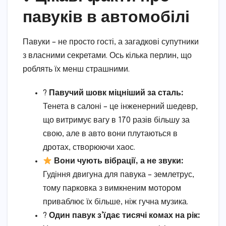
павуків в автомобілі
Павуки – не просто гості, а загадкові супутники
з власними секретами. Ось кілька перлин, що
роблять їх менш страшними.
?
Павучий шовк міцніший за сталь:
Тенета в салоні – це інженерний шедевр,
що витримує вагу в 170 разів більшу за
свою, але в авто вони плутаються в
дротах, створюючи хаос.
Вони чують вібрації, а не звуки:
Гудіння двигуна для павука – землетрус,
тому парковка з вимкненим мотором
приваблює їх більше, ніж гучна музика.
?️
Один павук з’їдає тисячі комах на рік: