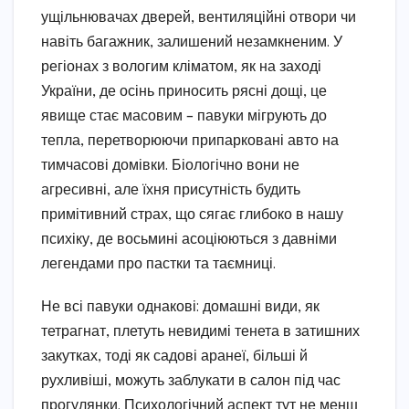
ущільнювачах дверей, вентиляційні отвори чи
навіть багажник, залишений незамкненим. У
регіонах з вологим кліматом, як на заході
України, де осінь приносить рясні дощі, це
явище стає масовим – павуки мігрують до
тепла, перетворюючи припарковані авто на
тимчасові домівки. Біологічно вони не
агресивні, але їхня присутність будить
примітивний страх, що сягає глибоко в нашу
психіку, де восьмині асоціюються з давніми
легендами про пастки та таємниці.
Не всі павуки однакові: домашні види, як
тетрагнат, плетуть невидимі тенета в затишних
закутках, тоді як садові аранеї, більші й
рухливіші, можуть заблукати в салон під час
прогулянки. Психологічний аспект тут не менш