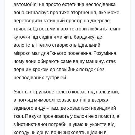
автомобілі не просто естетична несподіванка;
вона сигналізує про тихе вторгнення, яке може
перетворити затишний простір на джерело
тривоги. Ці восьмині архітектори люблять темні
куточки під сидіннями чи в бардачку, де
вологість і тепло створюють ідеальний
мікроклімат для їхнього поселення. Розуміння,
чому вони обирають саме вашу машину, стає
першим кроком до спокійних поїздок без
несподіваних зустрічей.
Уявіть, як рульове колесо ковзає під пальцями,
а погляд мимоволі ковзає до тіні в дзеркалі
заднього виду – там, де ховається невидимий
ткач. Павуки проникають у салон не з помсти, а
з інстинктивної потреби: шукаючи укриття від
холоду чи дощу, вони знаходять щілини в