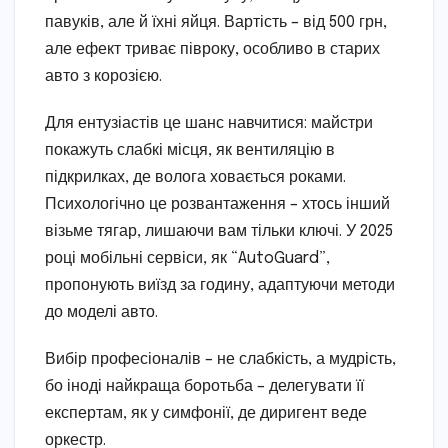
павуків, але й їхні яйця. Вартість – від 500 грн,
але ефект триває півроку, особливо в старих
авто з корозією.
Для ентузіастів це шанс навчитися: майстри
покажуть слабкі місця, як вентиляцію в
підкрилках, де волога ховається роками.
Психологічно це розвантаження – хтось інший
візьме тягар, лишаючи вам тільки ключі. У 2025
році мобільні сервіси, як “AutoGuard”,
пропонують виїзд за годину, адаптуючи методи
до моделі авто.
Вибір професіоналів – не слабкість, а мудрість,
бо іноді найкраща боротьба – делегувати її
експертам, як у симфонії, де диригент веде
оркестр.