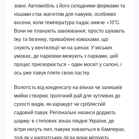
зовні. Автомобіль з його складними формами та
нішами стає магнітом для павуків, особливо
восени, коли температура падає нижче +10°C.
Вони не планують завоювання; просто шукають
їжу та безпеку, приваблені комахами, що
снують у вентиляції чи на шинах. У міських
умовах, де парковки межують з парками, цей
процес прискорюється – один москіт у салоні, і
ось уже павук плете свою пастку.
Вологість від конденсату на вікнах чи залишків
мийки створює тропічний рай для чутливих до
сухості видів, як каракурт чи сріблястий
садовий павук. Регіональні нюанси додають
шарму: в степових зонах півдня України, де
вітри несуть пил, павуки ховаються в бамперах,
тоді як у карпатських лісах вони мігрують