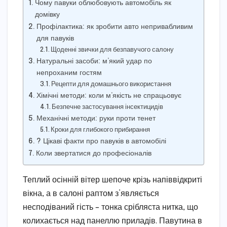
Чому павуки облюбовують автомобіль як
домівку
Профілактика: як зробити авто непривабливим
для павуків
Щоденні звички для безпавучого салону
Натуральні засоби: м’який удар по
непроханим гостям
Рецепти для домашнього використання
Хімічні методи: коли м’якість не спрацьовує
Безпечне застосування інсектицидів
Механічні методи: руки проти тенет
Кроки для глибокого прибирання
? Цікаві факти про павуків в автомобілі
Коли звертатися до професіоналів
Теплий осінній вітер шепоче крізь напіввідкриті
вікна, а в салоні раптом з’являється
несподіваний гість – тонка срібляста нитка, що
колихається над панеллю приладів. Павутина в