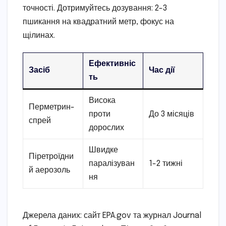
точності. Дотримуйтесь дозування: 2-3
пшикання на квадратний метр, фокус на
щілинах.
Ефективніс
Засіб
Час дії
ть
Висока
Перметрин-
проти
До 3 місяців
спрей
дорослих
Швидке
Піретроїдни
паралізуван
1-2 тижні
й аерозоль
ня
Джерела даних: сайт EPA.gov та журнал Journal