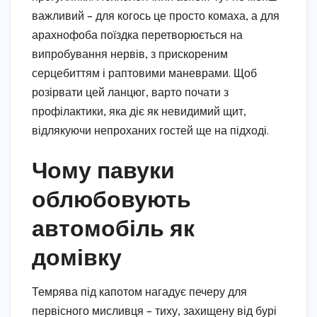
важливий – для когось це просто комаха, а для
арахнофоба поїздка перетворюється на
випробування нервів, з прискореним
серцебиттям і раптовими маневрами. Щоб
розірвати цей ланцюг, варто почати з
профілактики, яка діє як невидимий щит,
відлякуючи непроханих гостей ще на підході.
Чому павуки
облюбовують
автомобіль як
домівку
Темрява під капотом нагадує печеру для
первісного мисливця – тиху, захищену від бурі