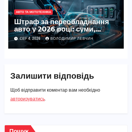
АВТО ТА МОТОТЕХНІКА
Штраф за переобладнання
авто у 2026 році: суми,
правила та як уникнути
СЕР 4, 2026
ВОЛОДИМИР ЛЕВЧИН
Залишити відповідь
Щоб відправити коментар вам необхідно
авторизуватись
.
Пошук