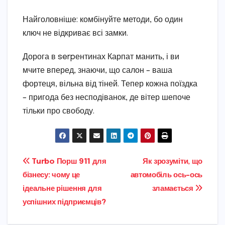
Найголовніше: комбінуйте методи, бо один
ключ не відкриває всі замки.
Дорога в serpентинах Карпат манить, і ви
мчите вперед, знаючи, що салон – ваша
фортеця, вільна від тіней. Тепер кожна поїздка
– пригода без несподіванок, де вітер шепоче
тільки про свободу.
Навігація
Turbo Порш 911 для
Як зрозуміти, що
бізнесу: чому це
автомобіль ось-ось
записів
ідеальне рішення для
зламається
успішних підприємців?