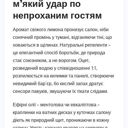
м’який удар по
непроханим гостям
Аромат свіжого лимона пронизує салон, ніби
сонячний промінь у тумані, відганяючи тіні, що
ховаються в щілинах. Натуральні репеленти –
це елегантний спосіб боротьби, де природа
стає союзником, а не ворогом. Оцет,
розведений водою у співвідношенні 1:1,
розпилюється на килимки та панелі, створюючи
невидимий бар’єр, бо кислий запах дратує
сенсори павуків, змушуючи їх тікати слідами.
Ефірні олії – ментолова чи евкаліптова –
краплинки на ватних дисках у куточках салону
діють як природний щит, проникаючи в кожну