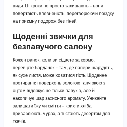
види. Ці кроки не просто захищають – вони
повертають впевненість, перетворюючи поїздку
на приємну подорож без тіней.
Щоденні звички для
безпавучого салону
Кожен ранок, коли ви сідаєте за кермо,
перевірте бардачок – там, де папери шарудять,
як сухе листя, може ховатися гість. Щоденне
протирання поверхонь вологою ганчіркою з
оцтом відлякує не тільки павуків, але й
накопичує шар захисного аромату. Уникайте
залишати їжу чи сміття – крихти хліба
приваблюють мурах, а ті стають десертом для
ткачів.