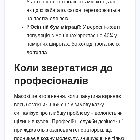
У авто вони контролюють москітів, але
якщо їх забагато, салон перетворюється
на пастку для всіх.
?
Осінній бум міграції:
У вересні-жовтні
популяція в машинах зростає на 40% у
помірних широтах, бо холод проганяє їх
до тепла.
Коли звертатися до
професіоналів
Масовіше вторгнення, коли павутина вкриває
весь багажник, ніби сніг у зимову казку,
сигналізує про глибшу проблему – вологість чи
щілини в кузові. Професійні служби дезінсекції
приїжджають з озоновим генератором, що
проникає в кожну молекулу, знищуючи не тільки