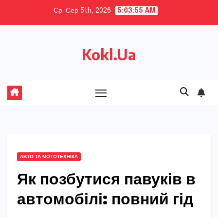
Skip
Ср. Сер 5th, 2026
5:03:56 AM
to
content
Kokl.Ua
АВТО ТА МОТОТЕХНІКА
Як позбутися павуків в
автомобілі: повний гід