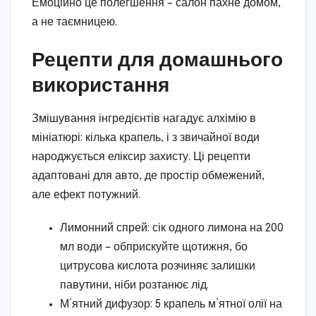
Емоційно це полегшення – салон пахне домом,
а не таємницею.
Рецепти для домашнього
використання
Змішування інгредієнтів нагадує алхімію в
мініатюрі: кілька крапель, і з звичайної води
народжується еліксир захисту. Ці рецепти
адаптовані для авто, де простір обмежений,
але ефект потужний.
Лимонний спрей: сік одного лимона на 200
мл води – обприскуйте щотижня, бо
цитрусова кислота розчиняє залишки
павутини, ніби розтанює лід.
М’ятний дифузор: 5 крапель м’ятної олії на