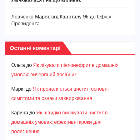
змінювалася і на що впливає
Левченко Марія: від Кварталу 95 до Офісу
Президента
Останні коментарі
Ольга
до
Як лікувати пієлонефрит в домашніх
умовах: вичерпний посібник
Марiя
до
Як проявляється цистит: основні
симптоми та ознаки захворювання
Карина
до
Як швидко вилікувати цистит в
домашніх умовах: ефективні кроки для
полегшення