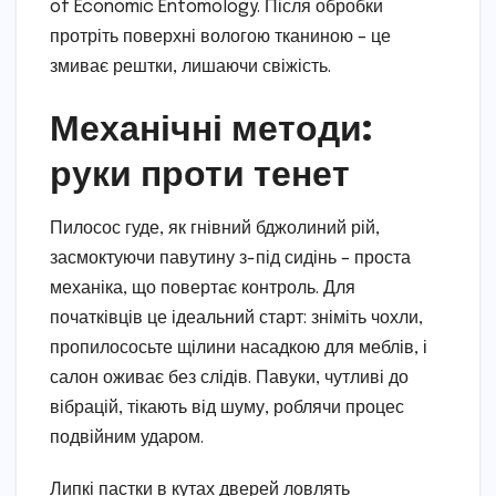
of Economic Entomology. Після обробки
протріть поверхні вологою тканиною – це
змиває рештки, лишаючи свіжість.
Механічні методи:
руки проти тенет
Пилосос гуде, як гнівний бджолиний рій,
засмоктуючи павутину з-під сидінь – проста
механіка, що повертає контроль. Для
початківців це ідеальний старт: зніміть чохли,
пропилососьте щілини насадкою для меблів, і
салон оживає без слідів. Павуки, чутливі до
вібрацій, тікають від шуму, роблячи процес
подвійним ударом.
Липкі пастки в кутах дверей ловлять