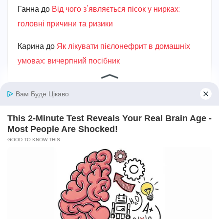
Ганна
до
Від чого з’являється пісок у нирках:
головні причини та ризики
Карина
до
Як лікувати пієлонефрит в домашніх
умовах: вичерпний посібник
Авто та мототехніка
Алкоголь
Без категорії
Безпека
Біографії та історії життя