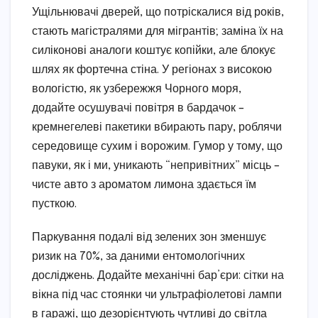
Ущільнювачі дверей, що потріскалися від років,
стають магістралями для мігрантів; заміна їх на
силіконові аналоги коштує копійки, але блокує
шлях як фортечна стіна. У регіонах з високою
вологістю, як узбережжя Чорного моря,
додайте осушувачі повітря в бардачок –
кремнегелеві пакетики вбирають пару, роблячи
середовище сухим і ворожим. Гумор у тому, що
павуки, як і ми, уникають “непривітних” місць –
чисте авто з ароматом лимона здається їм
пусткою.
Паркування подалі від зелених зон зменшує
ризик на 70%, за даними ентомологічних
досліджень. Додайте механічні бар’єри: сітки на
вікна під час стоянки чи ультрафіолетові лампи
в гаражі, що дезорієнтують чутливі до світла