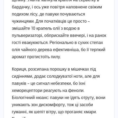
щілину. Уявіть: капнула крапля на серветку в
бардачку, і ось уже повітря наповнене свіжим
подихом лісу, де павуки почуваються
чужинцями. Для початківців це просто –
змішайте 10 крапель олії з водою в
пульверизаторі, обприскайте ввечері, і на ранок
гості евакуюються. Регіонально в сухих степах
олія чайного дерева ефективніша, бо її терпкий
аромат протистоїть пилу.
Кориця, розсипана порошку в мішечках під
сидіннями, додає солодкуватої ноти, але для
павуків – це сигнал небезпеки, бо їхні
хеморецептори реагують на феноли.
Біологічний нюанс: павуки не їдять отруту, вони
уникають зон дискомфорту, тож ці засоби
гуманні, як шепіт вітру, що проганяє хмари.