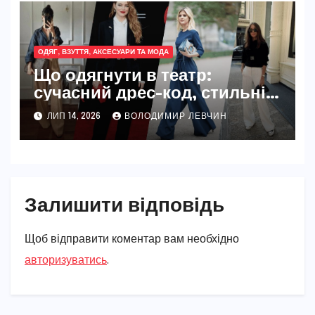
ОДЯГ, ВЗУТТЯ, АКСЕСУАРИ ТА МОДА
Що одягнути в театр:
сучасний дрес-код, стильні
образи та практичні поради
ЛИП 14, 2026
ВОЛОДИМИР ЛЕВЧИН
для будь-якої вистави
Залишити відповідь
Щоб відправити коментар вам необхідно
авторизуватись
.