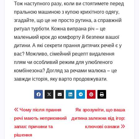
Тож наступного разу, коли ви стоятимете перед
пральною машиною з купою крихітного одягу,
згадайте, що це не просто рутина, а справжній
ритуал турботи. Кожна випрана річ — це
маленький крок до комфорту й безпеки вашої
дитини. А які секрети прання дитячих речей є у
вас? Можливо, сімейний рецепт видалення
плям чи особливий режим для улюбленого
комбінезона? Догляд за речами малюка — це
завжди історія, яку варто продовжувати.
Навігація
Чому після прання
Як зрозуміти, що ваша
речі мають неприємний
дитина залежна від ігор:
записів
запах: причини та
ключові ознаки
рішення