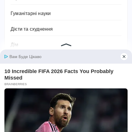
Гуманітарні науки
Дієти та схуднення
Дім
Діти
Домашнє господарство
Домашні улюбленці
Домашній затишок
Закони України