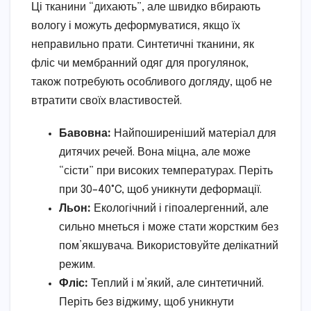
Ці тканини “дихають”, але швидко вбирають
вологу і можуть деформуватися, якщо їх
неправильно прати. Синтетичні тканини, як
фліс чи мембранний одяг для прогулянок,
також потребують особливого догляду, щоб не
втратити своїх властивостей.
Бавовна:
Найпоширеніший матеріал для
дитячих речей. Вона міцна, але може
“сісти” при високих температурах. Періть
при 30–40°C, щоб уникнути деформації.
Льон:
Екологічний і гіпоалергенний, але
сильно мнеться і може стати жорстким без
пом’якшувача. Використовуйте делікатний
режим.
Фліс:
Теплий і м’який, але синтетичний.
Періть без віджиму, щоб уникнути