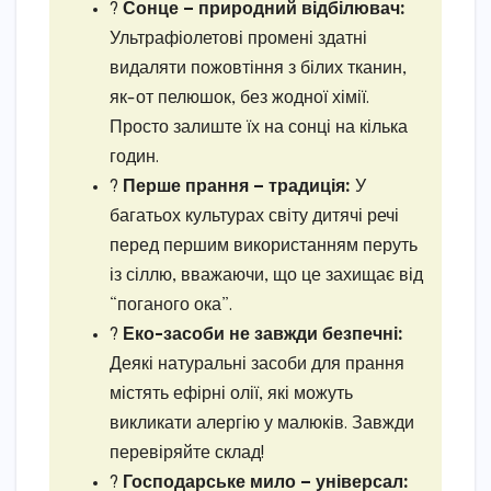
?
Сонце — природний відбілювач:
Ультрафіолетові промені здатні
видаляти пожовтіння з білих тканин,
як-от пелюшок, без жодної хімії.
Просто залиште їх на сонці на кілька
годин.
?
Перше прання — традиція:
У
багатьох культурах світу дитячі речі
перед першим використанням перуть
із сіллю, вважаючи, що це захищає від
“поганого ока”.
?
Еко-засоби не завжди безпечні:
Деякі натуральні засоби для прання
містять ефірні олії, які можуть
викликати алергію у малюків. Завжди
перевіряйте склад!
?
Господарське мило — універсал: