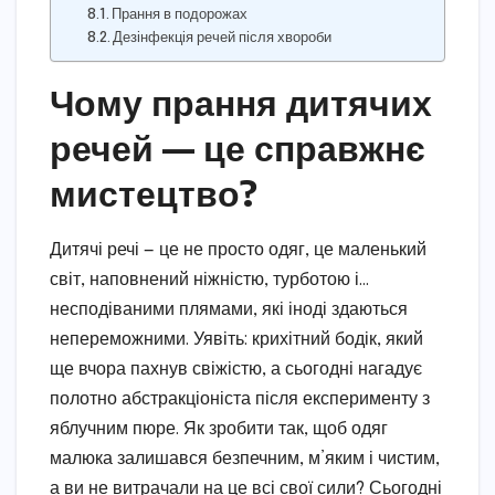
Прання в подорожах
Дезінфекція речей після хвороби
Чому прання дитячих
речей — це справжнє
мистецтво?
Дитячі речі — це не просто одяг, це маленький
світ, наповнений ніжністю, турботою і…
несподіваними плямами, які іноді здаються
непереможними. Уявіть: крихітний бодік, який
ще вчора пахнув свіжістю, а сьогодні нагадує
полотно абстракціоніста після експерименту з
яблучним пюре. Як зробити так, щоб одяг
малюка залишався безпечним, м’яким і чистим,
а ви не витрачали на це всі свої сили? Сьогодні