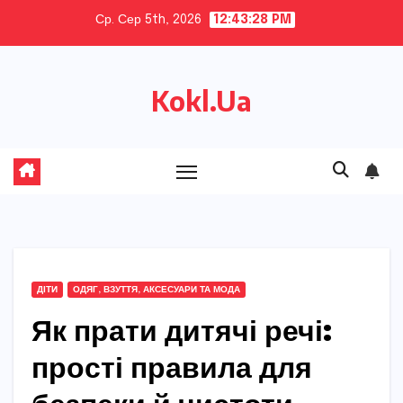
Skip
Ср. Сер 5th, 2026
12:43:29 PM
to
content
Kokl.Ua
ДІТИ
ОДЯГ, ВЗУТТЯ, АКСЕСУАРИ ТА МОДА
Як прати дитячі речі:
прості правила для