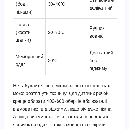
Звичайний/
(боді,
30–40°C
делікатний
піжами)
Вовна
Ручне/
(кофти,
20–30°C
вовна
шапки)
Делікатний,
Мембранний
30°C
без
одяг
віджиму
Не забувайте, що віджим на високих обертах
може розтягнути тканину. Для дитячих речей
краще обирати 400–600 обертів або взагалі
відмовитися від віджиму, якщо річ дуже ніжна.
А якщо ви сумніваєтеся, завжди перевіряйте
ярличок на одязі — там заховані всі секрети