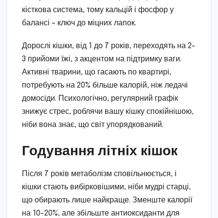
кісткова система, тому кальцій і фосфор у
балансі – ключ до міцних лапок.
Дорослі кішки, від 1 до 7 років, переходять на 2-
3 прийоми їжі, з акцентом на підтримку ваги.
Активні тварини, що гасають по квартирі,
потребують на 20% більше калорій, ніж ледачі
домосіди. Психологічно, регулярний графік
знижує стрес, роблячи вашу кішку спокійнішою,
ніби вона знає, що світ упорядкований.
Годування літніх кішок
Після 7 років метаболізм сповільнюється, і
кішки стають вибірковішими, ніби мудрі старці,
що обирають лише найкраще. Зменште калорії
на 10-20%, але збільште антиоксиданти для