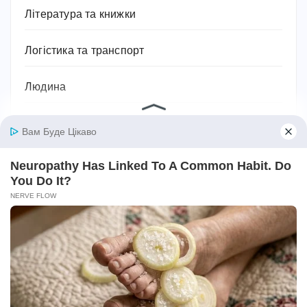
Література та книжки
Логістика та транспорт
Людина
Магія, хіромантія, езотерика, таро, містика
Міфи та легенди
Мотивація для спорту
Музика
Навчання
Напої