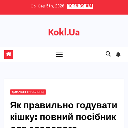
Skip
Ср. Сер 5th, 2026
10:19:40 AM
to
content
Kokl.Ua
ДОМАШНІ УЛЮБЛЕНЦІ
Як правильно годувати
кішку: повний посібник