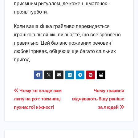
приємним ритуалом, де кожен шматочок –
прояв турботи.
Коли ваша кішка грайливо перекидається
іграшкою після їжі, ви знаєте, що все зроблено
правильно. Цей баланс поживних речовин і
любові триває, обіцяючи ще багато спільних
пригод.
Навігація
Чому кіт кладе вам
Чому тварини
лапу на рот: таємниці
відчувають біду раніше
записів
пухнастої ніжності
за людей