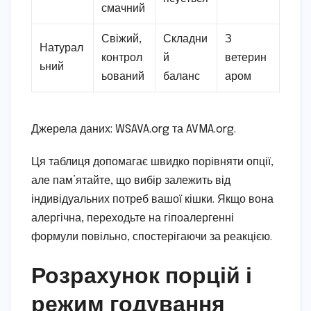
смачний
Свіжий,
Складни
З
Натурал
контрол
й
ветерин
ьний
ьований
баланс
аром
Джерела даних: WSAVA.org та AVMA.org.
Ця таблиця допомагає швидко порівняти опції,
але пам’ятайте, що вибір залежить від
індивідуальних потреб вашої кішки. Якщо вона
алергічна, переходьте на гіпоалергенні
формули повільно, спостерігаючи за реакцією.
Розрахунок порцій і
режим годування