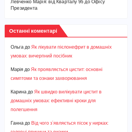
Левченко Марія: від Кварталу 95 до Офісу
Президента
Останні коментарі
Ольга
до
Як лікувати пієлонефрит в домашніх
умовах: вичерпний посібник
Марiя
до
Як проявляється цистит: основні
симптоми та ознаки захворювання
Карина
до
Як швидко вилікувати цистит в
домашніх умовах: ефективні кроки для
полегшення
Ганна
до
Від чого з’являється пісок у нирках: