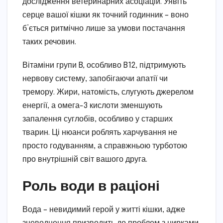
дослідження ветеринарних асоціацій. Уявіть
серце вашої кішки як точний годинник – воно
б’ється ритмічно лише за умови постачання
таких речовин.
Вітаміни групи B, особливо B12, підтримують
нервову систему, запобігаючи апатії чи
тремору. Жири, натомість, слугують джерелом
енергії, а омега-3 кислоти зменшують
запалення суглобів, особливо у старших
тварин. Ці нюанси роблять харчування не
просто годуванням, а справжньою турботою
про внутрішній світ вашого друга.
Роль води в раціоні
Вода – невидимий герой у житті кішки, адже