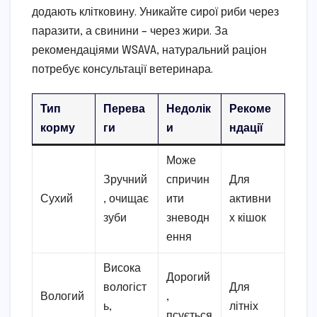
додають клітковину. Уникайте сирої риби через
паразити, а свинини – через жири. За
рекомендаціями WSAVA, натуральний раціон
потребує консультації ветеринара.
Тип
Перева
Недолік
Рекоме
корму
ги
и
ндації
Може
Зручний
спричин
Для
Сухий
, очищає
ити
активни
зуби
зневодн
х кішок
ення
Висока
Дорогий
вологіст
Для
Вологий
,
ь,
літніх
псується