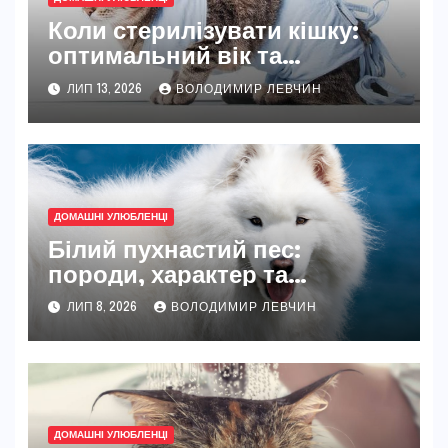
Коли стерилізувати кішку:
оптимальний вік та
індивідуальні нюанси
ЛИП 13, 2026
ВОЛОДИМИР ЛЕВЧИН
ДОМАШНІ УЛЮБЛЕНЦІ
Білий пухнастий пес:
породи, характер та
повноцінний догляд
ЛИП 8, 2026
ВОЛОДИМИР ЛЕВЧИН
ДОМАШНІ УЛЮБЛЕНЦІ