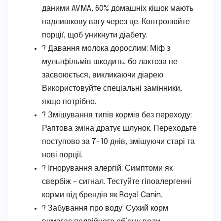
даними AVMA, 60% домашніх кішок мають
надлишкову вагу через це. Контролюйте
порції, щоб уникнути діабету.
? Давання молока дорослим: Міф з
мультфільмів шкодить, бо лактоза не
засвоюється, викликаючи діарею.
Використовуйте спеціальні замінники,
якщо потрібно.
? Змішування типів кормів без переходу:
Раптова зміна дратує шлунок. Переходьте
поступово за 7-10 днів, змішуючи старі та
нові порції.
? Ігнорування алергій: Симптоми як
свербіж – сигнал. Тестуйте гіпоалергенні
корми від брендів як Royal Canin.
? Забування про воду: Сухий корм