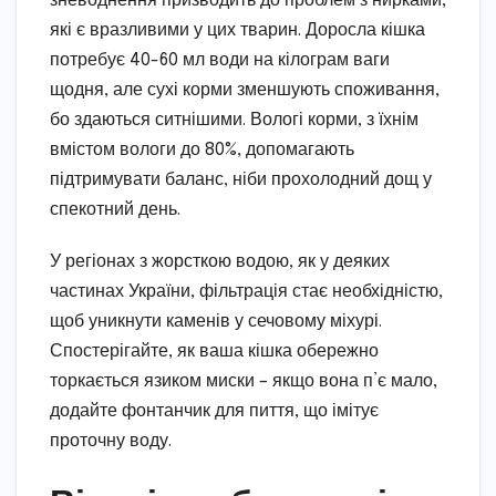
зневоднення призводить до проблем з нирками,
які є вразливими у цих тварин. Доросла кішка
потребує 40-60 мл води на кілограм ваги
щодня, але сухі корми зменшують споживання,
бо здаються ситнішими. Вологі корми, з їхнім
вмістом вологи до 80%, допомагають
підтримувати баланс, ніби прохолодний дощ у
спекотний день.
У регіонах з жорсткою водою, як у деяких
частинах України, фільтрація стає необхідністю,
щоб уникнути каменів у сечовому міхурі.
Спостерігайте, як ваша кішка обережно
торкається язиком миски – якщо вона п’є мало,
додайте фонтанчик для пиття, що імітує
проточну воду.