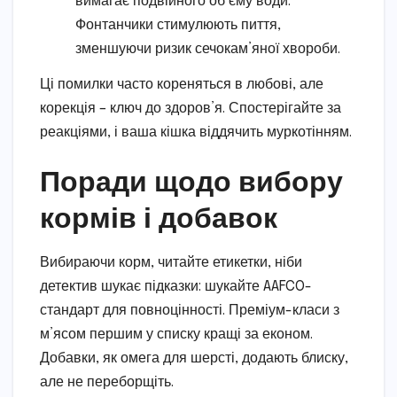
вимагає подвійного об’єму води.
Фонтанчики стимулюють пиття,
зменшуючи ризик сечокам’яної хвороби.
Ці помилки часто кореняться в любові, але
корекція – ключ до здоров’я. Спостерігайте за
реакціями, і ваша кішка віддячить муркотінням.
Поради щодо вибору
кормів і добавок
Вибираючи корм, читайте етикетки, ніби
детектив шукає підказки: шукайте AAFCO-
стандарт для повноцінності. Преміум-класи з
м’ясом першим у списку кращі за економ.
Добавки, як омега для шерсті, додають блиску,
але не переборщіть.