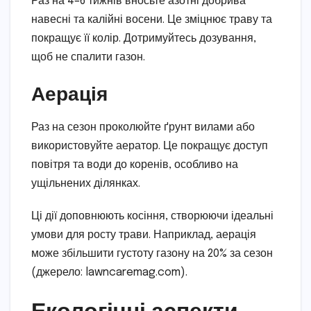
Раз на 4–6 тижнів вносьте азотні добрива
навесні та калійні восени. Це зміцнює траву та
покращує її колір. Дотримуйтесь дозування,
щоб не спалити газон.
Аерація
Раз на сезон проколюйте ґрунт вилами або
використовуйте аератор. Це покращує доступ
повітря та води до коренів, особливо на
ущільнених ділянках.
Ці дії доповнюють косіння, створюючи ідеальні
умови для росту трави. Наприклад, аерація
може збільшити густоту газону на 20% за сезон
(джерело: lawncaremag.com).
Екологічні аспекти