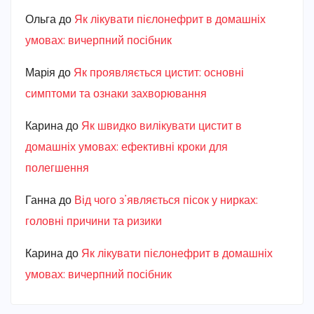
Ольга
до
Як лікувати пієлонефрит в домашніх
умовах: вичерпний посібник
Марiя
до
Як проявляється цистит: основні
симптоми та ознаки захворювання
Карина
до
Як швидко вилікувати цистит в
домашніх умовах: ефективні кроки для
полегшення
Ганна
до
Від чого з’являється пісок у нирках:
головні причини та ризики
Карина
до
Як лікувати пієлонефрит в домашніх
умовах: вичерпний посібник