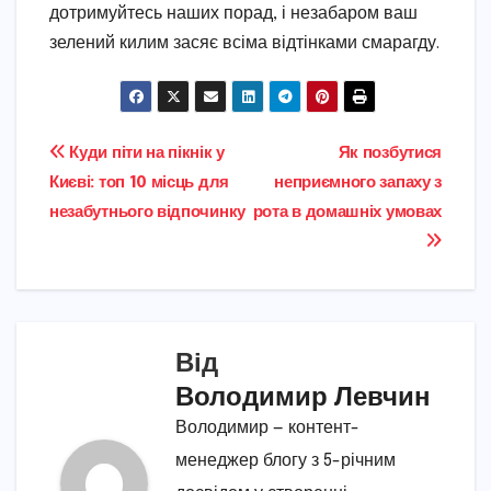
дотримуйтесь наших порад, і незабаром ваш
зелений килим засяє всіма відтінками смарагду.
Навігація
Куди піти на пікнік у
Як позбутися
Києві: топ 10 місць для
неприємного запаху з
записів
незабутнього відпочинку
рота в домашніх умовах
Від
Володимир Левчин
Володимир — контент-
менеджер блогу з 5-річним