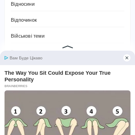
Відносини
Відпочинок
Військові теми
Географія
Гороскоп
Гуманітарні науки
Дієти та схуднення
Дім
Діти