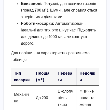
Бензинові:
Потужні, для великих газонів
(понад 700 м²). Шумні, але справляються
з нерівними ділянками.
Роботи-косарки:
Автоматизовані,
ідеальні для тих, хто цінує час. Підходять
для ділянок до 1000 м², але коштують
дорого.
Для порівняння характеристик розглянемо
таблицю:
Тип
Площа
Перева
Недолік
косарки
(м²)
ги
и
Екологіч
Фізичне
Механіч
До 200
ність,
наванта
на
тиша
ження