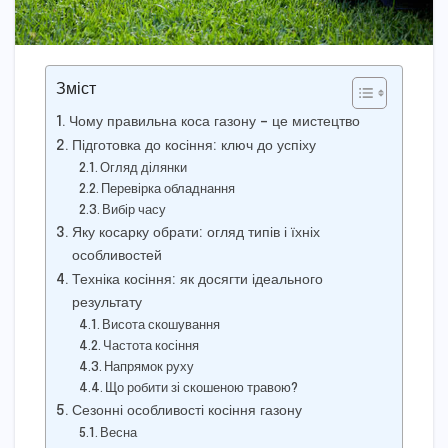
Зміст
Чому правильна коса газону – це мистецтво
Підготовка до косіння: ключ до успіху
Огляд ділянки
Перевірка обладнання
Вибір часу
Яку косарку обрати: огляд типів і їхніх
особливостей
Техніка косіння: як досягти ідеального
результату
Висота скошування
Частота косіння
Напрямок руху
Що робити зі скошеною травою?
Сезонні особливості косіння газону
Весна