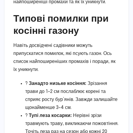
найпоширеніші промахи та як їх уникнути.
Типові помилки при
косінні газону
Навіть досвідчені садівники можуть
припускатися помилок, які псують газон. Ось
список найпоширеніших промахів і поради, як
їх уникнути.
?
Занадто низьке косіння:
Зрізання
трави до 1–2 см послаблює корені та
сприяє росту бур’янів. Завжди залишайте
щонайменше 3–4 см.
?
Тупі леза косарки:
Нерівні зрізи
травмують траву, викликаючи пожовтіння.
Точіть леза раз на сезон або кожні 20