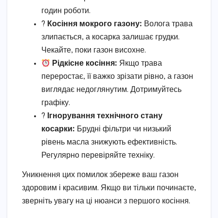
годин роботи.
?
Косіння мокрого газону:
Волога трава
злипається, а косарка залишає грудки.
Чекайте, поки газон висохне.
Рідкісне косіння:
Якщо трава
переростає, її важко зрізати рівно, а газон
виглядає недоглянутим. Дотримуйтесь
графіку.
?️
Ігнорування технічного стану
косарки:
Брудні фільтри чи низький
рівень масла знижують ефективність.
Регулярно перевіряйте техніку.
Уникнення цих помилок збереже ваш газон
здоровим і красивим. Якщо ви тільки починаєте,
зверніть увагу на ці нюанси з першого косіння.