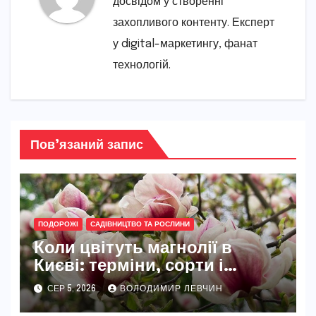
досвідом у створенні
захопливого контенту. Експерт
у digital-маркетингу, фанат
технологій.
Пов’язаний запис
ПОДОРОЖІ
САДІВНИЦТВО ТА РОСЛИНИ
Коли цвітуть магнолії в
Києві: терміни, сорти і
найкращі місця
СЕР 5, 2026
ВОЛОДИМИР ЛЕВЧИН