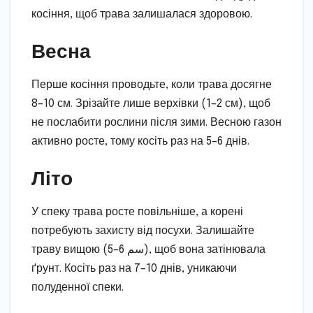
косіння, щоб трава залишалася здоровою.
Весна
Перше косіння проводьте, коли трава досягне
8–10 см. Зрізайте лише верхівки (1–2 см), щоб
не послабити рослини після зими. Весною газон
активно росте, тому косіть раз на 5–6 днів.
Літо
У спеку трава росте повільніше, а корені
потребують захисту від посухи. Залишайте
траву вищою (5–6 سم), щоб вона затінювала
ґрунт. Косіть раз на 7–10 днів, уникаючи
полуденної спеки.