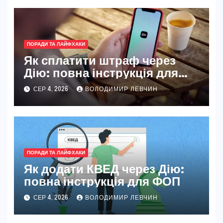
ПОРАДИ ТА ЛАЙФХАКИ
Як сплатити штраф через
Дію: повна інструкція для
новачків і досвідчених
СЕР 4, 2026
ВОЛОДИМИР ЛЕВЧИН
ПОРАДИ ТА ЛАЙФХАКИ
Як додати КВЕД через Дію:
повна інструкція для ФОП
СЕР 4, 2026
ВОЛОДИМИР ЛЕВЧИН