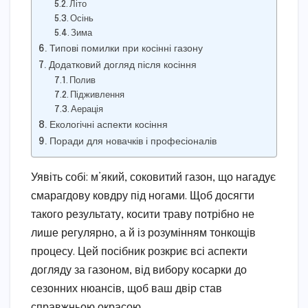
Літо
Осінь
Зима
Типові помилки при косінні газону
Додатковий догляд після косіння
Полив
Підживлення
Аерація
Екологічні аспекти косіння
Поради для новачків і професіоналів
Уявіть собі: м’який, соковитий газон, що нагадує
смарагдову ковдру під ногами. Щоб досягти
такого результату, косити траву потрібно не
лише регулярно, а й із розумінням тонкощів
процесу. Цей посібник розкриє всі аспекти
догляду за газоном, від вибору косарки до
сезонних нюансів, щоб ваш двір став
справжньою окрасою.