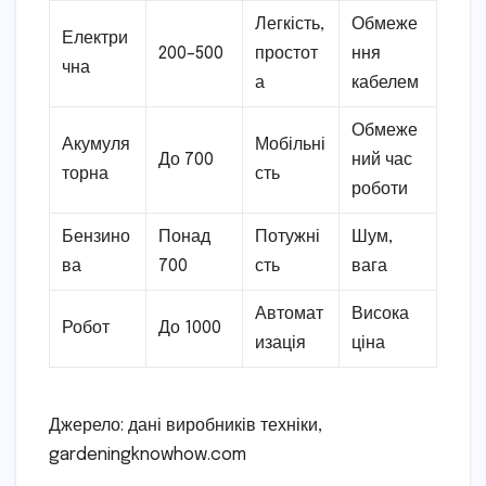
Легкість,
Обмеже
Електри
200–500
простот
ння
чна
а
кабелем
Обмеже
Акумуля
Мобільні
До 700
ний час
торна
сть
роботи
Бензино
Понад
Потужні
Шум,
ва
700
сть
вага
Автомат
Висока
Робот
До 1000
изація
ціна
Джерело: дані виробників техніки,
gardeningknowhow.com