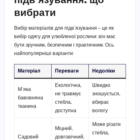
вибрати
Вибір матеріалів для підв’язування – це як
вибір одягу для улюбленої рослини: він має
бути зручним, безпечним і практичним. Ось
найпопулярніші варіанти:
Матеріал
Переваги
Недоліки
Екологічна,
Швидко
М’яка
не травмує
зношується,
бавовняна
стебла,
вбирає
тканина
доступна
вологу
Може різати
Міцний,
стебла,
Садовий
довговічний,