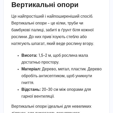
Вертикальні опори
Це найпростіший і найпоширеніший спосіб.
Вертикальні опори – це кілки, труби чи
бамбукові палиці, забиті в ґрунт біля кожної
рослини. До них прив’язують стебло або
натягують шпагат, який веде рослину вгору.
Висота:
1,5–2 м, щоб рослина мала
достатньо простору.
Матеріал:
Дерево, метал, пластик. Дерево
обробіть антисептиком, щоб уникнути
гниття.
Відстань:
20–30 см між опорами для
гарної вентиляції.
Вертикальні опори ідеальні для невеликих