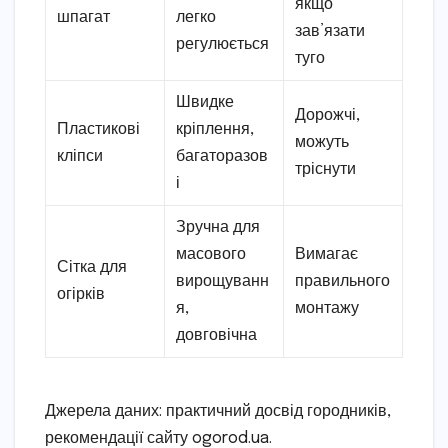
якщо
шпагат
легко
зав’язати
регулюється
туго
Швидке
Дорожчі,
Пластикові
кріплення,
можуть
кліпси
багаторазов
тріснути
і
Зручна для
масового
Вимагає
Сітка для
вирощуванн
правильного
огірків
я,
монтажу
довговічна
Джерела даних: практичний досвід городників,
рекомендації сайту ogorod.ua.