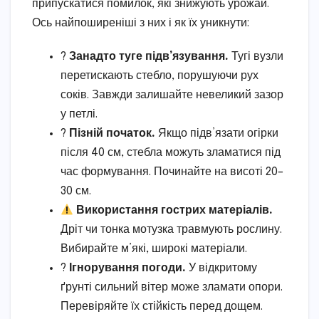
припускатися помилок, які знижують урожай.
Ось найпоширеніші з них і як їх уникнути:
?
Занадто туге підв’язування.
Тугі вузли
перетискають стебло, порушуючи рух
соків. Завжди залишайте невеликий зазор
у петлі.
?
Пізній початок.
Якщо підв’язати огірки
після 40 см, стебла можуть зламатися під
час формування. Починайте на висоті 20–
30 см.
Використання гострих матеріалів.
Дріт чи тонка мотузка травмують рослину.
Вибирайте м’які, широкі матеріали.
?️
Ігнорування погоди.
У відкритому
ґрунті сильний вітер може зламати опори.
Перевіряйте їх стійкість перед дощем.