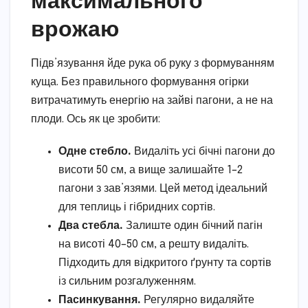
врожаю
Підв’язування йде рука об руку з формуванням
куща. Без правильного формування огірки
витрачатимуть енергію на зайві пагони, а не на
плоди. Ось як це зробити:
Одне стебло.
Видаліть усі бічні пагони до
висоти 50 см, а вище залишайте 1–2
пагони з зав’язями. Цей метод ідеальний
для теплиць і гібридних сортів.
Два стебла.
Залиште один бічний пагін
на висоті 40–50 см, а решту видаліть.
Підходить для відкритого ґрунту та сортів
із сильним розгалуженням.
Пасинкування.
Регулярно видаляйте