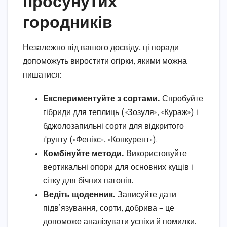
просунутих
городників
Незалежно від вашого досвіду, ці поради
допоможуть виростити огірки, якими можна
пишатися:
Експериментуйте з сортами.
Спробуйте
гібриди для теплиць («Зозуля», «Кураж») і
бджолозапильні сорти для відкритого
ґрунту («Фенікс», «Конкурент»).
Комбінуйте методи.
Використовуйте
вертикальні опори для основних кущів і
сітку для бічних пагонів.
Ведіть щоденник.
Записуйте дати
підв’язування, сорти, добрива – це
допоможе аналізувати успіхи й помилки.