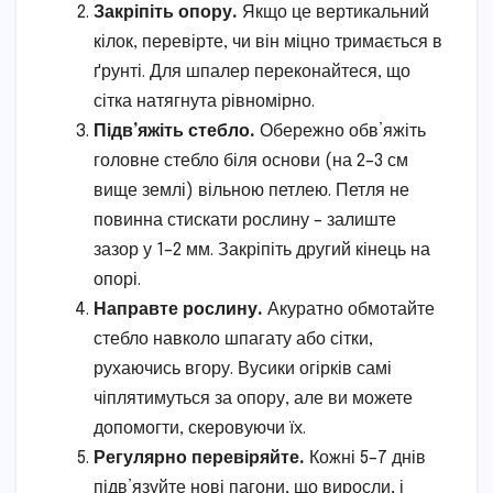
Закріпіть опору.
Якщо це вертикальний
кілок, перевірте, чи він міцно тримається в
ґрунті. Для шпалер переконайтеся, що
сітка натягнута рівномірно.
Підв’яжіть стебло.
Обережно обв’яжіть
головне стебло біля основи (на 2–3 см
вище землі) вільною петлею. Петля не
повинна стискати рослину – залиште
зазор у 1–2 мм. Закріпіть другий кінець на
опорі.
Направте рослину.
Акуратно обмотайте
стебло навколо шпагату або сітки,
рухаючись вгору. Вусики огірків самі
чіплятимуться за опору, але ви можете
допомогти, скеровуючи їх.
Регулярно перевіряйте.
Кожні 5–7 днів
підв’язуйте нові пагони, що виросли, і