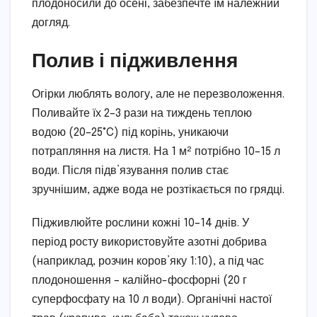
плодоносили до осені, забезпечте їм належний
догляд.
Полив і підживлення
Огірки люблять вологу, але не перезволоження.
Поливайте їх 2–3 рази на тиждень теплою
водою (20–25°C) під корінь, уникаючи
потрапляння на листя. На 1 м² потрібно 10–15 л
води. Після підв’язування полив стає
зручнішим, адже вода не розтікається по грядці.
Підживлюйте рослини кожні 10–14 днів. У
період росту використовуйте азотні добрива
(наприклад, розчин коров’яку 1:10), а під час
плодоношення – калійно-фосфорні (20 г
суперфосфату на 10 л води). Органічні настої