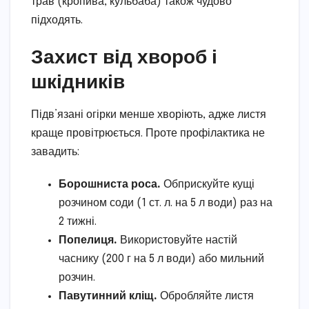
трав (кропива, кульбаба) також чудово
підходять.
Захист від хвороб і
шкідників
Підв’язані огірки менше хворіють, адже листя
краще провітрюється. Проте профілактика не
завадить:
Борошниста роса.
Обприскуйте кущі
розчином соди (1 ст. л. на 5 л води) раз на
2 тижні.
Попелиця.
Використовуйте настій
часнику (200 г на 5 л води) або мильний
розчин.
Павутинний кліщ.
Обробляйте листя