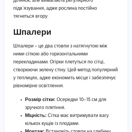
ділянок, але вимагають регулярного
підв’язування, адже рослина постійно
тягнеться вгору.
Шпалери
Шпалери – це два стовпи з натягнутою між
ними сіткою або горизонтальними
перекладинами. Огірки плетуться по сітці,
створюючи зелену стіну. Цей метод популярний
у теплицях, адже економить місце і забезпечує
рівномірне освітлення.
Розмір сітки:
Осередки 10–15 см для
зручного плетіння.
Міцність:
Сітка має витримувати вагу
кількох кущів із плодами.
Монтаж:
Встановіть стовпи на глибину