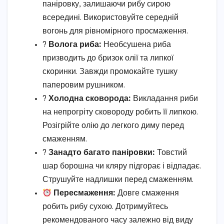
паніровку, залишаючи рибу сирою
всередині. Використовуйте середній
вогонь для рівномірного просмаження.
?
Волога риба:
Необсушена риба
призводить до бризок олії та липкої
скоринки. Завжди промокайте тушку
паперовим рушником.
?
Холодна сковорода:
Викладання риби
на непрогріту сковороду робить її липкою.
Розігрійте олію до легкого диму перед
смаженням.
?
Занадто багато паніровки:
Товстий
шар борошна чи кляру підгорає і відпадає.
Струшуйте надлишки перед смаженням.
Пересмаження:
Довге смаження
робить рибу сухою. Дотримуйтесь
рекомендованого часу залежно від виду