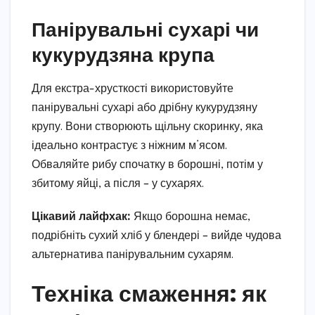
Панірувальні сухарі чи
кукурудзяна крупа
Для екстра-хрусткості використовуйте
панірувальні сухарі або дрібну кукурудзяну
крупу. Вони створюють щільну скоринку, яка
ідеально контрастує з ніжним м’ясом.
Обваляйте рибу спочатку в борошні, потім у
збитому яйці, а після – у сухарях.
Цікавий лайфхак:
Якщо борошна немає,
подрібніть сухий хліб у блендері – вийде чудова
альтернатива панірувальним сухарям.
Техніка смаження: як