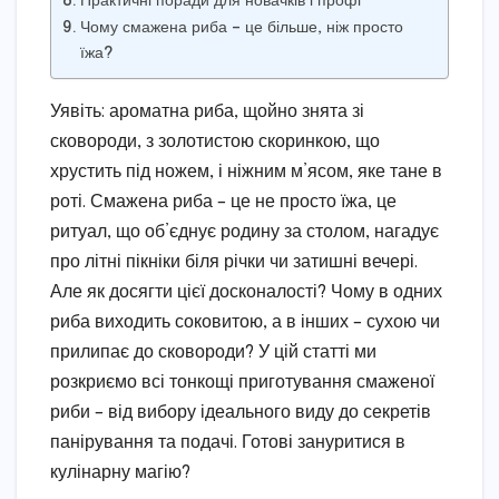
Практичні поради для новачків і профі
Чому смажена риба – це більше, ніж просто
їжа?
Уявіть: ароматна риба, щойно знята зі
сковороди, з золотистою скоринкою, що
хрустить під ножем, і ніжним м’ясом, яке тане в
роті. Смажена риба – це не просто їжа, це
ритуал, що об’єднує родину за столом, нагадує
про літні пікніки біля річки чи затишні вечері.
Але як досягти цієї досконалості? Чому в одних
риба виходить соковитою, а в інших – сухою чи
прилипає до сковороди? У цій статті ми
розкриємо всі тонкощі приготування смаженої
риби – від вибору ідеального виду до секретів
панірування та подачі. Готові зануритися в
кулінарну магію?