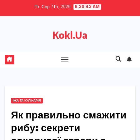
Skip
Пт. Сер 7th, 2026
6:30:44 AM
to
content
Kokl.Ua
ЇЖА ТА КУЛІНАРІЯ
Як правильно смажити
рибу: секрети