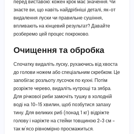
перед виставою: кожен крок має значення. Чи
знаєте ви, що навіть найдрібніші деталі, як-от
видалення луски чи правильне сушіння,
впливають на кінцевий результат? Давайте
розберемо цей процес покроково.
Очищення та обробка
Спочатку видаліть луску, рухаючись від хвоста
до голови ножем або спеціальним скребком. Це
запобігає розльоту лусочок по кухні. Потім
розріжте черево, видаліть нутрощі та зябра.
Для річкової риби замочіть тушку в холодній
воді на 10–15 хвилин, щоб позбутися запаху
тину. Для великих риб (понад 1 кг) відріжте
голову і наріжте на стейки товщиною 2–3 см –
так м’ясо рівномірно просмажиться.