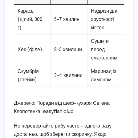
Карась
Надрізи для
(цілий, 300
5–7 хвилин
хрусткості
г)
кісток
Сушити
Хек (філе)
2–3 хвилини
перед
смаженням
Скумбрія
Маринад із
3–4 хвилини
(стейки)
лимоном
Джерело: Поради від шеф-кухаря Євгена
Клопотенка, easyfish.club
Не перевертайте рибу часто – одного разу
достатньо, щоб зберегти скоринку. Якщо