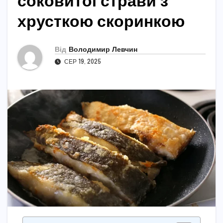
соковитої страви з
хрусткою скоринкою
Від
Володимир Левчин
СЕР 19, 2025