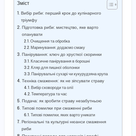
Зміст
Вибір риби: перший крок до кулінарного
тріумфу
Підготовка риби: мистецтво, яке варто
опанувати
Очищення та обробка
Маринування: додаємо смаку
Панірування: ключ до хрусткої скоринки
Класичне панірування в борошні
Кляр для пишної оболонки
Панірувальні сухарі чи кукурудзяна крупа
Техніка смаження: як не зіпсувати страву
Вибір сковороди та олії
Температура та час
Подача: як зробити страву незабутньою
Типові помилки при смаженні риби
Типові помилки, яких варто уникати
Регіональні та культурні нюанси смаження
риби