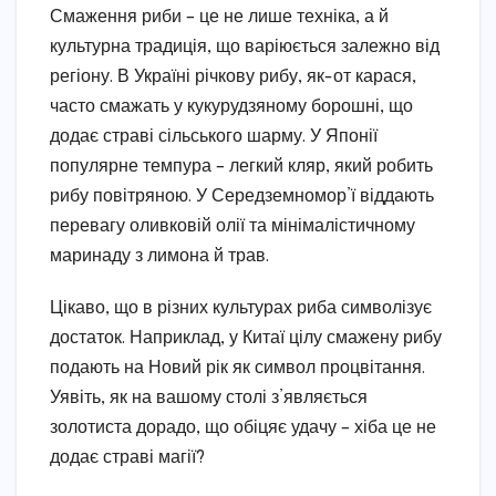
Смаження риби – це не лише техніка, а й
культурна традиція, що варіюється залежно від
регіону. В Україні річкову рибу, як-от карася,
часто смажать у кукурудзяному борошні, що
додає страві сільського шарму. У Японії
популярне темпура – легкий кляр, який робить
рибу повітряною. У Середземномор’ї віддають
перевагу оливковій олії та мінімалістичному
маринаду з лимона й трав.
Цікаво, що в різних культурах риба символізує
достаток. Наприклад, у Китаї цілу смажену рибу
подають на Новий рік як символ процвітання.
Уявіть, як на вашому столі з’являється
золотиста дорадо, що обіцяє удачу – хіба це не
додає страві магії?