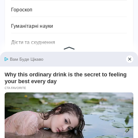
Гороскоп
Гуманітарні науки
Дієти та схуднення
Дім
Діти
Домашнє господарство
Домашні улюбленці
Домашній затишок