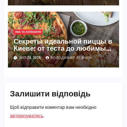
ЇЖА ТА КУЛІНАРІЯ
Секреты идеальной пиццы в
Киеве: от теста до любимых
начинок
ЛИП 26, 2026
ВОЛОДИМИР ЛЕВЧИН
Залишити відповідь
Щоб відправити коментар вам необхідно
авторизуватись
.