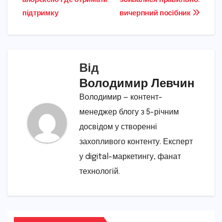
анорексію і де отримати
збивалися правильно:
записів
підтримку
вичерпний посібник
Від
Володимир Левчин
Володимир — контент-
менеджер блогу з 5-річним
досвідом у створенні
захопливого контенту. Експерт
у digital-маркетингу, фанат
технологій.