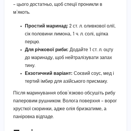
– цього достатньо, щоб спеції проникли в
м’якоть.
Простий маринад:
2 ст. л. оливкової олії,
сік половини лимона, 1 ч. л. солі, щіпка
перцю.
Для річкової риби:
Додайте 1 ст. л. оцту
до маринаду, щоб нейтралізувати запах
тину.
Екзотичний варіант:
Соєвий соус, мед і
тертий імбир для азійського присмаку.
Після маринування обов’язково обсушіть рибу
паперовим рушником. Волога поверхня – ворог
хрусткої скоринки, адже олія бризкатиме, а
паніровка відпаде.