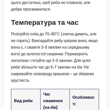
цього достатньо, щоб риба не плавала, але
добре просмажилася.
Температура та час
Розігрійте олію до 70–80°C (злегка димить, але
не горить). Викладайте рибу шкірою вниз, якщо
вона є, і смажте 3–5 хвилин на середньому
вогні до золотистої скоринки. Переверніть
лопаткою і готуйте ще 3–5 хвилин. Для цілої
риби збільште час до 5–7 хвилин на бік. Не
накривайте сковороду кришкою – це збереже
хрусткість.
Час
Особливос
Вид риби
смаження
ті
(на бік)