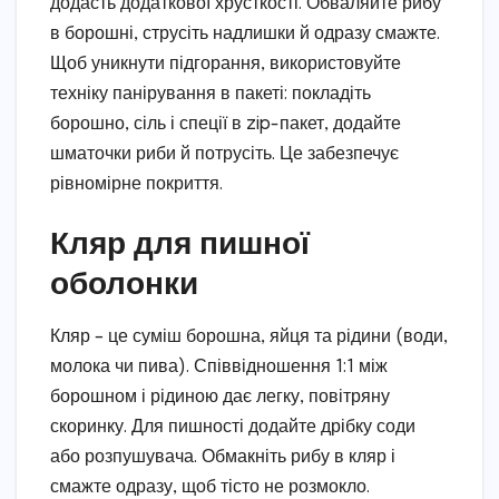
додасть додаткової хрусткості. Обваляйте рибу
в борошні, струсіть надлишки й одразу смажте.
Щоб уникнути підгорання, використовуйте
техніку панірування в пакеті: покладіть
борошно, сіль і спеції в zip-пакет, додайте
шматочки риби й потрусіть. Це забезпечує
рівномірне покриття.
Кляр для пишної
оболонки
Кляр – це суміш борошна, яйця та рідини (води,
молока чи пива). Співвідношення 1:1 між
борошном і рідиною дає легку, повітряну
скоринку. Для пишності додайте дрібку соди
або розпушувача. Обмакніть рибу в кляр і
смажте одразу, щоб тісто не розмокло.