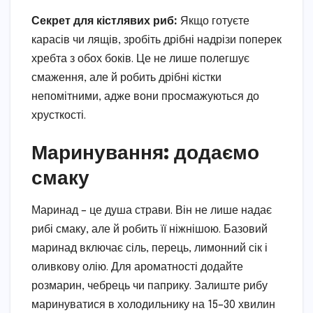
Секрет для кістлявих риб:
Якщо готуєте
карасів чи лящів, зробіть дрібні надрізи поперек
хребта з обох боків. Це не лише полегшує
смаження, але й робить дрібні кістки
непомітними, адже вони просмажуються до
хрусткості.
Маринування: додаємо
смаку
Маринад – це душа страви. Він не лише надає
рибі смаку, але й робить її ніжнішою. Базовий
маринад включає сіль, перець, лимонний сік і
оливкову олію. Для ароматності додайте
розмарин, чебрець чи паприку. Залиште рибу
маринуватися в холодильнику на 15–30 хвилин