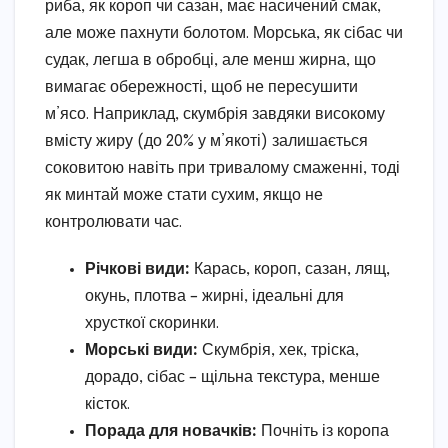
риба, як короп чи сазан, має насичений смак,
але може пахнути болотом. Морська, як сібас чи
судак, легша в обробці, але менш жирна, що
вимагає обережності, щоб не пересушити
м’ясо. Наприклад, скумбрія завдяки високому
вмісту жиру (до 20% у м’якоті) залишається
соковитою навіть при тривалому смаженні, тоді
як минтай може стати сухим, якщо не
контролювати час.
Річкові види:
Карась, короп, сазан, лящ,
окунь, плотва – жирні, ідеальні для
хрусткої скоринки.
Морські види:
Скумбрія, хек, тріска,
дорадо, сібас – щільна текстура, менше
кісток.
Порада для новачків:
Почніть із коропа