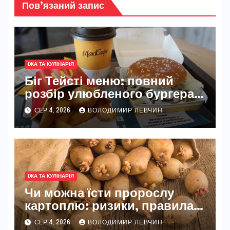
Пов’язаний запис
ЇЖА ТА КУЛІНАРІЯ
Біг Тейсті меню: повний
розбір улюбленого бургера
McDonald’s
СЕР 4, 2026
ВОЛОДИМИР ЛЕВЧИН
ЇЖА ТА КУЛІНАРІЯ
Чи можна їсти пророслу
картоплю: ризики, правила
та безпечні способи
СЕР 4, 2026
ВОЛОДИМИР ЛЕВЧИН