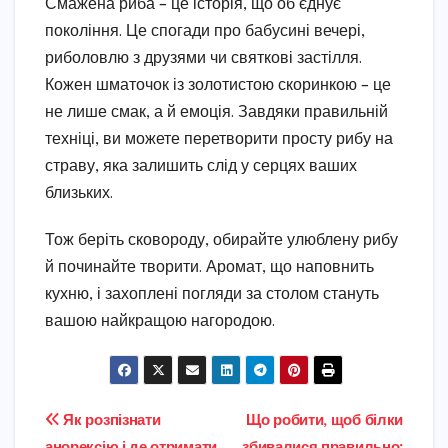
Смажена риба – це історія, що об’єднує
покоління. Це спогади про бабусині вечері,
риболовлю з друзями чи святкові застілля.
Кожен шматочок із золотистою скоринкою – це
не лише смак, а й емоція. Завдяки правильній
техніці, ви можете перетворити просту рибу на
страву, яка залишить слід у серцях ваших
близьких.
Тож беріть сковороду, обирайте улюблену рибу
й починайте творити. Аромат, що наповнить
кухню, і захоплені погляди за столом стануть
вашою найкращою нагородою.
Навігація
Як розпізнати
Що робити, щоб білки