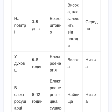
Висок
а, але
На
Безко
залеж
3-5
Серед
повітр
штовн
ить
днів
ня
і
о
від
погод
и
У
Елект
6-8
Висок
Низьк
духов
роене
годин
а
а
ці
ргія
Елект
В
роене
елект
8-12
ргія +
Найви
Низьк
росуш
годин
ціна
ща
а
арці
сушар