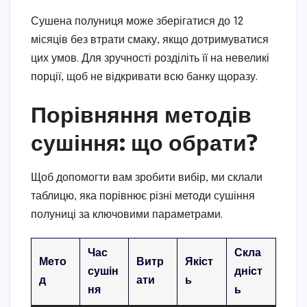
Сушена полуниця може зберігатися до 12
місяців без втрати смаку, якщо дотримуватися
цих умов. Для зручності розділіть її на невеликі
порції, щоб не відкривати всю банку щоразу.
Порівняння методів
сушіння: що обрати?
Щоб допомогти вам зробити вибір, ми склали
таблицю, яка порівнює різні методи сушіння
полуниці за ключовими параметрами.
Час
Скла
Мето
Витр
Якіст
сушін
дніст
д
ати
ь
ня
ь