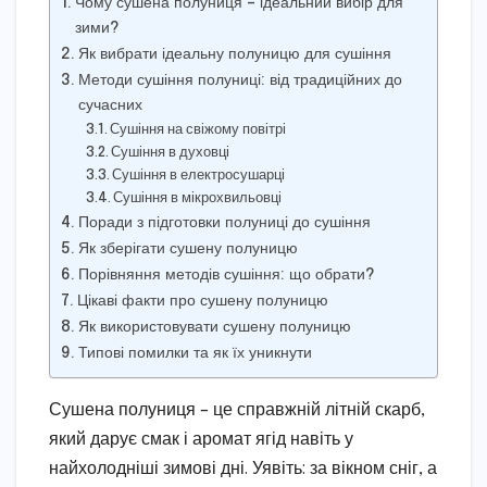
Чому сушена полуниця – ідеальний вибір для
зими?
Як вибрати ідеальну полуницю для сушіння
Методи сушіння полуниці: від традиційних до
сучасних
Сушіння на свіжому повітрі
Сушіння в духовці
Сушіння в електросушарці
Сушіння в мікрохвильовці
Поради з підготовки полуниці до сушіння
Як зберігати сушену полуницю
Порівняння методів сушіння: що обрати?
Цікаві факти про сушену полуницю
Як використовувати сушену полуницю
Типові помилки та як їх уникнути
Сушена полуниця – це справжній літній скарб,
який дарує смак і аромат ягід навіть у
найхолодніші зимові дні. Уявіть: за вікном сніг, а