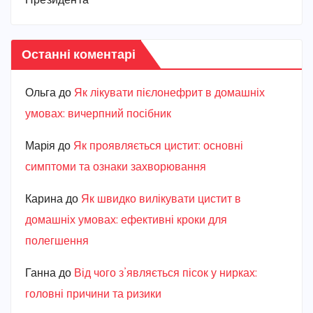
Президента
Останні коментарі
Ольга
до
Як лікувати пієлонефрит в домашніх
умовах: вичерпний посібник
Марiя
до
Як проявляється цистит: основні
симптоми та ознаки захворювання
Карина
до
Як швидко вилікувати цистит в
домашніх умовах: ефективні кроки для
полегшення
Ганна
до
Від чого з’являється пісок у нирках:
головні причини та ризики