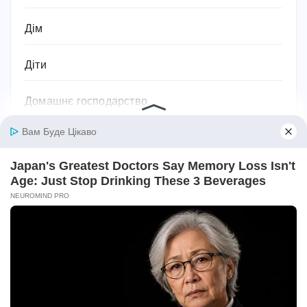
Дім
Діти
Домашнє господарство
Домашні улюбленці
Домашній затишок
Закони України
Здоров'я
Імена та значення імен