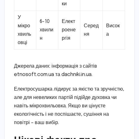
ки
У
6-10
Елект
мікро
Серед
Висок
хвили
роене
хвиль
ня
а
н
ргія
овці
Джерела даних: інформація з сайтів
etnosoft.com.ua та dachniki.in.ua.
Електросушарка лідирує за якістю та зручністю,
але для невеликих партій підійде духовка чи
навіть мікрохвильовка. Якщо ви цінуєте
екологічність і не поспішаєте, сушіння на
повітрі – ваш вибір.