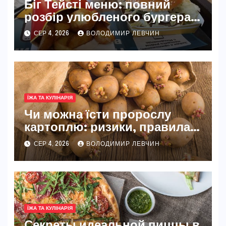
Біг Тейсті меню: повний
розбір улюбленого бургера
McDonald’s
СЕР 4, 2026
ВОЛОДИМИР ЛЕВЧИН
ЇЖА ТА КУЛІНАРІЯ
Чи можна їсти пророслу
картоплю: ризики, правила
та безпечні способи
СЕР 4, 2026
ВОЛОДИМИР ЛЕВЧИН
ЇЖА ТА КУЛІНАРІЯ
Секреты идеальной пиццы в