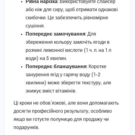
Рівна нарізка
: Використовуйте слайсер
або ніж для сиру, щоб отримати однакові
скибочки. Це забезпечить рівномірне
сушіння.
Попереднє замочування
: Для
збереження кольору замочіть ягоди в
розчині лимонної кислоти (1 ч. л. на 1 л
води) на 5 хвилин.
Попереднє бланшування
: Коротке
занурення ягід у гарячу воду (1-2
хвилини) може зберегти текстуру, але
знижує вміст вітамінів.
Ці кроки не обов’язкові, але вони допомагають
досягти професійного результату, особливо
якщо ви готуєте полуницю для продажу чи
подарунків.