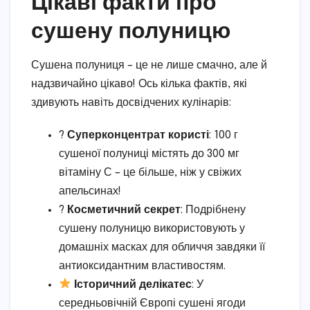
Цікаві факти про
сушену полуницю
Сушена полуниця – це не лише смачно, але й
надзвичайно цікаво! Ось кілька фактів, які
здивують навіть досвідчених кулінарів:
?
Суперконцентрат користі
: 100 г
сушеної полуниці містять до 300 мг
вітаміну С – це більше, ніж у свіжих
апельсинах!
?
Косметичний секрет
: Подрібнену
сушену полуницю використовують у
домашніх масках для обличчя завдяки її
антиоксидантним властивостям.
Історичний делікатес
: У
середньовічній Європі сушені ягоди