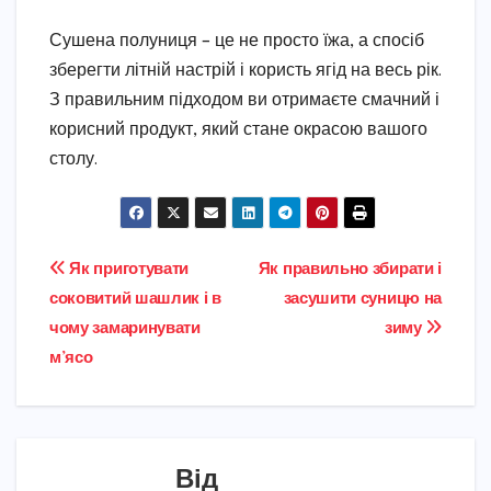
Сушена полуниця – це не просто їжа, а спосіб
зберегти літній настрій і користь ягід на весь рік.
З правильним підходом ви отримаєте смачний і
корисний продукт, який стане окрасою вашого
столу.
Навігація
Як приготувати
Як правильно збирати і
соковитий шашлик і в
засушити суницю на
записів
чому замаринувати
зиму
м’ясо
Від