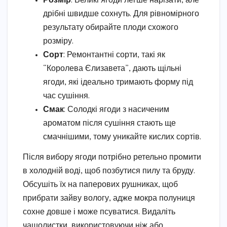
Розмір
: Великі ягоди легше нарізати, але
дрібні швидше сохнуть. Для рівномірного
результату обирайте плоди схожого
розміру.
Сорт
: Ремонтантні сорти, такі як
“Королева Єлизавета”, дають щільні
ягоди, які ідеально тримають форму під
час сушіння.
Смак
: Солодкі ягоди з насиченим
ароматом після сушіння стають ще
смачнішими, тому уникайте кислих сортів.
Після вибору ягоди потрібно ретельно промити
в холодній воді, щоб позбутися пилу та бруду.
Обсушіть їх на паперових рушниках, щоб
прибрати зайву вологу, адже мокра полуниця
сохне довше і може псуватися. Видаліть
чашолистки, використовуючи ніж або