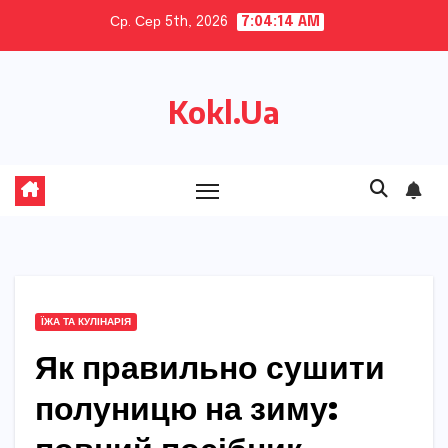
Skip
Ср. Сер 5th, 2026
7:04:15 AM
to
content
Kokl.Ua
ЇЖА ТА КУЛІНАРІЯ
Як правильно сушити
полуницю на зиму: