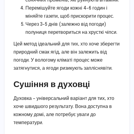
сонячних променів, які руйнують вітаміни.
Перемішуйте ягоди кожні 4-6 годин і
міняйте газети, щоб прискорити процес.
Через 3-5 днів (залежно від погоди)
полуниця перетвориться на хрусткі чіпси.
Цей метод ідеальний для тих, хто хоче зберегти
природний смак ягід, але він залежить від
погоди. У вологому кліматі процес може
затягнутися, а ягоди ризикують запліснявіти.
Сушіння в духовці
Духовка – універсальний варіант для тих, хто
хоче швидшого результату. Вона доступна в
кожному домі, але потребує уваги до
температури.