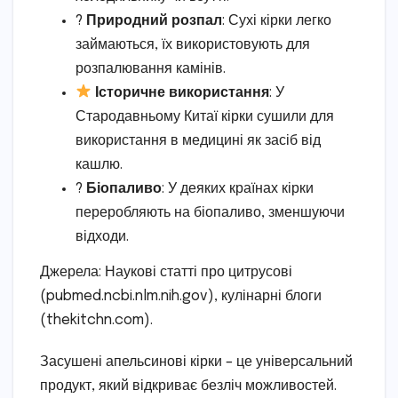
?
Природний розпал
: Сухі кірки легко
займаються, їх використовують для
розпалювання камінів.
Історичне використання
: У
Стародавньому Китаї кірки сушили для
використання в медицині як засіб від
кашлю.
?
Біопаливо
: У деяких країнах кірки
переробляють на біопаливо, зменшуючи
відходи.
Джерела: Наукові статті про цитрусові
(pubmed.ncbi.nlm.nih.gov), кулінарні блоги
(thekitchn.com).
Засушені апельсинові кірки – це універсальний
продукт, який відкриває безліч можливостей.