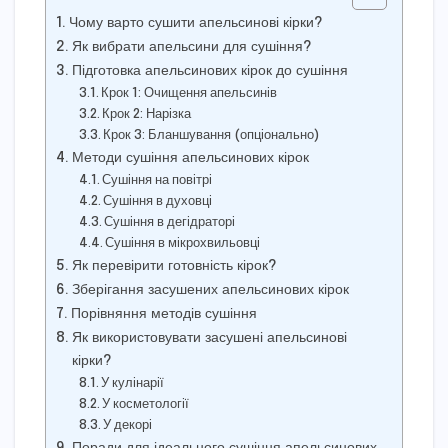
Чому варто сушити апельсинові кірки?
Як вибрати апельсини для сушіння?
Підготовка апельсинових кірок до сушіння
Крок 1: Очищення апельсинів
Крок 2: Нарізка
Крок 3: Бланшування (опціонально)
Методи сушіння апельсинових кірок
Сушіння на повітрі
Сушіння в духовці
Сушіння в дегідраторі
Сушіння в мікрохвильовці
Як перевірити готовність кірок?
Зберігання засушених апельсинових кірок
Порівняння методів сушіння
Як використовувати засушені апельсинові
кірки?
У кулінарії
У косметології
У декорі
Поради для ідеального сушіння апельсинових