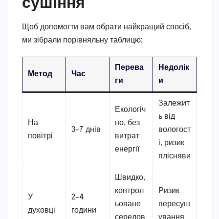
сушіння
Щоб допомогти вам обрати найкращий спосіб,
ми зібрали порівняльну таблицю:
Перева
Недолік
Метод
Час
ги
и
Залежит
Екологіч
ь від
На
но, без
3–7 днів
вологост
повітрі
витрат
і, ризик
енергії
плісняви
Швидко,
контрол
Ризик
У
2–4
ьоване
пересуш
духовці
години
середов
ування