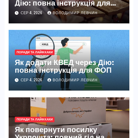
Дію: повна інструкція для
новачків і досвідчених
СЕР 4, 2026
ВОЛОДИМИР ЛЕВЧИН
ПОРАДИ ТА ЛАЙФХАКИ
Як додати КВЕД через Дію:
повна інструкція для ФОП
СЕР 4, 2026
ВОЛОДИМИР ЛЕВЧИН
ПОРАДИ ТА ЛАЙФХАКИ
Як повернути посилку
Укрпошта: повний гід на