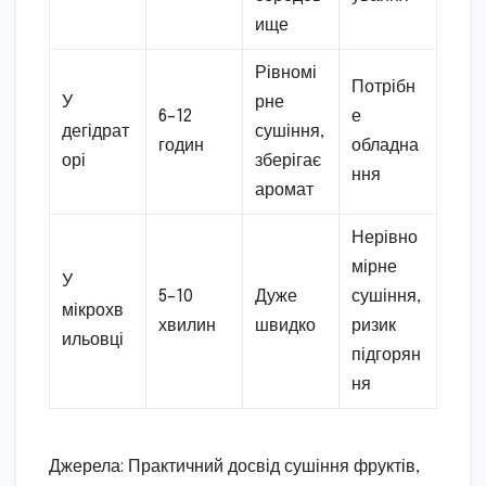
ище
Рівномі
Потрібн
У
рне
6–12
е
дегідрат
сушіння,
годин
обладна
орі
зберігає
ння
аромат
Нерівно
мірне
У
5–10
Дуже
сушіння,
мікрохв
хвилин
швидко
ризик
ильовці
підгорян
ня
Джерела: Практичний досвід сушіння фруктів,