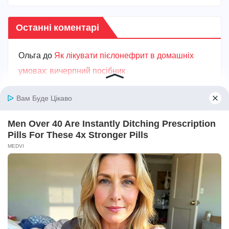
Останні коментарі
Ольга
до
Як лікувати пієлонефрит в домашніх
умовах: вичерпний посібник
Марiя
до
Як проявляється цистит: основні
симптоми та ознаки захворювання
Карина
до
Як швидко вилікувати цистит в
домашніх умовах: ефективні кроки для
полегшення
Ганна
до
Від чого з’являється пісок у нирках:
головні причини та ризики
Карина
до
Як лікувати пієлонефрит в домашніх