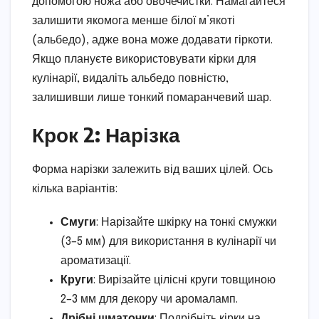
допомогою ножа або овочечистки. Намагайтеся
залишити якомога менше білої м’якоті
(альбедо), адже вона може додавати гіркоти.
Якщо плануєте використовувати кірки для
кулінарії, видаліть альбедо повністю,
залишивши лише тонкий помаранчевий шар.
Крок 2: Нарізка
Форма нарізки залежить від ваших цілей. Ось
кілька варіантів:
Смуги
: Нарізайте шкірку на тонкі смужки
(3–5 мм) для використання в кулінарії чи
ароматизації.
Круги
: Вирізайте цілісні круги товщиною
2–3 мм для декору чи аромаламп.
Дрібні шматочки
: Подрібніть кірки на