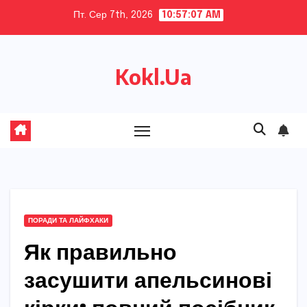
Skip
Пт. Сер 7th, 2026
10:57:08 AM
to
content
Kokl.Ua
ПОРАДИ ТА ЛАЙФХАКИ
Як правильно
засушити апельсинові