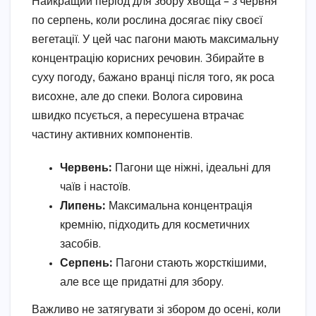
Найкращий період для збору хвоща – з червня
по серпень, коли рослина досягає піку своєї
вегетації. У цей час пагони мають максимальну
концентрацію корисних речовин. Збирайте в
суху погоду, бажано вранці після того, як роса
висохне, але до спеки. Волога сировина
швидко псується, а пересушена втрачає
частину активних компонентів.
Червень:
Пагони ще ніжні, ідеальні для
чаїв і настоїв.
Липень:
Максимальна концентрація
кремнію, підходить для косметичних
засобів.
Серпень:
Пагони стають жорсткішими,
але все ще придатні для збору.
Важливо не затягувати зі збором до осені, коли