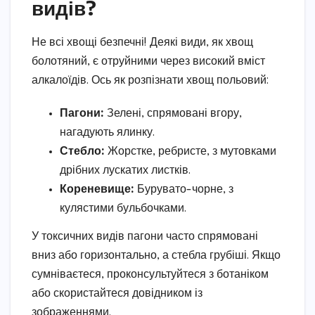
видів?
Не всі хвощі безпечні! Деякі види, як хвощ
болотяний, є отруйними через високий вміст
алкалоїдів. Ось як розпізнати хвощ польовий:
Пагони:
Зелені, спрямовані вгору,
нагадують ялинку.
Стебло:
Жорстке, ребристе, з мутовками
дрібних лускатих листків.
Кореневище:
Бурувато-чорне, з
кулястими бульбочками.
У токсичних видів пагони часто спрямовані
вниз або горизонтально, а стебла грубіші. Якщо
сумніваєтеся, проконсультуйтеся з ботаніком
або скористайтеся довідником із
зображеннями.