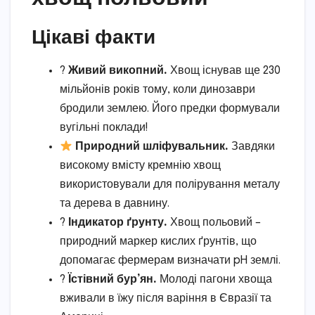
Цікаві факти
?
Живий викопний.
Хвощ існував ще 230
мільйонів років тому, коли динозаври
бродили землею. Його предки формували
вугільні поклади!
Природний шліфувальник.
Завдяки
високому вмісту кремнію хвощ
використовували для полірування металу
та дерева в давнину.
?
Індикатор ґрунту.
Хвощ польовий –
природний маркер кислих ґрунтів, що
допомагає фермерам визначати pH землі.
?
Їстівний бур’ян.
Молоді пагони хвоща
вживали в їжу після варіння в Євразії та