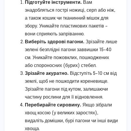
Підготуйте інструменти.
Вам
знадобляться гострі ножиці, серп або ніж,
а також кошик чи тканинний мішок для
збору. Уникайте пластикових пакетів –
вони сприяють запріванню.
Виберіть здорові пагони.
Зрізайте лише
зелені безплідні пагони заввишки 15–40
см. Уникайте пожовклих, пошкоджених
або спороносних (бурих) стебел.
Зрізайте акуратно.
Відступіть 5–10 см від
землі, щоб не пошкодити кореневище.
Зрізайте пагони під кутом, залишаючи
частину рослини для її відновлення.
Перебирайте сировину.
Якщо зібрали
хвощ косою (у великих заростях),
видаліть домішки, бурі пагони чи інші види
хвоща.