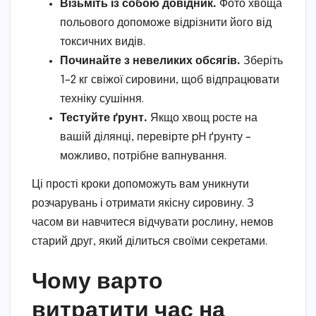
Візьміть із собою довідник.
Фото хвоща
польового допоможе відрізнити його від
токсичних видів.
Починайте з невеликих обсягів.
Зберіть
1–2 кг свіжої сировини, щоб відпрацювати
техніку сушіння.
Тестуйте ґрунт.
Якщо хвощ росте на
вашій ділянці, перевірте pH ґрунту –
можливо, потрібне вапнування.
Ці прості кроки допоможуть вам уникнути
розчарувань і отримати якісну сировину. З
часом ви навчитеся відчувати рослину, немов
старий друг, який ділиться своїми секретами.
Чому варто
витратити час на