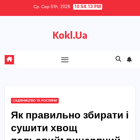
Skip
Ср. Сер 5th, 2026
10:54:14 PM
to
content
Kokl.Ua
САДІВНИЦТВО ТА РОСЛИНИ
Як правильно збирати і
сушити хвощ