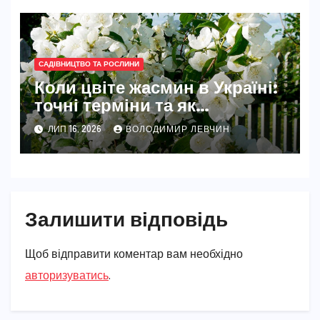
САДІВНИЦТВО ТА РОСЛИНИ
Коли цвіте жасмин в Україні:
точні терміни та як
забезпечити рясне цвітіння
ЛИП 16, 2026
ВОЛОДИМИР ЛЕВЧИН
Залишити відповідь
Щоб відправити коментар вам необхідно
авторизуватись
.