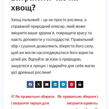
хвощ?
Хвощ польовий – це не просто рослина, а
справжній природний еліксир, який може
зміцнити ваше здоров’я, покращити красу та
навіть допомогти у господарстві. Правильний
збір і сушіння дозволяють зберегти його силу,
щоб ви могли насолоджуватися його користю
цілий рік. Відчуйте зв’язок із природою,
зануртеся в процес і відкрийте для себе магію
цієї древньої рослини!
Навігація
Як правильно збирати
Як правильно збирати і
і засушити тархун для
засушити щавель:
записів