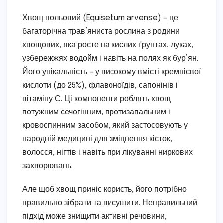
Хвощ польовий (Equisetum arvense) – це
багаторічна трав’яниста рослина з родини
хвощових, яка росте на кислих ґрунтах, луках,
узбережжях водойм і навіть на полях як бур’ян.
Його унікальність – у високому вмісті кремнієвої
кислоти (до 25%), флавоноїдів, сапонінів і
вітаміну С. Ці компоненти роблять хвощ
потужним сечогінним, протизапальним і
кровоспинним засобом, який застосовують у
народній медицині для зміцнення кісток,
волосся, нігтів і навіть при лікуванні ниркових
захворювань.
Але щоб хвощ приніс користь, його потрібно
правильно зібрати та висушити. Неправильний
підхід може знищити активні речовини,