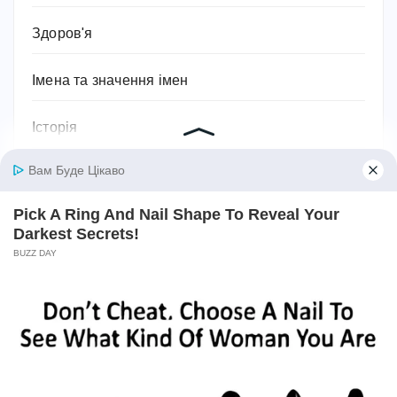
Здоров'я
Імена та значення імен
Історія
Їжа та кулінарія
Квіти
Космос
Краса
Культура та мистецтво