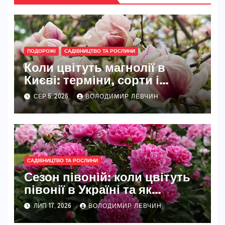
ПОДОРОЖІ
САДІВНИЦТВО ТА РОСЛИНИ
Коли цвітуть магнолії в
Києві: терміни, сорти і
найкращі місця
СЕР 5, 2026
ВОЛОДИМИР ЛЕВЧИН
САДІВНИЦТВО ТА РОСЛИНИ
Сезон півоній: коли цвітуть
півонії в Україні та як
розкрити їхню повну красу
ЛИП 17, 2026
ВОЛОДИМИР ЛЕВЧИН