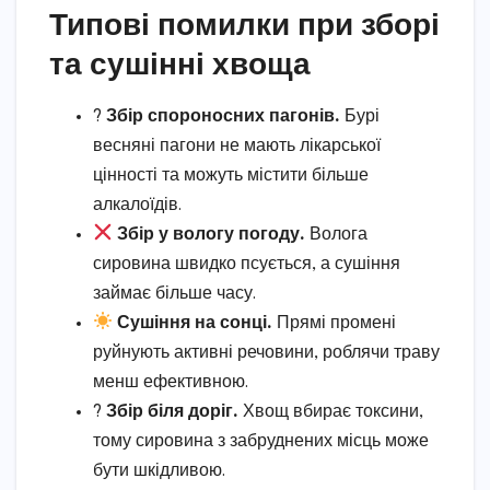
Типові помилки при зборі
та сушінні хвоща
?
Збір спороносних пагонів.
Бурі
весняні пагони не мають лікарської
цінності та можуть містити більше
алкалоїдів.
Збір у вологу погоду.
Волога
сировина швидко псується, а сушіння
займає більше часу.
Сушіння на сонці.
Прямі промені
руйнують активні речовини, роблячи траву
менш ефективною.
?️
Збір біля доріг.
Хвощ вбирає токсини,
тому сировина з забруднених місць може
бути шкідливою.