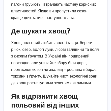
пагони грубіють і втрачають частину корисних
властивостей. Якщо ви пропустили сезон,
краще дочекатися наступного літа.
Де шукати хвощ?
Хвощ польовий любить вологі місця: береги
річок, озер, вологі луки, лісові галявини та поля
з кислим ґрунтом. В Україні він поширений
повсюдно, але уникайте збору біля доріг,
промислових зон чи звалищ – рослина вбирає
токсини з ґрунту. Шукайте чисті екологічні зони,
де хвощ росте густими зеленими килимами.
Як відрізнити хвощ
польовий від інших