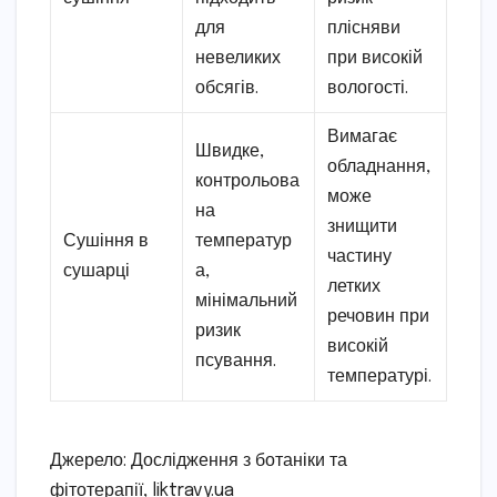
для
плісняви
невеликих
при високій
обсягів.
вологості.
Вимагає
Швидке,
обладнання,
контрольова
може
на
знищити
Сушіння в
температур
частину
сушарці
а,
летких
мінімальний
речовин при
ризик
високій
псування.
температурі.
Джерело: Дослідження з ботаніки та
фітотерапії, liktravy.ua