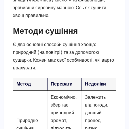
знищити кремнієву кислоту та флавоноїди,
зробивши сировину марною. Ось як сушити
хвощ правильно.
Методи сушіння
Є два основні способи сушіння хвоща:
природний (на повітрі) та за допомогою
сушарки. Кожен має свої особливості, які варто
врахувати.
Метод
Переваги
Недоліки
Економічно,
Залежить
зберігає
від погоди,
природний
довший
Природне
аромат,
процес,
сушіння
підходить
ризик