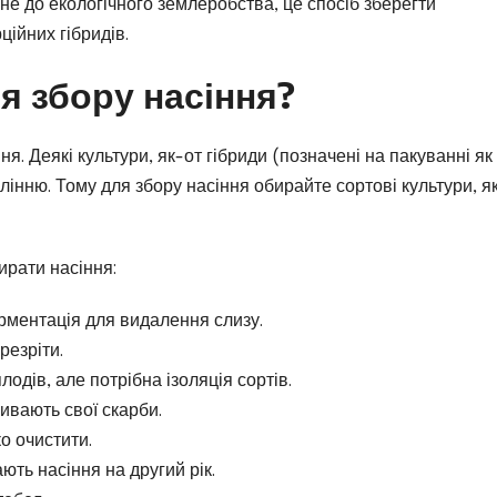
агне до екологічного землеробства, це спосіб зберегти
ційних гібридів.
ля збору насіння?
я. Деякі культури, як-от гібриди (позначені на пакуванні як 
інню. Тому для збору насіння обирайте сортові культури, як
ирати насіння:
ерментація для видалення слизу.
резріти.
плодів, але потрібна ізоляція сортів.
ривають свої скарби.
ко очистити.
ають насіння на другий рік.