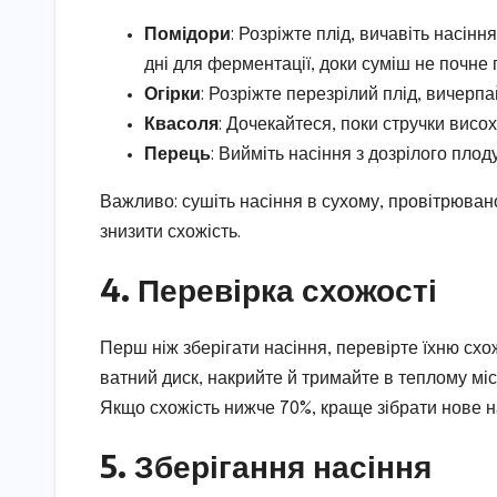
Помідори
: Розріжте плід, вичавіть насінн
дні для ферментації, доки суміш не почне 
Огірки
: Розріжте перезрілий плід, вичерпа
Квасоля
: Дочекайтеся, поки стручки висох
Перець
: Вийміть насіння з дозрілого плод
Важливо: сушіть насіння в сухому, провітрюван
знизити схожість.
4. Перевірка схожості
Перш ніж зберігати насіння, перевірте їхню схожі
ватний диск, накрийте й тримайте в теплому місц
Якщо схожість нижче 70%, краще зібрати нове н
5. Зберігання насіння