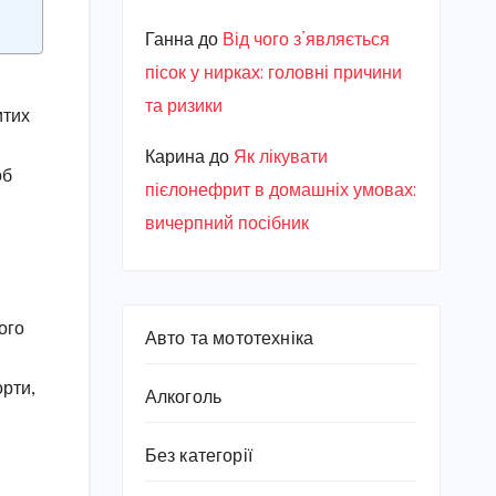
Ганна
до
Від чого з’являється
пісок у нирках: головні причини
та ризики
итих
Карина
до
Як лікувати
об
пієлонефрит в домашніх умовах:
вичерпний посібник
ого
Авто та мототехніка
орти,
Алкоголь
Без категорії