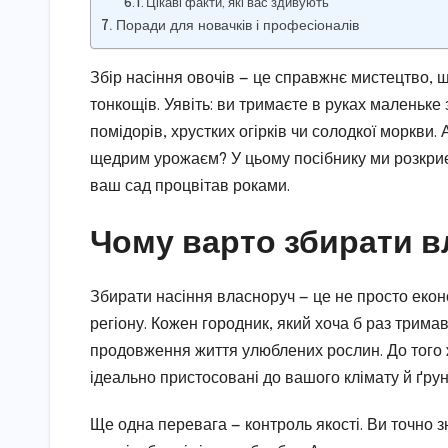
Цікаві факти, які вас здивують
Поради для новачків і професіоналів
Збір насіння овочів — це справжнє мистецтво, щ
тонкощів. Уявіть: ви тримаєте в руках маленьке 
помідорів, хрустких огірків чи солодкої моркви.
щедрим урожаєм? У цьому посібнику ми розкриєм
ваш сад процвітав роками.
Чому варто збирати в
Збирати насіння власноруч — це не просто еконо
регіону. Кожен городник, який хоча б раз тримав
продовження життя улюблених рослин. До того 
ідеально пристосовані до вашого клімату й ґрун
Ще одна перевага — контроль якості. Ви точно з