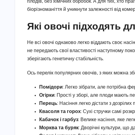
плодів, без хімічних обробок. А для тих, хто пр
біорізноманіття й уникнути залежності від комер
Які овочі підходять д
Не всі овочі однаково легко віддають своє насінн
не передають свої властивості наступному покол
зберігають генетичну стабільність.
Ось перелік популярних овочів, з яких можна зб
Помідори
: Легко зібрати, але потрібна ф
Огірки
: Прості у зборі, але плоди мають пе
Перець
: Насіння легко дістати з дозрілих 
Квасоля та горох
: Сухі стручки самі розк
Кабачок і гарбуз
: Велике насіння, яке лег
Морква та буряк
: Дворічні культури, що д