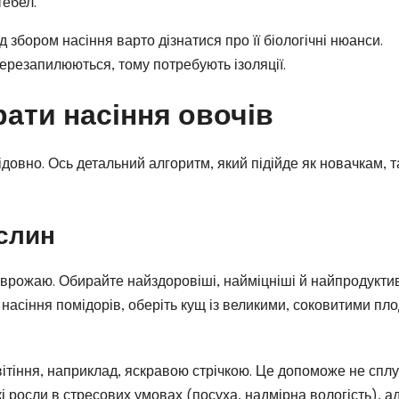
тебел.
 збором насіння варто дізнатися про її біологічні нюанси.
перезапилюються, тому потребують ізоляції.
рати насіння овочів
ідовно. Ось детальний алгоритм, який підійде як новачкам, та
ослин
врожаю. Обирайте найздоровіші, найміцніші й найпродукти
 насіння помідорів, оберіть кущ із великими, соковитими пл
вітіння, наприклад, яскравою стрічкою. Це допоможе не спл
які росли в стресових умовах (посуха, надмірна вологість), а