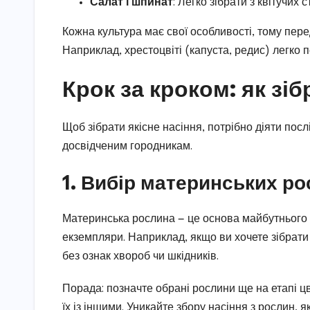
Салат і шпинат
: Легко зібрати з квітучих с
Кожна культура має свої особливості, тому перед
Наприклад, хрестоцвіті (капуста, редис) легко 
Крок за кроком: як зіб
Щоб зібрати якісне насіння, потрібно діяти посл
досвідченим городникам.
1. Вибір материнських р
Материнська рослина — це основа майбутнього 
екземпляри. Наприклад, якщо ви хочете зібрати
без ознак хвороб чи шкідників.
Порада: позначте обрані рослини ще на етапі ц
їх із іншими. Уникайте збору насіння з рослин, 