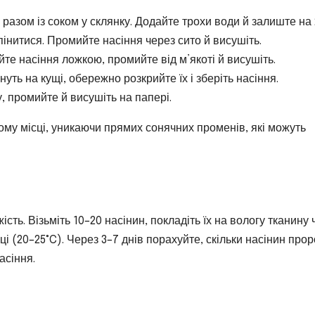
я разом із соком у склянку. Додайте трохи води й залиште на
пінитися. Промийте насіння через сито й висушіть.
йте насіння ложкою, промийте від м’якоті й висушіть.
нуть на кущі, обережно розкрийте їх і зберіть насіння.
у, промийте й висушіть на папері.
ому місці, уникаючи прямих сонячних променів, які можуть
сть. Візьміть 10–20 насінин, покладіть їх на вологу тканину 
і (20–25°C). Через 3–7 днів порахуйте, скільки насінин прор
асіння.