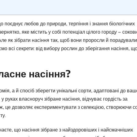
о поєднує любов до природи, терпіння і знання біологічних
зернятко, яке містить у собі потенціал цілого городу — соков
 Але як зібрати насіння так, щоб вони проросли й порадували
о всі секрети: від вибору рослин до зберігання насіння, щ
ласне насіння?
мія, а й спосіб зберегти унікальні сорти, адаптовані до ваш
 у руках власноруч зібране насіння, відчуває гордість за
ж, це дозволяє експериментувати з селекцією, створюючи с
ту.
наєте, що насіння зібране з найздоровіших і найсмачніших