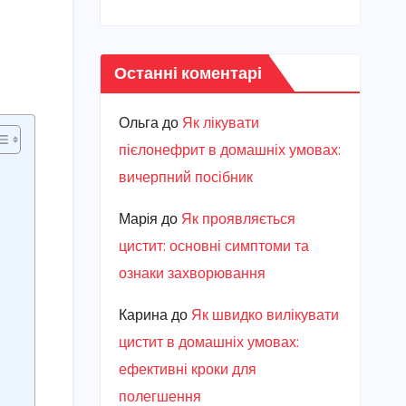
Останні коментарі
Ольга
до
Як лікувати
пієлонефрит в домашніх умовах:
вичерпний посібник
Марiя
до
Як проявляється
цистит: основні симптоми та
ознаки захворювання
Карина
до
Як швидко вилікувати
цистит в домашніх умовах:
ефективні кроки для
полегшення