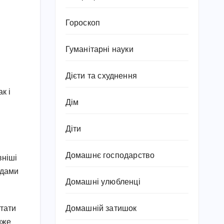
Гороскоп
Гуманітарні науки
Дієти та схуднення
к і
Дім
Діти
Домашнє господарство
вніші
одами
Домашні улюбленці
утати
Домашній затишок
дже