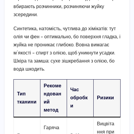
вбирають розчинники, розчиняючи жуйку
зсередини.
Синтетика, натомість, чутлива до хімікатів: тут
олія чи фен – оптимально, бо поверхня гладка, і
жуйка не проникає глибоко. Вовна вимагає
м’якості – спирт з олією, щоб уникнути усадки.
Шкіра та замша: сухе зішкребання з олією, бо
вода шкодить.
Рекоме
Час
Тип
ндован
обробк
Ризики
тканини
ий
и
метод
Вицвіта
Гаряча
ння при