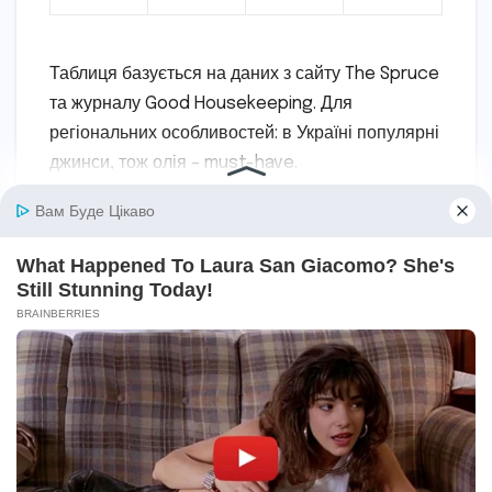
Таблиця базується на даних з сайту The Spruce
та журналу Good Housekeeping. Для
регіональних особливостей: в Україні популярні
джинси, тож олія – must-have.
Врахування типу тканини підвищує успіх
очищення до 95%. Емоційно, правильний вибір
повертає впевненість у гардеробі.
Поради для
профілактики та
догляду після
очищення