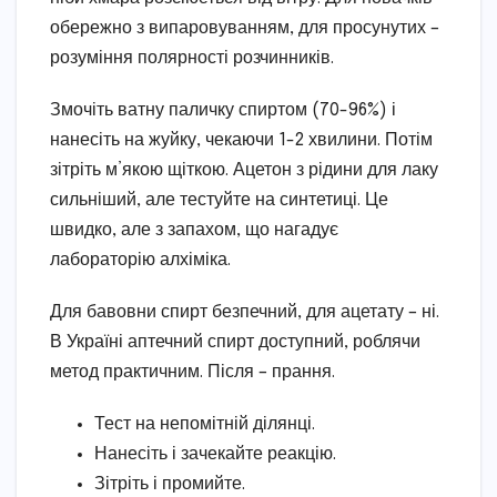
обережно з випаровуванням, для просунутих –
розуміння полярності розчинників.
Змочіть ватну паличку спиртом (70-96%) і
нанесіть на жуйку, чекаючи 1-2 хвилини. Потім
зітріть м’якою щіткою. Ацетон з рідини для лаку
сильніший, але тестуйте на синтетиці. Це
швидко, але з запахом, що нагадує
лабораторію алхіміка.
Для бавовни спирт безпечний, для ацетату – ні.
В Україні аптечний спирт доступний, роблячи
метод практичним. Після – прання.
Тест на непомітній ділянці.
Нанесіть і зачекайте реакцію.
Зітріть і промийте.