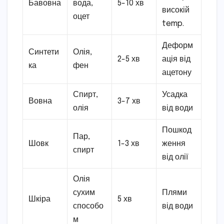
Бавовна
вода,
5-10 хв
високій
оцет
temp.
Деформ
Синтети
Олія,
2-5 хв
ація від
ка
фен
ацетону
Спирт,
Усадка
Вовна
3-7 хв
олія
від води
Пошкод
Пар,
Шовк
1-3 хв
ження
спирт
від олії
Олія
сухим
Плями
Шкіра
5 хв
способо
від води
м