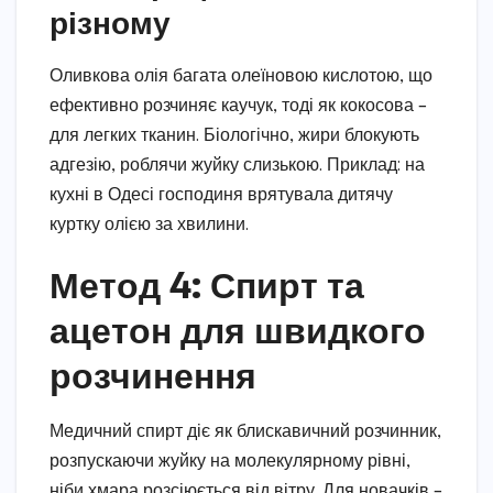
різному
Оливкова олія багата олеїновою кислотою, що
ефективно розчиняє каучук, тоді як кокосова –
для легких тканин. Біологічно, жири блокують
адгезію, роблячи жуйку слизькою. Приклад: на
кухні в Одесі господиня врятувала дитячу
куртку олією за хвилини.
Метод 4: Спирт та
ацетон для швидкого
розчинення
Медичний спирт діє як блискавичний розчинник,
розпускаючи жуйку на молекулярному рівні,
ніби хмара розсіюється від вітру. Для новачків –