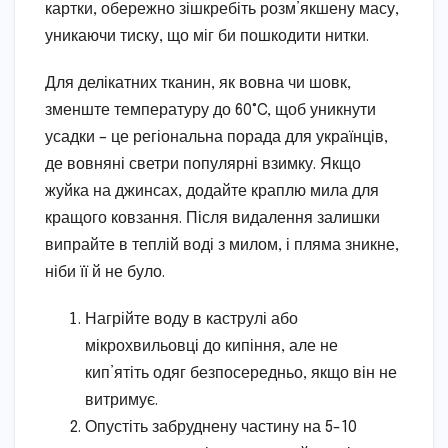
картки, обережно зішкребіть розм’якшену масу,
уникаючи тиску, що міг би пошкодити нитки.
Для делікатних тканин, як вовна чи шовк,
зменште температуру до 60°C, щоб уникнути
усадки – це регіональна порада для українців,
де вовняні светри популярні взимку. Якщо
жуйка на джинсах, додайте краплю мила для
кращого ковзання. Після видалення залишки
випрайте в теплій воді з милом, і пляма зникне,
ніби її й не було.
Нагрійте воду в каструлі або
мікрохвильовці до кипіння, але не
кип’ятіть одяг безпосередньо, якщо він не
витримує.
Опустіть забруднену частину на 5-10