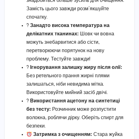
знадобиться більше зусиль для очищення.
Замість цього завжди розм’якшуйте
спочатку.
?
Занадто висока температура на
делікатних тканинах:
Шовк чи вовна
можуть знебарвитися або сісти,
перетворюючи порятунок на нову
проблему. Тестуйте завжди!
?
Ігнорування залишку жиру після олії:
Без ретельного прання жирні плями
залишаться, ніби невидима мітка.
Використовуйте мийний засіб двічі.
?
Використання ацетону на синтетиці
без тесту:
Розчинник може розпустити
волокна, роблячи дірку. Оберіть спирт для
безпеки.
Затримка з очищенням:
Стара жуйка