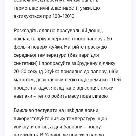
безпечним, а просунуті читачі оцінять
термопластичні властивості гумки, що
активуються при 100-120°C.
Розкладіть одяг на прасувальній дошці,
покладіть аркуш пергаментного паперу або
фольги поверх жуйки. Нагрійте праску до
середньої температури (без пари для
синтетики) і пропрасуйте забруднену ділянку
20-30 секунд. Жуйка прилипне до паперу, ніби
магнітом, дозволяючи легко відокремити її. Цей
процес нагадує, як лід тане від сонця, тільки
навпаки – тепло робить масу податливою.
Важливо тестувати на шві: для вовни
використовуйте низьку температуру, щоб
уникнути опіків, а для бавовни – повну
потужність. В Україні, де праски з парою