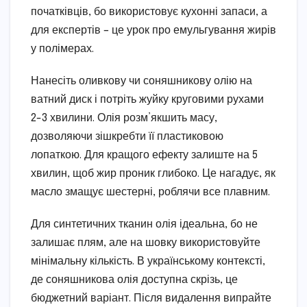
початківців, бо використовує кухонні запаси, а
для експертів – це урок про емульгування жирів
у полімерах.
Нанесіть оливкову чи соняшникову олію на
ватний диск і потріть жуйку круговими рухами
2-3 хвилини. Олія розм’якшить масу,
дозволяючи зішкребти її пластиковою
лопаткою. Для кращого ефекту залиште на 5
хвилин, щоб жир проник глибоко. Це нагадує, як
масло змащує шестерні, роблячи все плавним.
Для синтетичних тканин олія ідеальна, бо не
залишає плям, але на шовку використовуйте
мінімальну кількість. В українському контексті,
де соняшникова олія доступна скрізь, це
бюджетний варіант. Після видалення випрайте