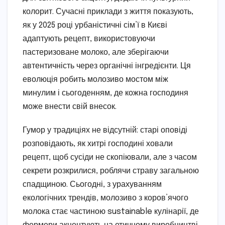
колорит. Сучасні приклади з життя показують,
як у 2025 році урбаністичні сім’ї в Києві
адаптують рецепт, використовуючи
пастеризоване молоко, але зберігаючи
автентичність через органічні інгредієнти. Ця
еволюція робить молозиво мостом між
минулим і сьогоденням, де кожна господиня
може внести свій внесок.
Гумор у традиціях не відсутній: старі оповіді
розповідають, як хитрі господині ховали
рецепт, щоб сусіди не скопіювали, але з часом
секрети розкрилися, роблячи страву загальною
спадщиною. Сьогодні, з урахуванням
екологічних трендів, молозиво з коров’ячого
молока стає частиною sustainable кулінарії, де