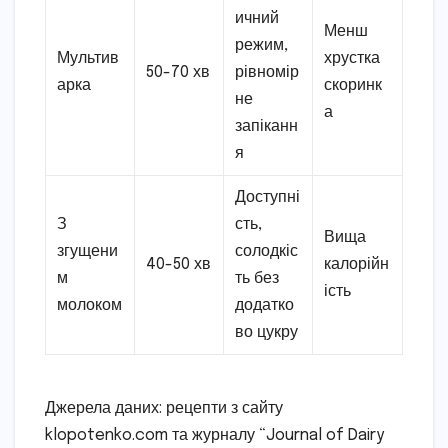
ичний
Менш
режим,
Мультив
хрустка
50-70 хв
рівномір
арка
скоринк
не
а
запіканн
я
Доступні
З
сть,
Вища
згущени
солодкіс
40-50 хв
калорійн
м
ть без
ість
молоком
додатко
во цукру
Джерела даних: рецепти з сайту
klopotenko.com та журналу “Journal of Dairy