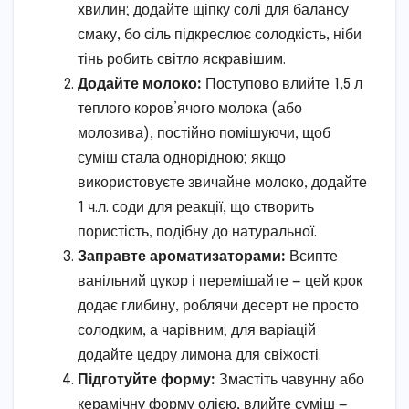
хвилин; додайте щіпку солі для балансу
смаку, бо сіль підкреслює солодкість, ніби
тінь робить світло яскравішим.
Додайте молоко:
Поступово влийте 1,5 л
теплого коров’ячого молока (або
молозива), постійно помішуючи, щоб
суміш стала однорідною; якщо
використовуєте звичайне молоко, додайте
1 ч.л. соди для реакції, що створить
пористість, подібну до натуральної.
Заправте ароматизаторами:
Всипте
ванільний цукор і перемішайте — цей крок
додає глибину, роблячи десерт не просто
солодким, а чарівним; для варіацій
додайте цедру лимона для свіжості.
Підготуйте форму:
Змастіть чавунну або
керамічну форму олією, влийте суміш —