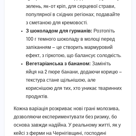
зелень, як-от кріп, для серцевої страви,
популярної в східних регіонах; подавайте
з сметаною для кремовості.
З шоколадом для гурманів:
Розтопіть
100 г темного шоколаду в молоці перед
запіканням — це створить мармуровий
ефект, з гіркотою, що балансує солодкість.
Вегетаріанська з бананом:
Замініть
яйця на 2 пюре банани, додаючи корицю —
текстура стане щільнішою, але
кориснішою для тих, хто уникає тваринних
продуктів.
Кожна варіація розкриває нові грані молозива,
дозволяючи експериментувати без ризику, бо
основа завжди надійна. У реальному житті, як у
кейсі з ферми на Чернігівщині, господині