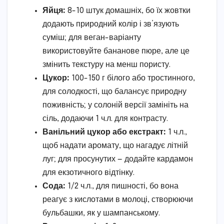
Яйця:
8-10 штук домашніх, бо їх жовтки
додають природний колір і зв’язують
суміш; для веган-варіанту
використовуйте бананове пюре, але це
змінить текстуру на менш пористу.
Цукор:
100-150 г білого або тростинного,
для солодкості, що балансує природну
поживність; у солоній версії замініть на
сіль, додаючи 1 ч.л. для контрасту.
Ванільний цукор або екстракт:
1 ч.л.,
щоб надати аромату, що нагадує літній
луг; для просунутих — додайте кардамон
для екзотичного відтінку.
Сода:
1/2 ч.л., для пишності, бо вона
реагує з кислотами в молоці, створюючи
бульбашки, як у шампанському.