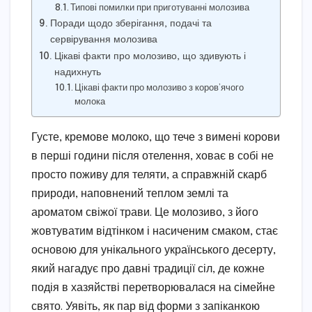
Типові помилки при приготуванні молозива
Поради щодо зберігання, подачі та
сервірування молозива
Цікаві факти про молозиво, що здивують і
надихнуть
Цікаві факти про молозиво з коров’ячого
молока
Густе, кремове молоко, що тече з вимені корови
в перші години після отелення, ховає в собі не
просто поживу для теляти, а справжній скарб
природи, наповнений теплом землі та
ароматом свіжої трави. Це молозиво, з його
жовтуватим відтінком і насиченим смаком, стає
основою для унікального українського десерту,
який нагадує про давні традиції сіл, де кожне
подія в хазяйстві перетворювалася на сімейне
свято. Уявіть, як пар від форми з запіканкою