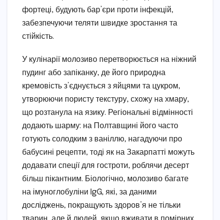
фортеці, будують бар’єри проти інфекцій,
забезпечуючи теляти швидке зростання та
стійкість.
У кулінарії молозиво перетворюється на ніжний
пудинг або запіканку, де його природна
кремовість з’єднується з яйцями та цукром,
утворюючи пористу текстуру, схожу на хмару,
що розтанула на язику. Регіональні відмінності
додають шарму: на Полтавщині його часто
готують солодким з ваніллю, нагадуючи про
бабусині рецепти, тоді як на Закарпатті можуть
додавати спеції для гостроти, роблячи десерт
більш пікантним. Біологічно, молозиво багате
на імуноглобуліни IgG, які, за даними
досліджень, покращують здоров’я не тільки
тварин, але й людей, якщо вживати в помірних