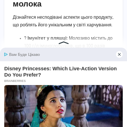
молока
Дізнайтеся несподівані аспекти цього продукту,
що роблять його унікальним у світі харчування.
?
Імунітет у пляшці:
Молозиво містить до
100 г/л імуноглобулінів, що в 100 разів
більше, ніж у звичайному молоці,
захищаючи теля від хвороб з перших
годин життя.
Історичний делікатес:
У давній
Україні молозиво вважалося магічним, і
його вживання обіцяло родючість —
традиція, що триває досі в селах.
?
Суперфуд 2025:
За даними “Journal of
Dairy Science”, молозиво використовують
у спортивних добавках для відновлення