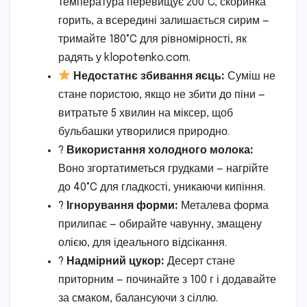
температура перевищує 200°C, скоринка
горить, а всередині залишається сирим —
тримайте 180°C для рівномірності, як
радять у klopotenko.com.
Недостатнє збивання яєць:
Суміш не
стане пористою, якщо не збити до піни —
витратьте 5 хвилин на міксер, щоб
бульбашки утворилися природно.
?
Використання холодного молока:
Воно згортатиметься грудками — нагрійте
до 40°C для гладкості, уникаючи кипіння.
?
Ігнорування форми:
Металева форма
прилипає — обирайте чавунну, змащену
олією, для ідеального відсікання.
?
Надмірний цукор:
Десерт стане
приторним — починайте з 100 г і додавайте
за смаком, балансуючи з сіллю.