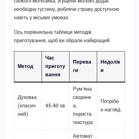
свіжого молозива, згущене молоко додає
необхідну густину, роблячи страву доступною
навіть у міських умовах.
Ось порівняльна таблиця методів
приготування, щоб ви обрали найкращий:
Час
Перева
Недолік
Метод
приготу
ги
и
вання
Рум’яна
Духовка
скоринк
Потрібе
(класич
45-60 хв
а,
н нагляд
ний)
пориста
текстура
Автомат