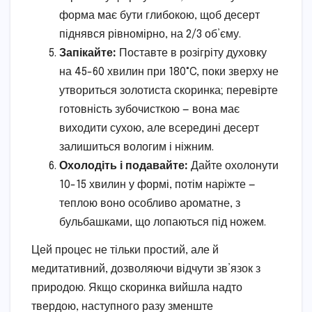
форма має бути глибокою, щоб десерт
піднявся рівномірно, на 2/3 об’єму.
Запікайте:
Поставте в розігріту духовку
на 45-60 хвилин при 180°C, поки зверху не
утвориться золотиста скоринка; перевірте
готовність зубочисткою — вона має
виходити сухою, але всередині десерт
залишиться вологим і ніжним.
Охолодіть і подавайте:
Дайте охолонути
10-15 хвилин у формі, потім наріжте —
теплою воно особливо ароматне, з
бульбашками, що лопаються під ножем.
Цей процес не тільки простий, але й
медитативний, дозволяючи відчути зв’язок з
природою. Якщо скоринка вийшла надто
твердою, наступного разу зменште