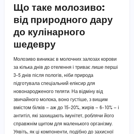
Що таке молозиво:
від природного дару
до кулінарного
шедевру
Молозиво виникає в молочних залозах корови
за кілька днів до отелення і триває лише перші
3-5 днів після пологів, ніби природа
підготувала спеціальний еліксир для
новонародженого теляти. На відміну від
звичайного молока, воно густіше, з вищим
вмістом білків — аж до 15-20%, жирів — 6-10% — і
антитіл, які захищають імунітет, роблячи його
справжнім щитом для маленького організму.
Уявіть, як ці компоненти, подібно до захисної