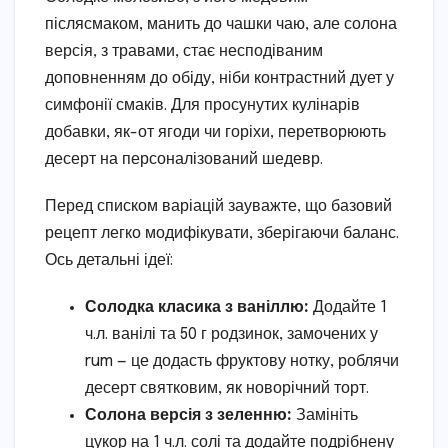
післясмаком, манить до чашки чаю, але солона
версія, з травами, стає несподіваним
доповненням до обіду, ніби контрастний дует у
симфонії смаків. Для просунутих кулінарів
добавки, як-от ягоди чи горіхи, перетворюють
десерт на персоналізований шедевр.
Перед списком варіацій зауважте, що базовий
рецепт легко модифікувати, зберігаючи баланс.
Ось детальні ідеї:
Солодка класика з ваніллю:
Додайте 1
ч.л. ванілі та 50 г родзинок, замочених у
rum — це додасть фруктову нотку, роблячи
десерт святковим, як новорічний торт.
Солона версія з зеленню:
Замініть
цукор на 1 ч.л. солі та додайте подрібнену