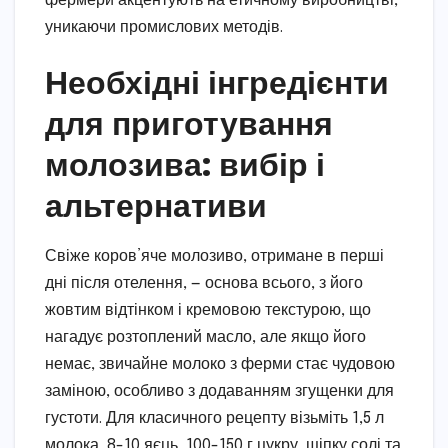
фермери акцентують на етичному виробництві,
уникаючи промислових методів.
Необхідні інгредієнти
для приготування
молозива: вибір і
альтернативи
Свіже коров’яче молозиво, отримане в перші
дні після отелення, — основа всього, з його
жовтим відтінком і кремовою текстурою, що
нагадує розтоплений масло, але якщо його
немає, звичайне молоко з ферми стає чудовою
заміною, особливо з додаванням згущенки для
густоти. Для класичного рецепту візьміть 1,5 л
молока, 8-10 яєць, 100-150 г цукру, щіпку солі та