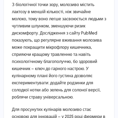
З біологічної точки зору, молозиво містить
лактозу в меншій кількості, ніж звичайне
молоко, тому воно легше засвоюється людьми з
чутливим шлунком, зменшуючи ризик
дискомфорту. Дослідження з сайту PubMed
показують, що регулярне вживання молозива
може покращити мікрофлору кишечника,
сприяючи кращому травленню та навіть
психологічному благополуччю, бо здоровий
кишечник — ключ до гарного настрою. У
кулінарному плані його густина дозволяє
експериментувати: додайте родзинки для
солодкої нотки або зелень для солоної версії,
роблячи страву універсальною.
Для просунутих кулінарів молозиво стає
основою для інновацій — у 2025 році фермери в