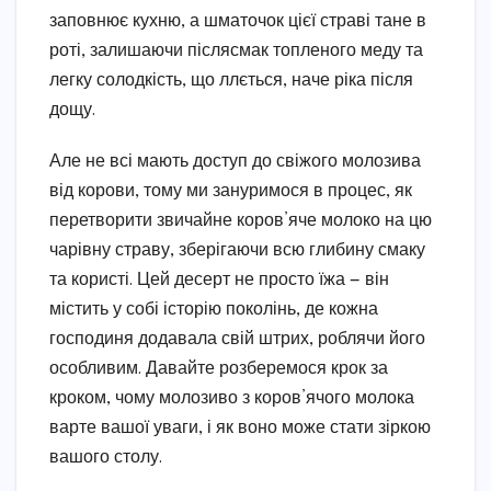
заповнює кухню, а шматочок цієї страві тане в
роті, залишаючи післясмак топленого меду та
легку солодкість, що ллється, наче ріка після
дощу.
Але не всі мають доступ до свіжого молозива
від корови, тому ми зануримося в процес, як
перетворити звичайне коров’яче молоко на цю
чарівну страву, зберігаючи всю глибину смаку
та користі. Цей десерт не просто їжа — він
містить у собі історію поколінь, де кожна
господиня додавала свій штрих, роблячи його
особливим. Давайте розберемося крок за
кроком, чому молозиво з коров’ячого молока
варте вашої уваги, і як воно може стати зіркою
вашого столу.