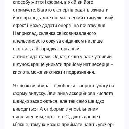
способу життя і форми, в якій ви його
отримуєте. Багато експертів радять вживати
його вранці, адже він має легкий стимулюючий
ефект і може додати енергії на початку дня.
Наприклад, склянка свіжовичавленого
апельсинового соку за сніданком не лише
освіжає, а й заряджає організм
антиоксидантами. Однак, якщо у вас чутливий
шлунок, краще уникати прийому натщесерце —
кислота може викликати подразнення.
Якщо ж ви обираєте добавки, зверніть увагу на
форму випуску. Звичайна аскорбінова кислота
швидко засвоюється, але так само швидко
виводиться. А от форми з уповільненим
вивільненням, як естер-С, діють довше і
м’якше, тому їх можна приймати навіть увечері.