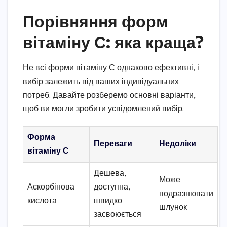
Порівняння форм
вітаміну С: яка краща?
Не всі форми вітаміну С однаково ефективні, і
вибір залежить від ваших індивідуальних
потреб. Давайте розберемо основні варіанти,
щоб ви могли зробити усвідомлений вибір.
Форма
Переваги
Недоліки
вітаміну С
Дешева,
Може
Аскорбінова
доступна,
подразнювати
кислота
швидко
шлунок
засвоюється