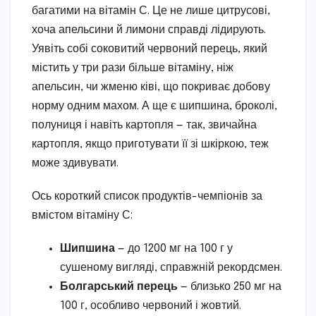
багатими на вітамін С. Це не лише цитрусові,
хоча апельсини й лимони справді лідирують.
Уявіть собі соковитий червоний перець, який
містить у три рази більше вітаміну, ніж
апельсин, чи жменю ківі, що покриває добову
норму одним махом. А ще є шипшина, броколі,
полуниця і навіть картопля — так, звичайна
картопля, якщо приготувати її зі шкіркою, теж
може здивувати.
Ось короткий список продуктів-чемпіонів за
вмістом вітаміну С:
Шипшина
— до 1200 мг на 100 г у
сушеному вигляді, справжній рекордсмен.
Болгарський перець
— близько 250 мг на
100 г, особливо червоний і жовтий.