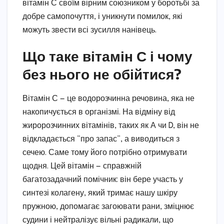
вітамін С своїм вірним союзником у боротьбі за
добре самопочуття, і уникнути помилок, які
можуть звести всі зусилля нанівець.
Що таке вітамін С і чому
без нього не обійтися?
Вітамін С — це водорозчинна речовина, яка не
накопичується в організмі. На відміну від
жиророзчинних вітамінів, таких як А чи D, він не
відкладається “про запас”, а виводиться з
сечею. Саме тому його потрібно отримувати
щодня. Цей вітамін — справжній
багатозадачний помічник: він бере участь у
синтезі колагену, який тримає нашу шкіру
пружною, допомагає загоювати рани, зміцнює
судини і нейтралізує вільні радикали, що