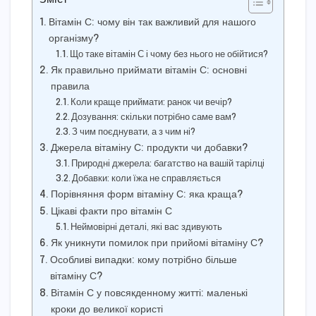
Зміст
Вітамін С: чому він так важливий для нашого
організму?
Що таке вітамін С і чому без нього не обійтися?
Як правильно приймати вітамін С: основні
правила
Коли краще приймати: ранок чи вечір?
Дозування: скільки потрібно саме вам?
З чим поєднувати, а з чим ні?
Джерела вітаміну С: продукти чи добавки?
Природні джерела: багатство на вашій тарілці
Добавки: коли їжа не справляється
Порівняння форм вітаміну С: яка краща?
Цікаві факти про вітамін С
Неймовірні деталі, які вас здивують
Як уникнути помилок при прийомі вітаміну С?
Особливі випадки: кому потрібно більше
вітаміну С?
Вітамін С у повсякденному житті: маленькі
кроки до великої користі