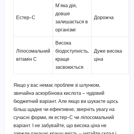
М’яка дія,
довше
Естер-С
Дорожча
залишається в
організмі
Висока
Ліпосомальний
біодоступність,
Дуже висока
вітамін С
краще
ціна
засвоюється
Якщо у вас немає проблем зі шлунком,
звичайна аскорбінова кислота — чудовий
бюджетний варіант. Але якщо ви шукаєте щось
більш щадне чи ефективне, зверніть увагу на
сучасні форми, як естер-С чи ліпосомальний
варіант. І не забувайте, що висока ціна не
завжди означає кращу якість — читайте склад і