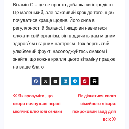
Вітамін С — це не просто добавка чи інгредієнт.
Це маленький, але важливий крок до того, щоб
почуватися краще щодня. Його сила в
регулярності й балансі, і якщо ви навчитеся
слухати свій організм, він віддячить вам міцним
здоров’ям і гарним настроєм. Тож беріть свій
улюблений фрукт, насолоджуйтесь смаком і
знайте, що кожна крапля цього вітаміну працює
на ваше благо.
Навігація
Як зрозуміти, що
Як дізнатися свого
скоро почнуться перші
сімейного лікаря:
записів
місячні: ключові ознаки
покроковий гайд для
всіх