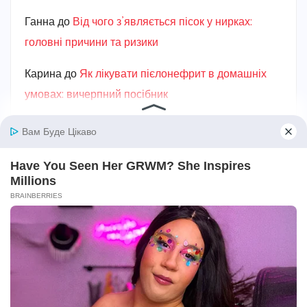
Ганна
до
Від чого з’являється пісок у нирках:
головні причини та ризики
Карина
до
Як лікувати пієлонефрит в домашніх
умовах: вичерпний посібник
Авто та мототехніка
Алкоголь
Без категорії
Безпека
Біографії та історії життя