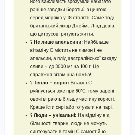
його важливість зрозуміли набагато
раніше завдяки боротьбі з цингою
серед моряків у 18 столітті. Саме тоді
британський лікар Джеймс Лінд довів,
що цитрусові рятують життя.
?
Не лише апельсини:
Найбільше
вітаміну С містить не лимон і не
апельсин, а плід австралійської какаду
сливи — до 3000 мг на 100 г. Це
справжня вітамінна бомба!
?
Тепло — ворог:
Вітамін С
руйнується вже при 60°C, тому варені
овочі втрають більшу частину користі.
Краще їсти сирі або готувати на парі.
?
Люди — унікальні:
На відміну від
більшості тварин, люди не можуть
синтезувати вітамін С самостійно