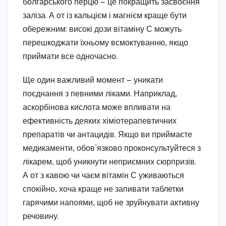
болгарського перцю — це покращить засвоєння
заліза. А от із кальцієм і магнієм краще бути
обережним: високі дози вітаміну С можуть
перешкоджати їхньому всмоктуванню, якщо
приймати все одночасно.
Ще один важливий момент — уникати
поєднання з певними ліками. Наприклад,
аскорбінова кислота може впливати на
ефективність деяких хіміотерапевтичних
препаратів чи антацидів. Якщо ви приймаєте
медикаменти, обов’язково проконсультуйтеся з
лікарем, щоб уникнути неприємних сюрпризів.
А от з кавою чи чаєм вітамін С уживаються
спокійно, хоча краще не запивати таблетки
гарячими напоями, щоб не зруйнувати активну
речовину.