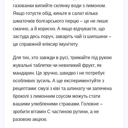
газованки випийте склянку води з лимоном.
Якщо готуєте обід, киньте в салат кілька
шматочків болгарського перцю — це не лише
смачно, а й корисно. А якщо відчуваєте, що
застуда десь поруч, заваріть чай із шипшини —
це справжній еліксир імунітету.
Для тих, хто завжди в русі, тримайте під рукою
жувальні таблетки чи невеликий фрукт, як
мандарин. Це зручно, швидко і не потребує
особливих зусиль. А ще експериментуйте з
рецептами: смузі з ківі та шпинату чи запечена
броколі з лимонним соусом можуть стати
вашими улюбленими стравами. Головне —
зробити вітамін С частиною рутини, а не
разовою акцією.