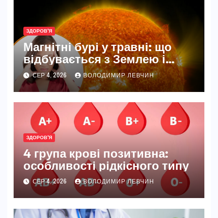
ЗДОРОВ'Я
Магнітні бурі у травні: що
відбувається з Землею і
нашим самопочуттям
СЕР 4, 2026
ВОЛОДИМИР ЛЕВЧИН
ЗДОРОВ'Я
4 група крові позитивна:
особливості рідкісного типу
СЕР 4, 2026
ВОЛОДИМИР ЛЕВЧИН