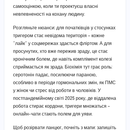
самооцінкою, коли ти проектуєш власні
невпевненості на кохану людину.
Розгляньте нюанси: для початківців у стосунках
тригером стає невідома територія – кожне
“лайк” у соцмережах здається фліртом. А для
просунутих, хто вже пережив зраду, це стає
хронічним болем, де навіть комплімент колезі
сприймається як зрада. Біохімія тут грає роль:
серотонін падає, посилюючи параною,
особливо в періоди гормональних змін, як ПМС
у жінок чи стрес від роботи в чоловіків. У
постпандемійному світі 2025 року, де віддалена
робота стирає кордони, тригери множаться –
онлайн-чати стають полем для уяви.
Щоб розірвати ланцюг, почніть з мапи: запишіть