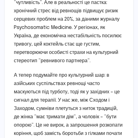
“чутливість”. Але в реальності це пастка:
хронічний стрес від ревнощів підвищує ризик
серцевих проблем на 20%, за даними журналу
Psychosomatic Medicine. У регіонах, як
Україна, де економічна нестабільність посилює
тривогу, цей коктейль стає ще густим,
перетворюючи особисті страхи на культурний
стереотип “ревнивого партнера”.
А тепер подумайте про культурний шар: в
азійських суспільствах ревнощі часто
маскуються під турботу, тоді як у західних – це
сигнал для терапії. У нас же, між Сходом і
Заходом, сумніви плетуться з ниток традицій,
де жінка “має тримати дім”, а чоловік – “бути
опорою”. Це не вирок, а запрошення розкопати
коріння, щоб замість боротьби з гілками почати