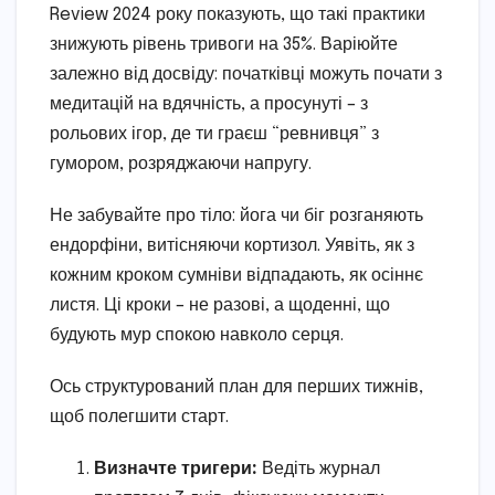
Review 2024 року показують, що такі практики
знижують рівень тривоги на 35%. Варіюйте
залежно від досвіду: початківці можуть почати з
медитацій на вдячність, а просунуті – з
рольових ігор, де ти граєш “ревнивця” з
гумором, розряджаючи напругу.
Не забувайте про тіло: йога чи біг розганяють
ендорфіни, витісняючи кортизол. Уявіть, як з
кожним кроком сумніви відпадають, як осіннє
листя. Ці кроки – не разові, а щоденні, що
будують мур спокою навколо серця.
Ось структурований план для перших тижнів,
щоб полегшити старт.
Визначте тригери:
Ведіть журнал