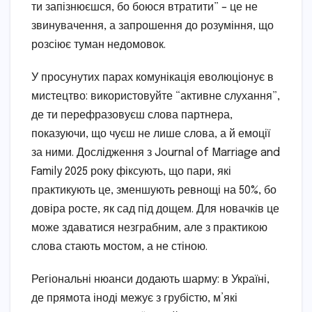
ти запізнюєшся, бо боюся втратити” – це не
звинувачення, а запрошення до розуміння, що
розсіює туман недомовок.
У просунутих парах комунікація еволюціонує в
мистецтво: використовуйте “активне слухання”,
де ти перефразовуєш слова партнера,
показуючи, що чуєш не лише слова, а й емоції
за ними. Дослідження з Journal of Marriage and
Family 2025 року фіксують, що пари, які
практикують це, зменшують ревнощі на 50%, бо
довіра росте, як сад під дощем. Для новачків це
може здаватися незграбним, але з практикою
слова стають мостом, а не стіною.
Регіональні нюанси додають шарму: в Україні,
де прямота іноді межує з грубістю, м’які