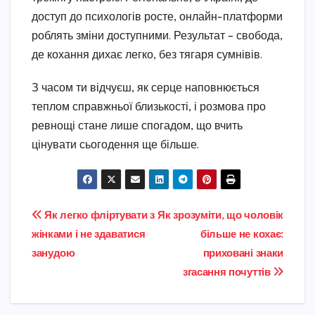
доступ до психологів росте, онлайн-платформи
роблять зміни доступними. Результат – свобода,
де кохання дихає легко, без тягаря сумнівів.
З часом ти відчуєш, як серце наповнюється
теплом справжньої близькості, і розмова про
ревнощі стане лише спогадом, що вчить
цінувати сьогодення ще більше.
Навігація
Як легко фліртувати з
Як зрозуміти, що чоловік
жінками і не здаватися
більше не кохає:
записів
занудою
приховані знаки
згасання почуттів