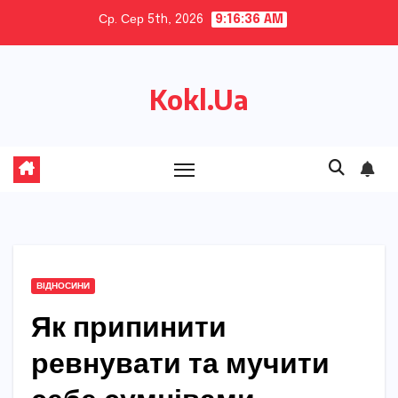
Skip
Ср. Сер 5th, 2026
9:16:37 AM
to
content
Kokl.Ua
ВІДНОСИНИ
Як припинити
ревнувати та мучити