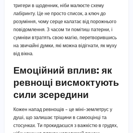
тригери в щоденник, ніби малюєте схему
лабіринту. Це не просто список, а ключ до
розуміння, чому серце калатає від порожнього
повідомлення. З часом ти помітиш патерни, і
сумніви втратять свою магію, перетворившись
на звичайні думки, які можна відігнати, як муху
від вікна.
Емоційний вплив: як
ревнощі висмоктують
сили зсередини
Кожен напад ревнощів – це міні-землетрус у
душі, що залишає тріщини в самооцінці та
стосунках. Ти прокидаєшся з важкістю в грудях,