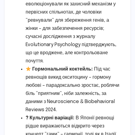
еволюціонували як захисний механізм у
первісних спільнотах, де чоловіки
“ревнували” для збереження генів, а
жінки – для забезпечення ресурсів;
сучасні дослідження з журналу
Evolutionary Psychology підтверджують,
що це вроджене, але контрольоване
почуття.
Гормональний коктейль:
Під час
ревнощів викид окситоцину – гормону
любові – парадоксально зростає, роблячи
біль “приятним”, ніби залежність, за
даними з Neuroscience & Biobehavioral
Reviews 2024.
? Культурні варіації:
В Японії ревнощі
рідше виражаються відкрито через
концепт “гами” – гармонії, тоді як в Італії