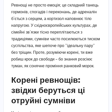
Ревнощі не просто емоція; це складний танець
гормонів, спогадів і переконань, де адреналін
б’ється з серцем, а кортизол наповнює тіло
напругою. У східноєвропейських культурах, де
сімейні зв’язки тісно переплітаються з
традиціями, сумніви часто посилюються тиском
суспільства, яке шепоче про “ідеальну пару”
без тріщин. Проте, розуміючи корені, ти вже
робиш крок до свободи – бо знання розсіює
туман, як сонячне проміння ранковий морок.
Корені ревнощів:
звідки беруться ці
отруйні сумніви