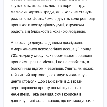
кружляють, як осіннє листя в пориві вітру,
малюючи картини зради, які ніколи не стануть
реальністю. Це знайоме відчуття, коли ревнощі
проникає в кожну щілину душі, отруюючи
радість від близькості з коханою людиною.
Але ось що дивує: за даними досліджень
Американської психологічної асоціації, понад
70% людей у стосунках переживають ревнощі
принаймні раз на місяць, і це не слабкість, а
біологічний відгомін еволюції. Уявіть, як мозок,
той хитрий вартовець, активує мигдалину –
центр страху – щоб захистити від втрати,
перетворюючи просту посмішку на знак
небезпеки. Така реакція, хоч і корисна в
давнину, нині стає пасткою, що висмоктує сили.