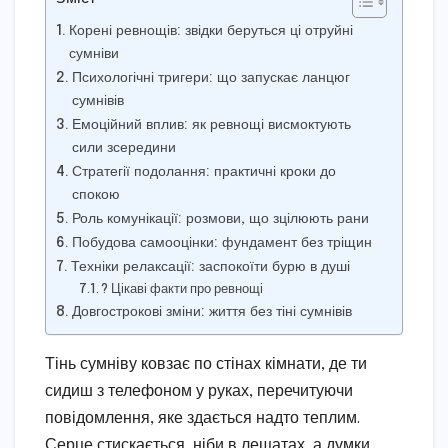
Корені ревнощів: звідки беруться ці отруйні
сумніви
Психологічні тригери: що запускає ланцюг
сумнівів
Емоційний вплив: як ревнощі висмоктують
сили зсередини
Стратегії подолання: практичні кроки до
спокою
Роль комунікації: розмови, що зцілюють рани
Побудова самооцінки: фундамент без тріщин
Техніки релаксації: заспокоїти бурю в душі
? Цікаві факти про ревнощі
Довгострокові зміни: життя без тіні сумнівів
Тінь сумніву ковзає по стінах кімнати, де ти
сидиш з телефоном у руках, перечитуючи
повідомлення, яке здається надто теплим.
Серце стискається, ніби в лещатах, а думки