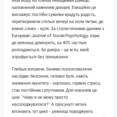
ніби ношу на плечах невидимий ранець,
наповнений камінням докорів. Емоційно це
виснажує: постійні сумніви крадуть радість,
перетворюючи спільні вечері на поле битви, де
кожне слово – куля. За статистичними даними з
European Journal of Social Psychology, пари,
де ревнощі домінують, на 40% частіше
розпадаються, бо довіра – це м’яз, який
атрофується без тренування.
Глибше копаючи, бачимо психосоматичні
наслідки: безсоння, головні болі, навіть
зниження імунітету – кортизол, гормон стресу,
стає постійним супутником. Для новачків це
шок: “Чому я не можу просто
насолоджуватися?” А просунуті читачі
впізнають тут цикл – ревнощі породжують