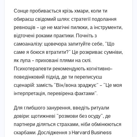
Сонце пробивається крізь хмари, коли ти
обираєш свідомий шлях: стратегії подолання
ревнощів – це не магічні пилюки, а інструменти,
відточені роками практики. Почніть з
самоаналізу: щовечора запитуйте себе, “Що
саме я боюся втратити?” Це розкриває сумніви,
як лупа – приховані плями на склі.
Психотерапевти рекомендують когнітивно-
поведінковий підхід, де ти переписуєш
сценарій: замість “Він/вона зраджує” – “Це моя
інтерпретація, перевірена фактами”.
Для глибшого занурення, введіть ритуали
довіри: щотижневі “розмови без осуду”, де
партнери діляться страхами, ніби обмінюються
скарбами. Дослідження з Harvard Business