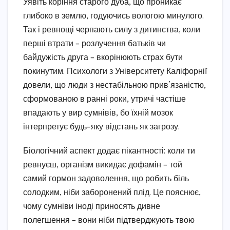
Уявіть коріння старого дуба, що проникає
глибоко в землю, годуючись вологою минулого.
Так і ревнощі черпають силу з дитинства, коли
перші втрати – розлучення батьків чи
байдужість друга – вкорінюють страх бути
покинутим. Психологи з Університету Каліфорнії
довели, що люди з нестабільною прив’язаністю,
сформованою в ранні роки, утричі частіше
впадають у вир сумнівів, бо їхній мозок
інтерпретує будь-яку відстань як загрозу.
Біологічний аспект додає пікантності: коли ти
ревнуєш, організм викидає дофамін – той
самий гормон задоволення, що робить біль
солодким, ніби заборонений плід. Це пояснює,
чому сумніви іноді приносять дивне
полегшення – вони ніби підтверджують твою