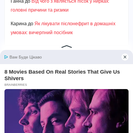
Ганна
до
Від чого з’являється пісок у нирках:
головні причини та ризики
Карина
до
Як лікувати пієлонефрит в домашніх
умовах: вичерпний посібник
Авто та мототехніка
Алкоголь
Без категорії
Безпека
Біографії та історії життя