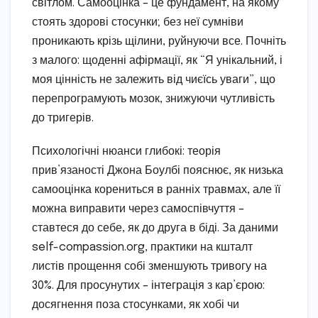
світлом. Самооцінка – це фундамент, на якому
стоять здорові стосунки; без неї сумніви
проникають крізь щілини, руйнуючи все. Почніть
з малого: щоденні афірмації, як “Я унікальний, і
моя цінність не залежить від чиєїсь уваги”, що
перепрограмують мозок, знижуючи чутливість
до тригерів.
Психологічні нюанси глибокі: теорія
прив’язаності Джона Боулбі пояснює, як низька
самооцінка корениться в ранніх травмах, але її
можна виправити через самоспівчуття –
ставтеся до себе, як до друга в біді. За даними
self-compassion.org, практики на кшталт
листів прощення собі зменшують тривогу на
30%. Для просунутих – інтеграція з кар’єрою:
досягнення поза стосунками, як хобі чи