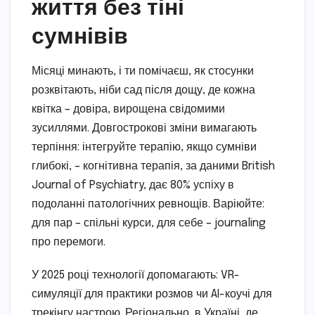
життя без тіні
сумнівів
Місяці минають, і ти помічаєш, як стосунки
розквітають, ніби сад після дощу, де кожна
квітка – довіра, вирощена свідомими
зусиллями. Довгострокові зміни вимагають
терпіння: інтегруйте терапію, якщо сумніви
глибокі, – когнітивна терапія, за даними British
Journal of Psychiatry, дає 80% успіху в
подоланні патологічних ревнощів. Варіюйте:
для пар – спільні курси, для себе – journaling
про перемоги.
У 2025 році технології допомагають: VR-
симуляції для практики розмов чи AI-коучі для
трекінгу настрою. Регіонально, в Україні, де