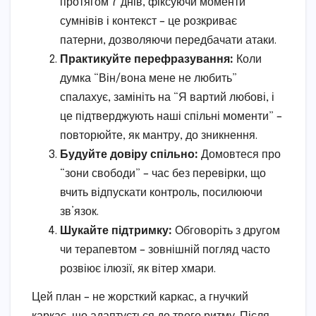
протягом 7 днів, фіксуючи моменти
сумнівів і контекст – це розкриває
патерни, дозволяючи передбачати атаки.
Практикуйте перефразування:
Коли
думка “Він/вона мене не любить”
спалахує, замініть на “Я вартий любові, і
це підтверджують наші спільні моменти” –
повторюйте, як мантру, до зникнення.
Будуйте довіру спільно:
Домовтеся про
“зони свободи” – час без перевірки, що
вчить відпускати контроль, посилюючи
зв’язок.
Шукайте підтримку:
Обговоріть з другом
чи терапевтом – зовнішній погляд часто
розвіює ілюзії, як вітер хмари.
Цей план – не жорсткий каркас, а гнучкий