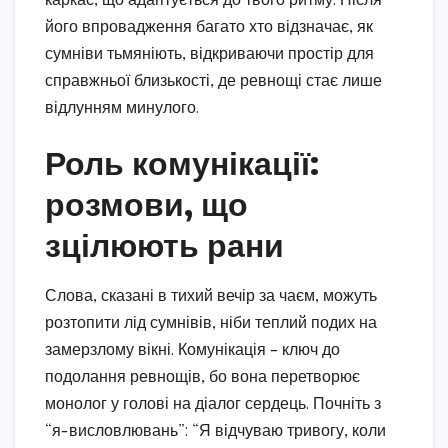
каркас, що адаптується до твого ритму. Після
його впровадження багато хто відзначає, як
сумніви тьмяніють, відкриваючи простір для
справжньої близькості, де ревнощі стає лише
відлунням минулого.
Роль комунікації:
розмови, що
зцілюють рани
Слова, сказані в тихий вечір за чаєм, можуть
розтопити лід сумнівів, ніби теплий подих на
замерзлому вікні. Комунікація – ключ до
подолання ревнощів, бо вона перетворює
монолог у голові на діалог сердець. Почніть з
“я-висловлювань”: “Я відчуваю тривогу, коли