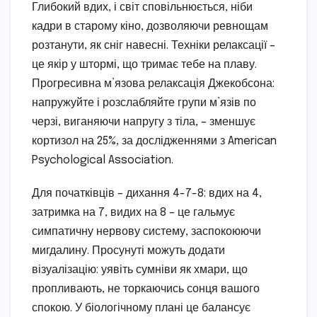
Глибокий вдих, і світ сповільнюється, ніби
кадри в старому кіно, дозволяючи ревнощам
розтанути, як сніг навесні. Техніки релаксації –
це якір у штормі, що тримає тебе на плаву.
Прогресивна м’язова релаксація Джекобсона:
напружуйте і розслабляйте групи м’язів по
черзі, виганяючи напругу з тіла, – зменшує
кортизол на 25%, за дослідженнями з American
Psychological Association.
Для початківців – дихання 4-7-8: вдих на 4,
затримка на 7, видих на 8 – це гальмує
симпатичну нервову систему, заспокоюючи
мигдалину. Просунуті можуть додати
візуалізацію: уявіть сумніви як хмари, що
пропливають, не торкаючись сонця вашого
спокою. У біологічному плані це балансує