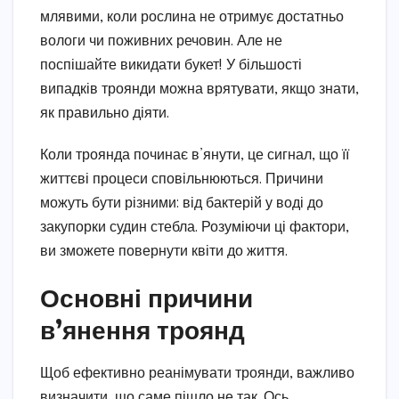
млявими, коли рослина не отримує достатньо
вологи чи поживних речовин. Але не
поспішайте викидати букет! У більшості
випадків троянди можна врятувати, якщо знати,
як правильно діяти.
Коли троянда починає в’янути, це сигнал, що її
життєві процеси сповільнюються. Причини
можуть бути різними: від бактерій у воді до
закупорки судин стебла. Розуміючи ці фактори,
ви зможете повернути квіти до життя.
Основні причини
в’янення троянд
Щоб ефективно реанімувати троянди, важливо
визначити, що саме пішло не так. Ось