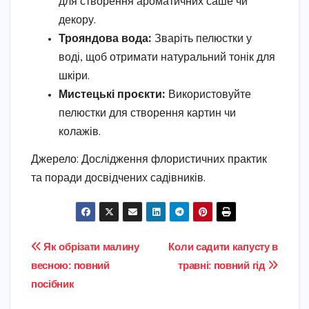
для створення ароматичних саше чи
декору.
Трояндова вода:
Зваріть пелюстки у
воді, щоб отримати натуральний тонік для
шкіри.
Мистецькі проєкти:
Використовуйте
пелюстки для створення картин чи
колажів.
Джерело: Дослідження флористичних практик
та поради досвідчених садівників.
Навігація
Як обрізати малину
Коли садити капусту в
весною: повний
травні: повний гід
записів
посібник