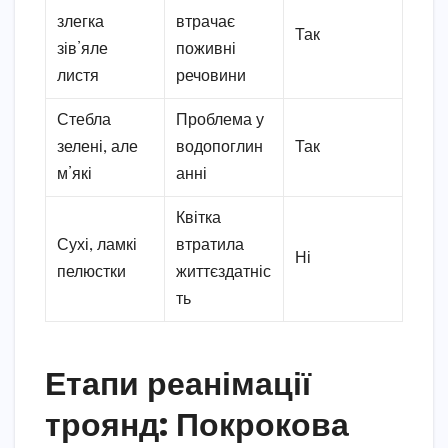
злегка
втрачає
Так
зів’яле
поживні
листя
речовини
Стебла
Проблема у
зелені, але
водопоглин
Так
м’які
анні
Квітка
Сухі, ламкі
втратила
Ні
пелюстки
життєздатніс
ть
Етапи реанімації
троянд: Покрокова