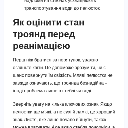
надломи на стеблах ускладнюють
транспортування води до пелюсток.
Як оцінити стан
троянд перед
реанімацією
Перш ніж братися за порятунок, уважно
огляньте квіти. Це допоможе зрозуміти, чи є
шанс повернути їм свіжість. Мляві пелюстки не
завжди означають, що троянда безнадійна –
іноді проблема лише в стеблі чи воді.
Зверніть увагу на кілька ключових ознак. Якщо
пелюстки ще м’які, а не сухі й ламкі, це хороший
знак. Листя, яке лише почало в’янути, також
можна врятувати. Але якщо стебла почорніли, а