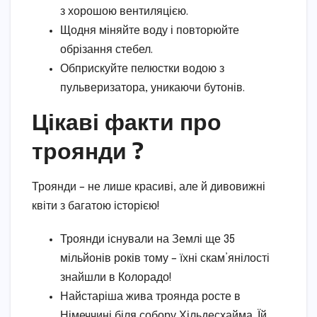
з хорошою вентиляцією.
Щодня міняйте воду і повторюйте
обрізання стебел.
Обприскуйте пелюстки водою з
пульверизатора, уникаючи бутонів.
Цікаві факти про
троянди ?
Троянди – не лише красиві, але й дивовижні
квіти з багатою історією!
Троянди існували на Землі ще 35
мільйонів років тому – їхні скам’янілості
знайшли в Колорадо!
Найстаріша жива троянда росте в
Німеччині біля собору Хільдесхайма. Їй