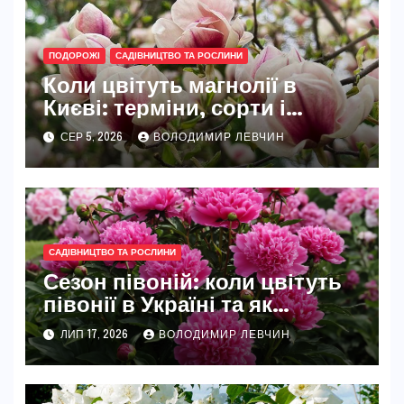
ПОДОРОЖІ
САДІВНИЦТВО ТА РОСЛИНИ
Коли цвітуть магнолії в
Києві: терміни, сорти і
найкращі місця
СЕР 5, 2026
ВОЛОДИМИР ЛЕВЧИН
САДІВНИЦТВО ТА РОСЛИНИ
Сезон півоній: коли цвітуть
півонії в Україні та як
розкрити їхню повну красу
ЛИП 17, 2026
ВОЛОДИМИР ЛЕВЧИН