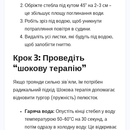
Обріжте стебла під кутом 45° на 2-3 см –
це збільшує площу поглинання води.
Робіть зріз під водою, щоб уникнути
потрапляння повітря в судини.
Видаліть усі листки, які будуть під водою,
щоб запобігти гниттю.
Крок 3: Проведіть
“шокову терапію”
Якщо троянди сильно зів’яли, їм потрібен
радикальний підхід. Шокова терапія допомагає
відновити тургор (пружність) пелюсток.
Гаряча вода:
Опустіть кінці стебел у воду
температурою 50-60°C на 30 секунд, а
потім одразу в холодну воду. Це відкриває