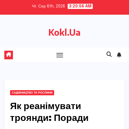
Skip
Чт. Сер 6th, 2026
3:20:57 AM
to
content
Kokl.Ua
САДІВНИЦТВО ТА РОСЛИНИ
Як реанімувати
троянди: Поради