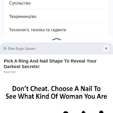
Супільство
Тваринництво
Технології, техніка та гаджети
Традиції
Трудове законодавство
Фільми
Фінанси
Фундаментальні науки
Хобі