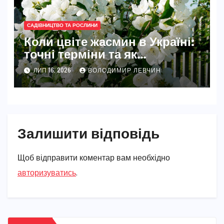
САДІВНИЦТВО ТА РОСЛИНИ
Коли цвіте жасмин в Україні:
точні терміни та як
забезпечити рясне цвітіння
ЛИП 16, 2026
ВОЛОДИМИР ЛЕВЧИН
Залишити відповідь
Щоб відправити коментар вам необхідно
авторизуватись
.