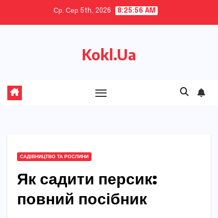
Skip
Ср. Сер 5th, 2026
8:25:57 AM
to
content
Kokl.Ua
САДІВНИЦТВО ТА РОСЛИНИ
Як садити персик:
повний посібник