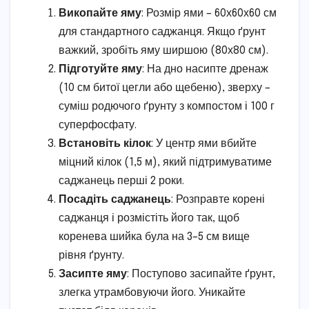
Викопайте яму
: Розмір ями – 60х60х60 см
для стандартного саджанця. Якщо ґрунт
важкий, зробіть яму ширшою (80х80 см).
Підготуйте яму
: На дно насипте дренаж
(10 см битої цегли або щебеню), зверху –
суміш родючого ґрунту з компостом і 100 г
суперфосфату.
Встановіть кілок
: У центр ями вбийте
міцний кілок (1,5 м), який підтримуватиме
саджанець перші 2 роки.
Посадіть саджанець
: Розправте корені
саджанця і розмістіть його так, щоб
коренева шийка була на 3–5 см вище
рівня ґрунту.
Засипте яму
: Поступово засипайте ґрунт,
злегка утрамбовуючи його. Уникайте