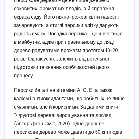
Персикове дерево – це не лише джерело
соковитих, ароматних плодів, а й справжня
окраса саду. Його ніжно-рожеві квіти навесні
зачаровують, а стиглі персики влітку дарують
радість смаку. Посадка персика – це інвестиція
в майбутнє, адже при правильному догляді
дерево радуватиме врожаєм протягом 10–20
років. Однак успіх залежить від ретельної
підготовки та знання особливостей цього
процесу.
Персики багаті на вітаміни А, С, Е, а також
калієм і антиоксидантами, що робить їх не лише
смачними, але й корисними. За даними книги
“Фруктові дерева: вирощування та догляд”
(автор Джон Сміт, 2020), одне доросле
персикове дерево може давати до 50 кг плодів