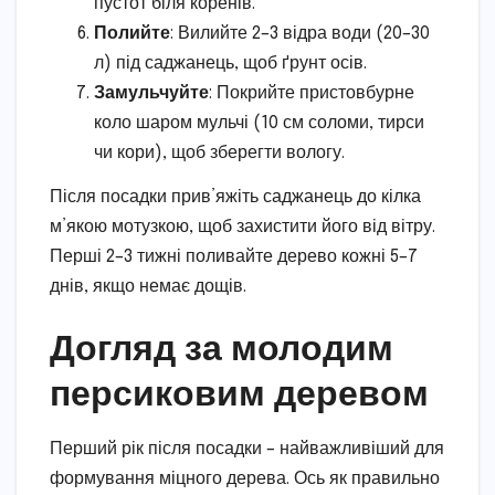
пустот біля коренів.
Полийте
: Вилийте 2–3 відра води (20–30
л) під саджанець, щоб ґрунт осів.
Замульчуйте
: Покрийте пристовбурне
коло шаром мульчі (10 см соломи, тирси
чи кори), щоб зберегти вологу.
Після посадки прив’яжіть саджанець до кілка
м’якою мотузкою, щоб захистити його від вітру.
Перші 2–3 тижні поливайте дерево кожні 5–7
днів, якщо немає дощів.
Догляд за молодим
персиковим деревом
Перший рік після посадки – найважливіший для
формування міцного дерева. Ось як правильно