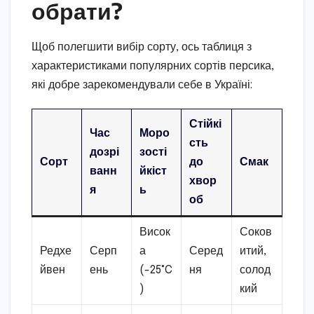
обрати?
Щоб полегшити вибір сорту, ось таблиця з
характеристиками популярних сортів персика,
які добре зарекомендували себе в Україні:
Стійкі
Час
Моро
сть
дозрі
зості
Сорт
до
Смак
ванн
йкіст
хвор
я
ь
об
Висок
Соков
Редхе
Серп
а
Серед
итий,
йвен
ень
(-25°C
ня
солод
)
кий