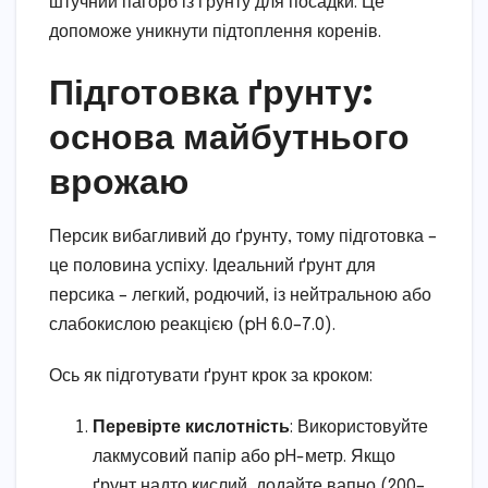
штучний пагорб із ґрунту для посадки. Це
допоможе уникнути підтоплення коренів.
Підготовка ґрунту:
основа майбутнього
врожаю
Персик вибагливий до ґрунту, тому підготовка –
це половина успіху. Ідеальний ґрунт для
персика – легкий, родючий, із нейтральною або
слабокислою реакцією (pH 6.0–7.0).
Ось як підготувати ґрунт крок за кроком:
Перевірте кислотність
: Використовуйте
лакмусовий папір або pH-метр. Якщо
ґрунт надто кислий, додайте вапно (200–