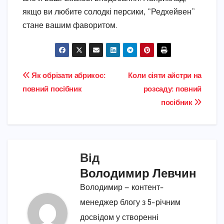
якщо ви любите солодкі персики, “Редхейвен”
стане вашим фаворитом.
Навігація
Як обрізати абрикос:
Коли сіяти айстри на
повний посібник
розсаду: повний
записів
посібник
Від
Володимир Левчин
Володимир — контент-
менеджер блогу з 5-річним
досвідом у створенні