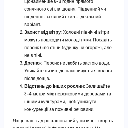
щонайменше 6–8 годин прямого
сонячного світла щодня. Південний чи
південно-західний схил – ідеальний
варіант.
Захист від вітру
: Холодні північні вітри
можуть пошкодити молоді гілки. Посадіть
персик біля стіни будинку чи огорожі, але
не в тіні.
Дренаж
: Персик не любить застою води.
Уникайте низин, де накопичується волога
після дощів.
Відстань до інших рослин
: Залишайте
3–4 метри між персиковими деревами та
іншими культурами, щоб уникнути
конкуренції за поживні речовини.
Якщо ваш сад розташований у низині, створіть