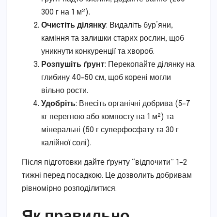
300 г на 1 м²).
Очистіть ділянку
: Видаліть бур’яни,
каміння та залишки старих рослин, щоб
уникнути конкуренції та хвороб.
Розпушіть ґрунт
: Перекопайте ділянку на
глибину 40–50 см, щоб корені могли
вільно рости.
Удобріть
: Внесіть органічні добрива (5–7
кг перегною або компосту на 1 м²) та
мінеральні (50 г суперфосфату та 30 г
калійної солі).
Після підготовки дайте ґрунту “відпочити” 1–2
тижні перед посадкою. Це дозволить добривам
рівномірно розподілитися.
Як правильно