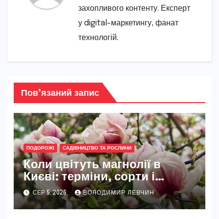
захопливого контенту. Експерт
у digital-маркетингу, фанат
технологій.
Пов’язаний запис
ПОДОРОЖІ
САДІВНИЦТВО ТА РОСЛИНИ
Коли цвітуть магнолії в
Києві: терміни, сорти і
найкращі місця
СЕР 5, 2026
ВОЛОДИМИР ЛЕВЧИН