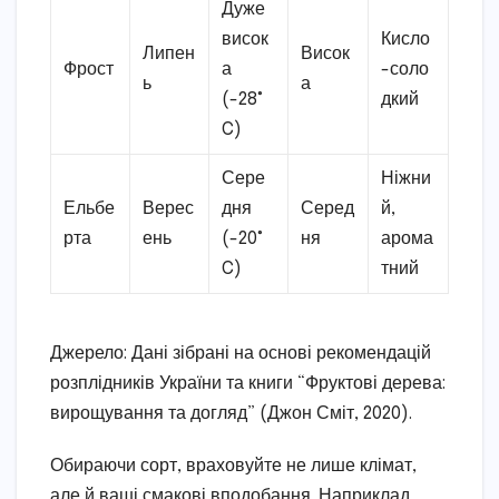
Дуже
висок
Кисло
Липен
Висок
Фрост
а
-соло
ь
а
(-28°
дкий
C)
Сере
Ніжни
Ельбе
Верес
дня
Серед
й,
рта
ень
(-20°
ня
арома
C)
тний
Джерело: Дані зібрані на основі рекомендацій
розплідників України та книги “Фруктові дерева:
вирощування та догляд” (Джон Сміт, 2020).
Обираючи сорт, враховуйте не лише клімат,
але й ваші смакові вподобання. Наприклад,