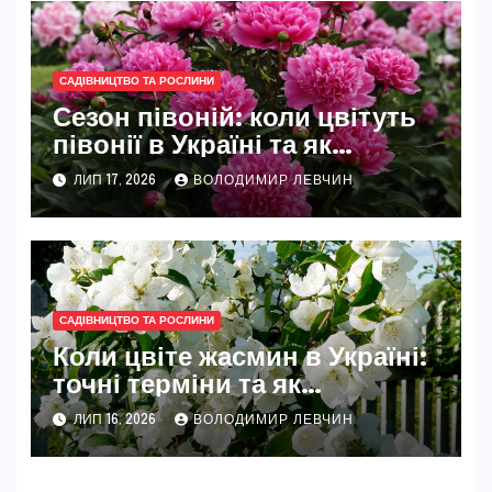
САДІВНИЦТВО ТА РОСЛИНИ
Сезон півоній: коли цвітуть
півонії в Україні та як
розкрити їхню повну красу
ЛИП 17, 2026
ВОЛОДИМИР ЛЕВЧИН
САДІВНИЦТВО ТА РОСЛИНИ
Коли цвіте жасмин в Україні:
точні терміни та як
забезпечити рясне цвітіння
ЛИП 16, 2026
ВОЛОДИМИР ЛЕВЧИН