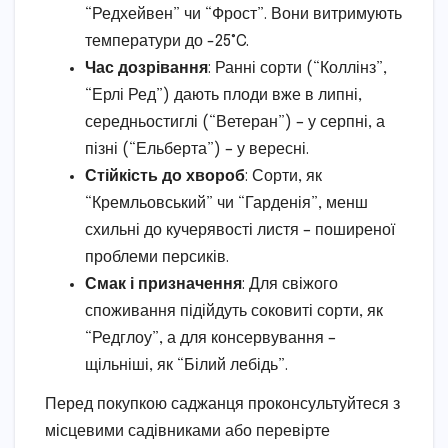
“Редхейвен” чи “Фрост”. Вони витримують
температури до -25°C.
Час дозрівання
: Ранні сорти (“Коллінз”,
“Ерлі Ред”) дають плоди вже в липні,
середньостиглі (“Ветеран”) – у серпні, а
пізні (“Ельберта”) – у вересні.
Стійкість до хвороб
: Сорти, як
“Кремльовський” чи “Гарденія”, менш
схильні до кучерявості листя – поширеної
проблеми персиків.
Смак і призначення
: Для свіжого
споживання підійдуть соковиті сорти, як
“Редглоу”, а для консервування –
щільніші, як “Білий лебідь”.
Перед покупкою саджанця проконсультуйтеся з
місцевими садівниками або перевірте