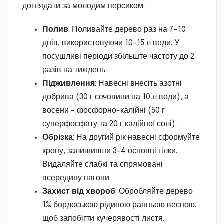
доглядати за молодим персиком:
Полив
: Поливайте дерево раз на 7–10
днів, використовуючи 10–15 л води. У
посушливі періоди збільште частоту до 2
разів на тиждень.
Підживлення
: Навесні внесіть азотні
добрива (30 г сечовини на 10 л води), а
восени – фосфорно-калійні (50 г
суперфосфату та 20 г калійної солі).
Обрізка
: На другий рік навесні сформуйте
крону, залишивши 3–4 основні гілки.
Видаляйте слабкі та спрямовані
всередину пагони.
Захист від хвороб
: Обробляйте дерево
1% бордоською рідиною ранньою весною,
щоб запобігти кучерявості листя.