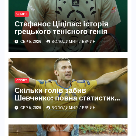
СПОРТ
Стефанос Ціціпас: історія
грецького тенісного генія
СЕР 5, 2026
ВОЛОДИМИР ЛЕВЧИН
СПОРТ
Скільки голів забив
Шевченко: повна статистика
легенди
СЕР 5, 2026
ВОЛОДИМИР ЛЕВЧИН