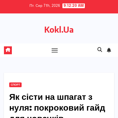
Skip
Пт. Сер 7th, 2026
9:12:21 AM
to
content
Kokl.Ua
СПОРТ
Як сісти на шпагат з
нуля: покроковий гайд