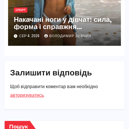
СПОРТ
Накачані ноги у дівчат: сила,
форма і справжня
жіночність
СЕР 4, 2026
ВОЛОДИМИР ЛЕВЧИН
Залишити відповідь
Щоб відправити коментар вам необхідно
авторизуватись
.
Пошук