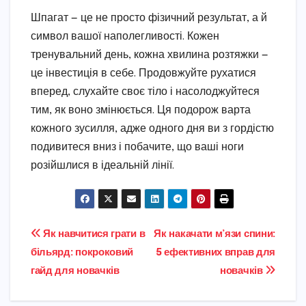
Шпагат — це не просто фізичний результат, а й
символ вашої наполегливості. Кожен
тренувальний день, кожна хвилина розтяжки —
це інвестиція в себе. Продовжуйте рухатися
вперед, слухайте своє тіло і насолоджуйтеся
тим, як воно змінюється. Ця подорож варта
кожного зусилля, адже одного дня ви з гордістю
подивитеся вниз і побачите, що ваші ноги
розійшлися в ідеальній лінії.
Навігація
Як навчитися грати в
Як накачати м’язи спини:
більярд: покроковий
5 ефективних вправ для
записів
гайд для новачків
новачків