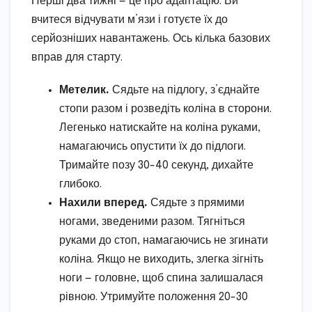
Перші два тижні — це про адаптацію. Ви
вчитеся відчувати м’язи і готуєте їх до
серйозніших навантажень. Ось кілька базових
вправ для старту.
Метелик.
Сядьте на підлогу, з’єднайте
стопи разом і розведіть коліна в сторони.
Легенько натискайте на коліна руками,
намагаючись опустити їх до підлоги.
Тримайте позу 30-40 секунд, дихайте
глибоко.
Нахили вперед.
Сядьте з прямими
ногами, зведеними разом. Тягніться
руками до стоп, намагаючись не згинати
коліна. Якщо не виходить, злегка зігніть
ноги — головне, щоб спина залишалася
рівною. Утримуйте положення 20-30