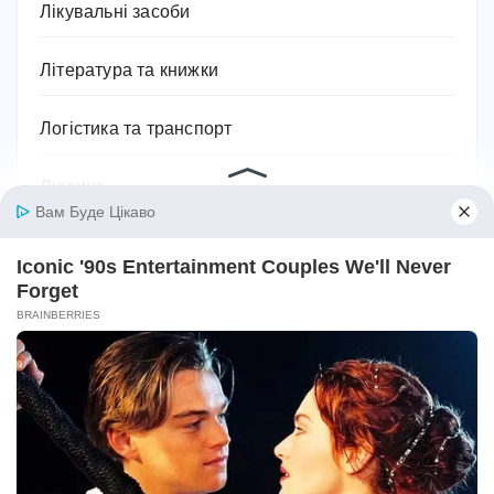
Лікувальні засоби
Література та книжки
Логістика та транспорт
Людина
Магія, хіромантія, езотерика, таро, містика
Міфи та легенди
Мотивація для спорту
Музика
Навчання