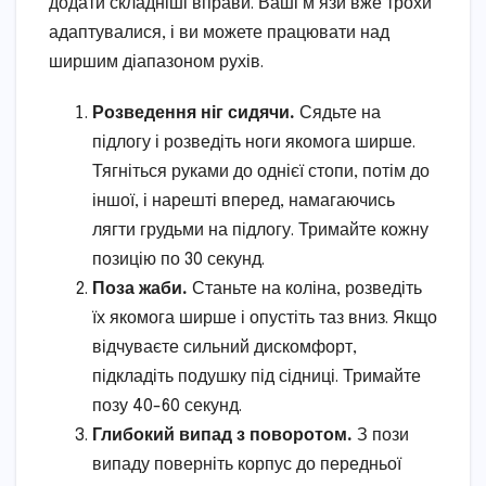
додати складніші вправи. Ваші м’язи вже трохи
адаптувалися, і ви можете працювати над
ширшим діапазоном рухів.
Розведення ніг сидячи.
Сядьте на
підлогу і розведіть ноги якомога ширше.
Тягніться руками до однієї стопи, потім до
іншої, і нарешті вперед, намагаючись
лягти грудьми на підлогу. Тримайте кожну
позицію по 30 секунд.
Поза жаби.
Станьте на коліна, розведіть
їх якомога ширше і опустіть таз вниз. Якщо
відчуваєте сильний дискомфорт,
підкладіть подушку під сідниці. Тримайте
позу 40-60 секунд.
Глибокий випад з поворотом.
З пози
випаду поверніть корпус до передньої