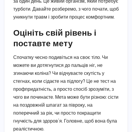
за один день. Це живий організм, який потребує
турботи. Давайте розберемо, з чого почати, щоб
уникнути травм і зробити процес комфортним.
Оцініть свій рівень і
поставте мету
Спочатку чесно подивіться на своє тіло. Чи
можете ви дотягнутися до пальців ніг, не
згинаючи коліна? Чи відчуваєте скутість у
стегнах, коли сідаєте на підлогу? Це не тест на
профпридатність, а просто спосіб зрозуміти, з
чого ви починаєте. Мета може бути різною: сісти
на поздовжній шпагат за півроку, на
поперечний за рік, чи просто покращити
гнучкість для здоров’я. Головне, щоб вона була
реалістичною.