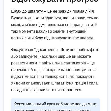
Шлях до шпагату — це не завжди пряма лінія.
Бувають дні, коли здається, що ви топчетесь на
місці, а м’язи відмовляються співпрацювати. У
такі моменти важливо знайти внутрішній
вогник, який буде підштовхувати вас вперед.
Фіксуйте свої досягнення. Щотижня робіть фото
або записуйте, наскільки ширше ви можете
розвести ноги. Навіть кілька сантиметрів — це
перемога. А ще, знаходьте натхнення: дивіться
відео гімнастів чи танцюристів, які показують,
як вони опановували шпагат. Їхня грація і сила
нагадають, заради чого ви стараєтеся.
Кожен маленький крок наближає вас до мети,
навіть якщо здається, що прогресу немає.