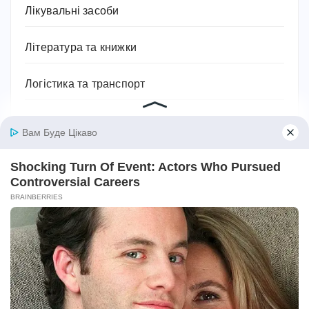
Лікувальні засоби
Література та книжки
Логістика та транспорт
Людина
Магія, хіромантія, езотерика, таро, містика
Міфи та легенди
Мотивація для спорту
Музика
Навчання