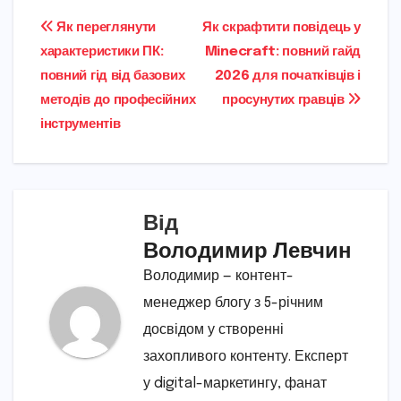
Навігація
Як переглянути
Як скрафтити повідець у
характеристики ПК:
Minecraft: повний гайд
записів
повний гід від базових
2026 для початківців і
методів до професійних
просунутих гравців
інструментів
Від
Володимир Левчин
Володимир — контент-
менеджер блогу з 5-річним
досвідом у створенні
захопливого контенту. Експерт
у digital-маркетингу, фанат