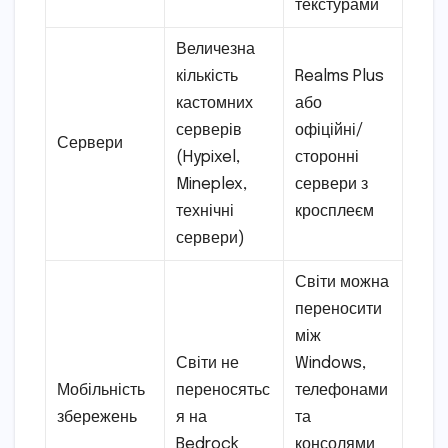
текстурами
Величезна
кількість
Realms Plus
кастомних
або
серверів
офіційні/
Сервери
(Hypixel,
сторонні
Mineplex,
сервери з
технічні
кросплеєм
сервери)
Світи можна
переносити
між
Світи не
Windows,
Мобільність
переносятьс
телефонами
збережень
я на
та
Bedrock
консолями