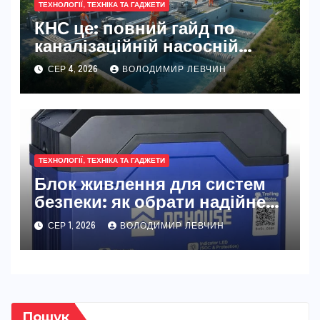
ТЕХНОЛОГІЇ, ТЕХНІКА ТА ГАДЖЕТИ
КНС це: повний гайд по
каналізаційній насосній
станції
СЕР 4, 2026
ВОЛОДИМИР ЛЕВЧИН
ТЕХНОЛОГІЇ, ТЕХНІКА ТА ГАДЖЕТИ
Блок живлення для систем
безпеки: як обрати надійне
джерело живлення
СЕР 1, 2026
ВОЛОДИМИР ЛЕВЧИН
Пошук