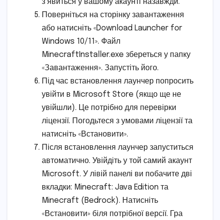
з’явиться у вашому акаунті назавжди.
Поверніться на сторінку завантаження
або натисніть «Download Launcher for
Windows 10/11». Файл
MinecraftInstaller.exe збереться у папку
«Завантаження». Запустіть його.
Під час встановлення лаунчер попросить
увійти в Microsoft Store (якщо ще не
увійшли). Це потрібно для перевірки
ліцензії. Погодьтеся з умовами ліцензії та
натисніть «Встановити».
Після встановлення лаунчер запуститься
автоматично. Увійдіть у той самий акаунт
Microsoft. У лівій панелі ви побачите дві
вкладки: Minecraft: Java Edition та
Minecraft (Bedrock). Натисніть
«Встановити» біля потрібної версії. Гра