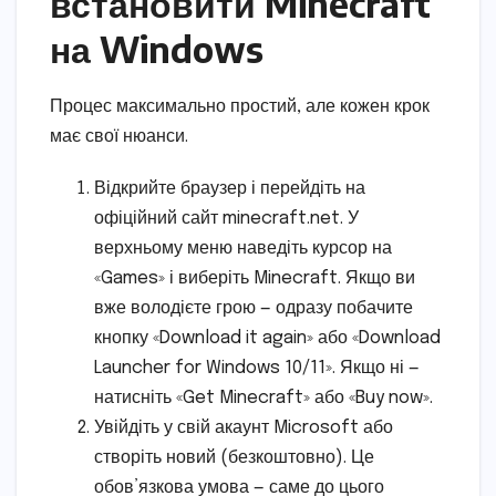
встановити Minecraft
на Windows
Процес максимально простий, але кожен крок
має свої нюанси.
Відкрийте браузер і перейдіть на
офіційний сайт minecraft.net. У
верхньому меню наведіть курсор на
«Games» і виберіть Minecraft. Якщо ви
вже володієте грою — одразу побачите
кнопку «Download it again» або «Download
Launcher for Windows 10/11». Якщо ні —
натисніть «Get Minecraft» або «Buy now».
Увійдіть у свій акаунт Microsoft або
створіть новий (безкоштовно). Це
обов’язкова умова — саме до цього