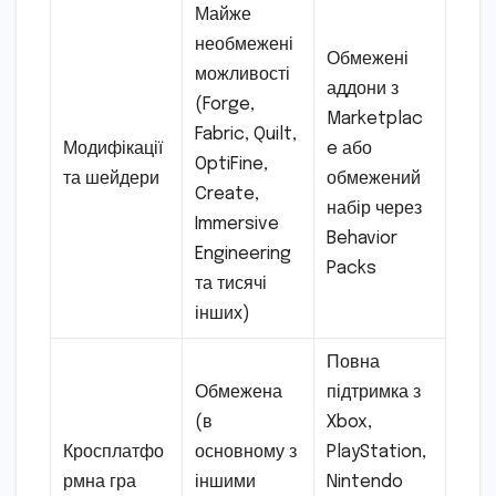
Майже
необмежені
Обмежені
можливості
аддони з
(Forge,
Marketplac
Fabric, Quilt,
Модифікації
e або
OptiFine,
та шейдери
обмежений
Create,
набір через
Immersive
Behavior
Engineering
Packs
та тисячі
інших)
Повна
Обмежена
підтримка з
(в
Xbox,
Кросплатфо
основному з
PlayStation,
рмна гра
іншими
Nintendo