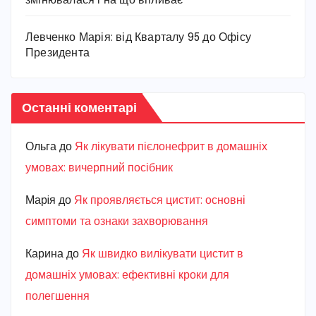
змінювалася і на що впливає
Левченко Марія: від Кварталу 95 до Офісу
Президента
Останні коментарі
Ольга
до
Як лікувати пієлонефрит в домашніх
умовах: вичерпний посібник
Марiя
до
Як проявляється цистит: основні
симптоми та ознаки захворювання
Карина
до
Як швидко вилікувати цистит в
домашніх умовах: ефективні кроки для
полегшення