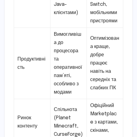
Java-
Switch,
клієнтами)
мобільними
пристроями
Вимогливіш
Оптимізован
а до
а краще,
процесора
добре
Продуктивні
та
працює
сть
оперативної
навіть на
пам’яті,
середніх та
особливо з
слабких ПК
модами
Офіційний
Спільнота
Marketplac
Ринок
(Planet
e з картами,
контенту
Minecraft,
скінами,
CurseForge)