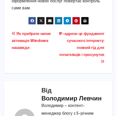
оформлення нових послуг повертає контроль
саме вам.
Навігація
Як прибрати напис
IP-адреси це фундамент
активація Windows
сучасного інтернету:
записів
назавжди
повний гід для
початківців і просунутих
Від
Володимир Левчин
Володимир — контент-
менеджер блогу з 5-річним