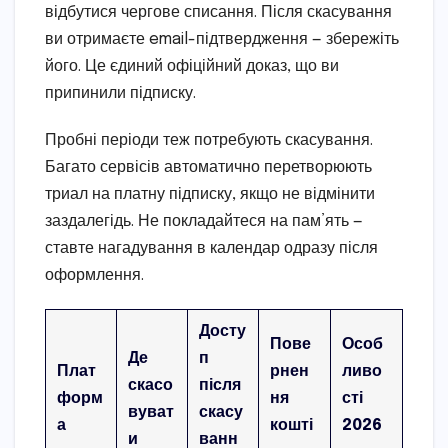
відбутися чергове списання. Після скасування
ви отримаєте email-підтвердження — збережіть
його. Це єдиний офіційний доказ, що ви
припинили підписку.
Пробні періоди теж потребують скасування.
Багато сервісів автоматично перетворюють
триал на платну підписку, якщо не відмінити
заздалегідь. Не покладайтеся на пам’ять —
ставте нагадування в календар одразу після
оформлення.
Досту
Пове
Особ
Де
п
Плат
рнен
ливо
скасо
після
форм
ня
сті
вуват
скасу
а
кошті
2026
и
ванн