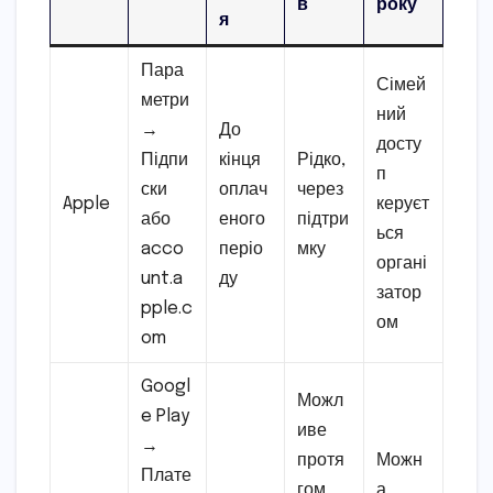
в
року
я
Пара
Сімей
метри
ний
→
До
досту
Підпи
кінця
Рідко,
п
ски
оплач
через
Apple
керуєт
або
еного
підтри
ься
acco
періо
мку
органі
unt.a
ду
затор
pple.c
ом
om
Googl
Можл
e Play
иве
→
протя
Можн
Плате
гом
а