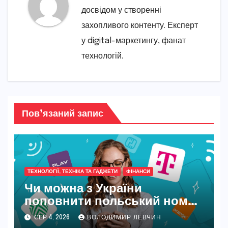
досвідом у створенні
захопливого контенту. Експерт
у digital-маркетингу, фанат
технологій.
Пов’язаний запис
ТЕХНОЛОГІЇ, ТЕХНІКА ТА ГАДЖЕТИ
ФІНАНСИ
Чи можна з України
поповнити польський номер
у 2026 році
СЕР 4, 2026
ВОЛОДИМИР ЛЕВЧИН