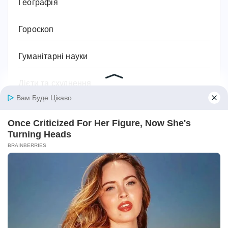
Географія
Гороскоп
Гуманітарні науки
Дієти та схуднення
Дім
Діти
Домашнє господарство
Домашні улюбленці
Домашній затишок