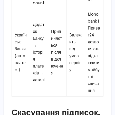
count
Mono
bank і
Додат
Прива
ок
Прип
Україн
Залеж
т24
банку
иняєт
ські
ить
дозво
→
ься
банки
від
ляють
історі
після
(авто
умов
відкл
я
відкл
плате
сервіс
ючити
плате
юченн
жі)
у
майбу
жів →
я
тні
деталі
списа
ння
Скасування підписок,