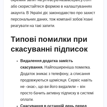
окремий запит на privacy@назвасервісу.com
або скористайтеся формою в налаштуваннях
акаунта. В Україні діє законодавство про захист
персональних даних, тож компанії зобов’язані
реагувати на такі запити.
Типові помилки при
скасуванні підписок
Видалення додатка замість
скасування.
Найпоширеніша помилка.
Додаток зникає з телефону, а списання
продовжуються щомісяця. Сервіс навіть
не «знає», що ви його видалили — він
просто бачить активну підписку в системі
оплати.
Скасування в останній день перед