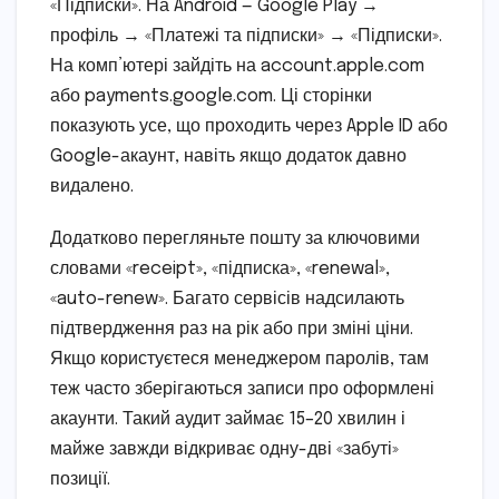
«Підписки». На Android — Google Play →
профіль → «Платежі та підписки» → «Підписки».
На комп’ютері зайдіть на account.apple.com
або payments.google.com. Ці сторінки
показують усе, що проходить через Apple ID або
Google-акаунт, навіть якщо додаток давно
видалено.
Додатково перегляньте пошту за ключовими
словами «receipt», «підписка», «renewal»,
«auto-renew». Багато сервісів надсилають
підтвердження раз на рік або при зміні ціни.
Якщо користуєтеся менеджером паролів, там
теж часто зберігаються записи про оформлені
акаунти. Такий аудит займає 15–20 хвилин і
майже завжди відкриває одну-дві «забуті»
позиції.