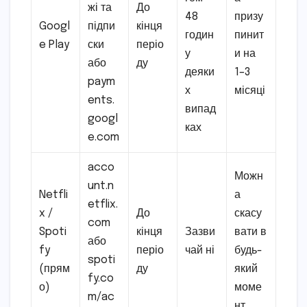
жі та
До
48
призу
Googl
підпи
кінця
годин
пинит
e Play
ски
періо
у
и на
або
ду
деяки
1–3
paym
х
місяці
ents.
випад
googl
ках
e.com
acco
Можн
unt.n
Netfli
а
etflix.
x /
До
скасу
com
Spoti
кінця
Зазви
вати в
або
fy
періо
чай ні
будь-
spoti
(прям
ду
який
fy.co
о)
моме
m/ac
нт