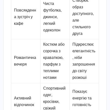
Створює
Чиста
образ
Повсякденн
футболка,
доступного,
а зустріч у
джинси,
але
кафе
легкий
стильного
одеколон
друга
Костюм або
Підкреслює
сорочка з
елегантність
Романтична
краваткою,
, ніби
вечеря
парфум з
запрошення
теплими
до світу
нотами
розкоші
Спортивний
Показує
одяг,
Активний
енергію та
кросівки,
відпочинок
готовність
свіжий