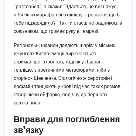
“розслабся”, а скажи: “Здається, це виснажує,
ніби бігти марафон без фінішу — розкажи, що б
тебе підзарядило?” Так ти стаєш не радником, а
союзником, що тримає руку в темряві.
Регіональні нюанси додають шарів: у міських
джунглях Києва емоції виражаються
стриманіше, з іронією, тоді як у Львові —
тепліше, з поетичними метафорами, ніби з
сторінок Шевченка. Біологічно ж серотонін і
дофамін танцюють у крові під час таких розмов,
створюючи ейфорію, подібну до першого
ковтка вина.
Вправи для поглиблення
зв’язку