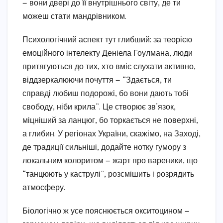
— вони двері до її внутрішнього світу, де ти
можеш стати мандрівником.
Психологічний аспект тут глибший: за теорією
емоційного інтелекту Деніела Гоулмана, люди
притягуються до тих, хто вміє слухати активно,
віддзеркалюючи почуття — “Здається, ти
справді любиш подорожі, бо вони дають тобі
свободу, ніби крила”. Це створює зв’язок,
міцніший за ланцюг, бо торкається не поверхні,
а глибин. У регіонах України, скажімо, на Заході,
де традиції сильніші, додайте нотку гумору з
локальним колоритом — жарт про вареники, що
“танцюють у каструлі”, розсмішить і розрядить
атмосферу.
Біологічно ж усе пояснюється окситоцином —