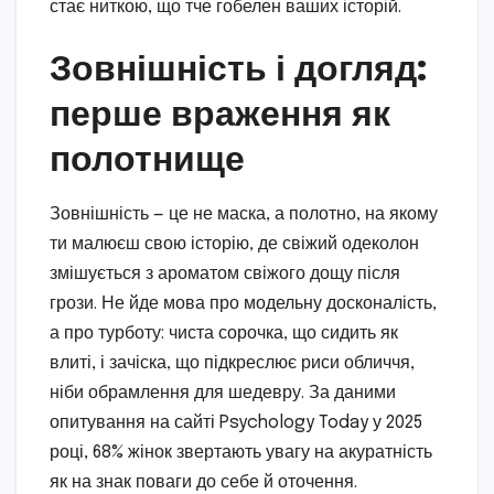
стає ниткою, що тче гобелен ваших історій.
Зовнішність і догляд:
перше враження як
полотнище
Зовнішність — це не маска, а полотно, на якому
ти малюєш свою історію, де свіжий одеколон
змішується з ароматом свіжого дощу після
грози. Не йде мова про модельну досконалість,
а про турботу: чиста сорочка, що сидить як
влиті, і зачіска, що підкреслює риси обличчя,
ніби обрамлення для шедевру. За даними
опитування на сайті Psychology Today у 2025
році, 68% жінок звертають увагу на акуратність
як на знак поваги до себе й оточення.