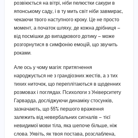
розвіюється на вітрі, ніби пелюстки сакури в
японському саду, і в ту мить світ ніби завмирає,
чекаючи твого наступного кроку. Це не просто
момент, а початок шляху, де кожна дрібниця —
від посмішки до випадкового дотику — може
розгорнутися в симфонію емоцій, що звучить
роками.
Але ось у чому магія: притягнення
народжується не з грандіозних жестів, а з тих
тихих ниточок, що переплітаються в щоденних
розмовах і поглядах. Психологи з Університету
Гарварда, досліджуючи динаміку стосунків,
зазначають, що 55% першого враження
залежить від невербальних сигналів — тієї
невидимої мови тіла, яка шепоче більше, ніж
слова. Уявіть, як твоя постава, розслаблена,