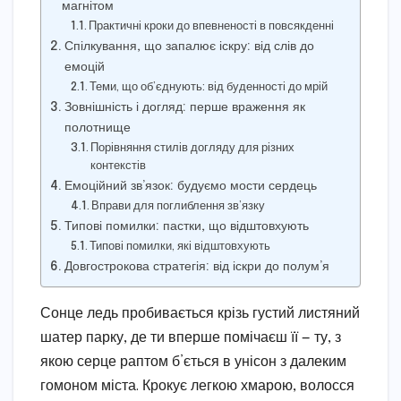
магнітом
Практичні кроки до впевненості в повсякденні
Спілкування, що запалює іскру: від слів до
емоцій
Теми, що об’єднують: від буденності до мрій
Зовнішність і догляд: перше враження як
полотнище
Порівняння стилів догляду для різних
контекстів
Емоційний зв’язок: будуємо мости сердець
Вправи для поглиблення зв’язку
Типові помилки: пастки, що відштовхують
Типові помилки, які відштовхують
Довгострокова стратегія: від іскри до полум’я
Сонце ледь пробивається крізь густий листяний
шатер парку, де ти вперше помічаєш її — ту, з
якою серце раптом б’ється в унісон з далеким
гомоном міста. Крокує легкою хмарою, волосся