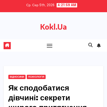
Skip
Ср. Сер 5th, 2026
4:22:00 AM
to
content
Kokl.Ua
ВІДНОСИНИ
ПСИХОЛОГІЯ
Як сподобатися
дівчині: секрети