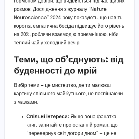
гормоном довіри, що виділяється під час щирих
розмов. Дослідження з журналу “Nature
Neuroscience” 2024 року показують, що навіть
коротка емпатична бесіда підвищує його рівень
на 20%, роблячи взаємодію приємнішою, ніби
теплий чай у холодний вечір.
Теми, що об’єднують: від
буденності до мрій
Вибір теми — це мистецтво, де ти малюєш
картину спільного майбутнього, не поспішаючи
з мазками.
Спільні інтереси:
Якщо вона фанатка
книг, запитайте про останній роман, що
“перевернув світ догори дном” — це не