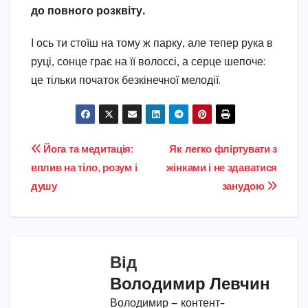
до повного розквіту.
І ось ти стоїш на тому ж парку, але тепер рука в
руці, сонце грає на її волоссі, а серце шепоче:
це тільки початок безкінечної мелодії.
Навігація
Йога та медитація:
Як легко фліртувати з
вплив на тіло, розум і
жінками і не здаватися
записів
душу
занудою
Від
Володимир Левчин
Володимир — контент-