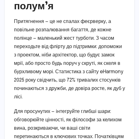
полум’я
Притягнення — це не спалах феєрверку, а
повільне розпалювання багаття, де кожне
полінце — маленький жест турботи. З часом
переходьте від флірту до підтримки: допоможи
з проектом, ніби архітектор, що будує замок
мрії, або просто будь поруч у скруті, як скеля в
бурхливому морі. Статистика з сайту eHarmony
2025 року свідчить, що 72% тривалих стосунків
починаються з дружби, де довіра росте, як дуб у
лісі.
Для просунутих — інтегруйте глибші шари:
обговорюйте цінності, як філософи за келихом
вина, розкриваючи, чи ваші світи
перетинаються в ключових точках. Початківцям