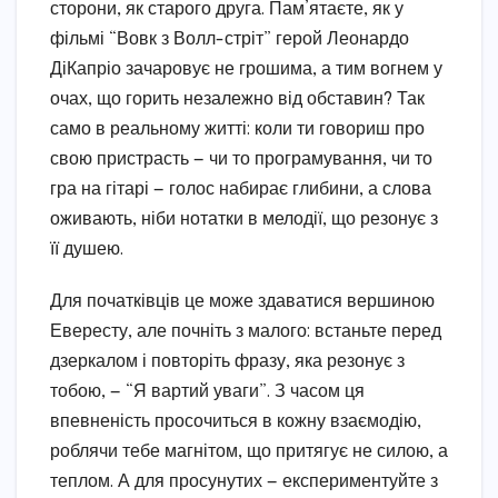
сторони, як старого друга. Пам’ятаєте, як у
фільмі “Вовк з Волл-стріт” герой Леонардо
ДіКапріо зачаровує не грошима, а тим вогнем у
очах, що горить незалежно від обставин? Так
само в реальному житті: коли ти говориш про
свою пристрасть — чи то програмування, чи то
гра на гітарі — голос набирає глибини, а слова
оживають, ніби нотатки в мелодії, що резонує з
її душею.
Для початківців це може здаватися вершиною
Евересту, але почніть з малого: встаньте перед
дзеркалом і повторіть фразу, яка резонує з
тобою, — “Я вартий уваги”. З часом ця
впевненість просочиться в кожну взаємодію,
роблячи тебе магнітом, що притягує не силою, а
теплом. А для просунутих — експериментуйте з