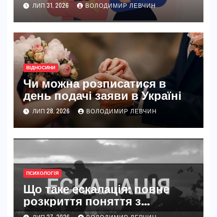
ЛИП 31, 2026
ВОЛОДИМИР ЛЕВЧИН
ВІДНОСИНИ
Чи можна розписатися в
день подачі заяви в Україні
ЛИП 28, 2026
ВОЛОДИМИР ЛЕВЧИН
ПСИХОЛОГІЯ
Що таке ескалація: повне
розкриття поняття з
прикладами