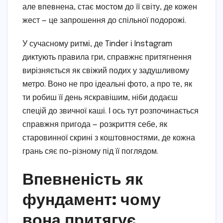
але впевнена, стає мостом до її світу, де кожен
жест — це запрошення до спільної подорожі.
У сучасному ритмі, де Tinder і Instagram
диктують правила гри, справжнє притягнення
вирізняється як свіжий подих у задушливому
метро. Воно не про ідеальні фото, а про те, як
ти робиш її день яскравішим, ніби додаєш
спецій до звичної каші. І ось тут розпочинається
справжня пригода — розкриття себе, як
старовинної скрині з коштовностями, де кожна
грань сяє по-різному під її поглядом.
Впевненість як
фундамент: чому
вона притягує