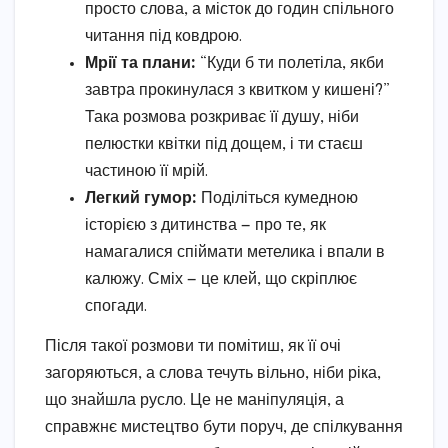
просто слова, а місток до годин спільного
читання під ковдрою.
Мрії та плани:
“Куди б ти полетіла, якби
завтра прокинулася з квитком у кишені?”
Така розмова розкриває її душу, ніби
пелюстки квітки під дощем, і ти стаєш
частиною її мрій.
Легкий гумор:
Поділіться кумедною
історією з дитинства — про те, як
намагалися спіймати метелика і впали в
калюжу. Сміх — це клей, що скріплює
спогади.
Після такої розмови ти помітиш, як її очі
загоряються, а слова течуть вільно, ніби ріка,
що знайшла русло. Це не маніпуляція, а
справжнє мистецтво бути поруч, де спілкування