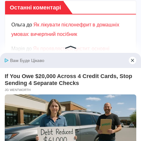
Останні коментарі
Ольга
до
Як лікувати пієлонефрит в домашніх
умовах: вичерпний посібник
Марiя
до
Як проявляється цистит: основні
симптоми та ознаки захворювання
Карина
до
Як швидко вилікувати цистит в
домашніх умовах: ефективні кроки для
полегшення
Ганна
до
Від чого з’являється пісок у нирках:
головні причини та ризики
Карина
до
Як лікувати пієлонефрит в домашніх
умовах: вичерпний посібник