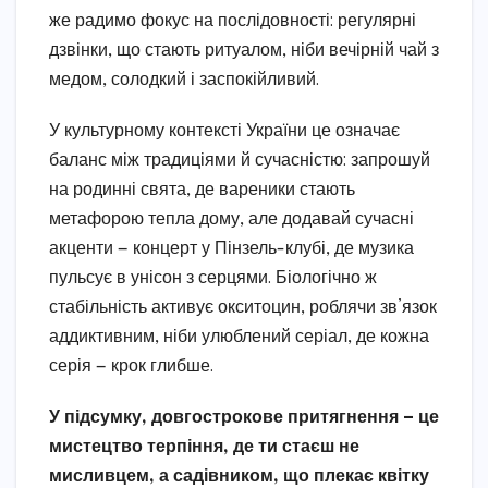
же радимо фокус на послідовності: регулярні
дзвінки, що стають ритуалом, ніби вечірній чай з
медом, солодкий і заспокійливий.
У культурному контексті України це означає
баланс між традиціями й сучасністю: запрошуй
на родинні свята, де вареники стають
метафорою тепла дому, але додавай сучасні
акценти — концерт у Пінзель-клубі, де музика
пульсує в унісон з серцями. Біологічно ж
стабільність активує окситоцин, роблячи зв’язок
аддиктивним, ніби улюблений серіал, де кожна
серія — крок глибше.
У підсумку, довгострокове притягнення — це
мистецтво терпіння, де ти стаєш не
мисливцем, а садівником, що плекає квітку