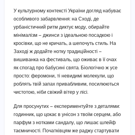
У культурному контексті України догляд набуває
особливого забарвлення: на Сході, де
урбаністичний ритм диктує моду, обирайте
мінімалізм — джинси з ідеальною посадкою і
кросівки, що не кричать, а шепочуть стиль. На
Заході ж додайте нотку традиційності —
вишиванка на фестиваль, що оживає в її очах
як спогад про бабусині свята. Біологічно ж усе
просто: феромони, ті невидимі молекули, що
роблять твій запах привабливим, посилюються
чистотою, ніби свіжий вітер у лісі.
Для просунутих — експериментуйте з деталями:
годинник, що цокає в унісон з твоїм серцем, або
парфум з нотками сандалу, що лишає шлейф
таємничості. Початківцям же раджу стартувати