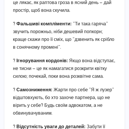
це лякає, як раптова гроза в ясний день — дай
простір, щоб вона скучила.
?
Фальшиві компліменти:
“Ти така гаряча”
звучить порожньо, ніби дешевий попкорн;
краще скажи про її сміх, що “дзвенить як срібло
в сонячному промені”.
?
Ігнорування кордонів:
Якщо вона відступає,
не тисни — це як намагатися розкрити квітку
силою; почекай, поки вона розквітне сама.
?
Самозниження:
Жарти про себе “Я ж лузер”
відштовхують, бо хто захоче партнера, що не
вірить у себе? Будь своїм адвокатом, а не
обвинувачуваним.
?️
Відсутність уваги до деталей:
Забути її