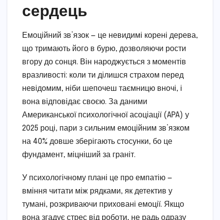
сердець
Емоційний зв’язок — це невидимі корені дерева,
що тримають його в бурю, дозволяючи рости
вгору до сонця. Він народжується з моментів
вразливості: коли ти ділишся страхом перед
невідомим, ніби шепочеш таємницю вночі, і
вона відповідає своєю. За даними
Американської психологічної асоціації (APA) у
2025 році, пари з сильним емоційним зв’язком
на 40% довше зберігають стосунки, бо це
фундамент, міцніший за граніт.
У психологічному плані це про емпатію —
вміння читати між рядками, як детектив у
тумані, розкриваючи приховані емоції. Якщо
вона згадує стрес від роботи, не радь одразу