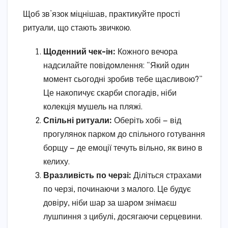
Щоб зв’язок міцнішав, практикуйте прості
ритуали, що стають звичкою.
Щоденний чек-ін:
Кожного вечора
надсилайте повідомлення: “Який один
момент сьогодні зробив тебе щасливою?”
Це накопичує скарби спогадів, ніби
колекція мушель на пляжі.
Спільні ритуали:
Оберіть хобі — від
прогулянок парком до спільного готування
борщу — де емоції течуть вільно, як вино в
келиху.
Вразливість по черзі:
Діліться страхами
по черзі, починаючи з малого. Це будує
довіру, ніби шар за шаром знімаєш
лушпиння з цибулі, досягаючи серцевини.