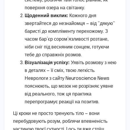
систему, роблячи твій голос рівним, як
поверхня озера на світанку.
Щоденний виклик:
Кожного дня
звертайтеся до незнайомця — від “дякую”
баристі до компліменту перехожому. З
часом бар’єр сором’язливості розтане,
ніби сніг під весняним сонцем, готуючи
тебе до справжніх розмов.
Візуалізація успіху:
Уявіть розмову з нею
в деталях — її сміх, твою легкість.
Неврологи з сайту Neuroscience News
пояснюють, що мозок не розрізняє уявне
від реального, тож ця практика
перепрограмує реакції на позитив.
Ці кроки не просто тренують тіло — вони
перебудовують розум, роблячи впевненість
частиною твоєї сутності. І ось ти вже стоїш