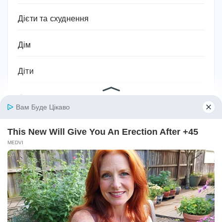
Дієти та схуднення
Дім
Діти
Домашнє господарство
Домашні улюбленці
Домашній затишок
Закони України
Здоров'я