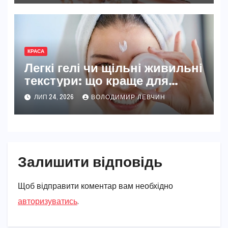
КРАСА
Легкі гелі чи щільні живильні
текстури: що краще для
правильного завершення
ЛИП 24, 2026
ВОЛОДИМИР ЛЕВЧИН
догляду
Залишити відповідь
Щоб відправити коментар вам необхідно
авторизуватись
.