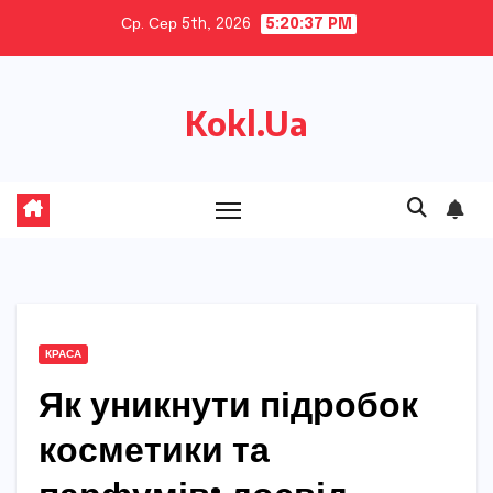
Skip
Ср. Сер 5th, 2026
5:20:38 PM
to
content
Kokl.Ua
КРАСА
Як уникнути підробок
косметики та