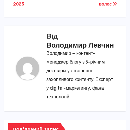
записів
2025
волос
Від
Володимир Левчин
Володимир — контент-
менеджер блогу з 5-річним
досвідом у створенні
захопливого контенту. Експерт
у digital-маркетингу, фанат
технологій.
Пов’язаний запис