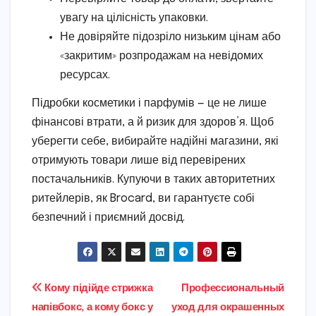
увагу на цілісність упаковки.
Не довіряйте підозріло низьким цінам або
«закритим» розпродажам на невідомих
ресурсах.
Підробки косметики і парфумів — це не лише
фінансові втрати, а й ризик для здоров’я. Щоб
уберегти себе, вибирайте надійні магазини, які
отримують товари лише від перевірених
постачальників. Купуючи в таких авторитетних
ритейлерів, як Brocard, ви гарантуєте собі
безпечний і приємний досвід.
Навігація
Кому підійде стрижка
Профессиональный
напівбокс, а кому бокс у
уход для окрашенных