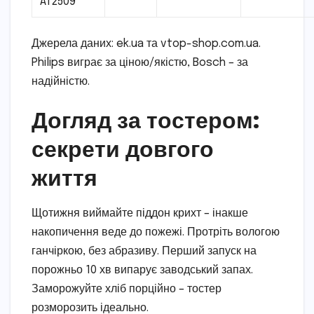
AT2509
Джерела даних: ek.ua та vtop-shop.com.ua.
Philips виграє за ціною/якістю, Bosch – за
надійністю.
Догляд за тостером:
секрети довгого
життя
Щотижня виймайте піддон крихт – інакше
накопичення веде до пожежі. Протріть вологою
ганчіркою, без абразиву. Перший запуск на
порожньо 10 хв випарує заводський запах.
Заморожуйте хліб порційно – тостер
розморозить ідеально.