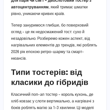
для пари чи сім’ї – двослотовий тостер з
автоцентруванням
, який тримає шматки
рівно, уникаючи кривих країв.
Тепер зануримося глибше, бо поверховий
огляд – це як недосмажений тост: сухо й
незадовільно. Розберемо кожен аспект, від
нагрівальних елементів до трендів, які роблять
2026 рік епохою ретро-шарму та смарт-
нюансів.
Типи тостерів: від
класики до гібридів
Класичний поп-ап тостер – король кухонь, де
хліб ковзає у слоти вертикально, а нагрівачі з
боків роблять магію за 1–3 хвилини. Ці моделі