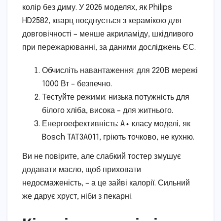
колір без диму. У 2026 моделях, як Philips
HD2582, кварц поєднується з керамікою для
довговічності – менше акриламіду, шкідливого
при пережарюванні, за даними досліджень ЄС.
Обчисліть навантаження: для 220В мережі
1000 Вт – безпечно.
Тестуйте режими: низька потужність для
білого хліба, висока – для житнього.
Енергоефективність: A+ класу моделі, як
Bosch TAT3A011, гріють точково, не кухню.
Ви не повірите, але слабкий тостер змушує
додавати масло, щоб приховати
недосмаженість, – а це зайві калорії. Сильний
же дарує хруст, ніби з пекарні.