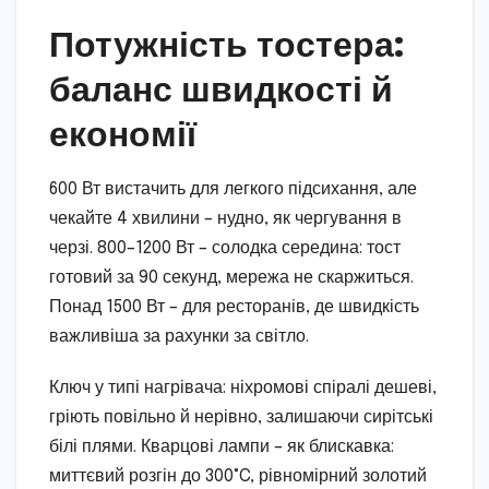
Потужність тостера:
баланс швидкості й
економії
600 Вт вистачить для легкого підсихання, але
чекайте 4 хвилини – нудно, як чергування в
черзі. 800–1200 Вт – солодка середина: тост
готовий за 90 секунд, мережа не скаржиться.
Понад 1500 Вт – для ресторанів, де швидкість
важливіша за рахунки за світло.
Ключ у типі нагрівача: ніхромові спіралі дешеві,
гріють повільно й нерівно, залишаючи сирітські
білі плями. Кварцові лампи – як блискавка:
миттєвий розгін до 300°C, рівномірний золотий