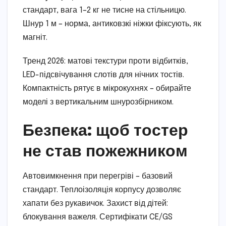
стандарт, вага 1–2 кг не тисне на стільницю.
Шнур 1 м – норма, антиковзкі ніжки фіксують, як
магніт.
Тренд 2026: матові текстури проти відбитків,
LED-підсвічування слотів для нічних тостів.
Компактність рятує в мікрокухнях – обирайте
моделі з вертикальним шнурозбірником.
Безпека: щоб тостер
не став пожежником
Автовимкнення при перегріві – базовий
стандарт. Теплоізоляція корпусу дозволяє
хапати без рукавичок. Захист від дітей:
блокування важеля. Сертифікати CE/GS