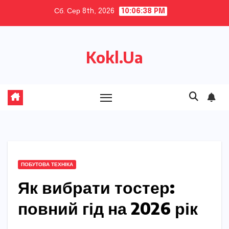
Skip
Сб. Сер 8th, 2026
10:06:39 PM
to
content
Kokl.Ua
ПОБУТОВА ТЕХНІКА
Як вибрати тостер:
повний гід на 2026 рік