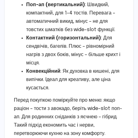
Поп-ап (вертикальний)
: Швидкий,
компактний, для 1–4 тостів. Перевага –
автоматичний викид, мінус – не для
товстих шматків без wide-slot функції.
Контактний (горизонтальний)
: Для
сендвічів, багелів. Плюс – рівномірний
нагрів з двох боків, мінус – більше крихт і
місця.
Конвекційний
: Як духовка в кишені, для
випічки. Ідеал для креативу, але ціна
кусається.
Перед покупкою поміркуйте про меню: якщо
раціон – тости з авокадо, беріть wide-slot поп-
ап. Для родинних сніданків з яєчнею – гібрид.
Такий підхід економить час і нерви,
перетворюючи кухню на зону комфорту.