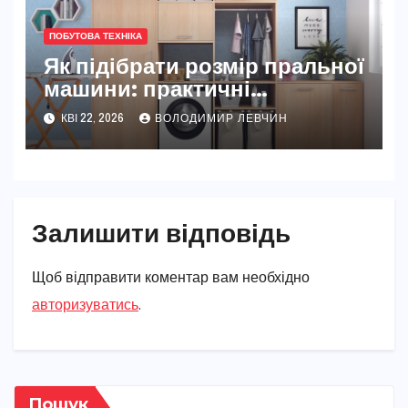
ПОБУТОВА ТЕХНІКА
Як підібрати розмір пральної
машини: практичні
рекомендації
КВІ 22, 2026
ВОЛОДИМИР ЛЕВЧИН
Залишити відповідь
Щоб відправити коментар вам необхідно
авторизуватись
.
Пошук