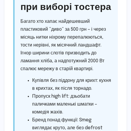
при виборі тостера
Багато хто хапає найдешевший
пластиковий “диво” за 500 грн – і через
місяць нитки ніхрому перепалюються,
тости нерівні, як місячний ландшафт.
Ігнор ширини слотів призводить до
ламання хліба, а надпотужний 2000 Вт
спалює мережу в старій квартирі.
Купівля без піддону для крихт: кухня
в крихтах, як після торнадо.
Пропуск high lift: дзьобати
паличками маленькі шматки –
комедія жахів.
Бренд понад функції: Smeg
виглядає круто, але без defrost