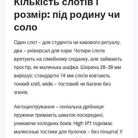
Кількість слотів і
розмір: під родину чи
соло
Один слот – для студента чи кавового ритуалу,
два – універсал для пари. Чотири слоти
врятують на сімейному сніданку, але займають
простір, як маленька шафка. Ширина 28–38 мм
вирішує: стандартні 14 мм слоти ковтають
тонкий хліб, wide – тостовий чи багели без
згинів.
Автоцентрування – геніальна дрібниця:
пружини тримають шматок посередині,
уникаючи холодних боків. High lift піднімає
малюсінькі тостики для булочок – без пінцета! У