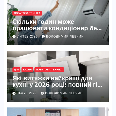
ПОБУТОВА ТЕХНІКА
Скільки годин може
працювати кондиціонер без
шкоди
ЛИП 22, 2026
ВОЛОДИМИР ЛЕВЧИН
ДІМ
КУХНЯ
ПОБУТОВА ТЕХНІКА
Які витяжки найкращі для
кухні у 2026 році: повний гід
вибору
ТРА 25, 2026
ВОЛОДИМИР ЛЕВЧИН