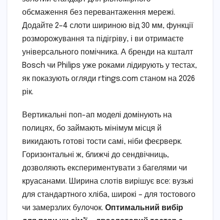
обсмаження без перевантаження мережі.
Додайте 2–4 слоти шириною від 30 мм, функції
розморожування та підігріву, і ви отримаєте
універсального помічника. А бренди на кшталт
Bosch чи Philips уже роками лідирують у тестах,
як показують огляди rtings.com станом на 2026
рік.
Вертикальні поп-ап моделі домінують на
полицях, бо займають мінімум місця й
викидають готові тости самі, ніби феєрверк.
Горизонтальні ж, ближчі до сендвічниць,
дозволяють експериментувати з багелями чи
круасанами. Ширина слотів вирішує все: вузькі
для стандартного хліба, широкі – для тостового
чи замерзлих булочок.
Оптимальний вибір