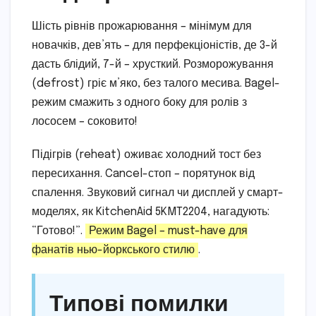
Шість рівнів прожарювання – мінімум для
новачків, дев’ять – для перфекціоністів, де 3-й
дасть блідий, 7-й – хрусткий. Розморожування
(defrost) гріє м’яко, без талого месива. Bagel-
режим смажить з одного боку для ролів з
лососем – соковито!
Підігрів (reheat) оживає холодний тост без
пересихання. Cancel-стоп – порятунок від
спалення. Звуковий сигнал чи дисплей у смарт-
моделях, як KitchenAid 5KMT2204, нагадують:
“Готово!”.
Режим Bagel – must-have для
фанатів нью-йоркського стилю
.
Типові помилки