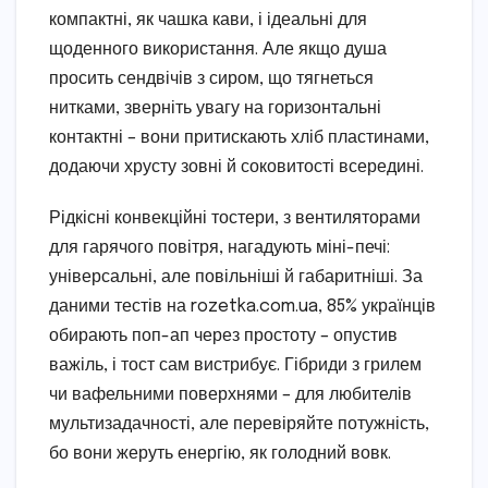
компактні, як чашка кави, і ідеальні для
щоденного використання. Але якщо душа
просить сендвічів з сиром, що тягнеться
нитками, зверніть увагу на горизонтальні
контактні – вони притискають хліб пластинами,
додаючи хрусту зовні й соковитості всередині.
Рідкісні конвекційні тостери, з вентиляторами
для гарячого повітря, нагадують міні-печі:
універсальні, але повільніші й габаритніші. За
даними тестів на rozetka.com.ua, 85% українців
обирають поп-ап через простоту – опустив
важіль, і тост сам вистрибує. Гібриди з грилем
чи вафельними поверхнями – для любителів
мультизадачності, але перевіряйте потужність,
бо вони жеруть енергію, як голодний вовк.