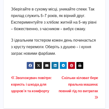
Зберігайте в сухому місці, уникайте спеки. Так
прилад служить 5–7 років, як вірний друг.
Експериментуйте з хлібом: житній на 5-му рівні
– божественно, з часником – вибух смаку.
З ідеальним тостером кожен день починається
з хрусту перемоги. Оберіть з душею – і кухня
заграє новими фарбами.
Навігація
Зволожувач повітря:
Скільки кіловат бере
користь і шкода для
пральна машина:
записів
здоров’я та комфорту
повний гід по витратах