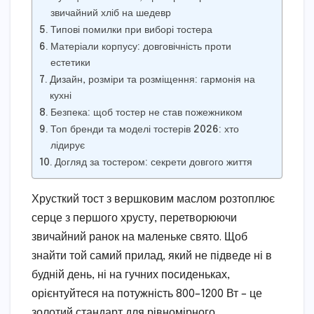
звичайний хліб на шедевр
Типові помилки при виборі тостера
Матеріали корпусу: довговічність проти
естетики
Дизайн, розміри та розміщення: гармонія на
кухні
Безпека: щоб тостер не став пожежником
Топ бренди та моделі тостерів 2026: хто
лідирує
Догляд за тостером: секрети довгого життя
Хрусткий тост з вершковим маслом розтоплює
серце з першого хрусту, перетворюючи
звичайний ранок на маленьке свято. Щоб
знайти той самий прилад, який не підведе ні в
будній день, ні на гучних посиденьках,
орієнтуйтеся на потужність 800–1200 Вт – це
золотий стандарт для рівномірного