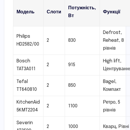
Потужність,
Модель
Слоти
Функції
Вт
Defrost,
Philips
2
830
Reheat, 8
HD2582/00
рівнів
Bosch
High lift,
2
915
TAT3A011
Центруванн
Tefal
Bagel,
2
850
TT640810
Компакт
KitchenAid
Ретро, 5
2
1100
5KMT2204
рівнів
Severin
2
1000
Кварц, Рівні