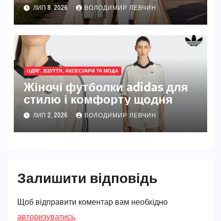
урахуванням етикету,
ЛИП 8, 2026
ВОЛОДИМИР ЛЕВЧИН
трендів 2025–2026 та
практичних нюансів
ОДЯГ, ВЗУТТЯ, АКСЕСУАРИ ТА МОДА
Жіночі футболки adidas для
стилю і комфорту щодня
ЛИП 2, 2026
ВОЛОДИМИР ЛЕВЧИН
Залишити відповідь
Щоб відправити коментар вам необхідно
авторизуватись
.