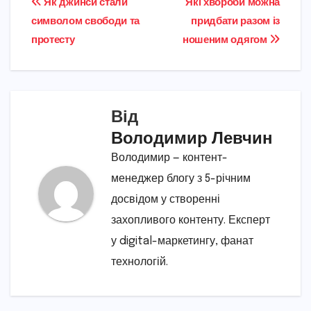
Навігація
Як джинси стали
Які хвороби можна
символом свободи та
придбати разом із
записів
протесту
ношеним одягом
Від
Володимир Левчин
Володимир — контент-
менеджер блогу з 5-річним
досвідом у створенні
захопливого контенту. Експерт
у digital-маркетингу, фанат
технологій.