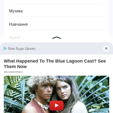
Музика
Навчання
Напої
Наука та природа
Новини
Одяг, взуття, аксесуари та мода
Освіта
Паразити