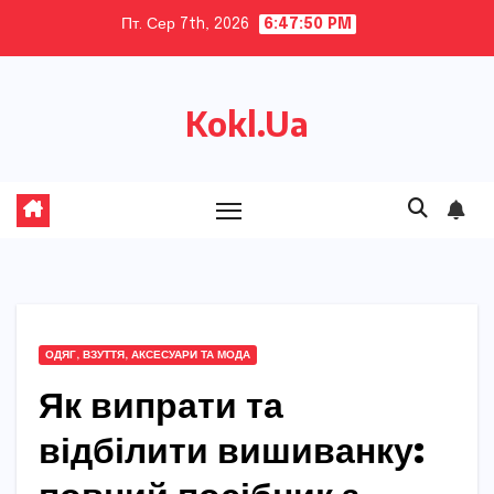
Skip
Пт. Сер 7th, 2026
6:47:51 PM
to
content
Kokl.Ua
ОДЯГ, ВЗУТТЯ, АКСЕСУАРИ ТА МОДА
Як випрати та
відбілити вишиванку: