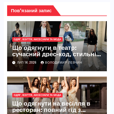
Пов’язаний запис
ОДЯГ, ВЗУТТЯ, АКСЕСУАРИ ТА МОДА
Що одягнути в театр:
сучасний дрес-код, стильні
образи та практичні поради
ЛИП 14, 2026
ВОЛОДИМИР ЛЕВЧИН
для будь-якої вистави
ОДЯГ, ВЗУТТЯ, АКСЕСУАРИ ТА МОДА
Що одягнути на весілля в
ресторан: повний гід з