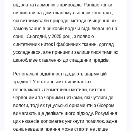
від зла та гармонію з природою. Раніше жінки
вишивали на домотканому льоні чи коноплях,
які витримували природні методи очищення, як
замочування в річковій воді чи відбілювання на
сонці. Сьогодні, у 2025 році, з появою
синтетичних ниток і фабричних тканин, догляд
ускладнився, але принципи залишилися тими ж:
шанобливе ставлення до спадщини предків.
Регіональні відмінності додають шарму цій
традиції. У полтавських вишиванках
переважають геометричні мотиви, виткані
червоними та чорними нитками, які чутливі до
вологи, тоді як гуцульські орнаменти з бісером
вимагають ще делікатнішого підходу. Розуміння
цих нюансів допомагає уникнути помилок, адже
одна невдала прання може стерти не лише