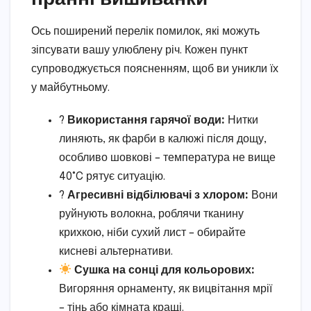
Ось поширений перелік помилок, які можуть
зіпсувати вашу улюблену річ. Кожен пункт
супроводжується поясненням, щоб ви уникли їх
у майбутньому.
?️
Використання гарячої води:
Нитки
линяють, як фарби в калюжі після дощу,
особливо шовкові – температура не вище
40°C рятує ситуацію.
?
Агресивні відбілювачі з хлором:
Вони
руйнують волокна, роблячи тканину
крихкою, ніби сухий лист – обирайте
кисневі альтернативи.
Сушка на сонці для кольорових:
Вигоряння орнаменту, як вицвітання мрії
– тінь або кімната кращі.