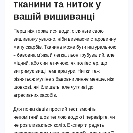
тканини та ниток у
вашій вишиванці
Перш ніж торкатися води, огляньте свою
вишиванку уважно, ніби вивчаючи старовинну
мапу скарбів. Тканина може бути натуральною
– бавовна м’яка й легка, льон грубуватий, але
міцний, або синтетичною, як поліестер, що
витримує вищі температури. Нитки теж
різняться: муліне з бавовни линяє менше, ніж
шовкові, які блищать, але чутливі до
агресивних засобів.
Для початківців простий тест: змочіть
непомітний шов теплою водою і перевірте, чи
не розпливається колір. Експерти радять