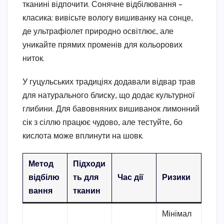
тканині відпочити. Сонячне відбілювання –
класика: вивісьте вологу вишиванку на сонце,
де ультрафіолет природно освітлює, але
уникайте прямих променів для кольорових
ниток.
У гуцульських традиціях додавали відвар трав
для натурального блиску, що додає культурної
глибини. Для бавовняних вишиванок лимонний
сік з сіллю працює чудово, але тестуйте, бо
кислота може вплинути на шовк.
Метод
Підходи
відбілю
ть для
Час дії
Ризики
вання
тканин
Мінімал