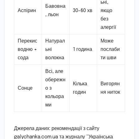
ьні,
Бавовна
Аспірин
30-60 хв
якщо
, льон
без
алергії
Перекис
Натурал
Може
водню +
ьні
1 година
послаби
сода
волокна
ти шви
Всі, але
обережн
Кілька
Вигорян
Сонце
о з
годин
ня ниток
кольора
ми
Джерела даних: рекомендації з сайту
galychanka.com.ua та журналу “Українська