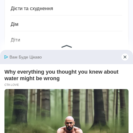
Дієти та схуднення
Дім
Діти
Домашнє господарство
Домашні улюбленці
Домашній затишок
Закони України
Здоров'я