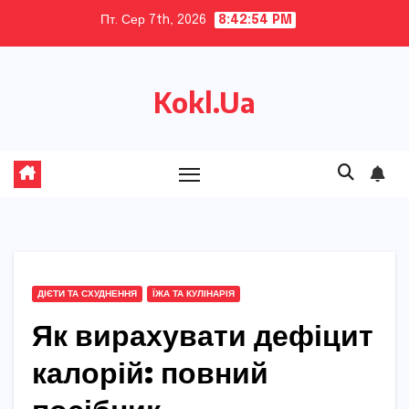
Skip
Пт. Сер 7th, 2026
8:42:55 PM
to
content
Kokl.Ua
ДІЄТИ ТА СХУДНЕННЯ
ЇЖА ТА КУЛІНАРІЯ
Як вирахувати дефіцит
калорій: повний