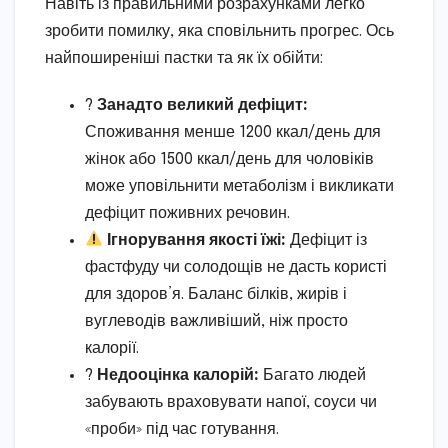
Навіть із правильними розрахунками легко
зробити помилку, яка сповільнить прогрес. Ось
найпоширеніші пастки та як їх обійти:
?
Занадто великий дефіцит:
Споживання менше 1200 ккал/день для
жінок або 1500 ккал/день для чоловіків
може уповільнити метаболізм і викликати
дефіцит поживних речовин.
Ігнорування якості їжі:
Дефіцит із
фастфуду чи солодощів не дасть користі
для здоров’я. Баланс білків, жирів і
вуглеводів важливіший, ніж просто
калорії.
?
Недооцінка калорій:
Багато людей
забувають враховувати напої, соуси чи
«проби» під час готування.