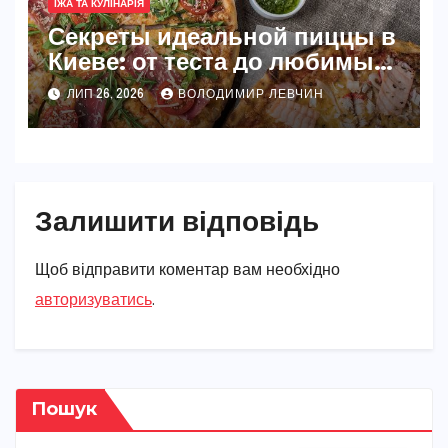
ЇЖА ТА КУЛІНАРІЯ
Секреты идеальной пиццы в
Киеве: от теста до любимых
начинок
ЛИП 26, 2026
ВОЛОДИМИР ЛЕВЧИН
Залишити відповідь
Щоб відправити коментар вам необхідно
авторизуватись
.
Пошук