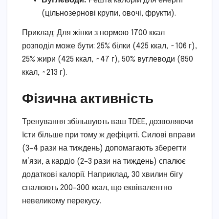
Вуглеводи:
Решта калорій для енергії
(цільнозернові крупи, овочі, фрукти).
Приклад: Для жінки з нормою 1700 ккал
розподіл може бути: 25% білки (425 ккал, ~106 г),
25% жири (425 ккал, ~47 г), 50% вуглеводи (850
ккал, ~213 г).
Фізична активність
Тренування збільшують ваш TDEE, дозволяючи
їсти більше при тому ж дефіциті. Силові вправи
(3–4 рази на тиждень) допомагають зберегти
м’язи, а кардіо (2–3 рази на тиждень) спалює
додаткові калорії. Наприклад, 30 хвилин бігу
спалюють 200–300 ккал, що еквівалентно
невеликому перекусу.