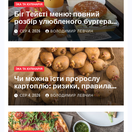
ЇЖА ТА КУЛІНАРІЯ
Біг Тейсті меню: повний
розбір улюбленого бургера
McDonald’s
СЕР 4, 2026
ВОЛОДИМИР ЛЕВЧИН
ЇЖА ТА КУЛІНАРІЯ
Чи можна їсти пророслу
картоплю: ризики, правила
та безпечні способи
СЕР 4, 2026
ВОЛОДИМИР ЛЕВЧИН