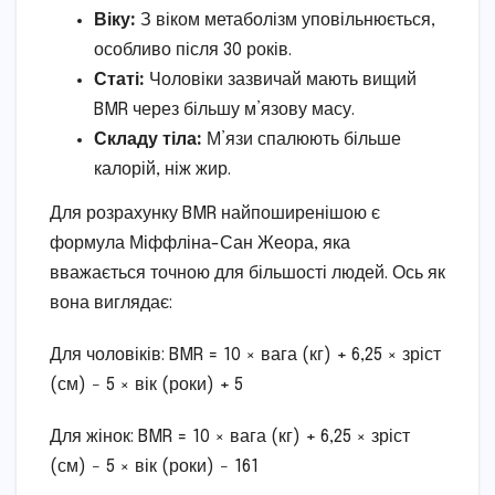
Віку:
З віком метаболізм уповільнюється,
особливо після 30 років.
Статі:
Чоловіки зазвичай мають вищий
BMR через більшу м’язову масу.
Складу тіла:
М’язи спалюють більше
калорій, ніж жир.
Для розрахунку BMR найпоширенішою є
формула Міффліна-Сан Жеора, яка
вважається точною для більшості людей. Ось як
вона виглядає:
Для чоловіків: BMR = 10 × вага (кг) + 6,25 × зріст
(см) − 5 × вік (роки) + 5
Для жінок: BMR = 10 × вага (кг) + 6,25 × зріст
(см) − 5 × вік (роки) − 161