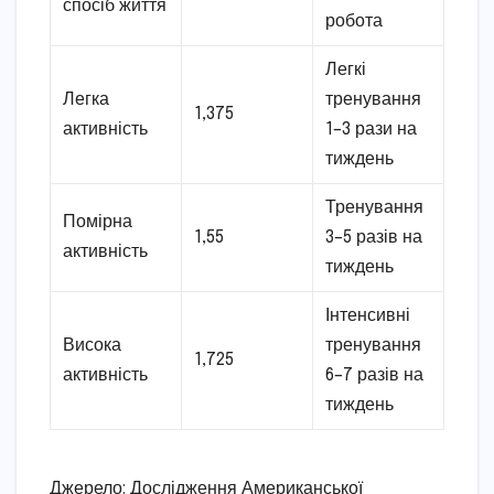
спосіб життя
робота
Легкі
Легка
тренування
1,375
активність
1–3 рази на
тиждень
Тренування
Помірна
1,55
3–5 разів на
активність
тиждень
Інтенсивні
Висока
тренування
1,725
активність
6–7 разів на
тиждень
Джерело: Дослідження Американської