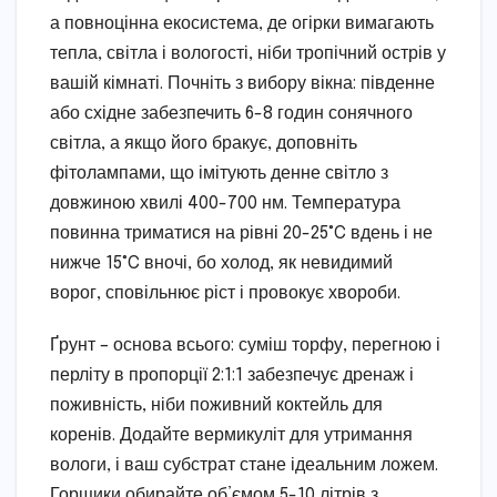
а повноцінна екосистема, де огірки вимагають
тепла, світла і вологості, ніби тропічний острів у
вашій кімнаті. Почніть з вибору вікна: південне
або східне забезпечить 6-8 годин сонячного
світла, а якщо його бракує, доповніть
фітолампами, що імітують денне світло з
довжиною хвилі 400-700 нм. Температура
повинна триматися на рівні 20-25°C вдень і не
нижче 15°C вночі, бо холод, як невидимий
ворог, сповільнює ріст і провокує хвороби.
Ґрунт – основа всього: суміш торфу, перегною і
перліту в пропорції 2:1:1 забезпечує дренаж і
поживність, ніби поживний коктейль для
коренів. Додайте вермикуліт для утримання
вологи, і ваш субстрат стане ідеальним ложем.
Горщики обирайте об’ємом 5-10 літрів з