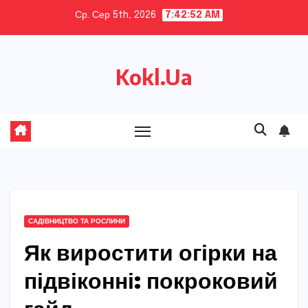
Skip
Ср. Сер 5th, 2026
7:42:53 AM
to
content
Kokl.Ua
САДІВНИЦТВО ТА РОСЛИНИ
Як виростити огірки на
підвіконні: покроковий