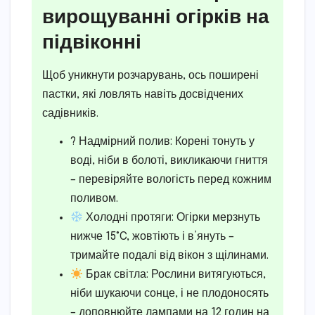
вирощуванні огірків на
підвіконні
Щоб уникнути розчарувань, ось поширені
пастки, які ловлять навіть досвідчених
садівників.
? Надмірний полив: Корені тонуть у
воді, ніби в болоті, викликаючи гниття
– перевіряйте вологість перед кожним
поливом.
Холодні протяги: Огірки мерзнуть
нижче 15°C, жовтіють і в’януть –
тримайте подалі від вікон з щілинами.
Брак світла: Рослини витягуються,
ніби шукаючи сонце, і не плодоносять
– доповнюйте лампами на 12 годин на