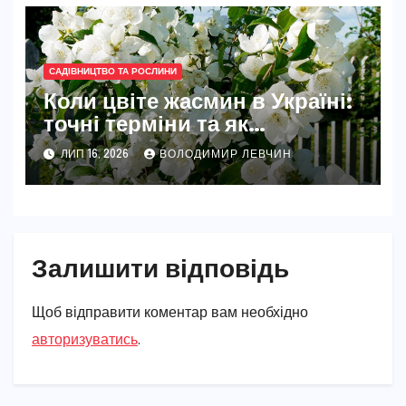
САДІВНИЦТВО ТА РОСЛИНИ
Коли цвіте жасмин в Україні:
точні терміни та як
забезпечити рясне цвітіння
ЛИП 16, 2026
ВОЛОДИМИР ЛЕВЧИН
Залишити відповідь
Щоб відправити коментар вам необхідно
авторизуватись
.