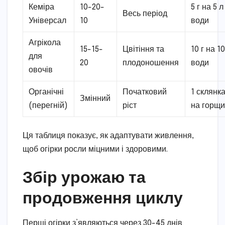
Кеміра
10-20-
5 г на 5 л
Весь період
Універсал
10
води
Агрікола
15-15-
Цвітіння та
10 г на 10
для
20
плодоношення
води
овочів
Органічні
Початковий
1 склянк
Змінний
(перегній)
ріст
на горщи
Ця таблиця показує, як адаптувати живлення,
щоб огірки росли міцними і здоровими.
Збір урожаю та
продовження циклу
Перші огірки з’являються через 30-45 днів