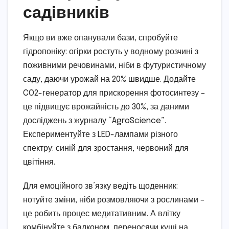
садівників
Якщо ви вже опанували бази, спробуйте
гідропоніку: огірки ростуть у водному розчині з
поживними речовинами, ніби в футуристичному
саду, даючи урожай на 20% швидше. Додайте
CO2-генератор для прискорення фотосинтезу –
це підвищує врожайність до 30%, за даними
досліджень з журналу “AgroScience”.
Експериментуйте з LED-лампами різного
спектру: синій для зростання, червоний для
цвітіння.
Для емоційного зв’язку ведіть щоденник:
нотуйте зміни, ніби розмовляючи з рослинами –
це робить процес медитативним. А влітку
комбінуйте з балконом, переносячи кущі на