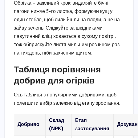
Обрізка – важливий крок: видаляйте бічні
пагони нижче 5-го листка, формуючи кущ у
один стебло, щоб сили йшли на плоди, а не на
зайву зелень. Слідкуйте за шкідниками:
павутинний кліщ ховається в сухому повітрі,
тож обприскуйте листя мильним розчином раз
на тиждень, ніби захисним щитом.
Таблиця порівняння
добрив для огірків
Ось таблиця з популярними добривами, щоб
полегшити вибір залежно від етапу зростання.
Склад
Етап
Добриво
Дозуван
(NPK)
застосування