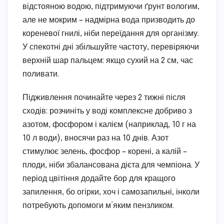
відстояною водою, підтримуючи ґрунт вологим,
але не мокрим – надмірна вода призводить до
кореневої гнилі, ніби переїдання для організму.
У спекотні дні збільшуйте частоту, перевіряючи
верхній шар пальцем: якщо сухий на 2 см, час
поливати.
Підживлення починайте через 2 тижні після
сходів: розчиніть у воді комплексне добриво з
азотом, фосфором і калієм (наприклад, 10 г на
10 л води), вносячи раз на 10 днів. Азот
стимулює зелень, фосфор – корені, а калій –
плоди, ніби збалансована дієта для чемпіона. У
період цвітіння додайте бор для кращого
запилення, бо огірки, хоч і самозапильні, інколи
потребують допомоги м’яким пензликом.