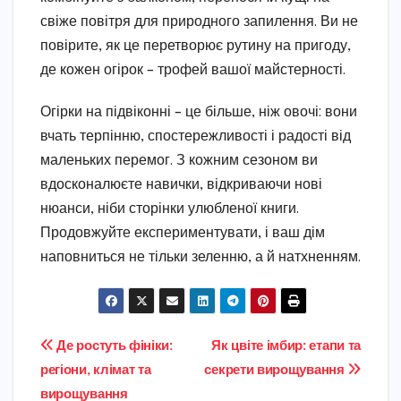
свіже повітря для природного запилення. Ви не
повірите, як це перетворює рутину на пригоду,
де кожен огірок – трофей вашої майстерності.
Огірки на підвіконні – це більше, ніж овочі: вони
вчать терпінню, спостережливості і радості від
маленьких перемог. З кожним сезоном ви
вдосконалюєте навички, відкриваючи нові
нюанси, ніби сторінки улюбленої книги.
Продовжуйте експериментувати, і ваш дім
наповниться не тільки зеленню, а й натхненням.
Навігація
Де ростуть фініки:
Як цвіте імбир: етапи та
регіони, клімат та
секрети вирощування
записів
вирощування