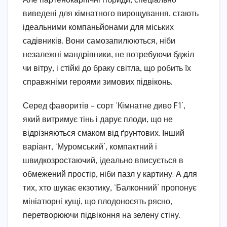
Але партенокарпічні гібриди, спеціально
виведені для кімнатного вирощування, стають
ідеальними компаньйонами для міських
садівників. Вони самозапилюються, ніби
незалежні мандрівники, не потребуючи бджіл
чи вітру, і стійкі до браку світла, що робить їх
справжніми героями зимових підвіконь.
Серед фаворитів – сорт ‘Кімнатне диво F1’,
який витримує тінь і дарує плоди, що не
відрізняються смаком від ґрунтових. Інший
варіант, ‘Муромський’, компактний і
швидкозростаючий, ідеально вписується в
обмежений простір, ніби пазл у картину. А для
тих, хто шукає екзотику, ‘Балконний’ пропонує
мініатюрні кущі, що плодоносять рясно,
перетворюючи підвіконня на зелену стіну.