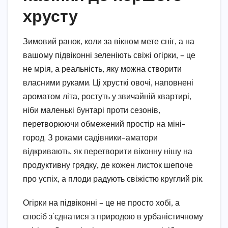
хрусту
Зимовий ранок, коли за вікном мете сніг, а на
вашому підвіконні зеленіють свіжі огірки, – це
не мрія, а реальність, яку можна створити
власними руками. Ці хрусткі овочі, наповнені
ароматом літа, ростуть у звичайній квартирі,
ніби маленькі бунтарі проти сезонів,
перетворюючи обмежений простір на міні-
город. З роками садівники-аматори
відкривають, як перетворити віконну нішу на
продуктивну грядку, де кожен листок шепоче
про успіх, а плоди радують свіжістю круглий рік.
Огірки на підвіконні – це не просто хобі, а
спосіб з’єднатися з природою в урбаністичному