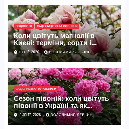
ПОДОРОЖІ
САДІВНИЦТВО ТА РОСЛИНИ
Коли цвітуть магнолії в
Києві: терміни, сорти і
найкращі місця
СЕР 5, 2026
ВОЛОДИМИР ЛЕВЧИН
САДІВНИЦТВО ТА РОСЛИНИ
Сезон півоній: коли цвітуть
півонії в Україні та як
розкрити їхню повну красу
ЛИП 17, 2026
ВОЛОДИМИР ЛЕВЧИН