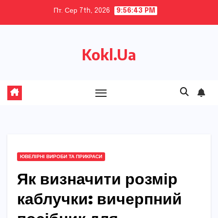
Skip
Пт. Сер 7th, 2026
9:56:44 PM
to
content
Kokl.Ua
ЮВЕЛІРНІ ВИРОБИ ТА ПРИКРАСИ
Як визначити розмір
каблучки: вичерпний