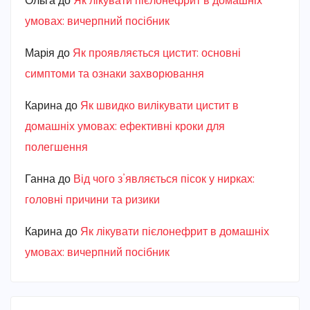
Ольга
до
Як лікувати пієлонефрит в домашніх
умовах: вичерпний посібник
Марiя
до
Як проявляється цистит: основні
симптоми та ознаки захворювання
Карина
до
Як швидко вилікувати цистит в
домашніх умовах: ефективні кроки для
полегшення
Ганна
до
Від чого з’являється пісок у нирках:
головні причини та ризики
Карина
до
Як лікувати пієлонефрит в домашніх
умовах: вичерпний посібник