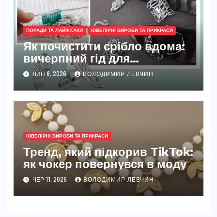
ПОРАДИ ТА ЛАЙФХАКИ
ЮВЕЛІРНІ ВИРОБИ ТА ПРИКРАСИ
Як почистити срібло вдома:
вичерпний гід для
початківців і досвідчених
ЛИП 6, 2026
ВОЛОДИМИР ЛЕВЧИН
власників прикрас
ЮВЕЛІРНІ ВИРОБИ ТА ПРИКРАСИ
Тренд, який підкорив TikTok:
як чокер повернувся в моду
ЧЕР 11, 2026
ВОЛОДИМИР ЛЕВЧИН