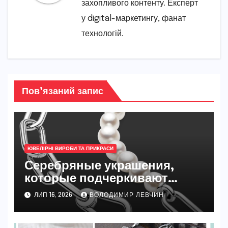
захопливого контенту. Експерт
у digital-маркетингу, фанат
технологій.
Пов’язаний запис
ЮВЕЛІРНІ ВИРОБИ ТА ПРИКРАСИ
Серебряные украшения,
которые подчеркивают
женственность и
ЛИП 16, 2026
ВОЛОДИМИР ЛЕВЧИН
индивидуальный стиль