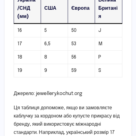
Україна
Велика
/СНД
США
Європа
Британі
(мм)
я
16
5
50
J
17
6,5
53
M
18
8
56
P
19
9
59
S
Джерело: jewellery.kochut.org
Ця таблиця допоможе, якщо ви замовляєте
каблучку за кордоном або купуєте прикрасу від
бренду, який використовує міжнародні
стандарти. Наприклад, український розмір 17