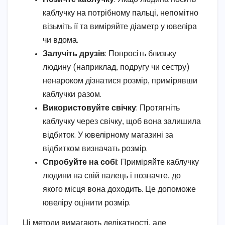
каблучку на потрібному пальці, непомітно
візьміть її та виміряйте діаметр у ювеліра
чи вдома.
Залучіть друзів
: Попросіть близьку
людину (наприклад, подругу чи сестру)
ненароком дізнатися розмір, примірявши
каблучки разом.
Використовуйте свічку
: Протягніть
каблучку через свічку, щоб вона залишила
відбиток. У ювелірному магазині за
відбитком визначать розмір.
Спробуйте на собі
: Приміряйте каблучку
людини на свій палець і позначте, до
якого місця вона доходить. Це допоможе
ювеліру оцінити розмір.
Ці методи вимагають делікатності, але