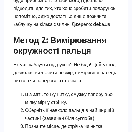
буде приблизно 17,5. Цей метод ідеально
підходить для тих, хто хоче зробити подарунок
непомітно, адже достатньо лише позичити
каблучку на кілька хвилин. Джерело: deka.ua
Метод 2: Вимірювання
окружності пальця
Немає каблучки під рукою? Не біда! Цей метод
дозволяє визначити розмір, вимірявши палець
ниткою чи паперовою стрічкою.
Візьміть тонку нитку, смужку паперу або
м’яку мірну стрічку.
Оберніть її навколо пальця в найширшій
частині (зазвичай біля суглоба).
Позначте місце, де стрічка чи нитка