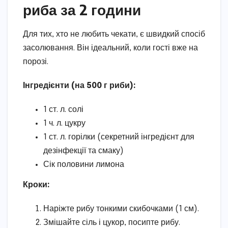
риба за 2 години
Для тих, хто не любить чекати, є швидкий спосіб
засолювання. Він ідеальний, коли гості вже на
порозі.
Інгредієнти (на 500 г риби):
1 ст. л. солі
1 ч. л. цукру
1 ст. л. горілки (секретний інгредієнт для
дезінфекції та смаку)
Сік половини лимона
Кроки:
Наріжте рибу тонкими скибочками (1 см).
Змішайте сіль і цукор, посипте рибу.