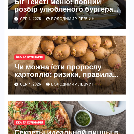
Біг Тейсті меню: повний
розбір улюбленого бургера
McDonald’s
СЕР 4, 2026
ВОЛОДИМИР ЛЕВЧИН
ЇЖА ТА КУЛІНАРІЯ
Чи можна їсти пророслу
картоплю: ризики, правила
та безпечні способи
СЕР 4, 2026
ВОЛОДИМИР ЛЕВЧИН
ЇЖА ТА КУЛІНАРІЯ
Секреты идеальной пиццы в