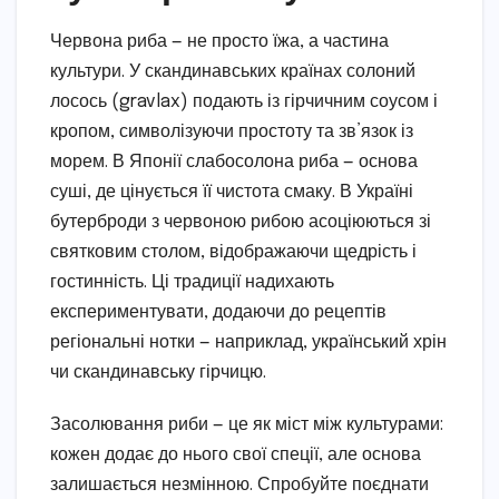
Червона риба — не просто їжа, а частина
культури. У скандинавських країнах солоний
лосось (gravlax) подають із гірчичним соусом і
кропом, символізуючи простоту та зв’язок із
морем. В Японії слабосолона риба — основа
суші, де цінується її чистота смаку. В Україні
бутерброди з червоною рибою асоціюються зі
святковим столом, відображаючи щедрість і
гостинність. Ці традиції надихають
експериментувати, додаючи до рецептів
регіональні нотки — наприклад, український хрін
чи скандинавську гірчицю.
Засолювання риби — це як міст між культурами:
кожен додає до нього свої спеції, але основа
залишається незмінною. Спробуйте поєднати