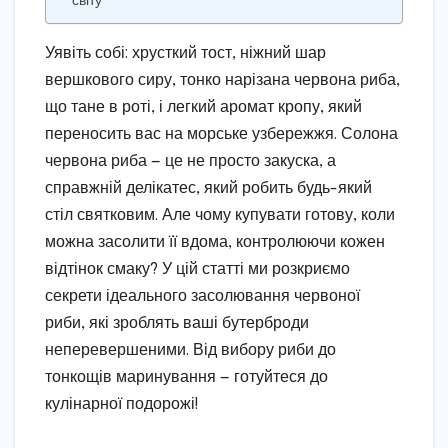
світу
Уявіть собі: хрусткий тост, ніжний шар
вершкового сиру, тонко нарізана червона риба,
що тане в роті, і легкий аромат кропу, який
переносить вас на морське узбережжя. Солона
червона риба — це не просто закуска, а
справжній делікатес, який робить будь-який
стіл святковим. Але чому купувати готову, коли
можна засолити її вдома, контролюючи кожен
відтінок смаку? У цій статті ми розкриємо
секрети ідеального засолювання червоної
риби, які зроблять ваші бутерброди
неперевершеними. Від вибору риби до
тонкощів маринування — готуйтеся до
кулінарної подорожі!