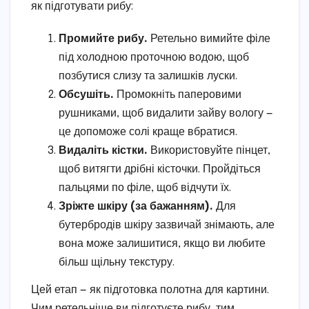
як підготувати рибу:
Промийте рибу.
Ретельно вимийте філе
під холодною проточною водою, щоб
позбутися слизу та залишків луски.
Обсушіть.
Промокніть паперовими
рушниками, щоб видалити зайву вологу —
це допоможе солі краще вбратися.
Видаліть кістки.
Використовуйте пінцет,
щоб витягти дрібні кісточки. Пройдіться
пальцями по філе, щоб відчути їх.
Зріжте шкіру (за бажанням).
Для
бутербродів шкіру зазвичай знімають, але
вона може залишитися, якщо ви любите
більш щільну текстуру.
Цей етап — як підготовка полотна для картини.
Чим ретельніше ви підготуєте рибу, тим