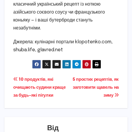
класичний український рецепт із ноткою
азійського соєвого соусу чи французького
коньяку — і ваші бутерброди стануть
незабутніми.
Джерела: кулінарні портали klopotenko.com,
shuba.life, glavred.net
Навігація
10 продуктів, які
5 простих рецептів, як
очищають судини краще
заготовити щавель на
записів
за будь-які пігулки
зиму
Від