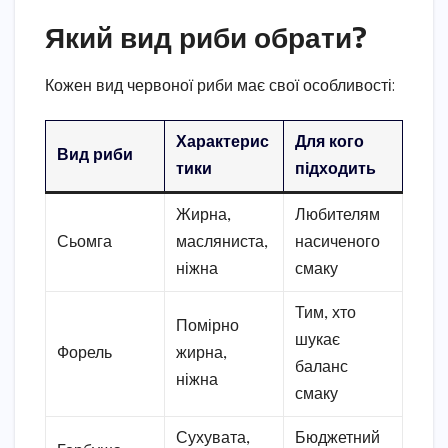
Який вид риби обрати?
Кожен вид червоної риби має свої особливості:
Характерис
Для кого
Вид риби
тики
підходить
Жирна,
Любителям
Сьомга
масляниста,
насиченого
ніжна
смаку
Тим, хто
Помірно
шукає
Форель
жирна,
баланс
ніжна
смаку
Сухувата,
Бюджетний