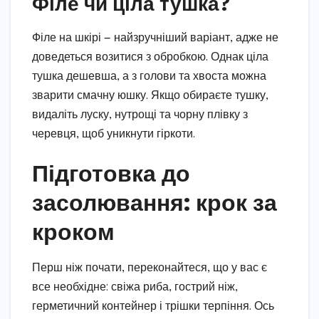
Філе чи ціла тушка?
Філе на шкірі — найзручніший варіант, адже не
доведеться возитися з обробкою. Однак ціла
тушка дешевша, а з голови та хвоста можна
зварити смачну юшку. Якщо обираєте тушку,
видаліть луску, нутрощі та чорну плівку з
черевця, щоб уникнути гіркоти.
Підготовка до
засолювання: крок за
кроком
Перш ніж почати, переконайтеся, що у вас є
все необхідне: свіжа риба, гострий ніж,
герметичний контейнер і трішки терпіння. Ось