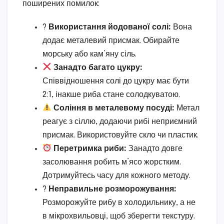
поширених помилок:
?
Використання йодованої солі:
Вона
додає металевий присмак. Обирайте
морську або кам’яну сіль.
Занадто багато цукру:
Співвідношення солі до цукру має бути
2:1, інакше риба стане солодкуватою.
Соління в металевому посуді:
Метал
реагує з сіллю, додаючи рибі неприємний
присмак. Використовуйте скло чи пластик.
Перетримка риби:
Занадто довге
засолювання робить м’ясо жорстким.
Дотримуйтесь часу для кожного методу.
?
Неправильне розморожування:
Розморожуйте рибу в холодильнику, а не
в мікрохвильовці, щоб зберегти текстуру.