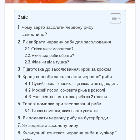
Зміст
Чому варто засолити червону рибу
самостійно?
Як вибрати червону рибу для засолювання
Свіжа чи заморожена?
Який вид риби обрати?
Філе чи ціла тушка?
Підготовка до засолювання: крок за кроком
Кращі способи засолювання червоної риби
Сухий посол: класика, що ніколи не підводить
Мокрий посол: соковита риба в розсолі
Експрес-посол: готова риба за 2 години
Типові помилки при засолюванні риби
Типові помилки, яких варто уникати
Як подавати червону рибу на бутерброди
Як зберігати засолену рибу
Культурний контекст: червона риба в кулінарії