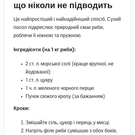
що ніколи не підводить
Це найпростіший і найнадійніший спосіб. Сухий
посол підкреслює природний смак риби,
роблячи її ніжною та пружною.
Інгредієнти (на 1 кг риби):
2 ст. л. морської солі (краще крупної, не
йодованої)
1 ст. л. цукру
1 ч. л. меленого чорного перцю
Пучок свіжого кропу (за бажанням)
Кроки:
Змішайте сіль, цукор і перець у мисці.
Натріть філе риби сумішшю з обох боків,