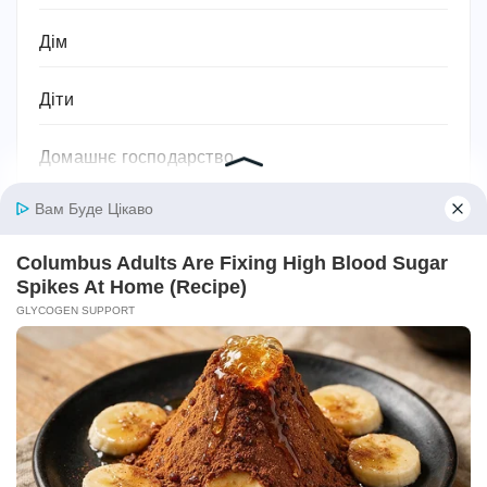
Дім
Діти
Домашнє господарство
Домашні улюбленці
Домашній затишок
Закони України
Здоров'я
Імена та значення імен