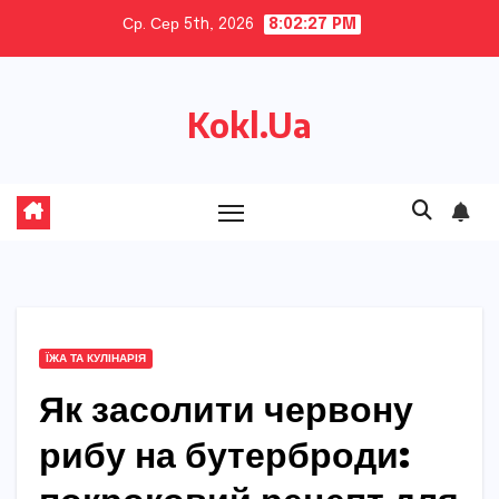
Skip
Ср. Сер 5th, 2026
8:02:28 PM
to
content
Kokl.Ua
ЇЖА ТА КУЛІНАРІЯ
Як засолити червону
рибу на бутерброди: