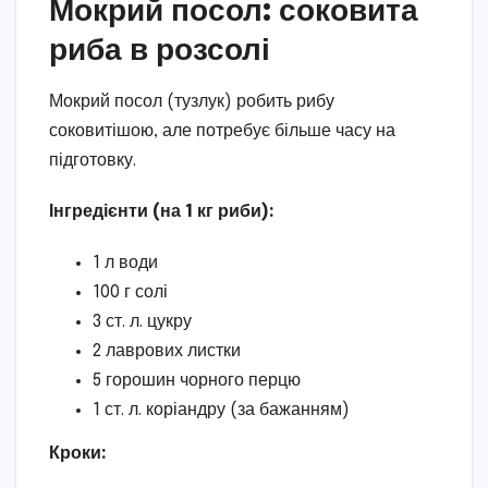
Мокрий посол: соковита
риба в розсолі
Мокрий посол (тузлук) робить рибу
соковитішою, але потребує більше часу на
підготовку.
Інгредієнти (на 1 кг риби):
1 л води
100 г солі
3 ст. л. цукру
2 лаврових листки
5 горошин чорного перцю
1 ст. л. коріандру (за бажанням)
Кроки: