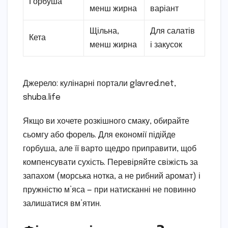
Горбуша
менш жирна
варіант
Щільна,
Для салатів
Кета
менш жирна
і закусок
Джерело: кулінарні портали glavred.net,
shuba.life
Якщо ви хочете розкішного смаку, обирайте
сьомгу або форель. Для економії підійде
горбуша, але її варто щедро приправити, щоб
компенсувати сухість. Перевіряйте свіжість за
запахом (морська нотка, а не рибний аромат) і
пружністю м’яса — при натисканні не повинно
залишатися вм’ятин.