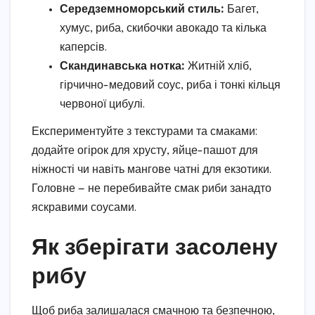
Середземноморський стиль:
Багет,
хумус, риба, скибочки авокадо та кілька
каперсів.
Скандинавська нотка:
Житній хліб,
гірчично-медовий соус, риба і тонкі кільця
червоної цибулі.
Експериментуйте з текстурами та смаками:
додайте огірок для хрусту, яйце-пашот для
ніжності чи навіть мангове чатні для екзотики.
Головне — не перебивайте смак риби занадто
яскравими соусами.
Як зберігати засолену
рибу
Щоб риба залишалася смачною та безпечною,